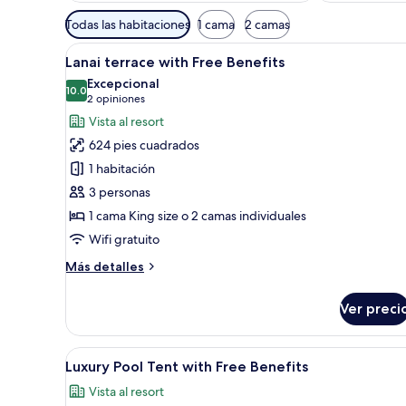
Filtros
Todas las habitaciones
1 cama
2 camas
disponibles
Abrir
Un dormitorio con una cama gr
para
10
Lanai terrace with Free Benefits
todas
las
Excepcional
las
10.0
habitaciones
10.0 de 10
(2
2 opiniones
fotos
opiniones)
Vista al resort
de
624 pies cuadrados
Lanai
1 habitación
terrace
3 personas
with
1 cama King size o 2 camas individuales
Free
Benefits
Wifi gratuito
Más
Más detalles
detalles
sobre
Ver preci
Lanai
terrace
with
Abrir
Un dormitorio con una cama gra
6
Free
Luxury Pool Tent with Free Benefits
todas
Benefits
Vista al resort
las