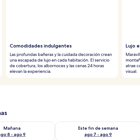
Comodidades indulgentes
Lujo 
Las profundas bañeras y la cuidada decoración crean
Maravíl
una escapada de lujo en cada habitación. El servicio
montaño
de cobertura, los albornoces y las cenas 24 horas
atrae c
elevan la experiencia.
visual.
has
isponibilidad para mañana ago 8 - ago 9
Consulta la disponibilidad para este 
Mañana
Este fin de semana
ago 8 - ago 9
ago 7 - ago 9