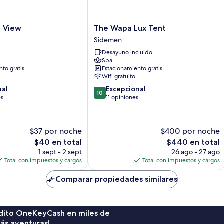
The
 View
The Wapa Lux Tent
Wapa
Sidemen
Lux
Desayuno incluido
Tent
Spa
Sidemen
to gratis
Estacionamiento gratis
Wifi gratuito
10.0
nal
Excepcional
10
de
es
11 opiniones
10,
Excepcional,
11
$37 por noche
$400 por noche
opiniones
El
El
$40 en total
$440 en total
precio
precio
1 sept - 2 sept
26 ago - 27 ago
actual
actual
Total con impuestos y cargos
Total con impuestos y cargos
es
es
de
de
Comparar propiedades similares
$40
$440
rédito OneKeyCash en miles de
ás aventuras!