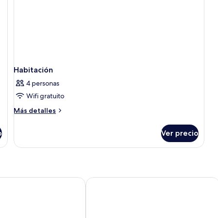
Habitación
4 personas
Wifi gratuito
Más
Más detalles
detalles
sobre
o
Ver precio
Habitación
View
The Wapa Lux Tent