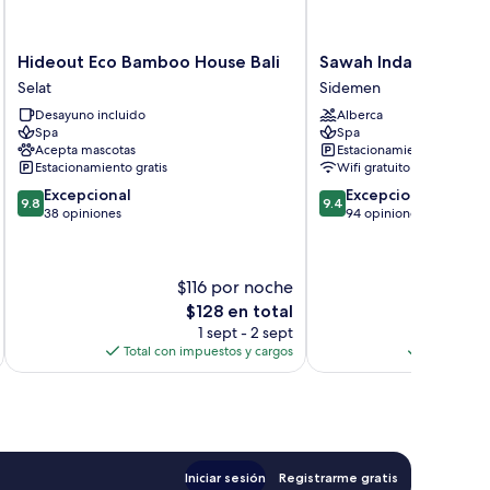
Hideout
Sawah
Hideout Eco Bamboo House Bali
Sawah Indah Villa
Eco
Indah
Selat
Sidemen
Bamboo
Villa
Desayuno incluido
Alberca
House
Sidemen
Spa
Spa
Bali
Acepta mascotas
Estacionamiento gratis
Selat
Estacionamiento gratis
Wifi gratuito
9.8
9.4
Excepcional
Excepcional
9.8
9.4
de
de
38 opiniones
94 opiniones
10,
10,
Excepcional,
Excepcional,
38
94
$116 por noche
$
opiniones
opiniones
El
$128 en total
precio
1 sept - 2 sept
actual
Total con impuestos y cargos
Total con 
es
de
$128
Iniciar sesión
Registrarme gratis