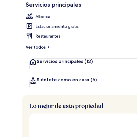
t
Servicios principales
elegida
Vista aérea
u
a
Alberca
c
i
Estacionamiento gratis
ó
n
Restaurantes
a
Ver todos
l
t
Servicios principales
(12)
a
d
e
Siéntete como en casa
(6)
l
o
s
Lo mejor de esta propiedad
v
i
a
j
e