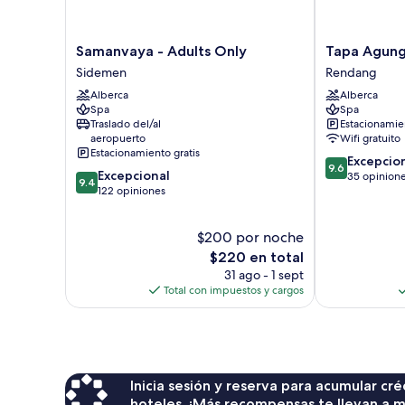
Samanvaya
Tapa
Samanvaya - Adults Only
Tapa Agung
-
Agung
Sidemen
Rendang
Adults
View
Alberca
Alberca
Only
Rendang
Spa
Spa
Sidemen
Traslado del/al
Estacionamien
aeropuerto
Wifi gratuito
Estacionamiento gratis
9.6
Excepcio
9.6
9.4
Excepcional
de
35 opinion
9.4
de
122 opiniones
10,
10,
Excepcional,
Excepcional,
35
$200 por noche
122
opiniones
opiniones
El
$220 en total
precio
31 ago - 1 sept
actual
Total con impuestos y cargos
es
de
$220
Inicia sesión y reserva para acumular c
hoteles. ¡Más recompensas te llevan a m