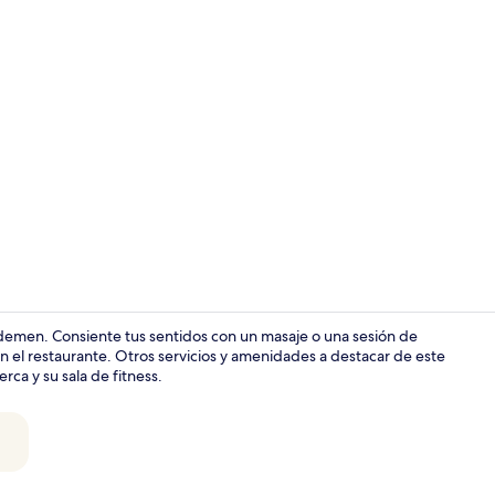
Video realiz
demen. Consiente tus sentidos con un masaje o una sesión de
 el restaurante. Otros servicios y amenidades a destacar de este
berca y su sala de fitness.
Tina profun