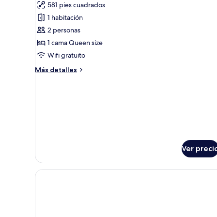
581 pies cuadrados
fotos
de
1 habitación
Luxury
2 personas
Pool
1 cama Queen size
Tent
Wifi gratuito
with
Más
Más detalles
Free
detalles
Benefits
sobre
Luxury
Pool
Tent
with
Free
Benefits
Ver preci