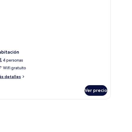
nefits
abitación
4 personas
Wifi gratuito
ás
s detalles
talles
bre
Ver precio
bitación