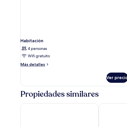
Habitación
4 personas
Wifi gratuito
Más
Más detalles
detalles
sobre
Ver preci
Habitación
Propiedades similares
Samanvaya - Adults Only
Tapa Agung 