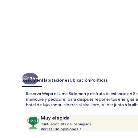
Sidemen
136+
Resumen
Habitaciones
Ubicación
Políticas
Reserva Wapa di Ume Sidemen y disfruta tu estancia en Si
manicure y pedicure, para después reponer tus energías en
hotel de lujo son su alberca al aire libre, su bar junto a la al
Opiniones
9.8
Muy elegida
P
de
Puntuación alta de los viajeros
u
Ver las 106 opiniones
10,
n
Muy