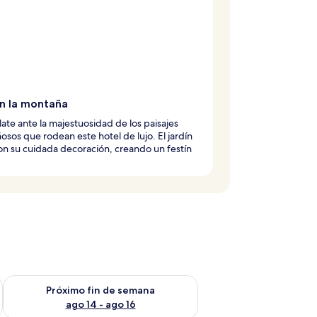
en la montaña
late ante la majestuosidad de los paisajes
sos que rodean este hotel de lujo. El jardín
on su cuidada decoración, creando un festín
fin de semana ago 7 - ago 9
Consulta la disponibilidad para el próximo fin de semana ago 
Próximo fin de semana
ago 14 - ago 16