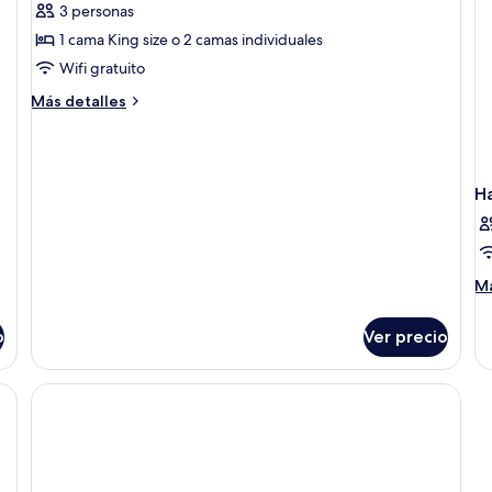
Be
3 personas
fotos
de
1 cama King size o 2 camas individuales
Lanai
Wifi gratuito
terrace
Más
Más detalles
with
detalles
Free
sobre
Lanai
Benefits
terrace
H
with
Free
Benefits
M
Má
de
so
o
Ver precio
Ha