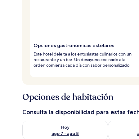
r
o
s
Opciones gastronómicas estelares
Este hotel deleita a los entusiastas culinarios con un
restaurante y un bar. Un desayuno cocinado a la
orden comienza cada día con sabor personalizado.
Opciones de habitación
Consulta la disponibilidad para estas fec
Consulta la disponibilidad para hoy ago 7 - ago 8
Consulta la d
Hoy
ago 7 - ago 8