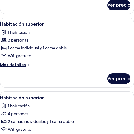
sobre
Ver precio
Habitación
superior
Abrir
Habitación doble con dos camas, una 
1
Habitación superior
todas
1 habitación
las
3 personas
fotos
de
1 cama individual y 1 cama doble
Habitación
Wifi gratuito
superior
Más
Más detalles
detalles
sobre
Ver precio
Habitación
superior
Abrir
Habitación de hotel con dos camas, un
1
Habitación superior
todas
1 habitación
las
4 personas
fotos
de
2 camas individuales y 1 cama doble
Habitación
Wifi gratuito