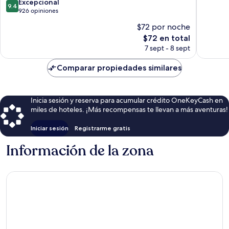
9.4
Excepcional
10,
9.4
de
926 opiniones
Magnífi
10,
443
$72 por noche
Excepcional,
opinion
El
$72 en total
926
precio
opiniones
7 sept - 8 sept
actual
es
Comparar propiedades similares
de
$72
Inicia sesión y reserva para acumular crédito OneKeyCash en
miles de hoteles. ¡Más recompensas te llevan a más aventuras!
Iniciar sesión
Registrarme gratis
Información de la zona