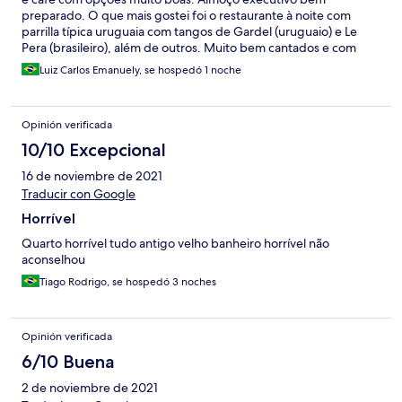
preparado. O que mais gostei foi o restaurante à noite com
parrilla típica uruguaia com tangos de Gardel (uruguaio) e Le
Pera (brasileiro), além de outros. Muito bem cantados e com
criativa solução de acompanhamento musical eletrônico e linda
Luiz Carlos Emanuely, se hospedó 1 noche
performance de bailarinos inclusivos.
Opinión verificada
10/10 Excepcional
16 de noviembre de 2021
Traducir con Google
Horrível
Quarto horrível tudo antigo velho banheiro horrível não
aconselhou
Tiago Rodrigo, se hospedó 3 noches
Opinión verificada
6/10 Buena
2 de noviembre de 2021