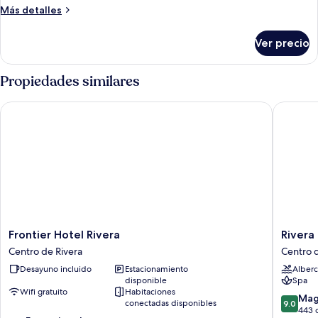
superior
Más
Más detalles
detalles
sobre
Ver precio
Habitación
superior
Propiedades similares
Frontier Hotel Rivera
Rivera C
Frontier
Rivera
Frontier Hotel Rivera
Rivera
Hotel
Casino
Centro de Rivera
Centro d
Rivera
&
Desayuno incluido
Estacionamiento
Alberc
Centro
Resort
disponible
Spa
de
Centro
Wifi gratuito
Habitaciones
Rivera
de
9.0
Mag
conectadas disponibles
9.0
Rivera
de
443 