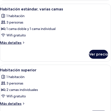
varias
Abrir
Habitación de hotel con dos camas, un
1
camas
Habitación estándar, varias camas
todas
1 habitación
las
3 personas
fotos
de
1 cama doble y 1 cama individual
Habitación
Wifi gratuito
estándar,
Más
Más detalles
varias
detalles
camas
sobre
Ver precio
Habitación
estándar,
varias
Abrir
Habitación de hotel con dos camas, un
1
camas
Habitación superior
todas
1 habitación
las
3 personas
fotos
de
2 camas individuales
Habitación
Wifi gratuito
superior
Más
Más detalles
detalles