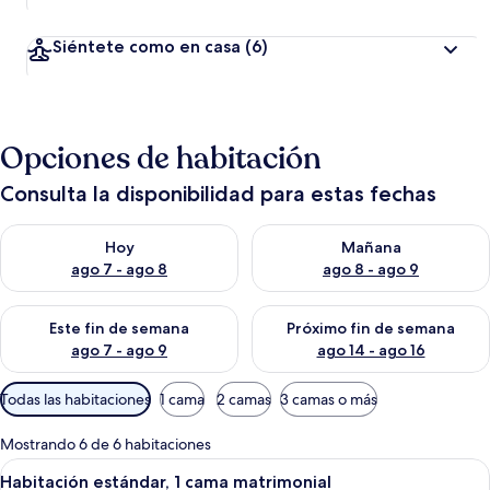
Siéntete como en casa
(6)
Opciones de habitación
Consulta la disponibilidad para estas fechas
Consulta la disponibilidad para hoy ago 7 - ago 8
Consulta la disponibilidad pa
Hoy
Mañana
ago 7 - ago 8
ago 8 - ago 9
Consulta la disponibilidad para este fin de semana ago 7 - ag
Consulta la disponibilidad par
Este fin de semana
Próximo fin de semana
ago 7 - ago 9
ago 14 - ago 16
Filtros
Todas las habitaciones
1 cama
2 camas
3 camas o más
disponibles
para
Mostrando 6 de 6 habitaciones
las
Abrir
Una cama bien hecha con ropa de cama
1
Habitación estándar, 1 cama matrimonial
habitaciones