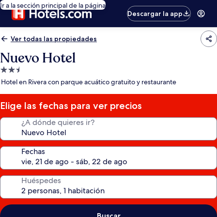
Ir a la sección principal de la página
Descargar la app
Ver todas las propiedades
Nuevo Hotel
Propiedad
de
Hotel en Rivera con parque acuático gratuito y restaurante
2.5
estrellas
Elige las fechas para ver precios
¿A dónde quieres ir?
Fechas
Huéspedes
Buscar