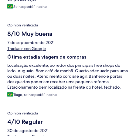
Se hospedó 1 noche
Opinión verificada
8/10 Muy buena
7 de septiembre de 2021
Traducir con Google
Ótima estadia viagem de compras
Localização excelente, ao redor dos principais free shops do
lado uruguaio. Bom café da manhã. Quarto adequado para uma
ou duas noites. Atendimento cordial e ágil. Banheiro e portas
dos quartos poderiam receber uma pequena reforma.
Estacionamento bem localizado na frente do hotel, fechado,
mas sem cobertura. No geral, muito bom hotel para viagem de
Tiago, se hospedó 1 noche
compras.
Opinión verificada
4/10 Regular
30 de agosto de 2021