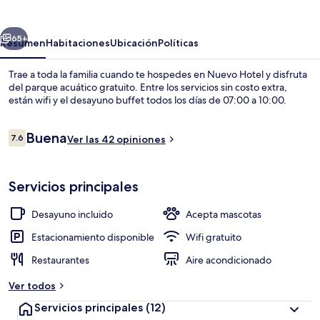
erior
Siguiente
65+
Resumen
Habitaciones
Ubicación
Políticas
Trae a toda la familia cuando te hospedes en Nuevo Hotel y disfruta
del parque acuático gratuito. Entre los servicios sin costo extra,
están wifi y el desayuno buffet todos los días de 07:00 a 10:00.
Opiniones
Buena
7.6
Ver las 42 opiniones
7.6 de 10,
Servicios principales
Minibar, cortinas blackout, wifi gratis
Desayuno incluido
Acepta mascotas
Estacionamiento disponible
Wifi gratuito
Restaurantes
Aire acondicionado
Ver todos
Servicios principales
(12)