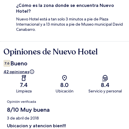
¿Cómo es la zona donde se encuentra Nuevo
Hotel?
Nuevo Hotel está a tan solo 3 minutos a pie de Plaza
Internacional y a 13 minutos a pie de Museo municipal David
Canabarro.
Opiniones de Nuevo Hotel
Opiniones
Bueno
7.6
42 opiniones
7.4
8.0
8.4
Limpieza
Ubicación
Servicio y personal
Opiniones
Opinión verificada
8/10 Muy buena
3 de abril de 2018
Ubicacion y atencion bien!!!