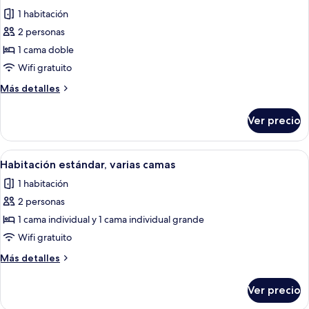
todas
1 habitación
las
2 personas
fotos
de
1 cama doble
Habitación
Wifi gratuito
estándar,
Más
Más detalles
1
detalles
cama
sobre
Ver precio
Habitación
matrimonial
estándar,
1
Abrir
Una habitación con dos camas individ
1
cama
Habitación estándar, varias camas
todas
matrimonial
1 habitación
las
2 personas
fotos
de
1 cama individual y 1 cama individual grande
Habitación
Wifi gratuito
estándar,
Más
Más detalles
varias
detalles
camas
sobre
Ver precio
Habitación
estándar,