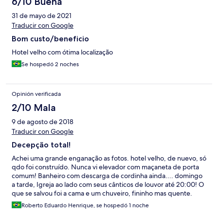
6/10 Buena
31 de mayo de 2021
Traducir con Google
Bom custo/beneficio
Hotel velho com ótima localização
Se hospedó 2 noches
Opinión verificada
2/10 Mala
9 de agosto de 2018
Traducir con Google
Decepção total!
Achei uma grande enganação as fotos. hotel velho, de nuevo, só
qdo foi construído. Nunca vi elevador com maçaneta de porta
comum! Banheiro com descarga de cordinha ainda.... domingo
a tarde, Igreja ao lado com seus cânticos de louvor até 20:00! O
que se salvou foi a cama e um chuveiro, fininho mas quente.
Realmente um absurdo cobrar uma tarifa daquelas por aquilo. E
Roberto Eduardo Henrique, se hospedó 1 noche
se não fosse a compreensão de nossas colocações, pelo Mateus