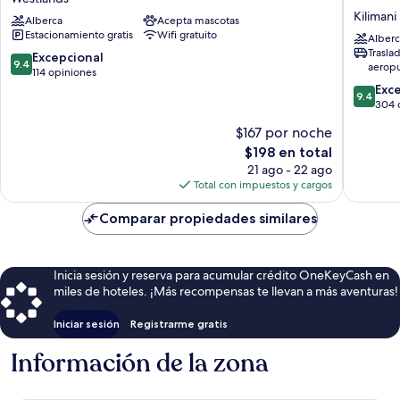
Nairobi
Hotel
Kilimani
Alberca
Acepta mascotas
Westlands
&
Estacionamiento gratis
Wifi gratuito
Westlands
Residen
Alberc
Trasla
Nairobi
9.4
Excepcional
9.4
aerop
Arbore
de
114 opiniones
Kilimani
10,
9.4
Exc
9.4
Excepcional,
de
304 
114
10,
$167 por noche
opiniones
Excepcio
El
$198 en total
304
precio
opinion
21 ago - 22 ago
actual
Total con impuestos y cargos
es
de
Comparar propiedades similares
$198
Inicia sesión y reserva para acumular crédito OneKeyCash en
miles de hoteles. ¡Más recompensas te llevan a más aventuras!
Iniciar sesión
Registrarme gratis
Información de la zona