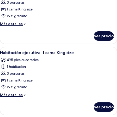
de
3 personas
Habitación
1 cama King size
superior,
Wifi gratuito
1
Más
Más detalles
cama
detalles
King
sobre
Ver precio
Habitación
size
superior,
1
Abrir
Una habitación de hotel con una cama g
6
cama
Habitación ejecutiva, 1 cama King size
todas
King
495 pies cuadrados
size
las
1 habitación
fotos
de
3 personas
Habitación
1 cama King size
ejecutiva,
Wifi gratuito
1
Más
Más detalles
cama
detalles
King
sobre
Ver precio
Habitación
size
ejecutiva,