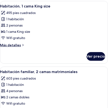
1
Abrir
Sábanas de algodón egipcio y ropa de
6
cama
Habitación, 1 cama King size
todas
King
495 pies cuadrados
size
las
1 habitación
fotos
de
2 personas
Habitación,
1 cama King size
1
Wifi gratuito
cama
Más
Más detalles
King
detalles
size
sobre
Ver precio
Habitación,
1
cama
Abrir
Una habitación de hotel con una cama g
7
King
Habitación familiar, 2 camas matrimoniales
todas
size
603 pies cuadrados
las
1 habitación
fotos
de
4 personas
Habitación
2 camas dobles
familiar,
Wifi gratuito
2