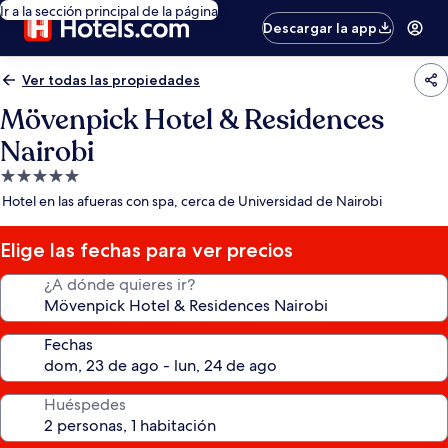
Ir a la sección principal de la página
Descargar la app
Ver todas las propiedades
Mövenpick Hotel & Residences
Nairobi
Propiedad
de
Hotel en las afueras con spa, cerca de Universidad de Nairobi
5.0
estrellas
Elige las fechas para ver precios
¿A dónde quieres ir?
Fechas
Huéspedes