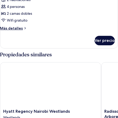
fotos
de
4 personas
Suite
2 camas dobles
presidencial,
Wifi gratuito
2
Más
Más detalles
camas
detalles
matrimoniales
sobre
Ver precio
Suite
presidencial,
2
Propiedades similares
camas
matrimoniales
Hyatt Regency Nairobi Westlands
Radisson
Hyatt
Radisso
Hyatt Regency Nairobi Westlands
Radiss
Regency
Blu
Arbor
Westlands