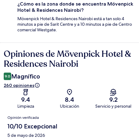
¿Cómo es la zona donde se encuentra Mövenpick
Hotel & Residences Nairobi?
Mövenpick Hotel & Residences Nairobi está a tan solo 4
minutos a pie de Sarit Centre y a 10 minutos a pie de Centro
comercial Westgate.
Opiniones de Mövenpick Hotel &
Opiniones
Residences Nairobi
Magnífico
9.0
260 opiniones
9.4
8.4
9.2
Limpieza
Ubicación
Servicio y personal
Opiniones
Opinión verificada
10/10 Excepcional
5 de mayo de 2026