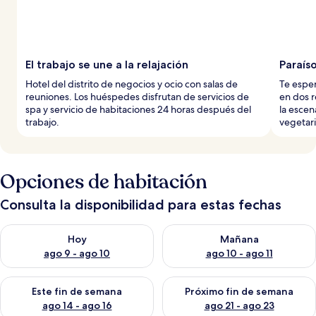
El trabajo se une a la relajación
Paraíso
Hotel del distrito de negocios y ocio con salas de
Te esper
reuniones. Los huéspedes disfrutan de servicios de
en dos r
spa y servicio de habitaciones 24 horas después del
la escen
trabajo.
vegetari
Opciones de habitación
Consulta la disponibilidad para estas fechas
Consulta la disponibilidad para hoy ago 9 - ago 10
Consulta la disponibilidad par
Hoy
Mañana
ago 9 - ago 10
ago 10 - ago 11
Consulta la disponibilidad para este fin de semana ago 14 - ag
Consulta la disponibilidad pa
Este fin de semana
Próximo fin de semana
ago 14 - ago 16
ago 21 - ago 23