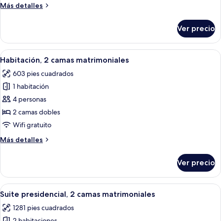
Más
Más detalles
camas
detalles
matrimoniales
sobre
Ver precio
Habitación
familiar,
2
Abrir
Sábanas de algodón egipcio y ropa de
6
camas
Habitación, 2 camas matrimoniales
todas
matrimoniales
603 pies cuadrados
las
1 habitación
fotos
de
4 personas
Habitación,
2 camas dobles
2
Wifi gratuito
camas
Más
Más detalles
matrimoniales
detalles
sobre
Ver precio
Habitación,
2
camas
Abrir
Habitación de hotel con dos camas, u
4
matrimoniales
Suite presidencial, 2 camas matrimoniales
todas
1281 pies cuadrados
las
2 habitaciones