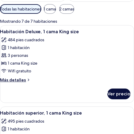
Filtros
Todas las habitaciones
1 cama
2 camas
disponibles
para
Mostrando 7 de 7 habitaciones
las
Abrir
Habitación de hotel con una cama grand
7
Habitación Deluxe, 1 cama King size
habitaciones
todas
484 pies cuadrados
las
1 habitación
fotos
de
3 personas
Habitación
1 cama King size
Deluxe,
Wifi gratuito
1
Más
Más detalles
cama
detalles
King
sobre
Ver precio
Habitación
size
Deluxe,
1
Abrir
Habitación de hotel con una cama grand
6
cama
Habitación superior, 1 cama King size
todas
King
495 pies cuadrados
size
las
1 habitación
fotos