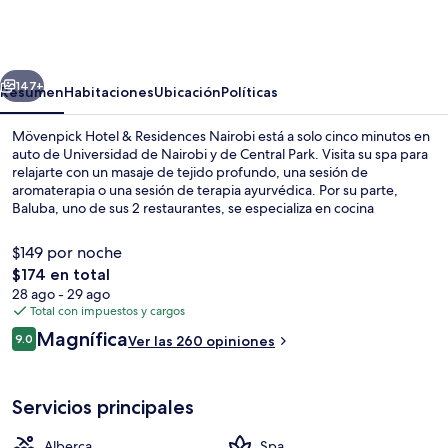
Hotel
&
Residences
erior
Siguiente
Nairobi
147+
Resumen
Habitaciones
Ubicación
Políticas
Mövenpick Hotel & Residences Nairobi está a solo cinco minutos en
auto de Universidad de Nairobi y de Central Park. Visita su spa para
relajarte con un masaje de tejido profundo, una sesión de
aromaterapia o una sesión de terapia ayurvédica. Por su parte,
Baluba, uno de sus 2 restaurantes, se especializa en cocina
internacional y abre para el desayuno, la comida y la cena. Este hotel
de lujo destaca por su alberca al aire libre, su bar junto a la alberca y
$149 por noche
su sala de fitness abierta las 24 horas. A otros visitantes les encanta
El
$174 en total
el personal amable.
precio
28 ago - 29 ago
Vista desde la habitación
total
Total con impuestos y cargos
es
Opiniones
Magnífica
9.0
Ver las 260 opiniones
de
9.0 de 10,
$174
Servicios principales
Alberca
Spa