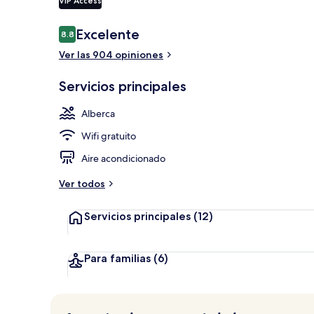
VIP Access
Caja de segur
Opiniones
Excelente
8.8
8.8 de 10,
Ver las 904 opiniones
Servicios principales
Alberca
Wifi gratuito
Aire acondicionado
Ver todos
Servicios principales
(12)
Para familias
(6)