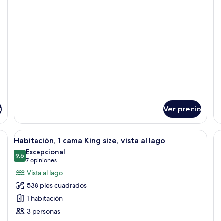
Habitación,
Ha
2
3
habitaciones,
ha
vista
vi
al
al
lago
la
o
Ver precio
Abrir
Caja de seguridad en la habitación, esc
6
Habitación, 1 cama King size, vista al lago
todas
Excepcional
las
9.6
9.6 de 10
(7
7 opiniones
fotos
opiniones)
Vista al lago
de
538 pies cuadrados
Habitación,
1 habitación
1
3 personas
cama