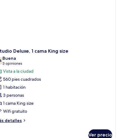
tudio Deluxe, 1 cama King size
Buena
4
7.4 de 10
(3
3 opiniones
opiniones)
Vista a la ciudad
560 pies cuadrados
1 habitación
3 personas
1 cama King size
Wifi gratuito
ás
s detalles
talles
bre
Ver precio
tudio