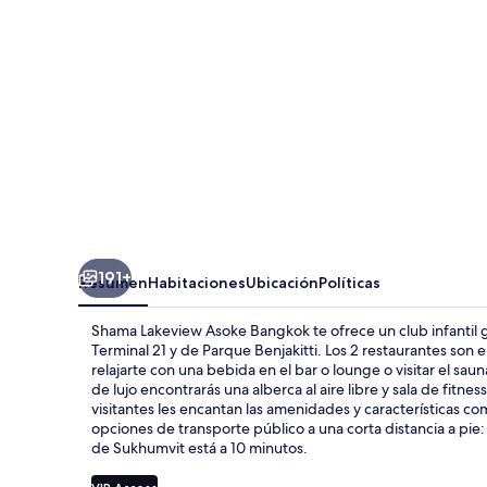
Bangkok
191+
Resumen
Habitaciones
Ubicación
Políticas
Shama Lakeview Asoke Bangkok te ofrece un club infantil g
Terminal 21 y de Parque Benjakitti. Los 2 restaurantes son 
relajarte con una bebida en el bar o lounge o visitar el s
de lujo encontrarás una alberca al aire libre y sala de fitne
visitantes les encantan las amenidades y características c
opciones de transporte público a una corta distancia a pie
de Sukhumvit está a 10 minutos.