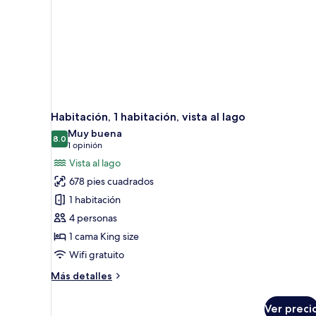
Habitación, 1 habitación, vista al lago
Muy buena
8.0
8.0 de 10
(1
1 opinión
opinión)
Vista al lago
678 pies cuadrados
1 habitación
4 personas
1 cama King size
Wifi gratuito
Más
Más detalles
detalles
sobre
Ver preci
Habitación,