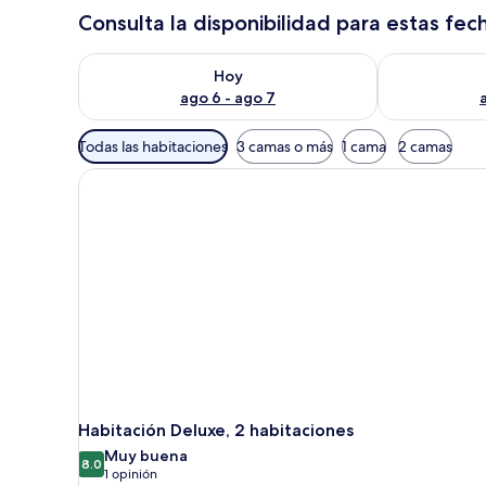
Consulta la disponibilidad para estas fec
Consulta la disponibilidad para hoy ago 6 - ago 7
Consulta la d
Hoy
ago 6 - ago 7
Filtros
Todas las habitaciones
3 camas o más
1 cama
2 camas
disponibles
para
las
habitaciones
Habitación Deluxe, 2 habitaciones
Muy buena
8.0
8.0 de 10
(1
1 opinión