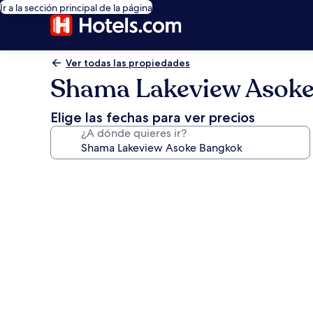
Ir a la sección principal de la página
Ver todas las propiedades
Shama Lakeview Asok
Elige las fechas para ver precios
¿A dónde quieres ir?
Galería
de
fotos
de
Shama
Lakeview
Asoke