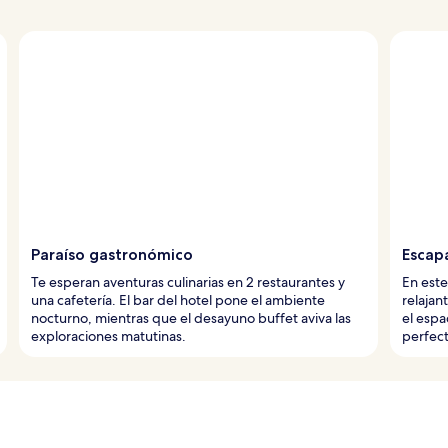
Paraíso gastronómico
Escap
Te esperan aventuras culinarias en 2 restaurantes y
En este
una cafetería. El bar del hotel pone el ambiente
relajan
nocturno, mientras que el desayuno buffet aviva las
el espa
exploraciones matutinas.
perfect