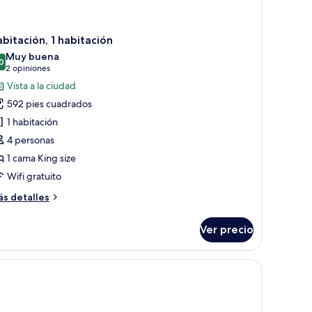
bitación, 1 habitación
Muy buena
0
8.0 de 10
(2
2 opiniones
opiniones)
Vista a la ciudad
592 pies cuadrados
1 habitación
4 personas
1 cama King size
Wifi gratuito
ás
s detalles
talles
bre
Ver precio
bitación,
bitación