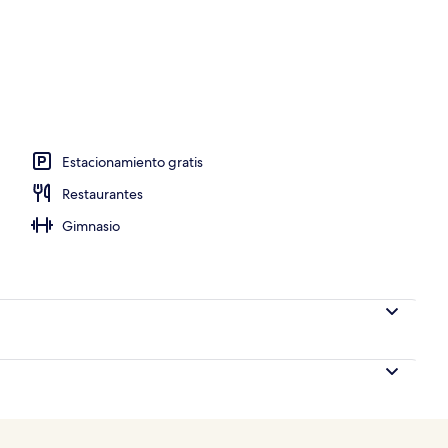
idad en la habitación, escritorio y cortinas blackout
Estacionamiento gratis
Restaurantes
Gimnasio