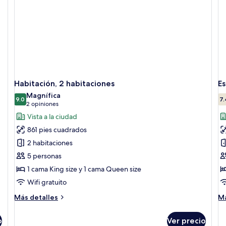
Habitación, 2 habitaciones
Es
Magnífica
9.0
7.
9.0 de 10
(2
2 opiniones
opiniones)
Vista a la ciudad
861 pies cuadrados
2 habitaciones
5 personas
1 cama King size y 1 cama Queen size
Wifi gratuito
Más
M
Más detalles
Má
detalles
de
sobre
so
o
Ver precio
Habitación,
Es