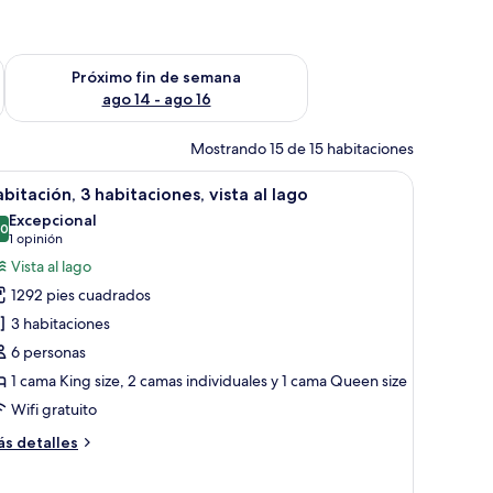
fin de semana ago 7 - ago 9
Consulta la disponibilidad para el próximo fin de semana ago 
Próximo fin de semana
ago 14 - ago 16
Mostrando 15 de 15 habitaciones
a cama grande, un escritorio con una silla, un televisor y un baño visible a
brir
Una cocina moderna con electrodomésticos de
1
bitación, 3 habitaciones, vista al lago
odas
Excepcional
s
.0
10.0 de 10
(1
1 opinión
otos
opinión)
Vista al lago
e
1292 pies cuadrados
abitación,
3 habitaciones
6 personas
abitaciones,
1 cama King size, 2 camas individuales y 1 cama Queen size
sta
Wifi gratuito
ago
ás
s detalles
talles
bre