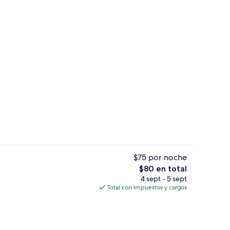
la propiedad
Interior
$75 por noche
El
$80 en total
precio
4 sept - 5 sept
la propiedad
Caja de seguridad en la habitación, es
total
Total con impuestos y cargos
es
de
$80