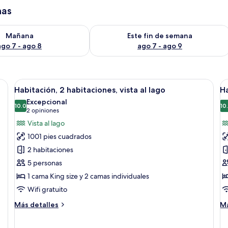
has
isponibilidad para mañana ago 7 - ago 8
Consulta la disponibilidad para este 
Mañana
Este fin de semana
ago 7 - ago 8
ago 7 - ago 9
Abrir
Una habitación de hotel moderna con un
A
3
Habitación, 2 habitaciones, vista al lago
Ha
todas
t
Excepcional
las
10.0
la
10
10.0 de 10
(2
2 opiniones
fotos
f
opiniones)
Vista al lago
de
d
1001 pies cuadrados
Habitación,
H
2 habitaciones
2
3
5 personas
habitaciones,
h
1 cama King size y 2 camas individuales
vista
vi
al
al
Wifi gratuito
lago
l
Más
M
Más detalles
Má
detalles
de
sobre
so