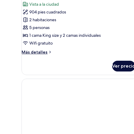
opinión)
Vista a la ciudad
904 pies cuadrados
2 habitaciones
5 personas
1 cama King size y 2 camas individuales
Wifi gratuito
Más
Más detalles
detalles
sobre
Ver preci
Habitación
Deluxe,
2
habitaciones