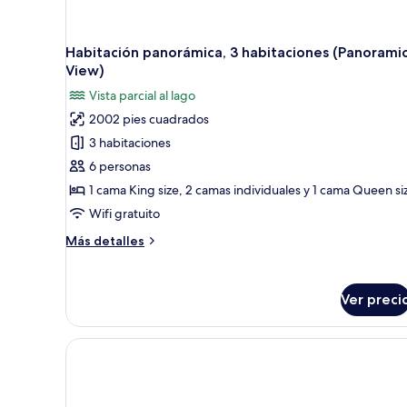
Habitación panorámica, 3 habitaciones (Panorami
View)
Vista parcial al lago
2002 pies cuadrados
3 habitaciones
6 personas
1 cama King size, 2 camas individuales y 1 cama Queen si
Wifi gratuito
Más
Más detalles
detalles
sobre
Habitación
Ver preci
panorámica,
3
habitaciones
(Panoramic
View)