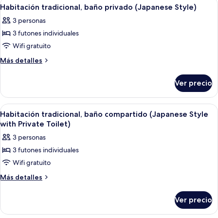
Abrir
Una habitación con suelo de tatami, un
1
Style)
Habitación tradicional, baño privado (Japanese Style)
todas
3 personas
las
3 futones individuales
fotos
de
Wifi gratuito
Habitación
Más
Más detalles
tradicional,
detalles
sobre
baño
Ver precio
Habitación
privado
tradicional,
(Japanese
baño
Abrir
Una habitación de hotel con una cama,
1
Style)
privado
Habitación tradicional, baño compartido (Japanese Style
todas
(Japanese
with Private Toilet)
Style)
las
3 personas
fotos
3 futones individuales
de
Wifi gratuito
Habitación
tradicional,
Más
Más detalles
detalles
baño
sobre
compartido
Ver precio
Habitación
(Japanese
tradicional,