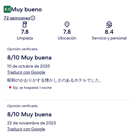
Muy bueno
8.0
72 opiniones
7.8
7.8
8.4
Limpieza
Ubicación
Servicio y personal
Opiniones
Opinión verificada
8/10 Muy buena
10 de octubre de 2025
Traducir con Google
昭和のかおりがする懐かしさのあるホテルでした。
Eiji, se hospedó 1 noche
Opinión verificada
8/10 Muy buena
22 de noviembre de 2023
Traducir con Google