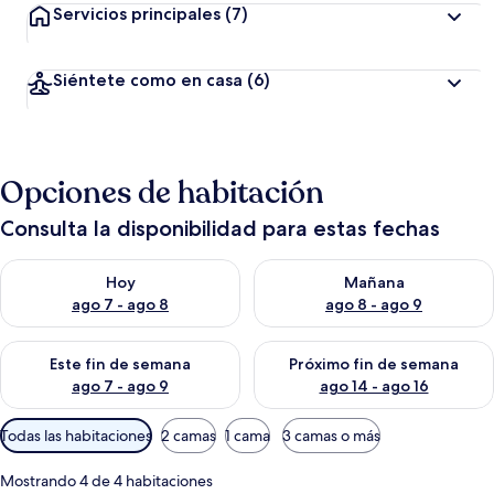
Servicios principales
(7)
Siéntete como en casa
(6)
Opciones de habitación
Consulta la disponibilidad para estas fechas
Consulta la disponibilidad para hoy ago 7 - ago 8
Consulta la disponibilidad pa
Hoy
Mañana
ago 7 - ago 8
ago 8 - ago 9
Consulta la disponibilidad para este fin de semana ago 7 - ag
Consulta la disponibilidad par
Este fin de semana
Próximo fin de semana
ago 7 - ago 9
ago 14 - ago 16
Filtros
Todas las habitaciones
2 camas
1 cama
3 camas o más
disponibles
para
Mostrando 4 de 4 habitaciones