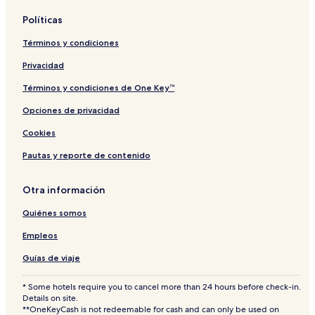
K
Políticas
o
d
Términos y condiciones
o
M
Privacidad
i
h
Términos y condiciones de One Key™
a
Opciones de privacidad
m
a
Cookies
Pautas y reporte de contenido
Otra información
Quiénes somos
Empleos
Guías de viaje
* Some hotels require you to cancel more than 24 hours before check-in.
Details on site.
**OneKeyCash is not redeemable for cash and can only be used on