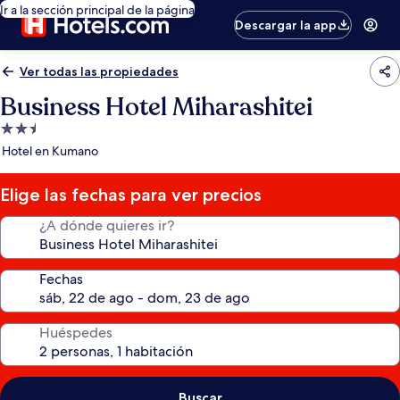
Ir a la sección principal de la página
Descargar la app
Ver todas las propiedades
Business Hotel Miharashitei
Propiedad
de
Hotel en Kumano
2.5
estrellas
Elige las fechas para ver precios
¿A dónde quieres ir?
Fechas
Huéspedes
Buscar