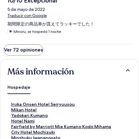
10/10 Excepcional
5 de mayo de 2022
Traducir con Google
期間限定の商品券が貰えてラッキーでした！
Minoru, se hospedó 1 noche
Ver 72 opiniones
Más información
Hospedaje
E
Iruka Onsen Hotel Seiryuusou
n
E
Mikan Hotel
l
n
E
Yadokari Kumano
a
l
n
E
Hotel Nami
c
a
l
n
E
Fairfield by Marriott Mie Kumano Kodo Mihama
e
c
a
l
n
E
City Hotel Mochizuki
p
e
c
a
l
n
E
Minshuku Iwananosato