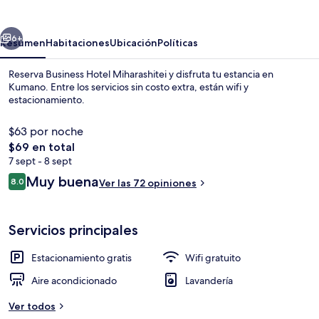
Miharashitei
erior
Siguiente
6+
Resumen
Habitaciones
Ubicación
Políticas
Reserva Business Hotel Miharashitei y disfruta tu estancia en
Kumano. Entre los servicios sin costo extra, están wifi y
estacionamiento.
$63 por noche
El
$69 en total
precio
7 sept - 8 sept
total
Opiniones
Muy buena
8.0
Ver las 72 opiniones
es
8.0 de 10,
Caja de seguridad en la habitación, escr
de
$69
Servicios principales
Estacionamiento gratis
Wifi gratuito
Aire acondicionado
Lavandería
Ver todos