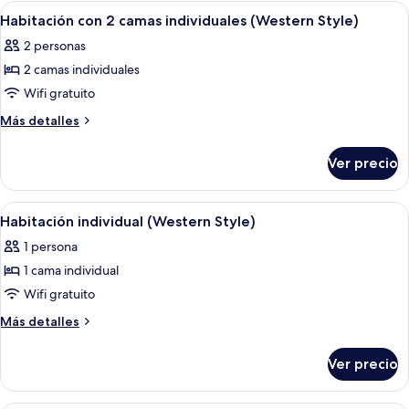
las
Abrir
Habitación de hotel con dos camas, un 
1
Habitación con 2 camas individuales (Western Style)
habitaciones
todas
2 personas
las
2 camas individuales
fotos
de
Wifi gratuito
Habitación
Más
Más detalles
con
detalles
sobre
2
Ver precio
Habitación
camas
con
individuales
2
Abrir
Habitación de hotel con cama, escritori
1
(Western
camas
Habitación individual (Western Style)
todas
individuales
Style)
1 persona
(Western
las
Style)
1 cama individual
fotos
de
Wifi gratuito
Habitación
Más
Más detalles
individual
detalles
sobre
(Western
Ver precio
Habitación
Style)
individual
(Western