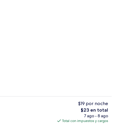
Pasillo
$19 por noche
El
$23 en total
precio
7 ago - 8 ago
la propiedad
Servicio de la propiedad
total
Total con impuestos y cargos
es
de