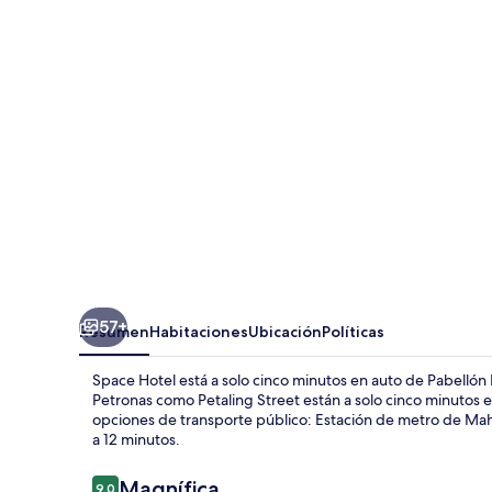
57+
Resumen
Habitaciones
Ubicación
Políticas
Space Hotel está a solo cinco minutos en auto de Pabelló
Petronas como Petaling Street están a solo cinco minutos e
opciones de transporte público: Estación de metro de Mahar
a 12 minutos.
Opiniones
Magnífica
9.0