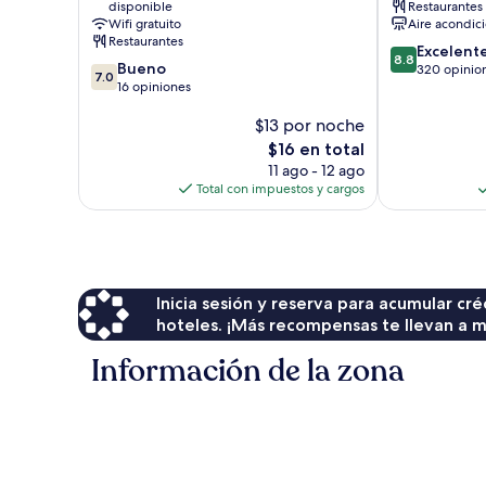
disponible
Restaurantes
Wifi gratuito
Aire acondic
Restaurantes
8.8
Excelent
8.8
7.0
Bueno
de
320 opinio
7.0
de
16 opiniones
10,
10,
Excelente,
$13 por noche
Bueno,
320
16
El
opiniones
$16 en total
opiniones
precio
11 ago - 12 ago
actual
Total con impuestos y cargos
es
de
$16
Inicia sesión y reserva para acumular c
hoteles. ¡Más recompensas te llevan a m
Información de la zona