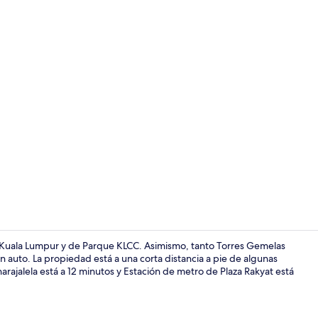
Pasillo
n Kuala Lumpur y de Parque KLCC. Asimismo, tanto Torres Gemelas
n auto. La propiedad está a una corta distancia a pie de algunas
ajalela está a 12 minutos y Estación de metro de Plaza Rakyat está
Servicio de 