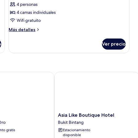
4 personas
de
4 camas individuales
Habitación
familiar
Wifi gratuito
(Standard
Más
Más detalles
Room
detalles
sobre
-
o
Ver precio
Habitación
Shared
familiar
Bathroom)
(Standard
Room
-
Shared
Asia Like Boutique Hotel
Bathroom)
Asia
Asia Like Boutique Hotel
Like
Oro
Bukit Bintang
Boutique
to gratis
Estacionamiento
Hotel
disponible
Bukit