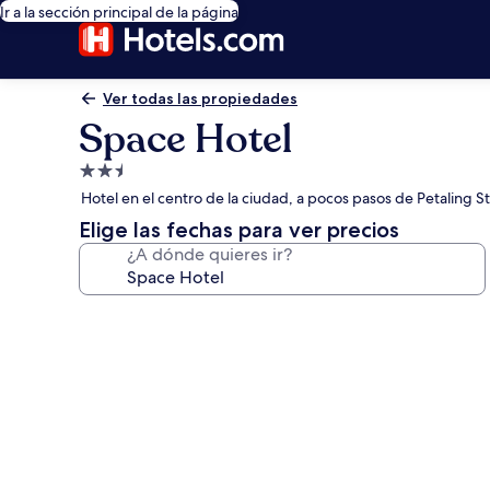
Ir a la sección principal de la página
Ver todas las propiedades
Space Hotel
Propiedad
de
Hotel en el centro de la ciudad, a pocos pasos de Petaling S
2.5
Elige las fechas para ver precios
estrellas
¿A dónde quieres ir?
Galería
de
fotos
de
Space
Hotel