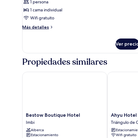
opiniones)
1 persona
de
1 cama individual
Single
Wifi gratuito
Capsule
Más
Bed
Más detalles
detalles
-
sobre
16
Single
Ver preci
Mixed
Capsule
Bed
Propiedades similares
-
16
Mixed
Bestow Boutique Hotel
Ahyu Hotel
Bestow
Ahyu
Bestow Boutique Hotel
Ahyu Hotel
Boutique
Hotel
Imbi
Triángulo de 
Hotel
Triángulo
Alberca
Estacionamien
Imbi
de
Estacionamiento
Wifi gratuito
Oro