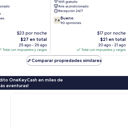
Wifi gratuito
Bintang
ionado
Aire acondicionado
Recepción 24/7
e
7.4
Bueno
nes
7.4
de
90 opiniones
10,
$23 por noche
$17 por noche
Bueno,
90
El
El
$27 en total
$21 en total
opiniones
precio
precio
25 ago - 26 ago
20 ago - 21 ago
actual
actual
Total con impuestos y cargos
Total con impuestos y cargos
es
es
de
de
Comparar propiedades similares
$27
$21
rédito OneKeyCash en miles de
ás aventuras!