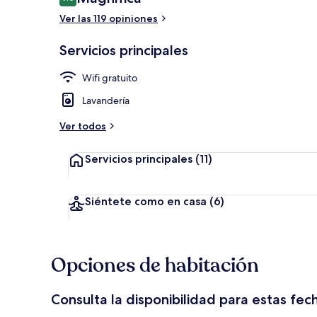
9.0 de 10,
Ver las 119 opiniones
Sala de estar
Servicios principales
Wifi gratuito
Lavandería
Ver todos
Servicios principales
(11)
Siéntete como en casa
(6)
Opciones de habitación
Consulta la disponibilidad para estas fec