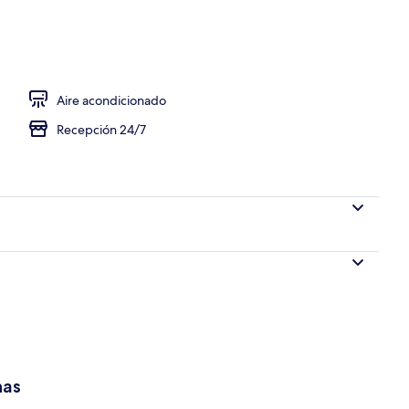
 en el lobby
Aire acondicionado
Recepción 24/7
has