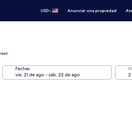
•
USD
Anunciar una propiedad
Ate
treet
Fechas
H