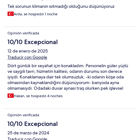
Tek sorunun klimanın ısıtmadığı olduğunu düşünüyoruz
Arda, se hospedó 1 noche
Opinión verificada
10/10 Excepcional
12 de enero de 2025
Traducir con Google
Dört günlük bir seyahat için konakladım. Personelin güler yüzlü
ve saygılı tavrı, hizmetin kalitesi, odanın durumu son derece
iyiydi. Konaklamaya dair tek olumsuzluk, -ki odanın köşe oda
olmasından kaynaklandığını düşünüyorum- banyoda ayna
olmamasıydı. Odadaki duvar aynası traş olurken pek işlevsel
olamadı. Bu ufak pürüze rağmen son derece keyifli dört günlük
Hakan, se hospedó 4 noches
bir konaklama oldu. İstiklal caddesine iki dakikalık yürüme
mesafesinde bu kalitede hizmet alabileceğiniz fazla alternatif
yok.
Opinión verificada
10/10 Excepcional
25 de marzo de 2024
Traducir con Google