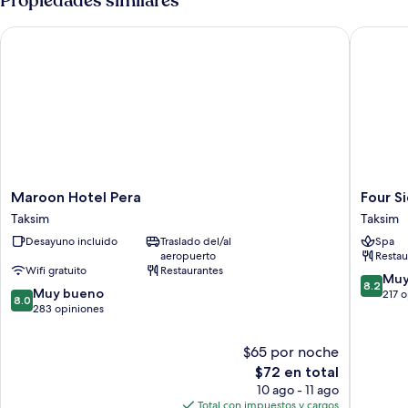
Propiedades similares
Maroon Hotel Pera
Four Sid
Maroon
Four
Maroon Hotel Pera
Four S
Hotel
Sides
Taksim
Taksim
Pera
Taksim
Desayuno incluido
Traslado del/al
Spa
Taksim
Lion
aeropuerto
Restau
Hotel&S
Wifi gratuito
Restaurantes
Taksim
8.2
Muy
8.2
8.0
Muy bueno
de
217 
8.0
de
283 opiniones
10,
10,
Muy
Muy
bueno,
$65 por noche
bueno,
217
El
$72 en total
283
opinion
precio
10 ago - 11 ago
opiniones
actual
Total con impuestos y cargos