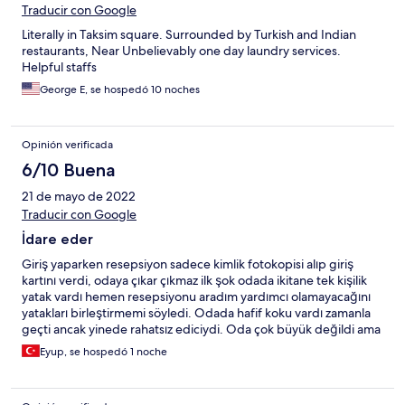
Traducir con Google
Literally in Taksim square. Surrounded by Turkish and Indian
restaurants, Near Unbelievably one day laundry services.
Helpful staffs
George E, se hospedó 10 noches
Opinión verificada
6/10 Buena
21 de mayo de 2022
Traducir con Google
İdare eder
Giriş yaparken resepsiyon sadece kimlik fotokopisi alıp giriş
kartını verdi, odaya çıkar çıkmaz ilk şok odada ikitane tek kişilik
yatak vardı hemen resepsiyonu aradım yardımcı olamayacağını
yatakları birleştirmemi söyledi. Odada hafif koku vardı zamanla
geçti ancak yinede rahatsız ediciydi. Oda çok büyük değildi ama
bir çift için yeterli büyüklükteydi. Çok gürültü sorunu yaşamadık.
Eyup, se hospedó 1 noche
Uzun süreli konaklalamarda tavsiye etmiyorum gecelik
konaklama için yeterli diye düşünüyorum