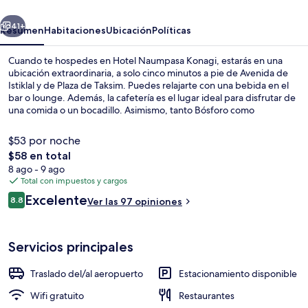
erior
Siguiente
41+
Resumen
Habitaciones
Ubicación
Políticas
Cuando te hospedes en Hotel Naumpasa Konagi, estarás en una
ubicación extraordinaria, a solo cinco minutos a pie de Avenida de
Istiklal y de Plaza de Taksim. Puedes relajarte con una bebida en el
bar o lounge. Además, la cafetería es el lugar ideal para disfrutar de
una comida o un bocadillo. Asimismo, tanto Bósforo como
Galataport están a 15 minutos a pie. La propiedad está a una corta
distancia a pie de algunas opciones de transporte público: Estación
$53 por noche
de metro Taksim está a 5 minutos y Estación de tranvía Findikli está a
El
$58 en total
11 minutos.
precio
8 ago - 9 ago
Vista frontal de la propiedad por la t
total
Total con impuestos y cargos
es
Opiniones
Excelente
8.8
Ver las 97 opiniones
de
8.8 de 10,
$58
Servicios principales
Traslado del/al aeropuerto
Estacionamiento disponible
Wifi gratuito
Restaurantes