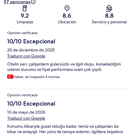
97 opiniones
9.2
8.6
8.8
Limpieza
Ubicación
Servicio y personal
Opiniones
Opinión verificada
10/10 Excepcional
25 de diciembre de 2025
Traducir con Google
Otelin yeri, çalışanların güleryüzlü ve ilgili oluşu, konakladığım
odanın durumu ve fiyat performans oranı çok iyiydi.
Hakan, se hospedó 4 noches
Opinión verificada
10/10 Excepcional
10 de mayo de 2026
Traducir con Google
Konumu itibariyle güzel olduğu kadar, temiz ve çalışanları da
kibar ve anlayışlı. Her yönü ile tavsiye ederim, ilgililere teşekkür