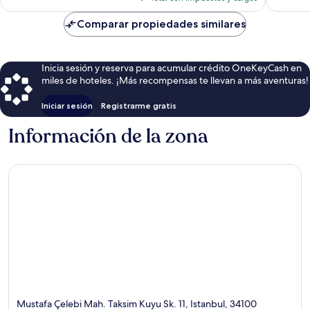
es
de
Comparar propiedades similares
$72
Inicia sesión y reserva para acumular crédito OneKeyCash en
miles de hoteles. ¡Más recompensas te llevan a más aventuras!
Iniciar sesión
Registrarme gratis
Información de la zona
Mustafa Çelebi Mah. Taksim Kuyu Sk. 11, Istanbul, 34100