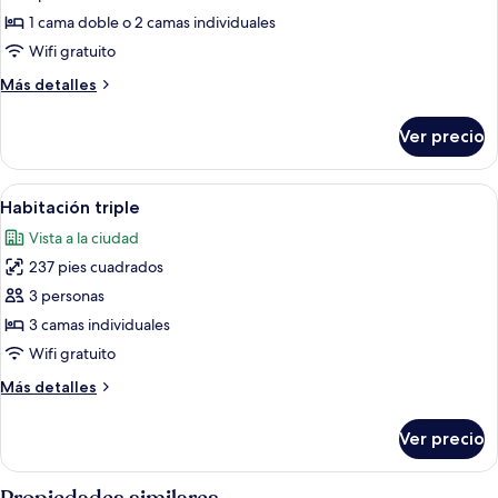
Habitación
1 cama doble o 2 camas individuales
doble
Wifi gratuito
de
Más
Más detalles
uso
detalles
individual
sobre
Ver precio
Habitación
doble
de
Abrir
Ropa de cama de alta calidad y miniba
5
uso
Habitación triple
todas
individual
Vista a la ciudad
las
237 pies cuadrados
fotos
de
3 personas
Habitación
3 camas individuales
triple
Wifi gratuito
Más
Más detalles
detalles
sobre
Ver precio
Habitación
triple