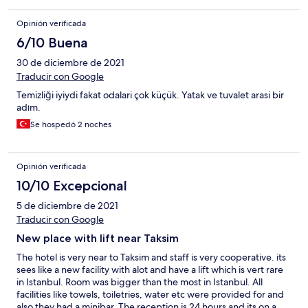
Opinión verificada
6/10 Buena
30 de diciembre de 2021
Traducir con Google
Temizliği iyiydi fakat odalari çok küçük. Yatak ve tuvalet arasi bir
adım.
Se hospedó 2 noches
Opinión verificada
10/10 Excepcional
5 de diciembre de 2021
Traducir con Google
New place with lift near Taksim
The hotel is very near to Taksim and staff is very cooperative. its
sees like a new facility with alot and have a lift which is vert rare
in Istanbul. Room was bigger than the most in Istanbul. All
facilities like towels, toiletries, water etc were provided for and
also they had a minibar. The reception is 24 hours and its on a