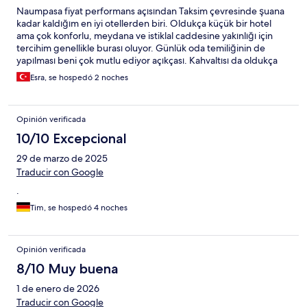
Naumpasa fiyat performans açısından Taksim çevresinde şuana
kadar kaldığım en iyi otellerden biri. Oldukça küçük bir hotel
ama çok konforlu, meydana ve istiklal caddesine yakınlığı için
tercihim genellikle burası oluyor. Günlük oda temiliğinin de
yapılması beni çok mutlu ediyor açıkçası. Kahvaltısı da oldukça
doyurucu ve lezzetli. Yaklaşık 4-5 kez kaldım ve her seferinde
Esra, se hospedó 2 noches
memnun kaldım.
Opinión verificada
10/10 Excepcional
29 de marzo de 2025
Traducir con Google
.
Tim, se hospedó 4 noches
Opinión verificada
8/10 Muy buena
1 de enero de 2026
Traducir con Google