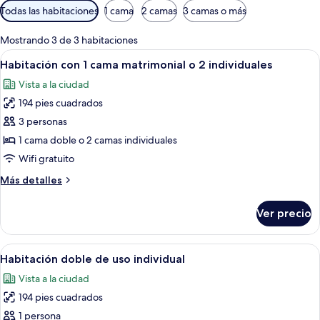
Filtros
Todas las habitaciones
1 cama
2 camas
3 camas o más
disponibles
para
Mostrando 3 de 3 habitaciones
las
Abrir
Una habitación de hotel con cama, can
7
Habitación con 1 cama matrimonial o 2 individuales
habitaciones
todas
Vista a la ciudad
las
194 pies cuadrados
fotos
de
3 personas
Habitación
1 cama doble o 2 camas individuales
con
Wifi gratuito
1
Más
Más detalles
cama
detalles
matrimonial
sobre
Ver precio
Habitación
o
con
2
1
Abrir
Habitación de hotel con dos camas, un 
individuales
7
cama
Habitación doble de uso individual
todas
matrimonial
Vista a la ciudad
o
las
2
194 pies cuadrados
fotos
individuales
de
1 persona