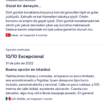
Güzel bir deneyim…
Dört günlük konaklama boyunca tüm tel görevlileri ilgili ve güler
yüzlüydü. Kahvaltı ve kat hizmetleri oldukça iyiydi. Otelin
konumu ve erişimi de gayet iyiydi. Dört günlük konaklamada tek
sıkıntı çok çabuk devreden çıkan saç kurutma makinesiydi.
Sadece benim odamdaki mi öyle yoksa genel bir durum mu
bilmiyorum ama saç kurutmak için ilk defa bir saatimi ayırmak
Hakan, se hospedó 4 noches
zorunda kaldım. Zaman zaman nereden geldiğini anlamadığım
nahoş bir koku tuvaletten geldiyse de kısa bir havalandırma
sonrası pek rahatsız edici olmadı benim için. Genel olarak gerek
Opinión verificada
aile gerekse arkadaşlar gerekse solo olarak kalınabilecek bir otel.
Ben tercih ettiğim için pişmanlık yaşamadım. Tüm çalışanlara,
10/10 Excepcional
zorlu çalışma koşullarında gösterdikleri samimiyet için teşekkür
31 de julio de 2022
ederim.
Buena opción en Istanbul
Habitaciones limpias y comodas, el espacio un poco limitado,
aire acondicionado y frigobar, buen desayuno tipo turco
incluido, personal atento y servicial. Calle un poco ruidosa, a 100
metros de calle Istiklal, excelente ubicación. Cuenta con
elevador, algo muy util si llevas equipaje pesado. En general
muy buena opcion en Istanbul.
LUIS ANGEL, se hospedó 1 noche