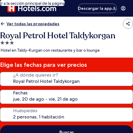
Ir a la sección principal de la página
Descargar la app
Ver todas las propiedades
Royal Petrol Hotel Taldykorgan
Propiedad
de
Hotel en Taldy-Kurgan con restaurante y bar o lounge
3.0
estrellas
Elige las fechas para ver precios
¿A dónde quieres ir?
Fechas
Huéspedes
Buscar