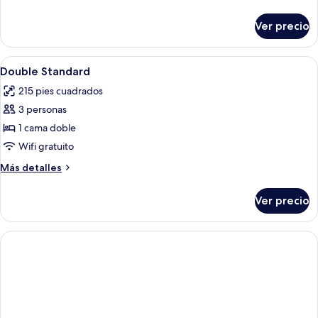
individual
detalles
sobre
estándar
Ver precio
Habitación
individual
estándar
Abrir
Minibar, caja de seguridad en la habita
3
Double Standard
todas
215 pies cuadrados
las
3 personas
fotos
de
1 cama doble
Double
Wifi gratuito
Standard
Más
Más detalles
detalles
sobre
Ver precio
Double
Standard