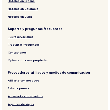
Hoteles en España
o
P
e
l
a
T
Hoteles en Colombia
d
r
a
e
a
u
Hoteles en Cuba
n
d
Z
H
i
h
Soporte y preguntas frecuentes
o
s
e
r
e
t
Tus reservaciones
s
V
y
e
i
s
Preguntas frecuentes
H
l
u
o
l
Contáctanos
t
a
e
Opinar sobre una propiedad
l
Proveedores, afiliados y medios de comunicación
Afiliarte con nosotros
Sala de prensa
Anunciarte con nosotros
Agentes de viajes