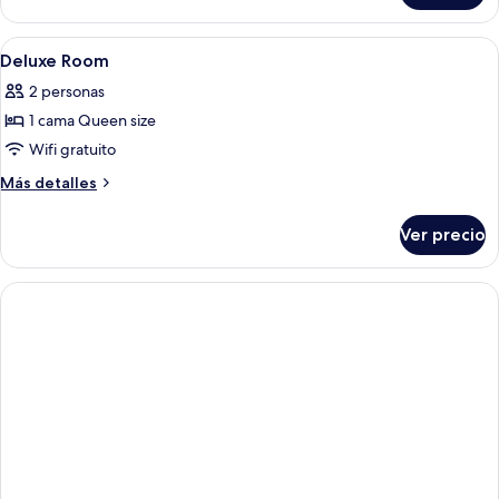
VIP
familiar
)
(
Abrir
Regadera, amenidades de baño gratuit
1
VIP
Deluxe Room
todas
)
2 personas
las
1 cama Queen size
fotos
de
Wifi gratuito
Deluxe
Más
Más detalles
Room
detalles
sobre
Ver precio
Deluxe
Room