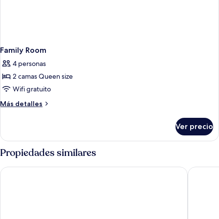
Family Room
4 personas
2 camas Queen size
Wifi gratuito
Más
Más detalles
detalles
sobre
Ver precio
Family
Room
Propiedades similares
iaLodge
Fan's Ho