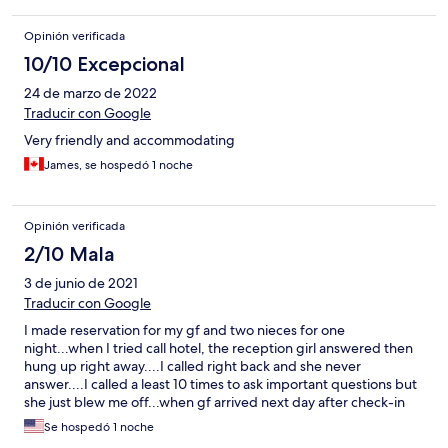
Opinión verificada
10/10 Excepcional
24 de marzo de 2022
Traducir con Google
Very friendly and accommodating
James, se hospedó 1 noche
Opinión verificada
2/10 Mala
3 de junio de 2021
Traducir con Google
I made reservation for my gf and two nieces for one
night...when I tried call hotel, the reception girl answered then
hung up right away....I called right back and she never
answer....I called a least 10 times to ask important questions but
she just blew me off...when gf arrived next day after check-in
time, her room was dirty and not cleaned...she was assigned a
Se hospedó 1 noche
new room, but the comfort room smelled so bad...she called