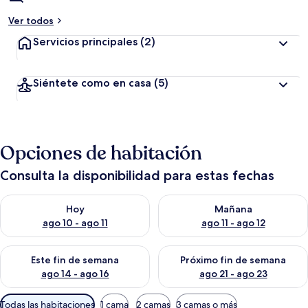
Ver todos
Servicios principales
(2)
Siéntete como en casa
(5)
Opciones de habitación
Consulta la disponibilidad para estas fechas
Consulta la disponibilidad para hoy ago 10 - ago 11
Consulta la disponibilidad par
Hoy
Mañana
ago 10 - ago 11
ago 11 - ago 12
Consulta la disponibilidad para este fin de semana ago 14 - ag
Consulta la disponibilidad pa
Este fin de semana
Próximo fin de semana
ago 14 - ago 16
ago 21 - ago 23
Filtros
Todas las habitaciones
1 cama
2 camas
3 camas o más