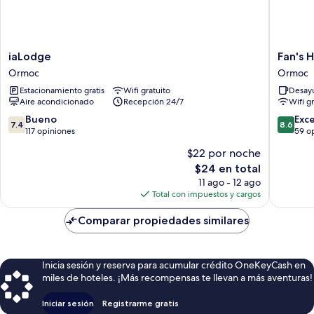
iaLodge
Fan's
iaLodge
Fan's 
Ormoc
Hotel
Ormoc
Ormoc
Ormoc
Estacionamiento gratis
Wifi gratuito
Desayu
Ormoc
Aire acondicionado
Recepción 24/7
Wifi g
7.4
8.6
Bueno
Exc
7.4
8.6
de
de
117 opiniones
59 o
10,
10,
$22 por noche
Bueno,
Excelent
El
$24 en total
117
59
precio
opiniones
opinion
11 ago - 12 ago
actual
Total con impuestos y cargos
es
de
Comparar propiedades similares
$24
Inicia sesión y reserva para acumular crédito OneKeyCash en
miles de hoteles. ¡Más recompensas te llevan a más aventuras!
Iniciar sesión
Registrarme gratis