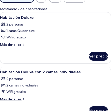
disponibles
para
Mostrando 7 de 7 habitaciones
las
Abrir
Una habitación de hotel con cama, una 
4
Habitación Deluxe
habitaciones
todas
2 personas
las
1 cama Queen size
fotos
de
Wifi gratuito
Habitación
Más
Más detalles
Deluxe
detalles
sobre
Ver precio
Habitación
Deluxe
Abrir
Habitación de hotel con dos camas indi
4
Habitación Deluxe con 2 camas individuales
todas
2 personas
las
2 camas individuales
fotos
de
Wifi gratuito
Habitación
Más
Más detalles
Deluxe
detalles
sobre
con
Ver precio