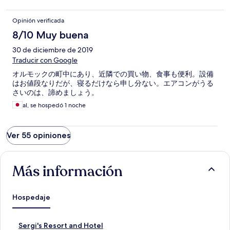
down to reception and girl came up to spray air freshener, but
that did nothing to rid the odor....the wifi was very poor...this is
Opinión verificada
the second time I made reservation at this hotel, first time was
when I was there in May 2018, and when I arrived to check-in
8/10 Muy buena
late afternoon, the room was never cleaned...when I came off
30 de diciembre de 2019
the elevator, the entire hallway was so dark from all the lights
being burned out...I was mad and left there to go to different
Traducir con Google
hotel...I will never again book a room at this hotel in the future
オルモックの町中にあり、近隣での買い物、食事も便利。設備
because of the very poor customer service and conditions of
はお値段なりだが、寝るだけなら申し分ない。エアコンがうる
this hotel😱😡😡😡
さいのは、諦めましょう。
al, se hospedó 1 noche
Ver 55 opiniones
Más información
Hospedaje
E
Sergi's Resort and Hotel