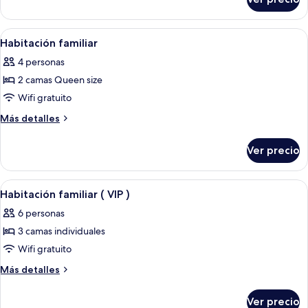
Habitación
2
Deluxe
camas
con
Abrir
Habitación de hotel con dos camas indi
4
individuales
2
Habitación familiar
todas
camas
4 personas
individuales
las
2 camas Queen size
fotos
de
Wifi gratuito
Habitación
Más
Más detalles
familiar
detalles
sobre
Ver precio
Habitación
familiar
Abrir
Habitación de hotel con dos camas, un 
5
Habitación familiar ( VIP )
todas
6 personas
las
3 camas individuales
fotos
de
Wifi gratuito
Habitación
Más
Más detalles
familiar
detalles
sobre
(
Ver precio
Habitación