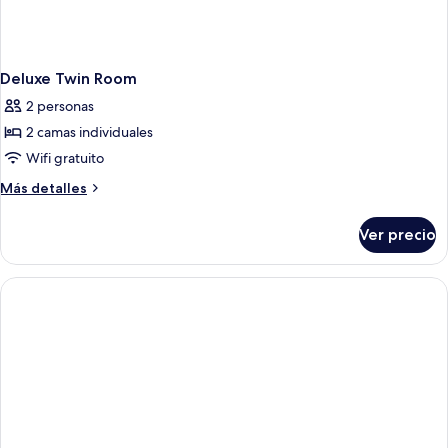
Deluxe Twin Room
2 personas
2 camas individuales
Wifi gratuito
Más
Más detalles
detalles
sobre
Ver precio
Deluxe
Twin
Room