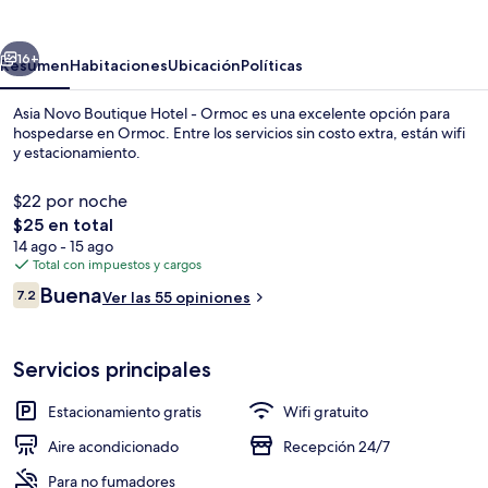
Boutique
Hotel
erior
Siguiente
-
16+
Resumen
Habitaciones
Ubicación
Políticas
Ormoc
Asia Novo Boutique Hotel - Ormoc es una excelente opción para
hospedarse en Ormoc. Entre los servicios sin costo extra, están wifi
y estacionamiento.
$22 por noche
El
$25 en total
precio
14 ago - 15 ago
total
Total con impuestos y cargos
es
Opiniones
Buena
Escritorio y wifi gratis
7.2
Ver las 55 opiniones
de
7.2 de 10,
$25
Servicios principales
Estacionamiento gratis
Wifi gratuito
Aire acondicionado
Recepción 24/7
Para no fumadores