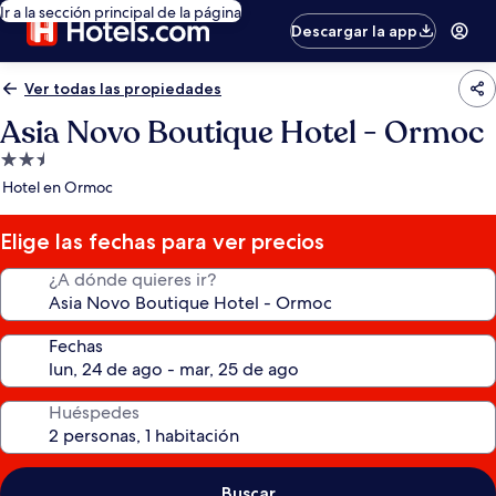
Ir a la sección principal de la página
Descargar la app
Ver todas las propiedades
Asia Novo Boutique Hotel - Ormoc
Propiedad
de
Hotel en Ormoc
2.5
estrellas
Elige las fechas para ver precios
¿A dónde quieres ir?
Fechas
Huéspedes
Buscar