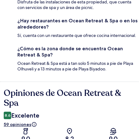
Disfruta de las instalaciones de esta propiedad, que cuenta
con servicios de spa y un área de picnic.
¿Hay restaurantes en Ocean Retreat & Spa o en los
alrededores?
Sí, cuenta con un restaurante que ofrece cocina internacional.
¿Cómo es la zona donde se encuentra Ocean
Retreat & Spa?
Ocean Retreat & Spa está a tan solo 5 minutos a pie de Playa
Olhuveli y a 13 minutos a pie de Playa Biyadoo.
Opiniones de Ocean Retreat &
Opiniones
Spa
Excelente
8.6
59 opiniones
9.0
8.2
9.0