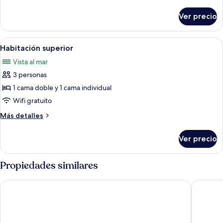
detalles
sobre
Ver precio
Habitación
Deluxe
Abrir
Habitación de hotel con cama, televisor,
5
Habitación superior
todas
Vista al mar
las
3 personas
fotos
de
1 cama doble y 1 cama individual
Habitación
Wifi gratuito
superior
Más
Más detalles
detalles
sobre
Ver precio
Habitación
superior
Propiedades similares
Kaani Village & Spa
Kaani Pa