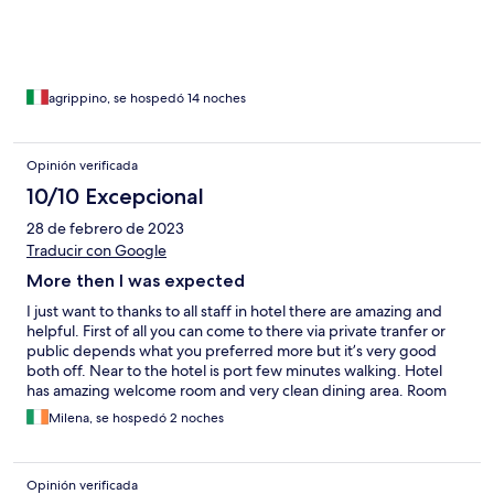
agrippino, se hospedó 14 noches
Opinión verificada
10/10 Excepcional
28 de febrero de 2023
Traducir con Google
More then I was expected
I just want to thanks to all staff in hotel there are amazing and
helpful. First of all you can come to there via private tranfer or
public depends what you preferred more but it’s very good
both off. Near to the hotel is port few minutes walking. Hotel
has amazing welcome room and very clean dining area. Room
are very clean with all cofeee tea water just no soap and gel(that
Milena, se hospedó 2 noches
you need to take from home) . Beach is the best that I see there
in few island oround. You have sun beds and umbrellas for free
and it’s only for tourist . Area oround is that you have one small
Opinión verificada
cafe to buy drinks and in the island you will find also a lot to eat .