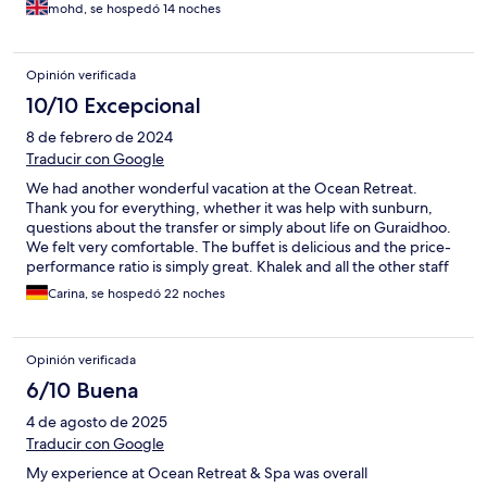
mohd, se hospedó 14 noches
Opinión verificada
10/10 Excepcional
8 de febrero de 2024
Traducir con Google
We had another wonderful vacation at the Ocean Retreat.
Thank you for everything, whether it was help with sunburn,
questions about the transfer or simply about life on Guraidhoo.
We felt very comfortable. The buffet is delicious and the price-
performance ratio is simply great. Khalek and all the other staff
make your stay a real feel-good vacation.
Carina, se hospedó 22 noches
Opinión verificada
6/10 Buena
4 de agosto de 2025
Traducir con Google
My experience at Ocean Retreat & Spa was overall