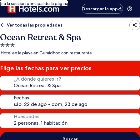
Ir a la sección principal de la página
Descargar la app
Ver todas las propiedades
Ocean Retreat & Spa
Propiedad
de
Hotel en la playa en Guraidhoo con restaurante
3.0
estrellas
Elige las fechas para ver precios
¿A dónde quieres ir?
Fechas
Huéspedes
Buscar