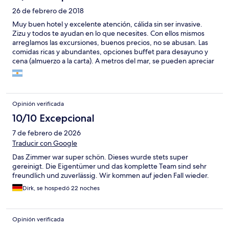
26 de febrero de 2018
Muy buen hotel y excelente atención, cálida sin ser invasive.
Zizu y todos te ayudan en lo que necesites. Con ellos mismos
arreglamos las excursiones, buenos precios, no se abusan. Las
comidas ricas y abundantes, opciones buffet para desayuno y
cena (almuerzo a la carta). A metros del mar, se pueden apreciar
las vistas desde la habitación y mejores aun desde la terraza.
Excelente relación precio calidad.
Opinión verificada
10/10 Excepcional
7 de febrero de 2026
Traducir con Google
Das Zimmer war super schön. Dieses wurde stets super
gereinigt. Die Eigentümer und das komplette Team sind sehr
freundlich und zuverlässig. Wir kommen auf jeden Fall wieder.
Dirk, se hospedó 22 noches
Opinión verificada