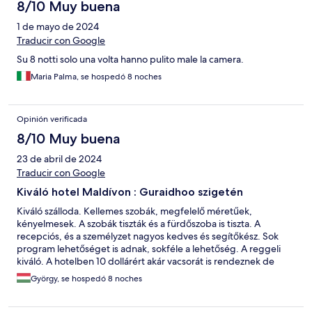
8/10 Muy buena
1 de mayo de 2024
Traducir con Google
Su 8 notti solo una volta hanno pulito male la camera.
Maria Palma, se hospedó 8 noches
Opinión verificada
8/10 Muy buena
23 de abril de 2024
Traducir con Google
Kiváló hotel Maldívon : Guraidhoo szigetén
Kiváló szálloda. Kellemes szobák, megfelelő méretűek,
kényelmesek. A szobák tiszták és a fürdőszoba is tiszta. A
recepciós, és a személyzet nagyos kedves és segítőkész. Sok
program lehetőséget is adnak, sokféle a lehetőség. A reggeli
kiváló. A hotelben 10 dollárért akár vacsorát is rendeznek de
előre kell szólni. A hotel személyzete fogad a kikötőben és
György, se hospedó 8 noches
jönnek kis kocsival a bőröndökért, természetesen előre
egyeztetés előtt.