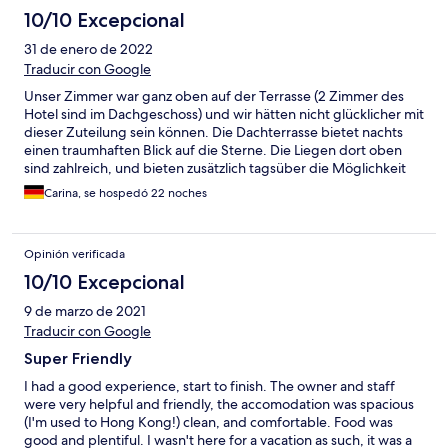
All in I just want to give 10 even I am sure that they will upgrade
10/10 Excepcional
something after my stay. Thanks a lot for beautiful stay.
31 de enero de 2022
Traducir con Google
Unser Zimmer war ganz oben auf der Terrasse (2 Zimmer des
Hotel sind im Dachgeschoss) und wir hätten nicht glücklicher mit
dieser Zuteilung sein können. Die Dachterrasse bietet nachts
einen traumhaften Blick auf die Sterne. Die Liegen dort oben
sind zahlreich, und bieten zusätzlich tagsüber die Möglichkeit
zum Sonne tanken, falls man Mal nicht zum Strand gehen kann.
Carina, se hospedó 22 noches
Der Bikini Beach hat tolle Hängesessel im Schatten, aber auch
bei Bedarf Liegen. Die Hängematte von Guraidhoo (mit dem
Schild Guraidhoo) sollte dringend restauriert werden, da mag
Opinión verificada
man sich nicht so gern reinlegen. Leute nehmt euren Müll mit
am Strand, ich habe so oft erlebt, dass Touristen ihren Müll
10/10 Excepcional
stehen lassen. Das geht gar nicht, seid ein Vorbild, dann sieht
9 de marzo de 2021
der Bikini Beach umso schöner aus. Wir empfehlen einen
täglichen Spaziergang über die Insel. Soviel gibt's zu
Traducir con Google
entdecken, an kleinen Alltagsszenen aber auch Dingen die wir
Super Friendly
ins unserer europäischen Bubbel nicht sehen. Für die
persönlichen Bedürfnisse findet man einige Läden auf der Insel,
I had a good experience, start to finish. The owner and staff
wo man Snacks, Getränke etc. kaufen kann. Tolles Essen (das
were very helpful and friendly, the accomodation was spacious
Buffet am Abend, der Hammer), großartiges Team in der
(I'm used to Hong Kong!) clean, and comfortable. Food was
Küche. Wir kommen wieder!
good and plentiful. I wasn't here for a vacation as such, it was a