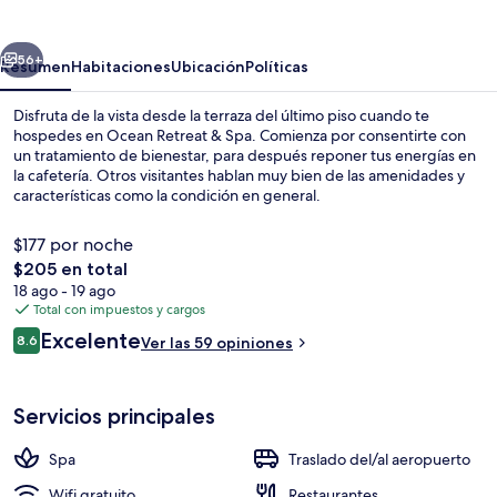
&
Spa
erior
Siguiente
56+
Resumen
Habitaciones
Ubicación
Políticas
Disfruta de la vista desde la terraza del último piso cuando te
hospedes en Ocean Retreat & Spa. Comienza por consentirte con
un tratamiento de bienestar, para después reponer tus energías en
la cafetería. Otros visitantes hablan muy bien de las amenidades y
características como la condición en general.
$177 por noche
El
$205 en total
precio
18 ago - 19 ago
Playa privada en los alrededores
total
Total con impuestos y cargos
es
Opiniones
Excelente
8.6
Ver las 59 opiniones
de
8.6 de 10,
$205
Servicios principales
Spa
Traslado del/al aeropuerto
Wifi gratuito
Restaurantes