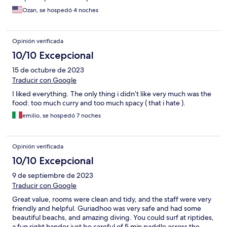
charged us $20 extra per head. Moreover, despite this, he
Ozan, se hospedó 4 noches
always ignored our questions and requests until the last day.
Almost everything we dreamed of was ruined because of him.
The hotel's biggest problem is Zizu. Apart from this, the kitchen
Opinión verificada
staff was friendly and attentive. Room attendant Khalek was a
respectful person who did his job extremely well. The reception
10/10 Excepcional
was also polite and respectful. The meals were sufficient and
15 de octubre de 2023
satisfying. The rooms, facilities and location were very
satisfactory. Guraidhoo is a small and quiet island. Don't go with
Traducir con Google
high expectations. It can be preferred for tranquility and plenty
I liked everything. The only thing i didn’t like very much was the
of siesta. But because of Zizu, I would never consider going
food: too much curry and too much spacy ( that i hate ).
there again. Thank you to other employees for their interest and
concern.
emilio, se hospedó 7 noches
Opinión verificada
10/10 Excepcional
9 de septiembre de 2023
Traducir con Google
Great value, rooms were clean and tidy, and the staff were very
friendly and helpful. Guriadhoo was very safe and had some
beautiful beachs, and amazing diving. You could surf at riptides,
a fun right hander just be careful of 5 min paddle across the