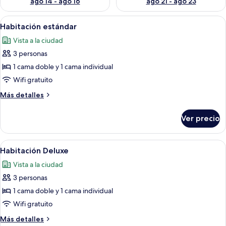
ago 14 - ago 16
ago 21 - ago 23
Abrir
Una habitación de hotel con cama, cab
9
Habitación estándar
todas
Vista a la ciudad
las
3 personas
fotos
de
1 cama doble y 1 cama individual
Habitación
Wifi gratuito
estándar
Más
Más detalles
detalles
sobre
Ver precio
Habitación
estándar
Abrir
Habitación de hotel con una cama grande
7
Habitación Deluxe
todas
Vista a la ciudad
las
3 personas
fotos
de
1 cama doble y 1 cama individual
Habitación
Wifi gratuito
Deluxe
Más
Más detalles