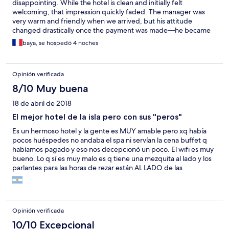
disappointing. While the hotel is clean and initially felt
welcoming, that impression quickly faded. The manager was
very warm and friendly when we arrived, but his attitude
changed drastically once the payment was made—he became
cold, distant, and uninterested. It was clear that he was more
baya, se hospedó 4 noches
focused on profit than on guest satisfaction. As for the island of
Guraidhoo, it’s quiet but there’s very little to do. It might be
suitable for a short stopover, but I wouldn’t recommend staying
Opinión verificada
here for your entire vacation unless you’re looking for a very
slow-paced, uneventful stay. Other islands like Maafushi offer a
8/10 Muy buena
far richer and more engaging experience.
18 de abril de 2018
El mejor hotel de la isla pero con sus "peros"
Es un hermoso hotel y la gente es MUY amable pero xq había
pocos huéspedes no andaba el spa ni servían la cena buffet q
habíamos pagado y eso nos decepcionó un poco. El wifi es muy
bueno. Lo q sí es muy malo es q tiene una mezquita al lado y los
parlantes para las horas de rezar están AL LADO de las
habitaciones y eso te despierta a las 4.30/5am. Un poco lejos de
la bikini beach. Así y todo es el mejor hotel de la isla.
Opinión verificada
10/10 Excepcional