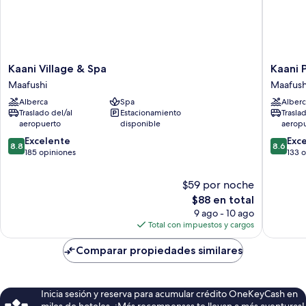
Kaani
Kaani
Kaani Village & Spa
Kaani 
Village
Palm
Maafushi
Maafush
&
Beach
Alberca
Spa
Alberc
Spa
Maafush
Traslado del/al
Estacionamiento
Trasla
Maafushi
aeropuerto
disponible
aerop
8.8
8.6
Excelente
Exc
8.8
8.6
de
de
185 opiniones
133 
10,
10,
Excelente,
Excelent
$59 por noche
185
133
El
$88 en total
opiniones
opinion
precio
9 ago - 10 ago
actual
Total con impuestos y cargos
es
de
Comparar propiedades similares
$88
Inicia sesión y reserva para acumular crédito OneKeyCash en
miles de hoteles. ¡Más recompensas te llevan a más aventuras!