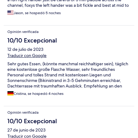
channel, foxys the left hander was a bit fickle and best at mid to
high tide, Much better value than staying at the expensive
Jason, se hospedó 5 noches
resorts or kandoma holiday inn
Opinión verificada
10/10 Excepcional
12 de julio de 2023
Traducir con Google
Sehr gutes Essen, (könnte manchmal reichhaltiger sein), täglich
eine kostenlose große Flasche Wasser, sehr freundliches
Personal und tolles Strand mit kostenlosen Liegen und
Sonnenschirme (Bikinistrand in 3-5 Gehminuten erreichbar,
Dachterrasse mit traumhaften Ausblick. Empfehlung an den
Besitzer: Duschvorhänge erneuern und für einen schönen
Cristina, se hospedó 4 noches
Raumduft im Treppenhaus sorgen. Sonst alles top! Vielen Dank!
Opinión verificada
10/10 Excepcional
27 de junio de 2023
Traducir con Google