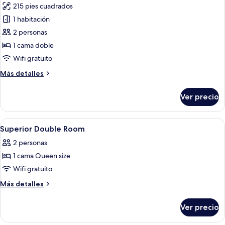
(Parking
215 pies cuadrados
fotos
Not
de
1 habitación
Available)
Habitación
2 personas
doble
1 cama doble
estándar
Wifi gratuito
(Parking
Más
Más detalles
Not
detalles
Available)
sobre
Ver precio
Habitación
doble
estándar
Abrir
Ropa de cama de alta calidad y caja de
8
(Parking
Superior Double Room
todas
Not
2 personas
Available)
las
1 cama Queen size
fotos
de
Wifi gratuito
Superior
Más
Más detalles
Double
detalles
sobre
Room
Ver precio
Superior
Double