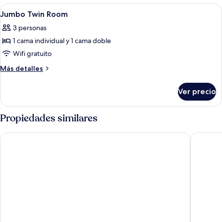
Room
Abrir
Ropa de cama de alta calidad y caja de
9
Jumbo Twin Room
todas
3 personas
las
1 cama individual y 1 cama doble
fotos
de
Wifi gratuito
Jumbo
Más
Más detalles
Twin
detalles
sobre
Room
Ver precio
Jumbo
Twin
Room
Propiedades similares
Shilla Stay Samsung COEX Center
HOTEL i