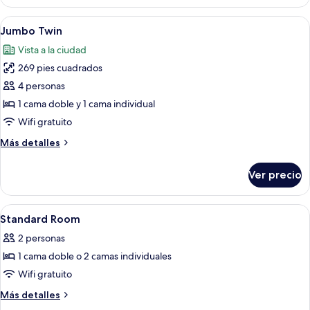
doble
superior
Abrir
Una habitación de hotel con dos camas,
8
Jumbo Twin
todas
Vista a la ciudad
las
269 pies cuadrados
fotos
de
4 personas
Jumbo
1 cama doble y 1 cama individual
Twin
Wifi gratuito
Más
Más detalles
detalles
sobre
Ver precio
Jumbo
Twin
Abrir
Ropa de cama de alta calidad y caja de
3
Standard Room
todas
2 personas
las
1 cama doble o 2 camas individuales
fotos
de
Wifi gratuito
Standard
Más
Más detalles
Room
detalles