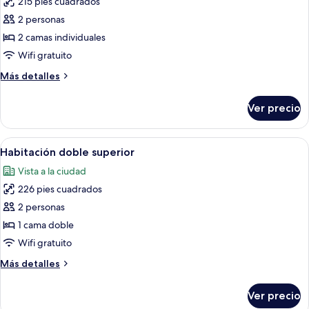
215 pies cuadrados
fotos
de
2 personas
Habitación
2 camas individuales
estándar
Wifi gratuito
con
Más
Más detalles
2
detalles
camas
sobre
Ver precio
Habitación
individuales
estándar
con
Abrir
Habitación de hotel con una cama grande
8
2
Habitación doble superior
todas
camas
Vista a la ciudad
individuales
las
226 pies cuadrados
fotos
de
2 personas
Habitación
1 cama doble
doble
Wifi gratuito
superior
Más
Más detalles
detalles
sobre
Ver precio
Habitación