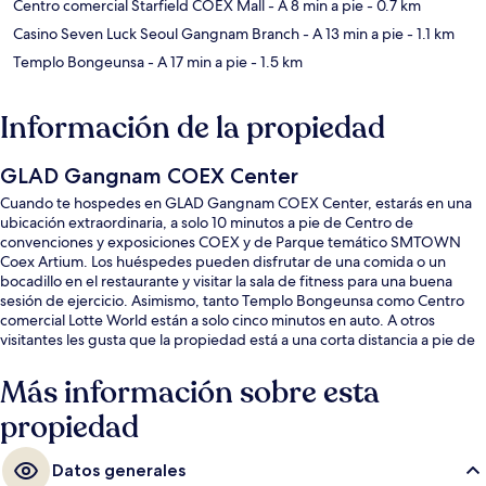
Centro comercial Starfield COEX Mall
- A 8 min a pie
- 0.7 km
Casino Seven Luck Seoul Gangnam Branch
- A 13 min a pie
- 1.1 km
Templo Bongeunsa
- A 17 min a pie
- 1.5 km
Información de la propiedad
GLAD Gangnam COEX Center
Cuando te hospedes en GLAD Gangnam COEX Center, estarás en una
ubicación extraordinaria, a solo 10 minutos a pie de Centro de
convenciones y exposiciones COEX y de Parque temático SMTOWN
Coex Artium. Los huéspedes pueden disfrutar de una comida o un
bocadillo en el restaurante y visitar la sala de fitness para una buena
sesión de ejercicio. Asimismo, tanto Templo Bongeunsa como Centro
comercial Lotte World están a solo cinco minutos en auto. A otros
visitantes les gusta que la propiedad está a una corta distancia a pie de
opciones de transporte público: Estación de metro de Samseong está a
unos pasos y Estación de metro de Sports Complex está a 10 minutos.
Más información sobre esta
propiedad
Datos generales