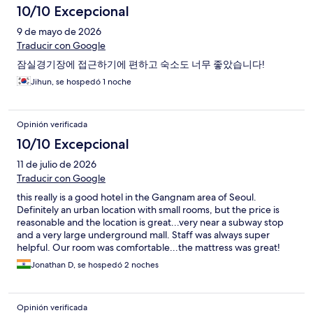
10/10 Excepcional
9 de mayo de 2026
Traducir con Google
잠실경기장에 접근하기에 편하고 숙소도 너무 좋았습니다!
Jihun, se hospedó 1 noche
Opinión verificada
10/10 Excepcional
11 de julio de 2026
Traducir con Google
this really is a good hotel in the Gangnam area of Seoul.
Definitely an urban location with small rooms, but the price is
reasonable and the location is great...very near a subway stop
and a very large underground mall. Staff was always super
helpful. Our room was comfortable...the mattress was great!
The shower was great. There was little space for luggage or to
Jonathan D, se hospedó 2 noches
spread things out. Otherwise, this was a great place.
Opinión verificada