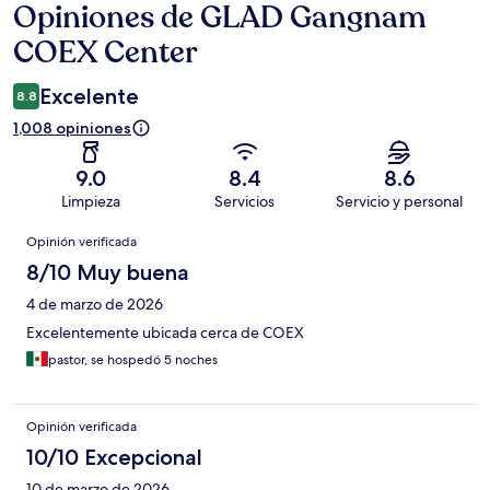
Opiniones de GLAD Gangnam
Opiniones
COEX Center
Excelente
8.8
1,008 opiniones
9.0
8.4
8.6
Limpieza
Servicios
Servicio y personal
Opiniones
Opinión verificada
8/10 Muy buena
4 de marzo de 2026
Excelentemente ubicada cerca de COEX
pastor, se hospedó 5 noches
Opinión verificada
10/10 Excepcional
10 de marzo de 2026