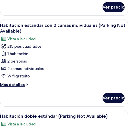
sobre
Ver precio
Standard
Room
Abrir
Habitación de hotel con dos camas, un
9
Habitación estándar con 2 camas individuales (Parking Not
todas
Available)
las
Vista a la ciudad
fotos
215 pies cuadrados
de
1 habitación
Habitación
estándar
2 personas
con
2 camas individuales
2
Wifi gratuito
camas
Más
Más detalles
individuales
detalles
(Parking
sobre
Ver precio
Habitación
Not
estándar
Available)
con
Abrir
Habitación de hotel moderna con una ca
8
2
Habitación doble estándar (Parking Not Available)
todas
camas
Vista a la ciudad
individuales
las