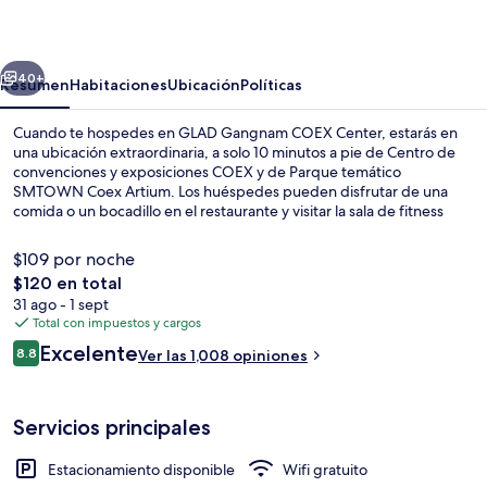
COEX
Center
erior
Siguiente
40+
Resumen
Habitaciones
Ubicación
Políticas
Cuando te hospedes en GLAD Gangnam COEX Center, estarás en
una ubicación extraordinaria, a solo 10 minutos a pie de Centro de
convenciones y exposiciones COEX y de Parque temático
SMTOWN Coex Artium. Los huéspedes pueden disfrutar de una
comida o un bocadillo en el restaurante y visitar la sala de fitness
para una buena sesión de ejercicio. Asimismo, tanto Templo
Bongeunsa como Centro comercial Lotte World están a solo cinco
$109 por noche
minutos en auto. A otros visitantes les gusta que la propiedad está a
El
$120 en total
una corta distancia a pie de opciones de transporte público:
precio
31 ago - 1 sept
Estación de metro de Samseong está a unos pasos y Estación de
Vista frontal de la propiedad
total
Total con impuestos y cargos
metro de Sports Complex está a 10 minutos.
es
Opiniones
Excelente
8.8
Ver las 1,008 opiniones
de
8.8 de 10,
$120
Servicios principales
Estacionamiento disponible
Wifi gratuito