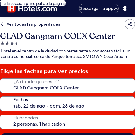
Ir a la sección principal de la página
Descargar la app
Ver todas las propiedades
GLAD Gangnam COEX Center
Propiedad
de
Hotel en el centro de la ciudad con restaurante y con acceso fácil a un
3.5
centro comercial, cerca de Parque temático SMTOWN Coex Artium
estrellas
Elige las fechas para ver precios
¿A dónde quieres ir?
Fechas
Huéspedes