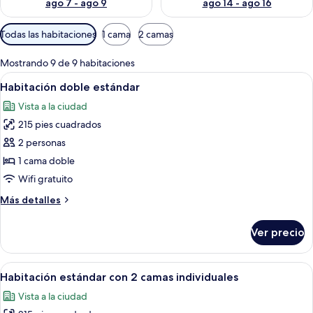
ago 7 - ago 9
ago 14 - ago 16
Filtros
Todas las habitaciones
1 cama
2 camas
disponibles
para
Mostrando 9 de 9 habitaciones
las
Abrir
Habitación de hotel moderna con una ca
8
Habitación doble estándar
habitaciones
todas
Vista a la ciudad
las
215 pies cuadrados
fotos
de
2 personas
Habitación
1 cama doble
doble
Wifi gratuito
estándar
Más
Más detalles
detalles
sobre
Ver precio
Habitación
doble
estándar
Abrir
Habitación de hotel con dos camas, un
9
Habitación estándar con 2 camas individuales
todas
Vista a la ciudad
las