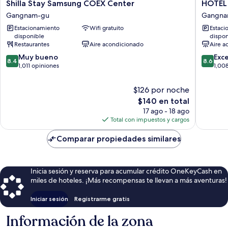
Shilla
HOTEL
Shilla Stay Samsung COEX Center
HOTEL
Stay
in
Gangnam-gu
Gangna
Samsung
9
Estacionamiento
Wifi gratuito
Estaci
COEX
Gangn
disponible
dispon
Center
Gangna
Restaurantes
Aire acondicionado
Aire a
Gangnam-
gu
8.4
8.6
gu
Muy bueno
Exc
8.4
8.6
de
de
1,011 opiniones
1,00
10,
10,
Muy
Excelent
$126 por noche
bueno,
1,008
El
$140 en total
1,011
opinion
precio
17 ago - 18 ago
opiniones
actual
Total con impuestos y cargos
es
de
Comparar propiedades similares
$140
Inicia sesión y reserva para acumular crédito OneKeyCash en
miles de hoteles. ¡Más recompensas te llevan a más aventuras!
Iniciar sesión
Registrarme gratis
Información de la zona