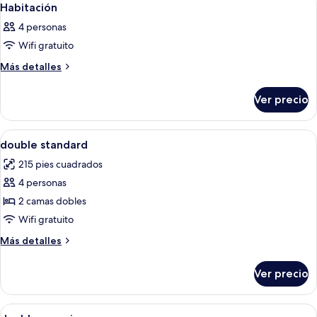
4
Habitación
todas
4 personas
las
Wifi gratuito
fotos
de
Más
Más detalles
detalles
Habitación
sobre
Ver precio
Habitación
Abrir
Minibar, caja de seguridad en la habit
3
double standard
todas
215 pies cuadrados
las
4 personas
fotos
de
2 camas dobles
double
Wifi gratuito
standard
Más
Más detalles
detalles
sobre
Ver precio
double
standard
Abrir
Minibar, caja de seguridad en la habit
3