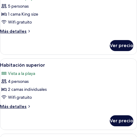
las
5 personas
fotos
de
1 cama King size
Suite,
Wifi gratuito
frente
Más
Más detalles
al
detalles
mar
sobre
Ver precio
Suite,
frente
al
Abrir
Habitación de hotel con dos camas, zon
5
mar
Habitación superior
todas
Vista a la playa
las
4 personas
fotos
de
2 camas individuales
Habitación
Wifi gratuito
superior
Más
Más detalles
detalles
sobre
Ver precio
Habitación
superior
Abrir
Minibar, caja de seguridad en la habit