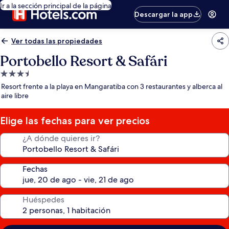
Ir a la sección principal de la página
Descargar la app
Ver todas las propiedades
Portobello Resort & Safári
Propiedad
de
Resort frente a la playa en Mangaratiba con 3 restaurantes y alberca al
3.5
aire libre
estrellas
Elige las fechas para ver precios
¿A dónde quieres ir?
Fechas
Huéspedes