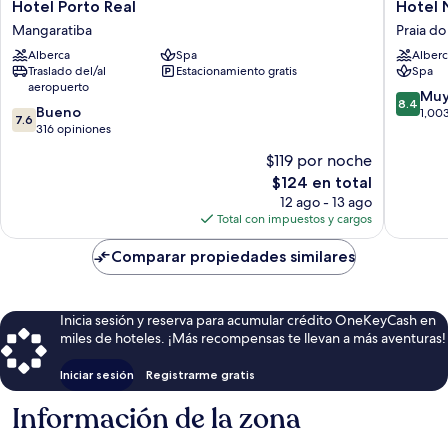
Hotel
Hotel
Hotel Porto Real
Hotel 
Porto
Naciona
Mangaratiba
Praia do
Real
Inn
Alberca
Spa
Alberc
Mangaratiba
Angra
Traslado del/al
Estacionamiento gratis
Spa
dos
aeropuerto
Reis
8.4
Muy
8.4
7.6
Bueno
Praia
de
1,00
7.6
de
316 opiniones
do
10,
10,
Jardim
Muy
$119 por noche
Bueno,
bueno,
El
$124 en total
316
1,003
precio
opiniones
12 ago - 13 ago
opinion
actual
Total con impuestos y cargos
es
de
Comparar propiedades similares
$124
Inicia sesión y reserva para acumular crédito OneKeyCash en
miles de hoteles. ¡Más recompensas te llevan a más aventuras!
Iniciar sesión
Registrarme gratis
Información de la zona