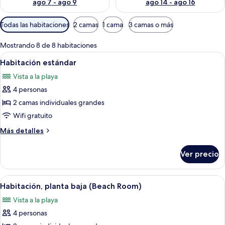
ago 7 - ago 9
ago 14 - ago 16
Filtros
Todas las habitaciones
2 camas
1 cama
3 camas o más
disponibles
para
Mostrando 8 de 8 habitaciones
las
Abrir
Habitación de hotel con dos camas, ca
5
Habitación estándar
habitaciones
todas
Vista a la playa
las
4 personas
fotos
de
2 camas individuales grandes
Habitación
Wifi gratuito
estándar
Más
Más detalles
detalles
sobre
Ver precio
Habitación
estándar
Abrir
Una habitación de hotel con una cama,
5
Habitación, planta baja (Beach Room)
todas
Vista a la playa
las
4 personas
fotos