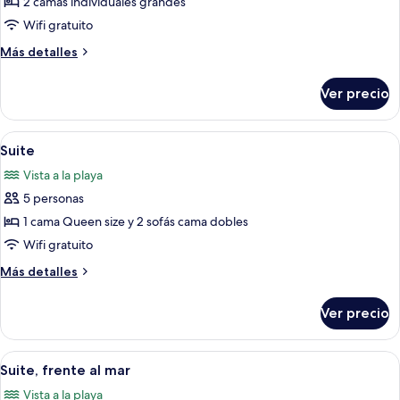
de
2 camas individuales grandes
Habitación,
Wifi gratuito
planta
Más
Más detalles
baja
detalles
(Beach
sobre
Ver precio
Habitación,
Room)
planta
baja
Abrir
Habitación de hotel con cama, escritorio
5
(Beach
Suite
todas
Room)
Vista a la playa
las
5 personas
fotos
de
1 cama Queen size y 2 sofás cama dobles
Suite
Wifi gratuito
Más
Más detalles
detalles
sobre
Ver precio
Suite
Abrir
Un dormitorio amplio con una cama g
5
Suite, frente al mar
todas
Vista a la playa