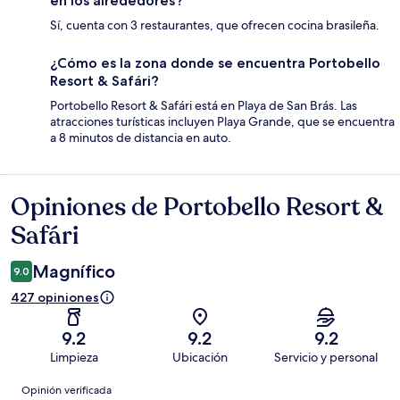
en los alrededores?
Sí, cuenta con 3 restaurantes, que ofrecen cocina brasileña.
¿Cómo es la zona donde se encuentra Portobello
Resort & Safári?
Portobello Resort & Safári está en Playa de San Brás. Las
atracciones turísticas incluyen Playa Grande, que se encuentra
a 8 minutos de distancia en auto.
Opiniones de Portobello Resort &
Opiniones
Safári
Magnífico
9.0
427 opiniones
9.2
9.2
9.2
Limpieza
Ubicación
Servicio y personal
Opiniones
Opinión verificada