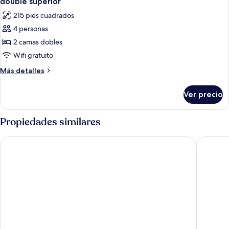
double superior
todas
215 pies cuadrados
las
4 personas
fotos
de
2 camas dobles
double
Wifi gratuito
superior
Más
Más detalles
detalles
sobre
Ver precio
double
superior
Propiedades similares
Hotel Porto Real
Hotel Na