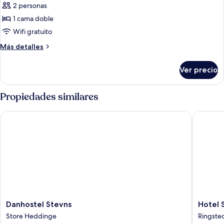
2 personas
fotos
de
1 cama doble
Departamento
Wifi gratuito
de
Más
Más detalles
lujo
detalles
sobre
Ver precio
Departamento
de
lujo
Propiedades similares
Danhostel Stevns
Hotel Sø
Danhostel
Hotel
Danhostel Stevns
Hotel 
Stevns
Sørup
Store Heddinge
Ringste
Store
Herrega