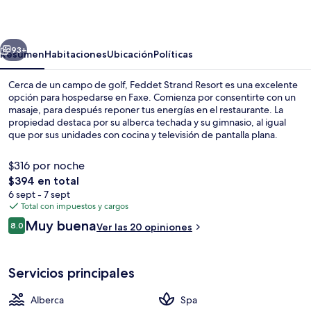
Resort
erior
Siguiente
93+
Resumen
Habitaciones
Ubicación
Políticas
Cerca de un campo de golf, Feddet Strand Resort es una excelente
opción para hospedarse en Faxe. Comienza por consentirte con un
masaje, para después reponer tus energías en el restaurante. La
propiedad destaca por su alberca techada y su gimnasio, al igual
que por sus unidades con cocina y televisión de pantalla plana.
$316 por noche
El
$394 en total
precio
6 sept - 7 sept
Playa en los alrededores y pesca
total
Total con impuestos y cargos
es
Opiniones
Muy buena
8.0
Ver las 20 opiniones
de
8.0 de 10,
$394
Servicios principales
Alberca
Spa