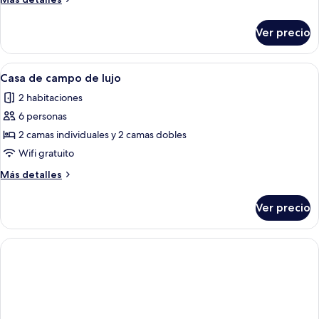
campo
detalles
de
sobre
Ver precio
Casa
lujo
de
campo
Abrir
Una casa con techo de paja, un amplio 
7
de
Casa de campo de lujo
todas
lujo
2 habitaciones
las
6 personas
fotos
de
2 camas individuales y 2 camas dobles
Casa
Wifi gratuito
de
Más
Más detalles
campo
detalles
de
sobre
Ver precio
Casa
lujo
de
campo
de
lujo