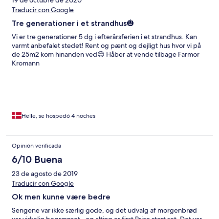
Traducir con Google
Tre generationer i et strandhus🎃
Vi er tre generationer 5 dg i efterårsferien i et strandhus. Kan
varmt anbefalet stedet! Rent og pænt og dejligt hus hvor vi på
de 25m2 kom hinanden ved😊 Håber at vende tilbage Farmor
Kromann
Helle, se hospedó 4 noches
Opinión verificada
6/10 Buena
23 de agosto de 2019
Traducir con Google
Ok men kunne være bedre
Sengene var ikke særlig gode, og det udvalg af morgenbrød
var virkelig begrænset.. og alting er first Price stort set. Det var