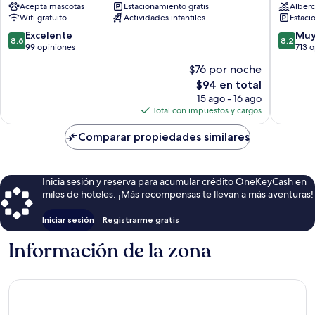
Acepta mascotas
Estacionamiento gratis
Alberc
Heddinge
Ringste
Wifi gratuito
Actividades infantiles
Estaci
8.6
8.2
Excelente
Muy
8.6
8.2
de
de
99 opiniones
713 
10,
10,
$76 por noche
Excelente,
Muy
El
$94 en total
99
bueno,
precio
opiniones
713
15 ago - 16 ago
actual
opinion
Total con impuestos y cargos
es
de
Comparar propiedades similares
$94
Inicia sesión y reserva para acumular crédito OneKeyCash en
miles de hoteles. ¡Más recompensas te llevan a más aventuras!
Iniciar sesión
Registrarme gratis
Información de la zona