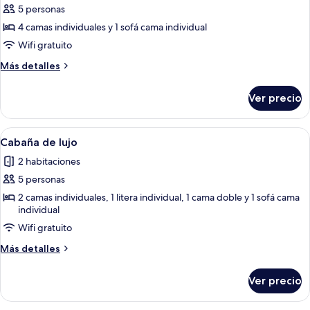
5 personas
fotos
de
4 camas individuales y 1 sofá cama individual
Cabaña
Wifi gratuito
de
Más
Más detalles
lujo
detalles
sobre
Ver precio
Cabaña
de
lujo
Abrir
Un dormitorio con una cama, una vent
6
Cabaña de lujo
todas
2 habitaciones
las
5 personas
fotos
de
2 camas individuales, 1 litera individual, 1 cama doble y 1 sofá cama
individual
Cabaña
Wifi gratuito
de
lujo
Más
Más detalles
detalles
sobre
Ver precio
Cabaña
de
lujo