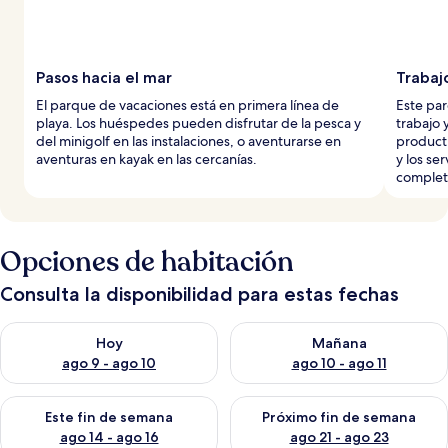
Pasos hacia el mar
Trabajo
El parque de vacaciones está en primera línea de
Este par
playa. Los huéspedes pueden disfrutar de la pesca y
trabajo 
del minigolf en las instalaciones, o aventurarse en
producti
aventuras en kayak en las cercanías.
y los se
complet
Opciones de habitación
Consulta la disponibilidad para estas fechas
Consulta la disponibilidad para hoy ago 9 - ago 10
Consulta la disponibilidad par
Hoy
Mañana
ago 9 - ago 10
ago 10 - ago 11
Consulta la disponibilidad para este fin de semana ago 14 - ag
Consulta la disponibilidad pa
Este fin de semana
Próximo fin de semana
ago 14 - ago 16
ago 21 - ago 23