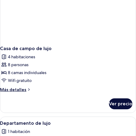
Casa de campo de lujo
4 habitaciones
8 personas
8 camas individuales
Wifi gratuito
Más
Más detalles
detalles
sobre
Ver precio
Casa
de
campo
Abrir
Un edificio con techo de paja, una bañe
6
de
Departamento de lujo
todas
lujo
1 habitación
las