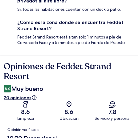
privados al aire libre?
Sí, todas las habitaciones cuentan con un deck o patio.
¿Cómo es la zona donde se encuentra Feddet
Strand Resort?
Feddet Strand Resort está a tan solo 1 minutos a pie de
Cervecería Faxe y a 5 minutos a pie de Fiordo de Praesto.
Opiniones de Feddet Strand
Opiniones
Resort
Muy bueno
8.0
20 opiniones
8.6
8.6
7.8
Limpieza
Ubicación
Servicio y personal
Opiniones
Opinión verificada