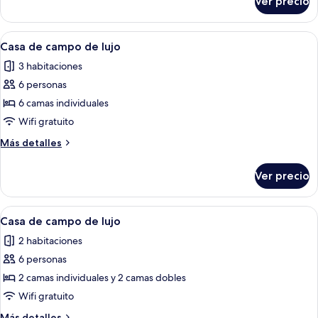
Ver precio
Casa
lujo
de
campo
Abrir
Un jacuzzi con sillones de descanso y
7
de
Casa de campo de lujo
todas
lujo
3 habitaciones
las
6 personas
fotos
de
6 camas individuales
Casa
Wifi gratuito
de
Más
Más detalles
campo
detalles
de
sobre
Ver precio
Casa
lujo
de
campo
Abrir
Un dormitorio abrigado en el ático co
7
de
Casa de campo de lujo
todas
lujo
2 habitaciones
las
6 personas
fotos
de
2 camas individuales y 2 camas dobles
Casa
Wifi gratuito
de
Más
Más detalles