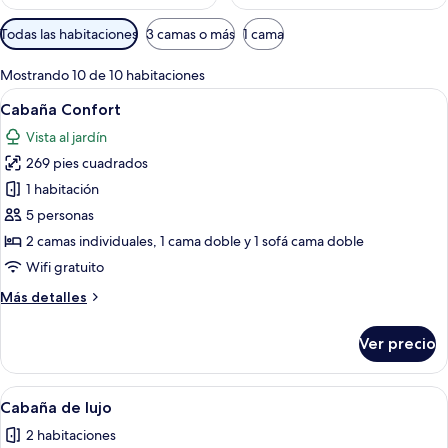
Filtros
Todas las habitaciones
3 camas o más
1 cama
disponibles
para
Mostrando 10 de 10 habitaciones
las
Abrir
Una sala moderna con un sofá gris, un
6
Cabaña Confort
habitaciones
todas
Vista al jardín
las
269 pies cuadrados
fotos
de
1 habitación
Cabaña
5 personas
Confort
2 camas individuales, 1 cama doble y 1 sofá cama doble
Wifi gratuito
Más
Más detalles
detalles
sobre
Ver precio
Cabaña
Confort
Abrir
Una cabaña de madera con jacuzzi y mo
6
Cabaña de lujo
todas
2 habitaciones
las