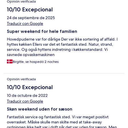
Opinión verificada
10/10 Excepcional
24 de septiembre de 2025
Traducir con Google
Super weekend for hele familien
Hovedpuderne var for dårlige Der var ikke sortering af affald. I
hyttes køkken Ellers var det et fantastisk sted. Natur, strand,
service. Og også hyttens indretning i køkkenstandard. Vi
savnede opvaskemaskinen
Birgitte, se hospedó 2 noches
Opinión verificada
10/10 Excepcional
10 de octubre de 2022
Traducir con Google
Skøn weekend uden for sæson
Fantastisk service og fantastisk sted. Vi var meget positivt
overrasket. Måske skulle man skilte med at take-away
ordningen ikke helt var i drift når det var uden for sæson. Men