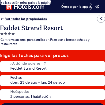
Ir a la sección principal de la página
Descargar la app
Ver todas las propiedades
Feddet Strand Resort
Propiedad
de
Centro vacacional para familias en Faxe con alberca techada y
4.0
restaurante
estrellas
Elige las fechas para ver precios
¿A dónde quieres ir?
Fechas
Huéspedes