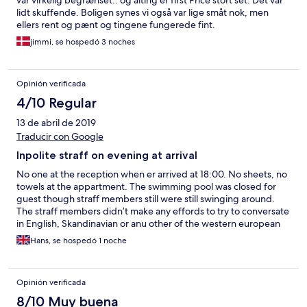
lidt skuffende. Boligen synes vi også var lige småt nok, men
ellers rent og pænt og tingene fungerede fint.
jimmi, se hospedó 3 noches
Opinión verificada
4/10 Regular
13 de abril de 2019
Traducir con Google
Inpolite straff on evening at arrival
No one at the reception when er arrived at 18:00. No sheets, no
towels at the appartment. The swimming pool was closed for
guest though straff members still were still swinging around.
The straff members didn’t make any effords to try to conversate
in English, Skandinavian or anu other of the western european
languages. The didn’t seem to care at us at all. The surroundings
Hans, se hospedó 1 noche
were great and the conditions were all tights. Om dau time the
straff was friendly and polite.
Opinión verificada
8/10 Muy buena