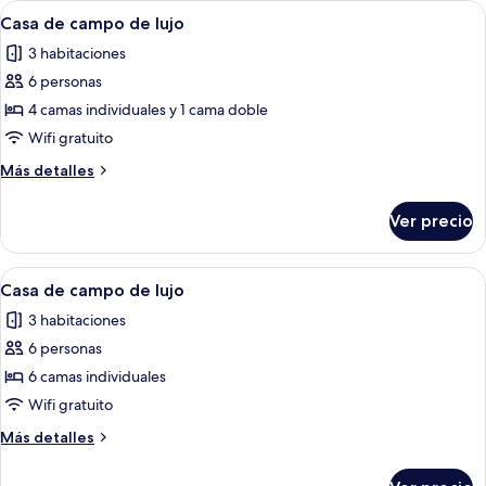
Abrir
1 habitación, wifi gratis y ropa de cam
6
Casa de campo de lujo
todas
3 habitaciones
las
6 personas
fotos
de
4 camas individuales y 1 cama doble
Casa
Wifi gratuito
de
Más
Más detalles
campo
detalles
de
sobre
Ver precio
Casa
lujo
de
campo
Abrir
Una casa moderna con techo inclinado,
7
de
Casa de campo de lujo
todas
lujo
3 habitaciones
las
6 personas
fotos
de
6 camas individuales
Casa
Wifi gratuito
de
Más
Más detalles
campo
detalles
de
sobre