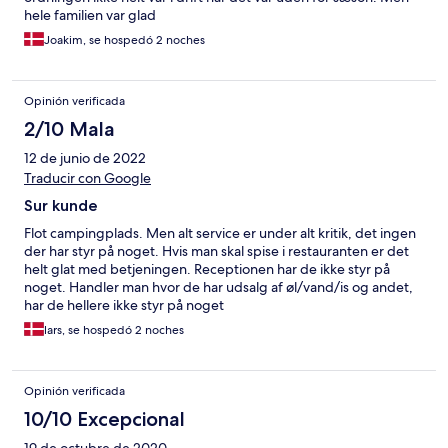
hele familien var glad
Joakim, se hospedó 2 noches
Opinión verificada
2/10 Mala
12 de junio de 2022
Traducir con Google
Sur kunde
Flot campingplads. Men alt service er under alt kritik, det ingen
der har styr på noget. Hvis man skal spise i restauranten er det
helt glat med betjeningen. Receptionen har de ikke styr på
noget. Handler man hvor de har udsalg af øl/vand/is og andet,
har de hellere ikke styr på noget
lars, se hospedó 2 noches
Opinión verificada
10/10 Excepcional
19 de octubre de 2020