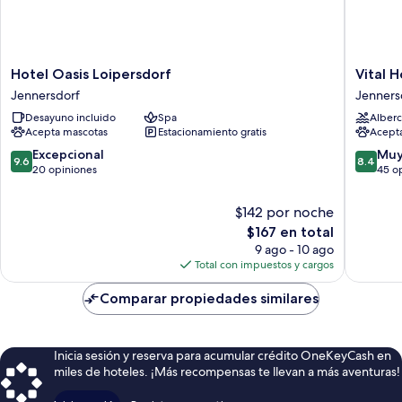
Hotel
Vital
Hotel Oasis Loipersdorf
Vital 
Oasis
Hotel
Jennersdorf
Jenners
Loipersdorf
Krainz
Desayuno incluido
Spa
Alberc
Jennersdorf
mit
Acepta mascotas
Estacionamiento gratis
Acept
Nebenh
Familien
9.6
8.4
Excepcional
Muy
9.6
8.4
Hotel
de
de
20 opiniones
45 o
Jenners
10,
10,
Excepcional,
Muy
$142 por noche
20
bueno,
El
$167 en total
opiniones
45
precio
9 ago - 10 ago
opinion
actual
Total con impuestos y cargos
es
de
Comparar propiedades similares
$167
Inicia sesión y reserva para acumular crédito OneKeyCash en
miles de hoteles. ¡Más recompensas te llevan a más aventuras!