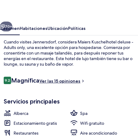
Kuschelhotel
deluxe
-
erior
Siguiente
Adults
70+
Resumen
Habitaciones
Ubicación
Políticas
only
Cuando visites Jennersdorf, considera Maiers Kuschelhotel deluxe -
Adults only, una excelente opción para hospedarse. Comienza por
consentirte con un masaje tailandés, para después reponer tus
energías en el restaurante. Este hotel de lujo también tiene su bar o
lounge, su sauna y su baño de vapor.
Opiniones
Magnífica
9.2
Ver las 15 opiniones
9.2 de 10,
Tina de hidromasaje al aire libre
Servicios principales
Alberca
Spa
Estacionamiento gratis
Wifi gratuito
Restaurantes
Aire acondicionado