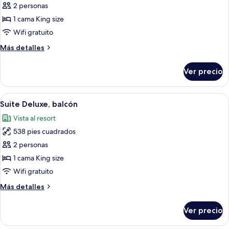
2 personas
fotos
de
1 cama King size
Habitación
Wifi gratuito
doble
Más
Más detalles
superior
detalles
sobre
Ver precio
Habitación
doble
superior
Abrir
Una habitación de hotel moderna con 
12
Suite Deluxe, balcón
todas
Vista al resort
las
538 pies cuadrados
fotos
de
2 personas
Suite
1 cama King size
Deluxe,
Wifi gratuito
balcón
Más
Más detalles
detalles
sobre
Ver precio
Suite
Deluxe,