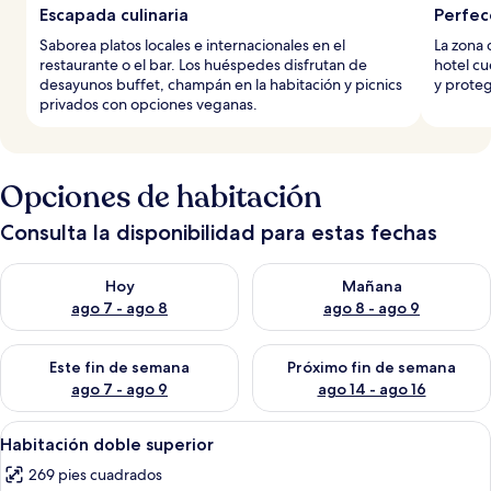
Escapada culinaria
Perfecc
Saborea platos locales e internacionales en el
La zona 
restaurante o el bar. Los huéspedes disfrutan de
hotel cu
desayunos buffet, champán en la habitación y picnics
y proteg
privados con opciones veganas.
Opciones de habitación
Consulta la disponibilidad para estas fechas
Consulta la disponibilidad para hoy ago 7 - ago 8
Consulta la disponibilidad pa
Hoy
Mañana
ago 7 - ago 8
ago 8 - ago 9
Consulta la disponibilidad para este fin de semana ago 7 - ag
Consulta la disponibilidad par
Este fin de semana
Próximo fin de semana
ago 7 - ago 9
ago 14 - ago 16
Abrir
Habitación de hotel con una cama gran
7
Habitación doble superior
todas
269 pies cuadrados
las