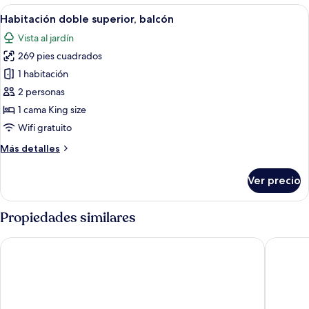
balcón
Abrir
Una habitación de hotel moderna con un
5
Habitación doble superior, balcón
todas
Vista al jardín
las
269 pies cuadrados
fotos
de
1 habitación
Habitación
2 personas
doble
1 cama King size
superior,
Wifi gratuito
balcón
Más
Más detalles
detalles
sobre
Ver precio
Habitación
doble
superior,
Propiedades similares
balcón
Hotel Oasis Loipersdorf
Vital Ho