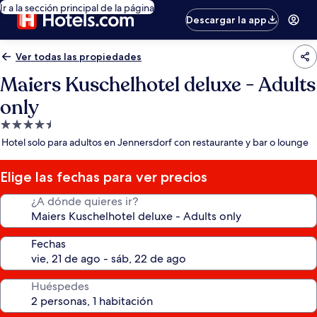
Ir a la sección principal de la página
Descargar la app
Ver todas las propiedades
Maiers Kuschelhotel deluxe - Adults
only
Propiedad
de
Hotel solo para adultos en Jennersdorf con restaurante y bar o lounge
4.5
estrellas
Elige las fechas para ver precios
¿A dónde quieres ir?
Fechas
Huéspedes