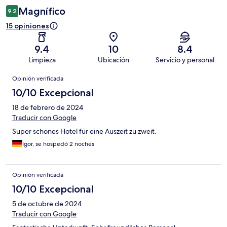
Magnífico
9.2
15 opiniones
9.4
10
8.4
Limpieza
Ubicación
Servicio y personal
Opiniones
Opinión verificada
10/10 Excepcional
18 de febrero de 2024
Traducir con Google
Super schönes Hotel für eine Auszeit zu zweit.
Igor, se hospedó 2 noches
Opinión verificada
10/10 Excepcional
5 de octubre de 2024
Traducir con Google