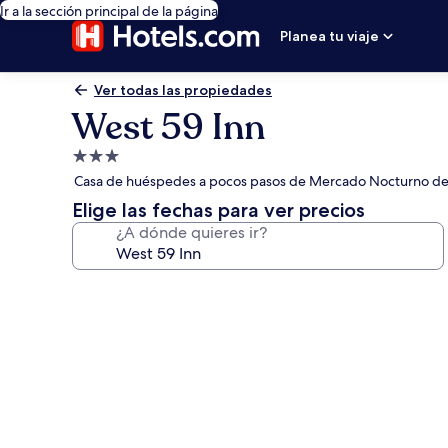
Ir a la sección principal de la página
Planea tu viaje
Ver todas las propiedades
West 59 Inn
Propiedad
de
Casa de huéspedes a pocos pasos de Mercado Nocturno de 
3.0
Elige las fechas para ver precios
estrellas
¿A dónde quieres ir?
Galería
de
fotos
de
West
59