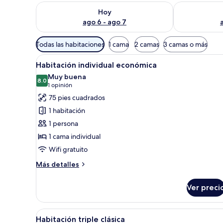
Consulta la disponibilidad para hoy ago 6 - ago 7
Consulta la d
Hoy
ago 6 - ago 7
Filtros
Todas las habitaciones
1 cama
2 camas
3 camas o más
disponibles
Abrir
Escritorio, cortinas blackout y w
para
6
Habitación individual económica
todas
las
Muy buena
las
8.0
habitaciones
8.0 de 10
(1
1 opinión
fotos
opinión)
75 pies cuadrados
de
1 habitación
Habitación
1 persona
individual
1 cama individual
económica
Wifi gratuito
Más
Más detalles
detalles
sobre
Ver preci
Habitación
individual
económica
Abrir
Habitación de hotel con una ca
6
Habitación triple clásica