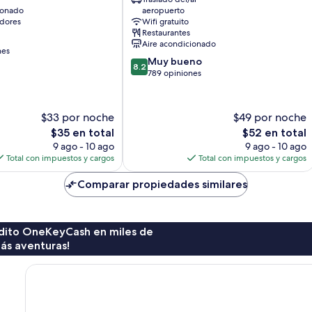
Resort
ionado
aeropuerto
Hotel
dores
Wifi gratuito
Shilin
Restaurantes
Aire acondicionado
nes
8.2
Muy bueno
8.2
de
789 opiniones
10,
Muy
bueno,
$33 por noche
$49 por noche
789
El
El
$35 en total
$52 en total
opiniones
precio
precio
9 ago - 10 ago
9 ago - 10 ago
actual
actual
Total con impuestos y cargos
Total con impuestos y cargos
es
es
de
de
Comparar propiedades similares
$35
$52
rédito OneKeyCash en miles de
ás aventuras!