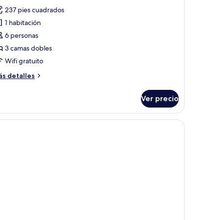
odas
237 pies cuadrados
s
1 habitación
otos
e
6 personas
abitación
3 camas dobles
miliar
Wifi gratuito
ás
s detalles
talles
bre
Ver precio
bitación
miliar