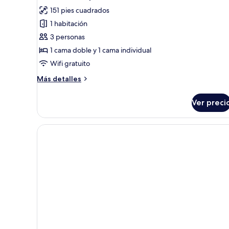
todas
151 pies cuadrados
las
1 habitación
fotos
de
3 personas
Habitación
1 cama doble y 1 cama individual
triple
Wifi gratuito
clásica
Más
Más detalles
detalles
sobre
Ver preci
Habitación
triple
clásica