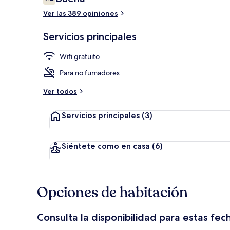
7.2 de 10,
Ver las 389 opiniones
Sala de estar
Servicios principales
Wifi gratuito
Para no fumadores
Ver todos
Servicios principales
(3)
Siéntete como en casa
(6)
Opciones de habitación
Consulta la disponibilidad para estas fec