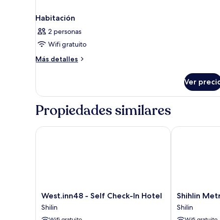
Habitación
2 personas
Wifi gratuito
Más
Más detalles
detalles
sobre
Ver preci
Habitación
Propiedades similares
West.inn48 - Self Check-In Hotel
Shihlin Metr
West.inn48
Shihlin
West.inn48 - Self Check-In Hotel
Shihlin Me
-
Metro
Shilin
Shilin
Self
Home
Wifi gratuito
Wifi gratuito