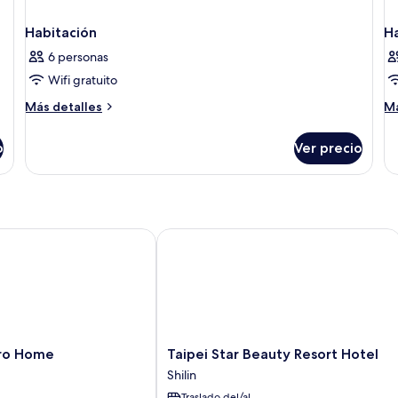
Habitación
H
6 personas
Wifi gratuito
Más
M
Más detalles
Má
detalles
de
sobre
so
o
Ver precio
Habitación
Ha
o Home
Taipei Star Beauty Resort Hotel
Taipei
tro Home
Taipei Star Beauty Resort Hotel
Star
Shilin
Beauty
Traslado del/al