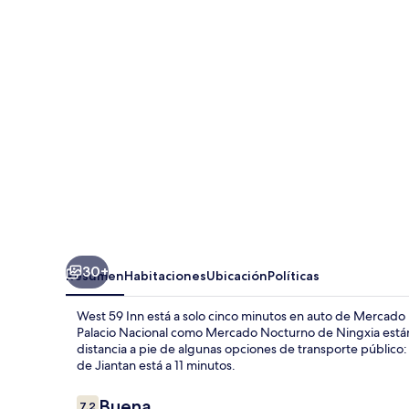
Inn
30+
Resumen
Habitaciones
Ubicación
Políticas
West 59 Inn está a solo cinco minutos en auto de Mercado
Palacio Nacional como Mercado Nocturno de Ningxia están 
distancia a pie de algunas opciones de transporte público:
de Jiantan está a 11 minutos.
Opiniones
Buena
7.2