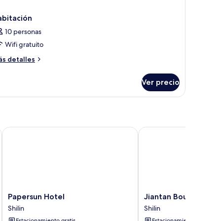
abitación
10 personas
Wifi gratuito
ás
s detalles
talles
bre
Ver precio
bitación
Papersun Hotel
Jiantan Boutech Hotel
Papersun
Jiantan
Papersun Hotel
Jiantan Boutech Hot
Hotel
Boutech
Shilin
Shilin
Shilin
Hotel
Estacionamiento gratis
Estacionamiento