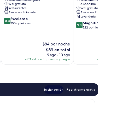
Shilin
Wifi gratuito
disponible
Restaurantes
Wifi gratuito
Aire acondicionado
Aire acondicionado
Lavandería
8.8
Excelente
8.8
9.0
Magnífico
de
755 opiniones
9.0
de
322 opiniones
10,
10,
Excelente,
Magnífico,
755
322
opiniones
$84 por noche
$
opiniones
El
$89 en total
precio
9 ago - 10 ago
actual
Total con impuestos y cargos
Total con 
es
de
$89
Iniciar sesión
Registrarme gratis