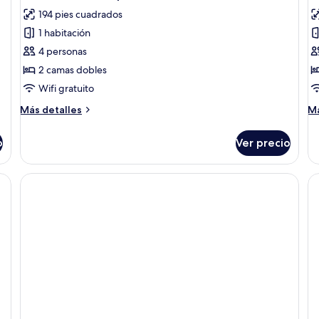
todas
t
194 pies cuadrados
las
la
1 habitación
fotos
f
de
d
4 personas
Habitación
H
2 camas dobles
cuádruple
fa
Wifi gratuito
clásica
Más
M
Más detalles
Má
detalles
de
sobre
so
o
Ver precio
Habitación
Ha
cuádruple
fa
clásica