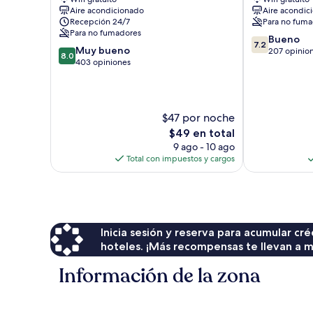
Check-
Shilin
Aire acondicionado
Aire acondic
In
Recepción 24/7
Para no fuma
Hotel
Para no fumadores
7.2
Shilin
Bueno
7.2
8.0
Muy bueno
de
207 opinio
8.0
de
403 opiniones
10,
10,
Bueno,
Muy
207
bueno,
opiniones
403
$47 por noche
opiniones
El
$49 en total
precio
9 ago - 10 ago
actual
Total con impuestos y cargos
es
de
$49
Inicia sesión y reserva para acumular c
hoteles. ¡Más recompensas te llevan a m
Información de la zona