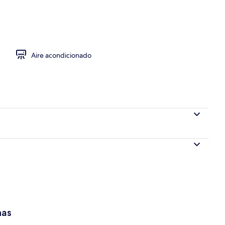
 en el lobby
Aire acondicionado
has