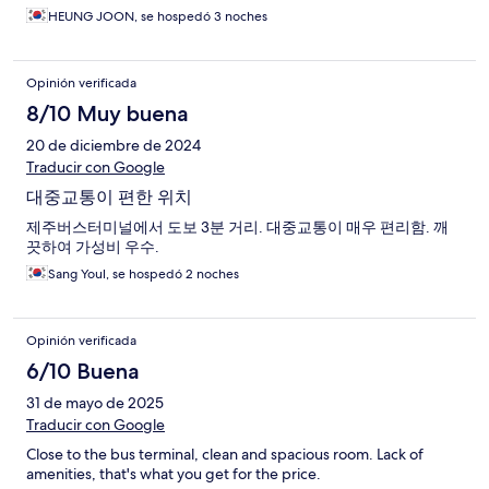
HEUNG JOON, se hospedó 3 noches
Opinión verificada
8/10 Muy buena
20 de diciembre de 2024
Traducir con Google
대중교통이 편한 위치
제주버스터미널에서 도보 3분 거리. 대중교통이 매우 편리함. 깨
끗하여 가성비 우수.
Sang Youl, se hospedó 2 noches
Opinión verificada
6/10 Buena
31 de mayo de 2025
Traducir con Google
Close to the bus terminal, clean and spacious room. Lack of
amenities, that's what you get for the price.