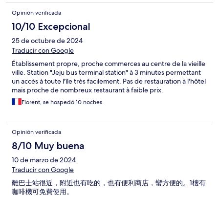
Opinión verificada
10/10 Excepcional
25 de octubre de 2024
Traducir con Google
Établissement propre, proche commerces au centre de la vieille
ville. Station "Jeju bus terminal station" à 3 minutes permettant
un accès à toute l'île très facilement. Pas de restauration à l'hôtel
mais proche de nombreux restaurant à faible prix.
Florent, se hospedó 10 noches
Opinión verificada
8/10 Muy buena
10 de marzo de 2024
Traducir con Google
離巴士站很近，附近也有吃的，也有便利商店，蠻方便的。1樓有
咖啡機可免費使用。