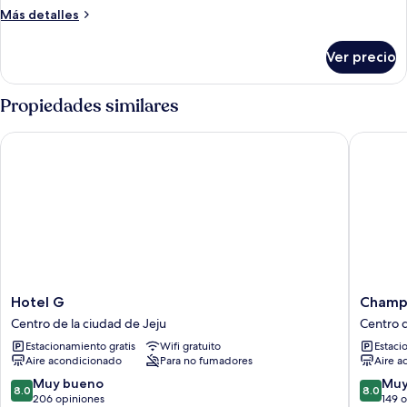
2
Más
Más detalles
camas
detalles
individuales,
sobre
Ver precio
Habitación
2
con
camas
2
Propiedades similares
individuales
camas
individuales,
Hotel G
Champion
2
camas
individuales
Hotel
Champi
Hotel G
Champi
G
Hotel
Centro de la ciudad de Jeju
Centro d
Centro
Jeju
Estacionamiento gratis
Wifi gratuito
Estaci
de
Centro
Aire acondicionado
Para no fumadores
Aire a
la
de
ciudad
la
8.0
8.0
Muy bueno
Muy
8.0
8.0
de
ciudad
de
de
206 opiniones
149 