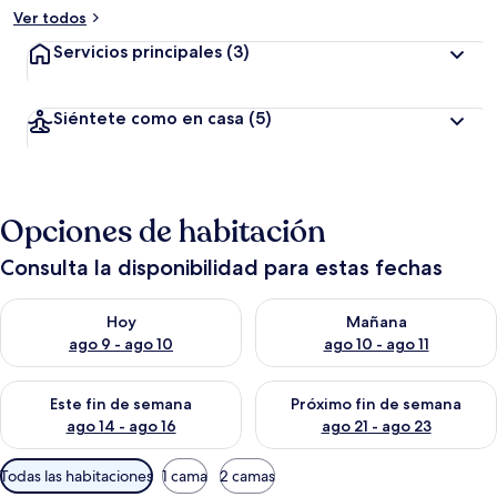
Ver todos
Servicios principales
(3)
Siéntete como en casa
(5)
Opciones de habitación
Consulta la disponibilidad para estas fechas
Consulta la disponibilidad para hoy ago 9 - ago 10
Consulta la disponibilidad par
Hoy
Mañana
ago 9 - ago 10
ago 10 - ago 11
Consulta la disponibilidad para este fin de semana ago 14 - ag
Consulta la disponibilidad pa
Este fin de semana
Próximo fin de semana
ago 14 - ago 16
ago 21 - ago 23
Filtros
Todas las habitaciones
1 cama
2 camas
disponibles