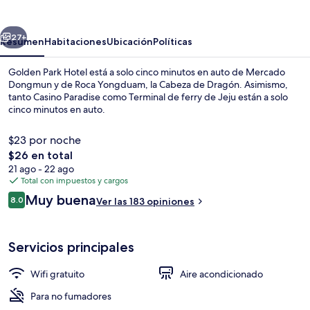
Hotel
erior
Siguiente
27+
Resumen
Habitaciones
Ubicación
Políticas
Golden Park Hotel está a solo cinco minutos en auto de Mercado
Dongmun y de Roca Yongduam, la Cabeza de Dragón. Asimismo,
tanto Casino Paradise como Terminal de ferry de Jeju están a solo
cinco minutos en auto.
$23 por noche
El
$26 en total
precio
21 ago - 22 ago
total
Total con impuestos y cargos
Insonorización y wifi gratis
es
Opiniones
Muy buena
8.0
Ver las 183 opiniones
de
8.0 de 10,
$26
Servicios principales
Wifi gratuito
Aire acondicionado
Para no fumadores