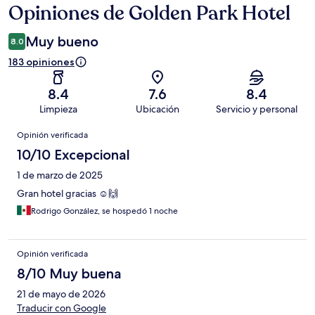
Opiniones de Golden Park Hotel
Opiniones
Muy bueno
8.0
183 opiniones
8.4
7.6
8.4
Limpieza
Ubicación
Servicio y personal
Opiniones
Opinión verificada
10/10 Excepcional
1 de marzo de 2025
Gran hotel gracias ☺️🙌
Rodrigo González, se hospedó 1 noche
Opinión verificada
8/10 Muy buena
21 de mayo de 2026
Traducir con Google