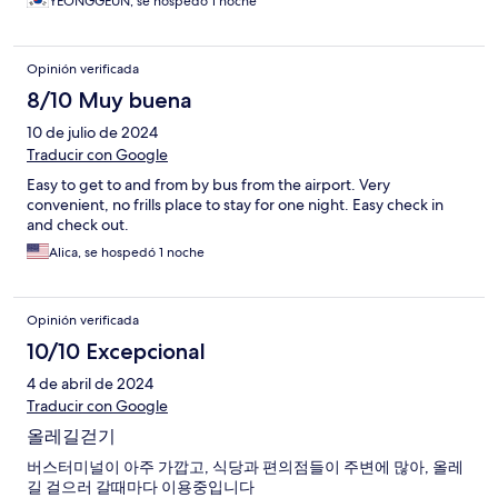
YEONGGEUN, se hospedó 1 noche
Opinión verificada
8/10 Muy buena
10 de julio de 2024
Traducir con Google
Easy to get to and from by bus from the airport. Very
convenient, no frills place to stay for one night. Easy check in
and check out.
Alica, se hospedó 1 noche
Opinión verificada
10/10 Excepcional
4 de abril de 2024
Traducir con Google
올레길걷기
버스터미널이 아주 가깝고, 식당과 편의점들이 주변에 많아, 올레
길 걸으러 갈때마다 이용중입니다