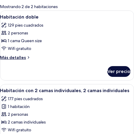
para
Mostrando 2 de 2 habitaciones
las
Abrir
Una habitación de hotel con una cama,
17
Habitación doble
habitaciones
todas
129 pies cuadrados
las
2 personas
fotos
de
1 cama Queen size
Habitación
Wifi gratuito
doble
Más
Más detalles
detalles
sobre
Ver precio
Habitación
doble
Abrir
Habitación de hotel con dos camas, c
16
Habitación con 2 camas individuales, 2 camas individuales
todas
177 pies cuadrados
las
1 habitación
fotos
de
2 personas
Habitación
2 camas individuales
con
Wifi gratuito