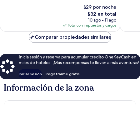
Jeju
de
10,
10,
$29 por noche
Jeju
Muy
Muy
El
$32 en total
bueno,
bueno,
precio
206
149
10 ago - 11 ago
actual
opiniones
opinion
Total con impuestos y cargos
es
de
Comparar propiedades similares
$32
Inicia sesión y reserva para acumular crédito OneKeyCash en
miles de hoteles. ¡Más recompensas te llevan a más aventuras!
Iniciar sesión
Registrarme gratis
Información de la zona