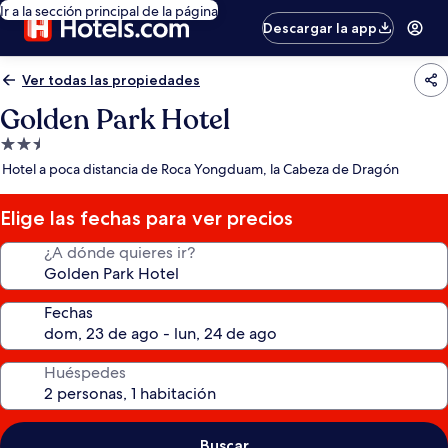
Ir a la sección principal de la página
Descargar la app
Ver todas las propiedades
Golden Park Hotel
Propiedad
de
Hotel a poca distancia de Roca Yongduam, la Cabeza de Dragón
2.5
estrellas
Elige las fechas para ver precios
¿A dónde quieres ir?
Fechas
Huéspedes
Buscar