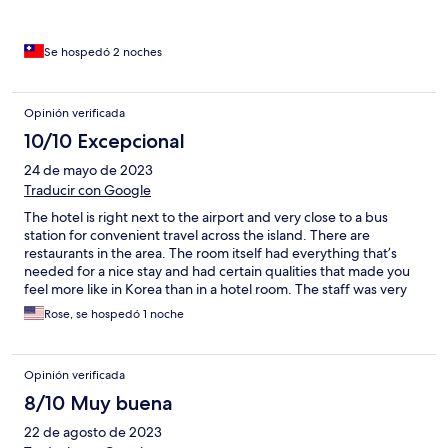
Se hospedó 2 noches
Opinión verificada
10/10 Excepcional
24 de mayo de 2023
Traducir con Google
The hotel is right next to the airport and very close to a bus
station for convenient travel across the island. There are
restaurants in the area. The room itself had everything that’s
needed for a nice stay and had certain qualities that made you
feel more like in Korea than in a hotel room. The staff was very
nice and accommodating and the hotel was very easy to find.
Rose, se hospedó 1 noche
We definitely appreciated and enjoyed our stay.
Opinión verificada
8/10 Muy buena
22 de agosto de 2023