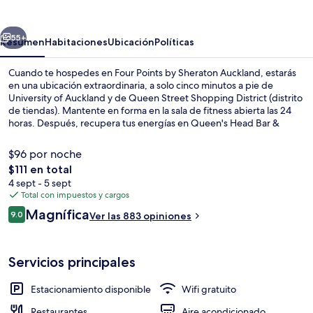
by
Sheraton
erior
Siguiente
Auckland
55+
Resumen
Habitaciones
Ubicación
Políticas
Cuando te hospedes en Four Points by Sheraton Auckland, estarás
en una ubicación extraordinaria, a solo cinco minutos a pie de
University of Auckland y de Queen Street Shopping District (distrito
de tiendas). Mantente en forma en la sala de fitness abierta las 24
horas. Después, recupera tus energías en Queen's Head Bar &
Eatery, que te deleitará con sus especialidades de cocina local e
internacional, y está disponible para desayunos, comidas y cenas.
$96 por noche
Otros aspectos a destacar de este hotel de lujo son su bar o lounge
El
$111 en total
y su jardín. El personal amable y la ubicación reciben muy buenas
precio
4 sept - 5 sept
calificaciones de otros visitantes.
Vista desde la propiedad
total
Total con impuestos y cargos
es
Opiniones
Magnífica
9.0
Ver las 883 opiniones
de
9.0 de 10,
$111
Servicios principales
Estacionamiento disponible
Wifi gratuito
Restaurantes
Aire acondicionado