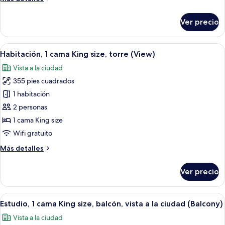
Queen
detalles
size
sobre
Ver precio
Habitación,
2
camas
Abrir
Un baño moderno con un espejo grand
2
Queen
Habitación, 1 cama King size, torre (View)
todas
size
Vista a la ciudad
las
355 pies cuadrados
fotos
de
1 habitación
Habitación,
2 personas
1
1 cama King size
cama
Wifi gratuito
King
Más
Más detalles
size,
detalles
torre
sobre
Ver precio
(View)
Habitación,
1
cama
Abrir
Habitación de hotel moderna con una c
6
King
Estudio, 1 cama King size, balcón, vista a la ciudad (Balcony)
todas
size,
Vista a la ciudad
torre
las