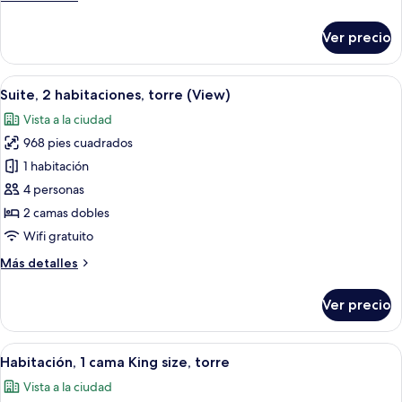
size
detalles
(View)
sobre
Ver precio
Suite,
1
cama
Abrir
Una sala de estar moderna con un sofá,
8
King
Suite, 2 habitaciones, torre (View)
todas
size
Vista a la ciudad
(View)
las
968 pies cuadrados
fotos
de
1 habitación
Suite,
4 personas
2
2 camas dobles
habitaciones,
Wifi gratuito
torre
Más
Más detalles
(View)
detalles
sobre
Ver precio
Suite,
2
habitaciones,
Abrir
Habitación de hotel con un ventanal a
4
torre
Habitación, 1 cama King size, torre
todas
(View)
Vista a la ciudad
las