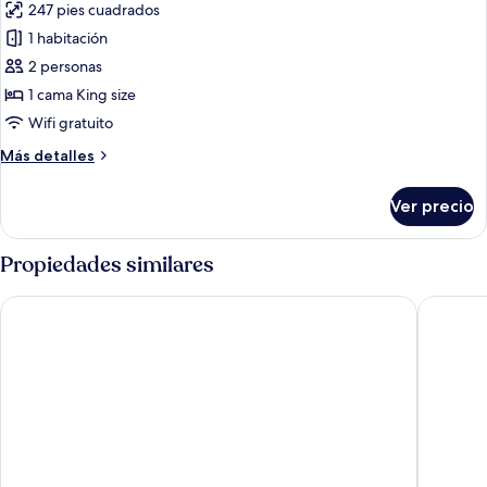
247 pies cuadrados
fotos
de
1 habitación
Habitación,
2 personas
1
1 cama King size
cama
Wifi gratuito
King
Más
Más detalles
size,
detalles
torre
sobre
Ver precio
Habitación,
1
cama
Propiedades similares
King
size,
Cordis, Auckland by Langham Hospitality Group
Radisson
torre