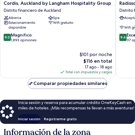
Cordis,
Radisso
Cordis, Auckland by Langham Hospitality Group
Radiss
Auckland
RED
Distrito financiero de Auckland
Distrito
by
Aucklan
Alberca
Spa
Acept
Langham
Distrito
Estacionamiento
Wifi gratuito
Hospitality
financie
disponible
Wifi g
Group
de
9.0
9.4
Distrito
Magnífico
Aucklan
Exc
9.0
9.4
de
de
financiero
1,893 opiniones
117 o
10,
10,
de
Magnífico,
Excepcio
Auckland
$101 por noche
1,893
117
El
$116 en total
opiniones
opinion
precio
17 ago - 18 ago
actual
Total con impuestos y cargos
es
de
Comparar propiedades similares
$116
Inicia sesión y reserva para acumular crédito OneKeyCash en
miles de hoteles. ¡Más recompensas te llevan a más aventuras!
Iniciar sesión
Registrarme gratis
Información de la zona