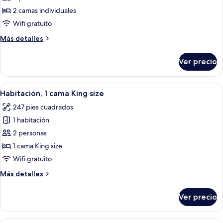
Habitación,
2 camas individuales
2
Wifi gratuito
camas
Más
Más detalles
individuales
detalles
sobre
Ver precio
Habitación,
2
camas
Abrir
Una habitación de hotel moderna con 
3
individuales
Habitación, 1 cama King size
todas
247 pies cuadrados
las
1 habitación
fotos
de
2 personas
Habitación,
1 cama King size
1
Wifi gratuito
cama
Más
Más detalles
King
detalles
size
sobre
Ver precio
Habitación,
1
cama
Una habitación de hotel moderna con un