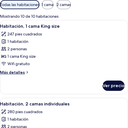
Filtros
Todas las habitaciones
1 cama
2 camas
disponibles
para
Mostrando 10 de 10 habitaciones
las
Abrir
Un baño moderno con un espejo grand
3
Habitación, 1 cama King size
habitaciones
todas
247 pies cuadrados
las
1 habitación
fotos
de
2 personas
Habitación,
1 cama King size
1
Wifi gratuito
cama
Más
Más detalles
King
detalles
size
sobre
Ver precio
Habitación,
1
cama
Abrir
Habitación de hotel con dos camas, un e
5
King
Habitación, 2 camas individuales
todas
size
280 pies cuadrados
las
1 habitación
fotos
de
2 personas