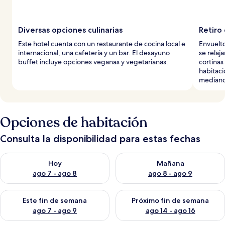
Diversas opciones culinarias
Retiro 
Este hotel cuenta con un restaurante de cocina local e
Envuelt
internacional, una cafetería y un bar. El desayuno
se relaj
buffet incluye opciones veganas y vegetarianas.
cortinas
habitaci
median
Opciones de habitación
Consulta la disponibilidad para estas fechas
Consulta la disponibilidad para hoy ago 7 - ago 8
Consulta la disponibilidad pa
Hoy
Mañana
ago 7 - ago 8
ago 8 - ago 9
Consulta la disponibilidad para este fin de semana ago 7 - ag
Consulta la disponibilidad par
Este fin de semana
Próximo fin de semana
ago 7 - ago 9
ago 14 - ago 16