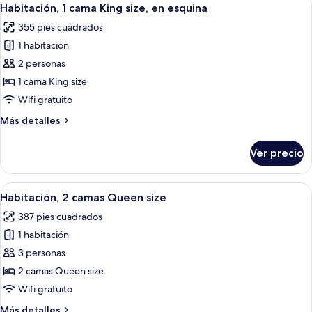
Abrir
4
King
Habitación, 1 cama King size, en esquina
todas
size
355 pies cuadrados
las
1 habitación
fotos
de
2 personas
Habitación,
1 cama King size
1
Wifi gratuito
cama
Más
Más detalles
King
detalles
size,
sobre
Ver precio
Habitación,
en
1
esquina
cama
Abrir
Habitación de hotel con una cama grand
4
King
Habitación, 2 camas Queen size
todas
size,
387 pies cuadrados
en
las
esquina
1 habitación
fotos
de
3 personas
Habitación,
2 camas Queen size
2
Wifi gratuito
camas
Más
Más detalles