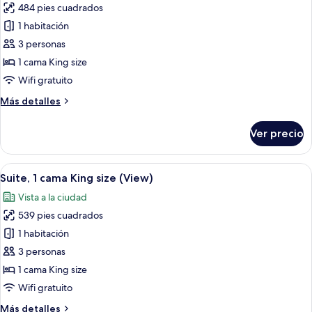
(View)
484 pies cuadrados
fotos
de
1 habitación
Estudio,
3 personas
1
1 cama King size
cama
Wifi gratuito
King
Más
Más detalles
size,
detalles
balcón,
sobre
Ver precio
vista
Estudio,
1
a
cama
Abrir
Un hotel moderno con sofá, escritorio, 
la
10
King
Suite, 1 cama King size (View)
todas
ciudad
size,
Vista a la ciudad
balcón,
las
(Balcony)
vista
539 pies cuadrados
fotos
a
de
1 habitación
la
Suite,
ciudad
3 personas
(Balcony)
1
1 cama King size
cama
Wifi gratuito
King
Más
Más detalles