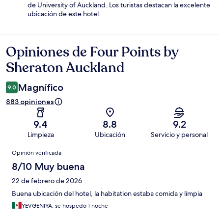
de University of Auckland. Los turistas destacan la excelente
ubicación de este hotel.
Opiniones de Four Points by
Opiniones
Sheraton Auckland
Magnífico
9.0
883 opiniones
9.4
8.8
9.2
Limpieza
Ubicación
Servicio y personal
Opiniones
Opinión verificada
8/10 Muy buena
22 de febrero de 2026
Buena ubicación del hotel, la habitation estaba comida y limpia
YEVGENIYA, se hospedó 1 noche