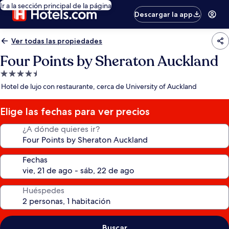
Ir a la sección principal de la página
Descargar la app
Ver todas las propiedades
Four Points by Sheraton Auckland
Propiedad
de
Hotel de lujo con restaurante, cerca de University of Auckland
4.5
estrellas
Elige las fechas para ver precios
¿A dónde quieres ir?
Fechas
Huéspedes
Buscar