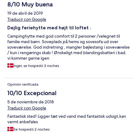
8/10 Muy buena
19 de abril de 2019
Traducir con Google
Dejlig feriehytte med højt til loftet .
Campinghytte med god comfort til 2 personer /velegnet til
familie med børn. Soveplads på hems og sovesofa ud over
soveværelse. God indretning , mangler bøjlestang i soveværelse
/ kun i rengørings skab ! Ønskeligt med blandingsbatteri i bad.
vi kommer gerne igen
Inger, se hospedó 3 noches
Opinión verificada
10/10 Excepcional
5 de noviembre de 2018
Traducir con Google
Fantastisk sted! Ligger tæt ved vand med fantastisk udsigt,kan
varmt anbefales
Se hospedó 2 noches