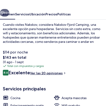
Camping
erior
Siguiente
50+
Resumen
Servicios
Ubicación
Precios
Políticas
Cuando visites Nakskov, considera Nakskov Fjord Camping, una
excelente opción para hospedarse. Servicios sin costo extra, como
wifi y estacionamiento, son beneficios adicionales. Además, los
huéspedes que quieran mantenerse entretenidos pueden probar
actividades cercanas, como senderos para caminar o andar en
bicicleta. Sus unidades tienen servicios y amenidades convenientes,
como cocina, patio amueblado e incluso televisión de pantalla plana.
$114 por noche
El
$143 en total
precio
31 ago - 1 sept
Playa
total
Total con impuestos y cargos
es
Opiniones
Excelente
8.6
Ver las 20 opiniones
de
8.6 de 10,
$143
Servicios principales
Cocina
Acepta mascotas
Estacionamiento gratis
Wifi gratuito