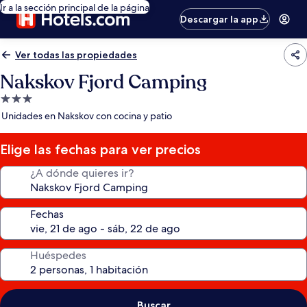
Ir a la sección principal de la página
Descargar la app
Ver todas las propiedades
Nakskov Fjord Camping
Propiedad
de
Unidades en Nakskov con cocina y patio
3.0
estrellas
Elige las fechas para ver precios
¿A dónde quieres ir?
Fechas
Huéspedes
Buscar