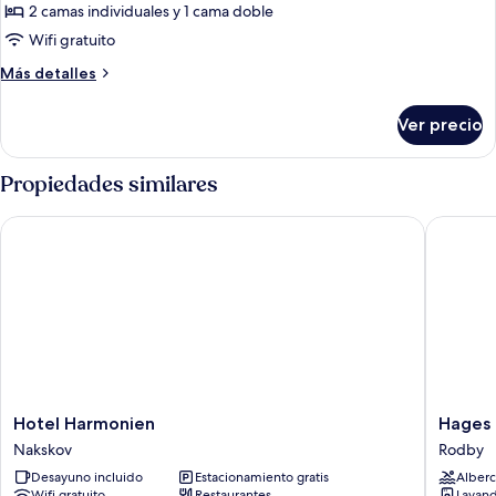
de
2 camas individuales y 1 cama doble
Casa
Wifi gratuito
rodante
Más
Más detalles
detalles
sobre
Ver precio
Casa
rodante
Propiedades similares
Hotel Harmonien
Hages B
Hotel
Hages
Hotel Harmonien
Hages 
Harmonien
Badehot
Nakskov
Rodby
Nakskov
Rodby
Desayuno incluido
Estacionamiento gratis
Alberc
Wifi gratuito
Restaurantes
Lavand