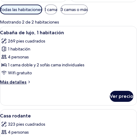
Filtros
Todas las habitaciones
1 cama
3 camas o más
disponibles
para
Mostrando 2 de 2 habitaciones
las
Abrir
Una habitación pequeña y acogedora c
3
Cabaña de lujo, 1 habitación
habitaciones
todas
269 pies cuadrados
las
1 habitación
fotos
de
4 personas
Cabaña
1 cama doble y 2 sofás cama individuales
de
Wifi gratuito
lujo,
Más
Más detalles
1
detalles
habitación
sobre
Ver precio
Cabaña
de
lujo,
Abrir
Un dormitorio con cama, armarios de 
6
1
Casa rodante
todas
habitación
323 pies cuadrados
las
4 personas
fotos