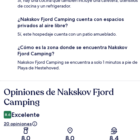
Sí, hay una cocina que también incluye una cafetera, utensilios
de cocina y un refrigerador.
¿Nakskov Fjord Camping cuenta con espacios
privados al aire libre?
Sí, este hospedaje cuenta con un patio amueblado.
¿Cómo es la zona donde se encuentra Nakskov
Fjord Camping?
Nakskov Fjord Camping se encuentra a solo 1 minutos a pie de
Playa de Hestehoved.
Opiniones de Nakskov Fjord
Opiniones
Camping
Excelente
8.6
20 opiniones
8.0
8.0
8.4