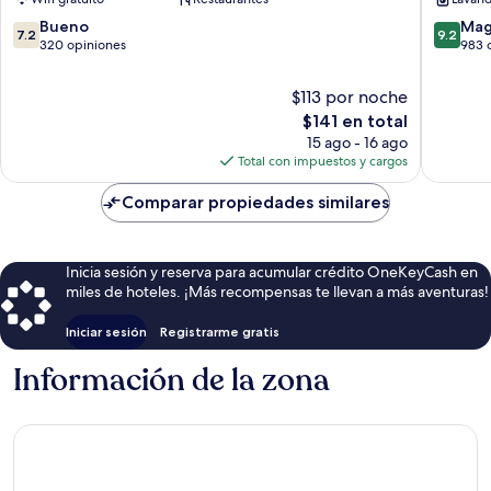
7.2
9.2
Bueno
Mag
7.2
9.2
de
de
320 opiniones
983 
10,
10,
Bueno,
Magnífi
$113 por noche
320
983
El
$141 en total
opiniones
opinion
precio
15 ago - 16 ago
actual
Total con impuestos y cargos
es
de
Comparar propiedades similares
$141
Inicia sesión y reserva para acumular crédito OneKeyCash en
miles de hoteles. ¡Más recompensas te llevan a más aventuras!
Iniciar sesión
Registrarme gratis
Información de la zona