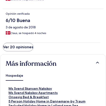
Opinión verificada
6/10 Buena
3 de agosto de 2018
Claus, se hospedó 4 noches
Ver 20 opiniones
Más información
Hospedaje
E
Ms Svend Skansen Nakskov
n
E
Ms Svend Nakskov Apartments
l
n
E
Onsevig Bed & Breakfast
a
l
n
E
5 Person Holiday Home in Dannemare-by Traum
c
a
l
n
E
Secluded Holiday Home in Lolland near Sea