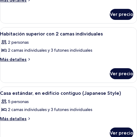
Más detalles
detalles
Main
sobre
Building
Ver precio
Main
Suite
Building
Non-
Suite
Abrir
Habitación de hotel con dos camas in
4
Non-
Smoking
Habitación superior con 2 camas individuales
todas
Smoking
2 personas
las
2 camas individuales y 3 futones individuales
fotos
de
Más
Más detalles
detalles
Habitación
sobre
superior
Ver precio
Habitación
con
superior
2
con
Abrir
Habitación con dos camas, piso de ma
7
2
camas
Casa estándar, en edificio contiguo (Japanese Style)
todas
camas
individuales
5 personas
individuales
las
2 camas individuales y 3 futones individuales
fotos
de
Más
Más detalles
detalles
Casa
sobre
estándar,
Ver precio
Casa