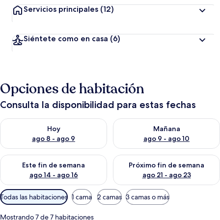
Servicios principales
(12)
Siéntete como en casa
(6)
Opciones de habitación
Consulta la disponibilidad para estas fechas
Consulta la disponibilidad para hoy ago 8 - ago 9
Consulta la disponibilidad pa
Hoy
Mañana
ago 8 - ago 9
ago 9 - ago 10
Consulta la disponibilidad para este fin de semana ago 14 - ag
Consulta la disponibilidad pa
Este fin de semana
Próximo fin de semana
ago 14 - ago 16
ago 21 - ago 23
Filtros
Todas las habitaciones
1 cama
2 camas
3 camas o más
disponibles
para
Mostrando 7 de 7 habitaciones