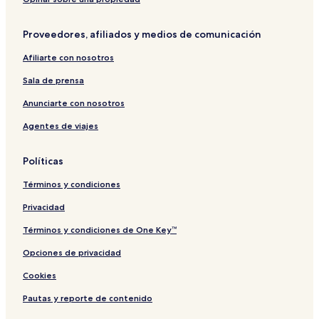
u
t
k
s
i
M
s
t
i
a
h
i
Proveedores, afiliados y medios de comunicación
o
M
t
i
h
u
i
o
k
a
Afiliarte con nosotros
e
a
r
K
r
a
Sala de prensa
u
i
s
m
h
Anunciarte con nosotros
a
i
Agentes de viajes
n
t
o
e
K
i
Políticas
o
d
Términos y condiciones
o
M
Privacidad
i
h
Términos y condiciones de One Key™
a
Opciones de privacidad
m
a
Cookies
Pautas y reporte de contenido