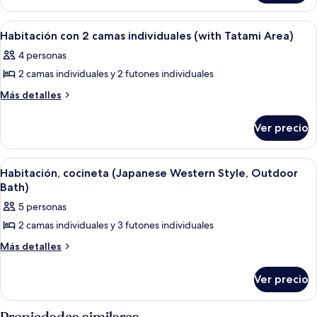
en
estándar,
edificio
en
Abrir
Habitación de hotel con dos camas, vi
4
edificio
contiguo
Habitación con 2 camas individuales (with Tatami Area)
todas
contiguo
(Japanese
4 personas
(Japanese
las
Style)
Style)
2 camas individuales y 2 futones individuales
fotos
de
Más
Más detalles
detalles
Habitación
sobre
con
Ver precio
Habitación
2
con
camas
2
Abrir
Vista desde un barco con montañas al 
9
camas
individuales
Habitación, cocineta (Japanese Western Style, Outdoor
todas
individuales
Bath)
(with
(with
las
Tatami
5 personas
Tatami
fotos
Area)
Area)
2 camas individuales y 3 futones individuales
de
Habitación,
Más
Más detalles
detalles
cocineta
sobre
(Japanese
Ver precio
Habitación,
Western
cocineta
(Japanese
Style,