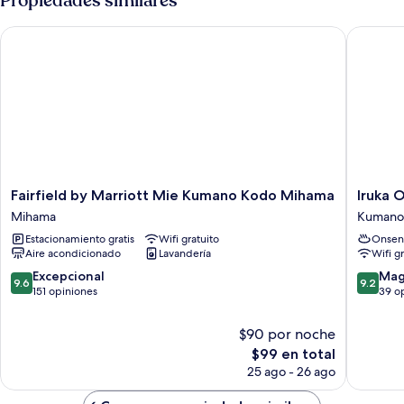
Propiedades similares
Western
Outdoor
Style,
Bath)
Fairfield by Marriott Mie Kumano Kodo Mihama
Iruka On
Outdoor
Bath)
Fairfield
Iruka
Fairfield by Marriott Mie Kumano Kodo Mihama
Iruka 
by
Onsen
Mihama
Kumano
Marriott
Hotel
Estacionamiento gratis
Wifi gratuito
Onsen
Mie
Seiryuu
Aire acondicionado
Lavandería
Wifi g
Kumano
Kumano
Kodo
9.6
9.2
Excepcional
Mag
9.6
9.2
Mihama
de
de
151 opiniones
39 o
Mihama
10,
10,
Excepcional,
Magnífi
$90 por noche
151
39
El
$99 en total
opiniones
opinion
precio
25 ago - 26 ago
actual
es