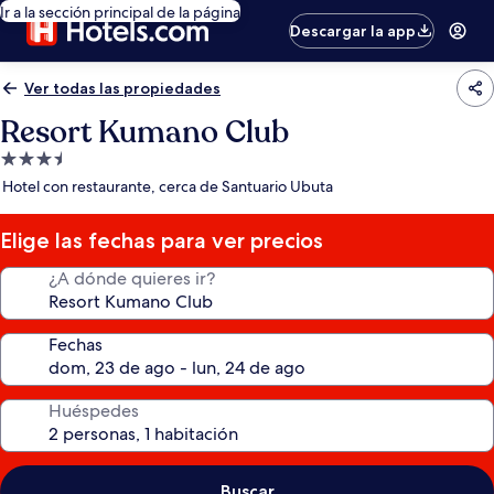
Ir a la sección principal de la página
Descargar la app
Ver todas las propiedades
Resort Kumano Club
Propiedad
de
Hotel con restaurante, cerca de Santuario Ubuta
3.5
estrellas
Elige las fechas para ver precios
¿A dónde quieres ir?
Fechas
Huéspedes
Buscar