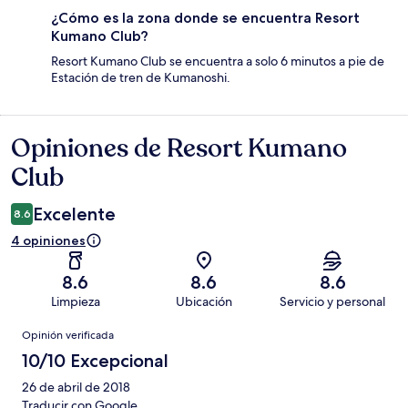
¿Cómo es la zona donde se encuentra Resort
Kumano Club?
Resort Kumano Club se encuentra a solo 6 minutos a pie de
Estación de tren de Kumanoshi.
Opiniones de Resort Kumano
Opiniones
Club
Excelente
8.6
4 opiniones
8.6
8.6
8.6
Limpieza
Ubicación
Servicio y personal
Opiniones
Opinión verificada
10/10 Excepcional
26 de abril de 2018
Traducir con Google