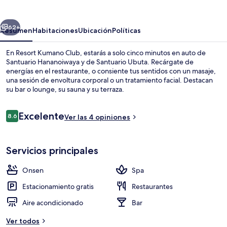
Club
erior
Siguiente
62+
Resumen
Habitaciones
Ubicación
Políticas
En Resort Kumano Club, estarás a solo cinco minutos en auto de
Santuario Hananoiwaya y de Santuario Ubuta. Recárgate de
energías en el restaurante, o consiente tus sentidos con un masaje,
una sesión de envoltura corporal o un tratamiento facial. Destacan
su bar o lounge, su sauna y su terraza.
Opiniones
Excelente
8.6
Ver las 4 opiniones
8.6 de 10,
Baño
Servicios principales
Onsen
Spa
Estacionamiento gratis
Restaurantes
Aire acondicionado
Bar
Ver todos