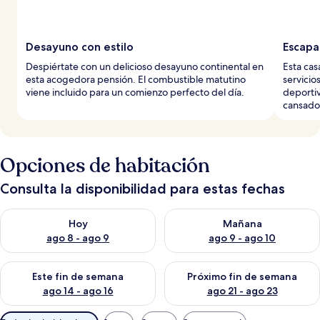
Desayuno con estilo
Escapa
Despiértate con un delicioso desayuno continental en
Esta ca
esta acogedora pensión. El combustible matutino
servicio
viene incluido para un comienzo perfecto del día.
deportiv
cansados
Opciones de habitación
Consulta la disponibilidad para estas fechas
Consulta la disponibilidad para hoy ago 8 - ago 9
Consulta la disponibilidad pa
Hoy
Mañana
ago 8 - ago 9
ago 9 - ago 10
Consulta la disponibilidad para este fin de semana ago 14 - ag
Consulta la disponibilidad pa
Este fin de semana
Próximo fin de semana
ago 14 - ago 16
ago 21 - ago 23
Filtros