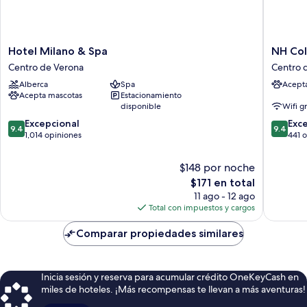
Hotel
NH
Hotel Milano & Spa
NH Col
Milano
Collecti
Centro de Verona
Centro 
&
Palazzo
Alberca
Spa
Acept
Spa
Verona
Acepta mascotas
Estacionamiento
Centro
Centro
disponible
Wifi g
de
de
9.4
9.4
Verona
Excepcional
Verona
Exc
9.4
9.4
de
de
1,014 opiniones
441 
10,
10,
Excepcional,
Excepcio
$148 por noche
1,014
441
El
$171 en total
opiniones
opinion
precio
11 ago - 12 ago
actual
Total con impuestos y cargos
es
de
Comparar propiedades similares
$171
Inicia sesión y reserva para acumular crédito OneKeyCash en
miles de hoteles. ¡Más recompensas te llevan a más aventuras!