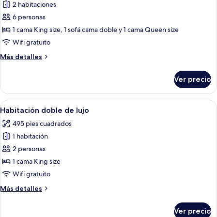
de
2 habitaciones
Suite
6 personas
presidencial,
1 cama King size, 1 sofá cama doble y 1 cama Queen size
2
Wifi gratuito
habitaciones,
Más
Más detalles
balcón,
detalles
vista
sobre
Ver precio
a
Suite
presidencial,
la
2
Abrir
Un dormitorio lujoso con un cabecero
ciudad
12
habitaciones,
Habitación doble de lujo
todas
balcón,
495 pies cuadrados
vista
las
a
1 habitación
fotos
la
de
2 personas
ciudad
Habitación
1 cama King size
doble
Wifi gratuito
de
Más
Más detalles
lujo
detalles
sobre
Ver precio
Habitación