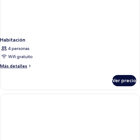
Habitación
4 personas
Wifi gratuito
Más
Más detalles
detalles
sobre
Ver precio
Habitación