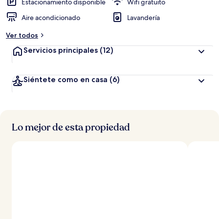
ó
Estacionamiento disponible
Wifi gratuito
n
Aire acondicionado
Lavandería
a
Ver todos
l
t
Servicios principales
(12)
a
d
Siéntete como en casa
(6)
e
l
o
s
Lo mejor de esta propiedad
v
i
a
j
e
r
o
s