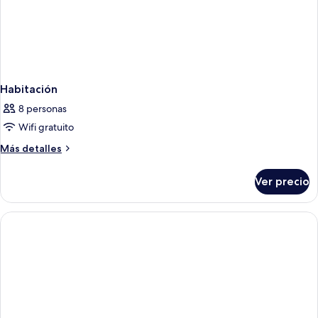
Habitación
8 personas
Wifi gratuito
Más
Más detalles
detalles
sobre
Ver precio
Habitación