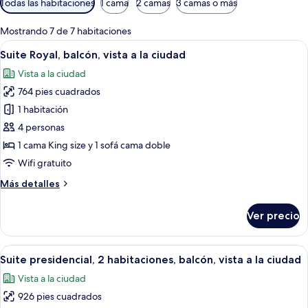
Todas las habitaciones
1 cama
2 camas
3 camas o más
disponibles
para
Mostrando 7 de 7 habitaciones
las
Abrir
Una lujosa sala de estar con un sofá r
12
Suite Royal, balcón, vista a la ciudad
habitaciones
todas
Vista a la ciudad
las
764 pies cuadrados
fotos
de
1 habitación
Suite
4 personas
Royal,
1 cama King size y 1 sofá cama doble
balcón,
Wifi gratuito
vista
Más
Más detalles
a
detalles
la
sobre
Ver precio
ciudad
Suite
Royal,
balcón,
Abrir
Una habitación elegantemente amobla
16
vista
Suite presidencial, 2 habitaciones, balcón, vista a la ciudad
todas
a
Vista a la ciudad
la
las
ciudad
926 pies cuadrados
fotos