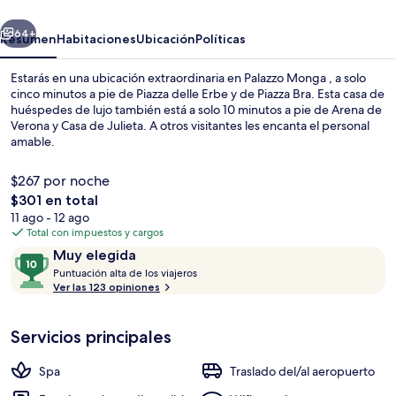
erior
Siguiente
64+
Resumen
Habitaciones
Ubicación
Políticas
Estarás en una ubicación extraordinaria en Palazzo Monga , a solo
cinco minutos a pie de Piazza delle Erbe y de Piazza Bra. Esta casa de
huéspedes de lujo también está a solo 10 minutos a pie de Arena de
Verona y Casa de Julieta. A otros visitantes les encanta el personal
amable.
$267 por noche
El
$301 en total
precio
11 ago - 12 ago
Vista frontal de la propiedad
total
Total con impuestos y cargos
es
Opiniones
10
Muy elegida
de
P
de
Puntuación alta de los viajeros
$301
u
Ver las 123 opiniones
10,
n
Muy
t
elegida
Servicios principales
u
a
c
Spa
Traslado del/al aeropuerto
i