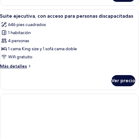
doble
de
Abrir
Una cama bien tendida con una colcha
15
lujo
Suite ejecutiva, con acceso para personas discapacitadas
todas
646 pies cuadrados
las
1 habitación
fotos
de
4 personas
Suite
1 cama King size y 1 sofá cama doble
ejecutiva,
Wifi gratuito
con
Más
Más detalles
acceso
detalles
para
sobre
Ver precio
Suite
personas
ejecutiva,
discapacitadas
con
acceso
para
personas
discapacitadas