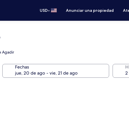
•
USD
Anunciar una propiedad
Ate
b
e Agadir
Fechas
H