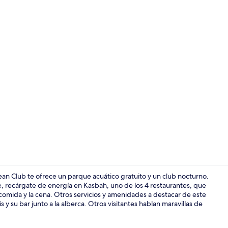
Vista desde 
ean Club te ofrece un parque acuático gratuito y un club nocturno.
re, recárgate de energía en Kasbah, uno de los 4 restaurantes, que
 comida y la cena. Otros servicios y amenidades a destacar de este
4 restaurant
is y su bar junto a la alberca. Otros visitantes hablan maravillas de