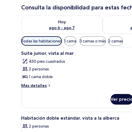
Consulta la disponibilidad para estas fec
Consulta la disponibilidad para hoy ago 6 - ago 7
Consulta la d
Hoy
ago 6 - ago 7
Filtros
Todas las habitaciones
1 cama
3 camas o más
2 camas
disponibles
Abrir
Una habitación de hotel con un
para
4
Suite junior, vista al mar
todas
las
430 pies cuadrados
las
habitaciones
2 personas
fotos
de
1 cama doble
Suite
Más
Más detalles
junior,
detalles
sobre
vista
Ver preci
Suite
al
junior,
mar
vista
Abrir
Habitación de hotel con cama, es
5
al
Habitación doble estándar, vista a la alberca
todas
mar
2 personas
las