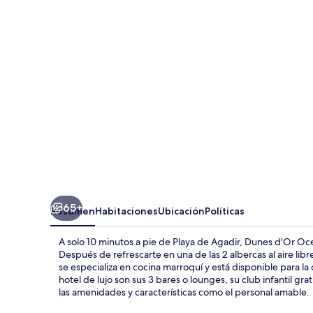
Ocean
Club
65+
Resumen
Habitaciones
Ubicación
Políticas
A solo 10 minutos a pie de Playa de Agadir, Dunes d'Or Oc
Después de refrescarte en una de las 2 albercas al aire lib
se especializa en cocina marroquí y está disponible para la
hotel de lujo son sus 3 bares o lounges, su club infantil grat
las amenidades y características como el personal amable.