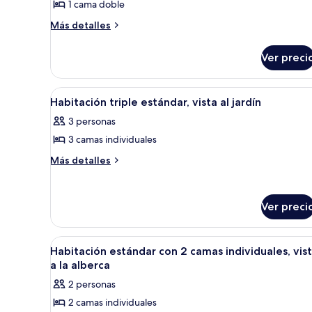
1 cama doble
fotos
de
Más
Más detalles
detalles
Habitación
sobre
doble
Ver preci
Habitación
estándar,
doble
vista
estándar,
Abrir
Habitación de hotel con cama, es
6
vista
a
Habitación triple estándar, vista al jardín
todas
a
la
3 personas
la
las
alberca
alberca
3 camas individuales
fotos
de
Más
Más detalles
detalles
Habitación
sobre
triple
Habitación
estándar,
Ver preci
triple
vista
estándar,
vista
al
Abrir
Habitación de hotel con cama, es
al
6
Habitación estándar con 2 camas individuales, vis
jardín
todas
jardín
a la alberca
las
2 personas
fotos
2 camas individuales
de