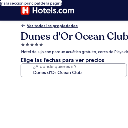
Ir a la sección principal de la página
Ver todas las propiedades
Dunes d'Or Ocean Clu
Propiedad
de
Hotel de lujo con parque acuático gratuito, cerca de Playa d
5.0
Elige las fechas para ver precios
estrellas
¿A dónde quieres ir?
Galería
de
fotos
de
Dunes
d'Or