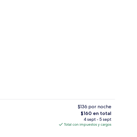
la propiedad
Lobby
$136 por noche
El
$160 en total
precio
4 sept - 5 sept
es; se sirven desayunos, comidas y cenas
Ropa de cama de alta calidad, minibar,
total
Total con impuestos y cargos
es
de