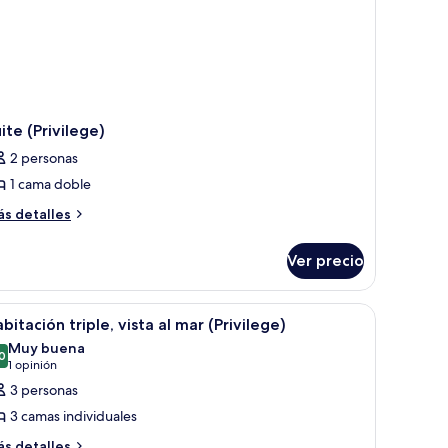
ite (Privilege)
2 personas
1 cama doble
ás
s detalles
talles
bre
Ver precio
ite
rivilege)
, silla, televisor y balcón con vistas a un edificio y áreas verdes.
brir
Habitación de hotel con cama, escritorio, silla,
2
bitación triple, vista al mar (Privilege)
odas
Muy buena
s
0
8.0 de 10
(1
1 opinión
otos
opinión)
3 personas
e
3 camas individuales
abitación
ás
s detalles