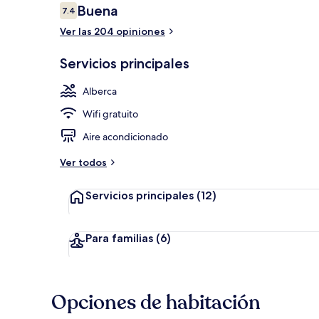
Opiniones
Buena
7.4
7.4 de 10,
Ver las 204 opiniones
2 albercas al 
Servicios principales
Alberca
Wifi gratuito
Aire acondicionado
Ver todos
Servicios principales
(12)
Para familias
(6)
Opciones de habitación