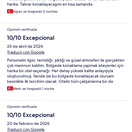
harika. Tekrar konaklayacagim en kisa zamanda.
Alper, se hospedó 2 noches
Opinión verificada
10/10 Excepcional
26 de abril de 2026
Traducir con Google
Personelin ilgisi, temizliği, şıklığı ve güzel atmosferi ile gerçekten
çok memnun kaldım. Bölgede konaklama yapmak isteyenler için
harika bir otel seçeneği. Her detay yüksek kalite anlayışıyla
oluşturulmuş. İleride de bu bölgede konaklayacak olursam
kesinlikle ilk tercihim olacak. Otelin tüm çalışanlarına bir de
buradan teşekkür ediyorum.
Mert, se hospedó 1 noche
Opinión verificada
10/10 Excepcional
20 de febrero de 2026
Traducir con Google