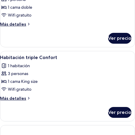
fotos
de
1 cama doble
Habitación
Wifi gratuito
individual
Más
Más detalles
estándar
detalles
sobre
Ver precio
Habitación
individual
estándar
Abrir
Una habitación de hotel con una cama g
5
Habitación triple Confort
todas
1 habitación
las
3 personas
fotos
de
1 cama King size
Habitación
Wifi gratuito
triple
Más
Más detalles
Confort
detalles
sobre
Ver precio
Habitación
triple
Confort