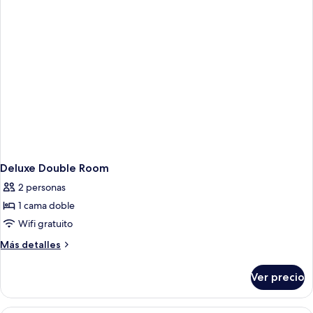
Deluxe Double Room
2 personas
1 cama doble
Wifi gratuito
Más
Más detalles
detalles
sobre
Ver precio
Deluxe
Double
Room