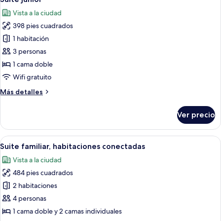
todas
Vista a la ciudad
las
398 pies cuadrados
fotos
de
1 habitación
Suite
3 personas
junior
1 cama doble
Wifi gratuito
Más
Más detalles
detalles
sobre
Ver precio
Suite
junior
Abrir
Habitación de hotel con una cama gran
12
Suite familiar, habitaciones conectadas
todas
Vista a la ciudad
las
484 pies cuadrados
fotos
de
2 habitaciones
Suite
4 personas
familiar,
1 cama doble y 2 camas individuales
habitaciones