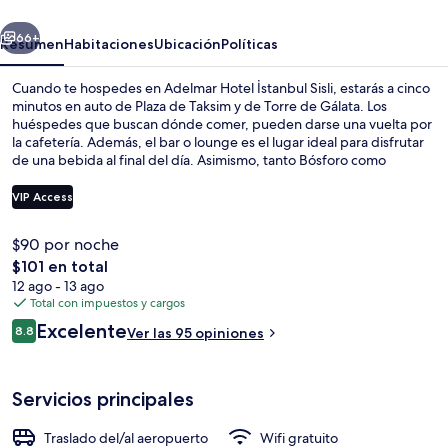
Sisli
erior
Siguiente
66+
Resumen
Habitaciones
Ubicación
Políticas
Cuando te hospedes en Adelmar Hotel İstanbul Sisli, estarás a cinco
minutos en auto de Plaza de Taksim y de Torre de Gálata. Los
huéspedes que buscan dónde comer, pueden darse una vuelta por
la cafetería. Además, el bar o lounge es el lugar ideal para disfrutar
de una bebida al final del día. Asimismo, tanto Bósforo como
Avenida de Istiklal están a solo cinco minutos en auto. La propiedad
está a una corta distancia a pie de algunas opciones de transporte
VIP Access
público: Estación de metro Osmanbey está a 5 minutos y Estación
de teleférico de Taşkışla está a 15 minutos.
$90 por noche
Mostrador para check-in y check-out
El
$101 en total
precio
12 ago - 13 ago
total
Total con impuestos y cargos
es
Opiniones
Excelente
8.8
Ver las 95 opiniones
de
8.8 de 10,
$101
Servicios principales
Traslado del/al aeropuerto
Wifi gratuito