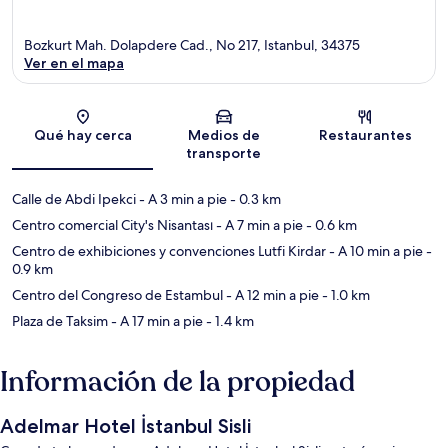
Bozkurt Mah. Dolapdere Cad., No 217, Istanbul, 34375
Ver en el mapa
Sección del mapa
Qué hay cerca
Medios de
Restaurantes
transporte
Calle de Abdi Ipekci
- A 3 min a pie
- 0.3 km
Centro comercial City's Nisantası
- A 7 min a pie
- 0.6 km
Centro de exhibiciones y convenciones Lutfi Kirdar
- A 10 min a pie
-
0.9 km
Centro del Congreso de Estambul
- A 12 min a pie
- 1.0 km
Plaza de Taksim
- A 17 min a pie
- 1.4 km
Información de la propiedad
Adelmar Hotel İstanbul Sisli