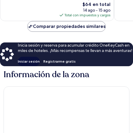
127
El
opinion
$64 en total
opiniones
precio
14 ago - 15 ago
actual
Total con impuestos y cargos
es
de
Comparar propiedades similares
$64
Inicia sesión y reserva para acumular crédito OneKeyCash en
miles de hoteles. ¡Más recompensas te llevan a más aventuras!
Iniciar sesión
Registrarme gratis
Información de la zona