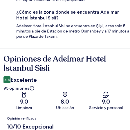
¿Cómo es la zona donde se encuentra Adelmar
Hotel İstanbul Sisli?
Adelmar Hotel İstanbul Sisli se encuentra en Şişli, a tan solo 5
minutos a pie de Estación de metro Osmanbey y a 17 minutos a
pie de Plaza de Taksim.
Opiniones de Adelmar Hotel
Opiniones
İstanbul Sisli
Excelente
8.8
95 opiniones
9.0
8.0
9.0
Limpieza
Ubicación
Servicio y personal
Opiniones
Opinión verificada
10/10 Excepcional