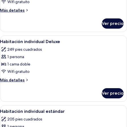
Wifi gratuito
conectadas
Más
Más detalles
detalles
sobre
Ver precio
Suite
familiar,
habitaciones
Abrir
Una habitación de hotel con cama, escri
6
conectadas
Habitación individual Deluxe
todas
249 pies cuadrados
las
1 persona
fotos
de
1 cama doble
Habitación
Wifi gratuito
individual
Más
Más detalles
Deluxe
detalles
sobre
Ver precio
Habitación
individual
Deluxe
Abrir
Habitación de hotel con una cama gran
5
Habitación individual estándar
todas
205 pies cuadrados
las
1 persona