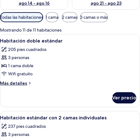
ago 14 - ago 16
ago 21 - ago 23
Filtros
Todas las habitaciones
1 cama
2 camas
3 camas o más
disponibles
para
Mostrando 11 de 11 habitaciones
las
Abrir
Ropa de cama de alta calidad y miniba
4
Habitación doble estándar
habitaciones
todas
205 pies cuadrados
las
3 personas
fotos
de
1 cama doble
Habitación
Wifi gratuito
doble
Más
Más detalles
estándar
detalles
sobre
Ver precio
Habitación
doble
estándar
Abrir
Habitación de hotel con dos camas, un 
4
Habitación estándar con 2 camas individuales
todas
237 pies cuadrados
las
3 personas
fotos