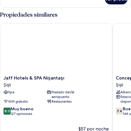
Junior
Suite
Propiedades similares
Jaff Hotels & SPA Nişantaşı
Concept 
Jaff
Concep
Jaff Hotels & SPA Nişantaşı
Concep
Hotels
Nisantas
Şişli
Şişli
&
Hotels
Spa
Traslado del/al
Alberc
SPA
&
aeropuerto
Estaci
Nişantaşı
Spa
Wifi gratuito
Restaurantes
dispon
Şişli
Şişli
8.0
7.4
Muy bueno
Bue
8.0
7.4
de
de
127 opiniones
144 
10,
10,
Muy
Bueno,
$57 por noche
bueno,
144