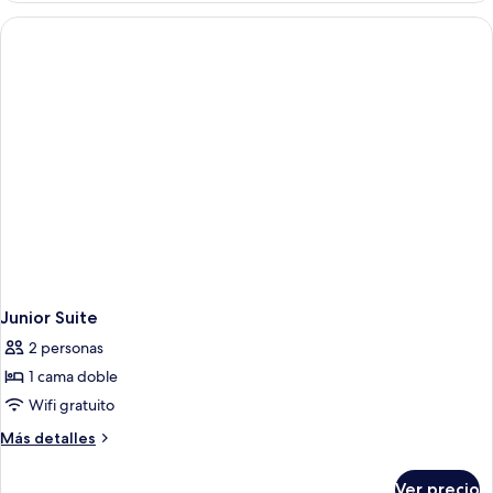
Connecting
Room
Junior Suite
2 personas
1 cama doble
Wifi gratuito
Más
Más detalles
detalles
sobre
Ver precio