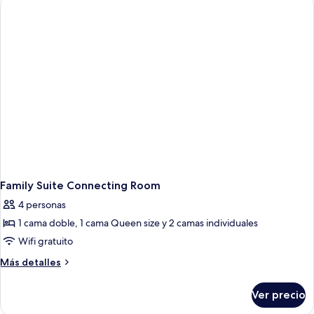
Family Suite Connecting Room
4 personas
1 cama doble, 1 cama Queen size y 2 camas individuales
Wifi gratuito
Más
Más detalles
detalles
sobre
Ver precio
Family
Suite