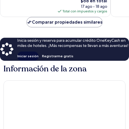
El
$68 en total
bueno,
11
precio
801
opinion
17 ago - 18 ago
actual
opiniones
Total con impuestos y cargos
es
de
Comparar propiedades similares
$68
Inicia sesión y reserva para acumular crédito OneKeyCash en
miles de hoteles. ¡Más recompensas te llevan a más aventuras!
Iniciar sesión
Registrarme gratis
Información de la zona