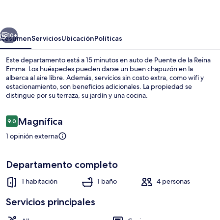
Seru
Hulanda
erior
Siguiente
Resort
10+
Resumen
Servicios
Ubicación
Políticas
Este departamento está a 15 minutos en auto de Puente de la Reina
Emma. Los huéspedes pueden darse un buen chapuzón en la
alberca al aire libre. Además, servicios sin costo extra, como wifi y
estacionamiento, son beneficios adicionales. La propiedad se
distingue por su terraza, su jardín y una cocina.
Opiniones
Magnífica
9.0
9.0 de 10,
1 opinión externa
Terraza o patio
Departamento completo
1 habitación
1 baño
4 personas
Servicios principales