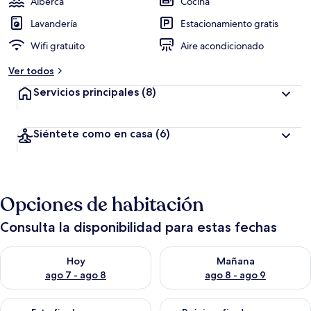
Alberca
Cocina
Lavandería
Estacionamiento gratis
Wifi gratuito
Aire acondicionado
Ver todos
Servicios principales
(8)
Siéntete como en casa
(6)
Opciones de habitación
Consulta la disponibilidad para estas fechas
Consulta la disponibilidad para hoy ago 7 - ago 8
Consulta la disponibilidad pa
Hoy
Mañana
ago 7 - ago 8
ago 8 - ago 9
Consulta la disponibilidad para este fin de semana ago 7 - ag
Consulta la disponibilidad par