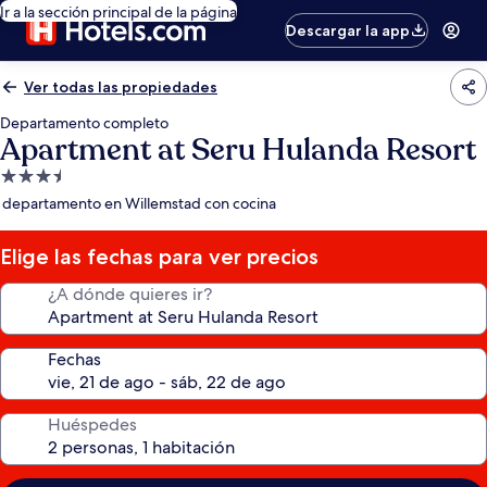
Ir a la sección principal de la página
Descargar la app
Ver todas las propiedades
Departamento completo
Apartment at Seru Hulanda Resort
Propiedad
de
departamento en Willemstad con cocina
3.5
estrellas
Elige las fechas para ver precios
¿A dónde quieres ir?
Fechas
Huéspedes