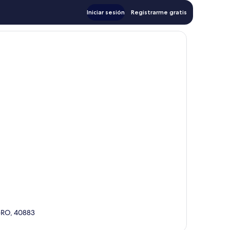
Iniciar sesión
Registrarme gratis
 GRO, 40883