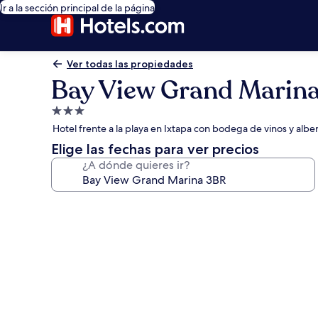
Ir a la sección principal de la página
Ver todas las propiedades
Bay View Grand Marin
Propiedad
de
Hotel frente a la playa en Ixtapa con bodega de vinos y alberc
3.0
Elige las fechas para ver precios
estrellas
¿A dónde quieres ir?
Galería
de
fotos
de
Bay
View