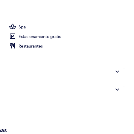
e libre, sombrillas en la alberca y camastros
Spa
Estacionamiento gratis
Restaurantes
has