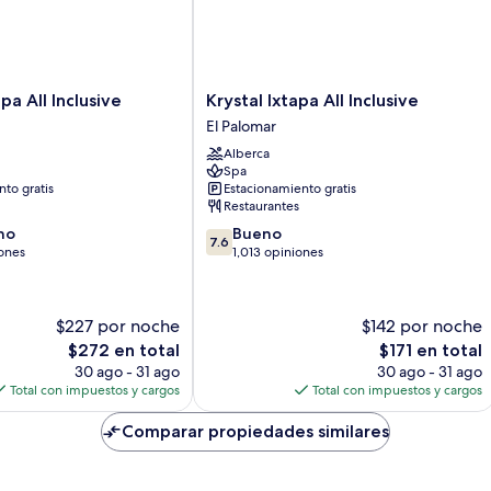
Krystal
pa All Inclusive
Krystal Ixtapa All Inclusive
Ixtapa
El Palomar
All
Alberca
Inclusive
Spa
El
to gratis
Estacionamiento gratis
Palomar
Restaurantes
7.6
no
Bueno
7.6
de
ones
1,013 opiniones
10,
Bueno,
1,013
$227 por noche
$142 por noche
opiniones
El
El
$272 en total
$171 en total
precio
precio
30 ago - 31 ago
30 ago - 31 ago
actual
actual
Total con impuestos y cargos
Total con impuestos y cargos
es
es
de
de
Comparar propiedades similares
$272
$171