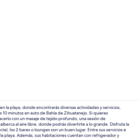
Balcón
 la playa, donde encontrarás diversas actividades y servicios,
s 10 minutos en auto de Bahía de Zihuatanejo. Si quieres
acerlo con un masaje de tejido profundo, una sesión de
Vista fronta
lberca al aire libre, donde podrás divertirte a lo grande. Disfruta la
tel, los 2 bares o lounges son un buen lugar. Entre sus servicios e
 la playa. Además, sus habitaciones cuentan con refrigerador y