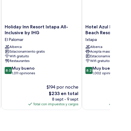
Holiday
Hotel
Holiday Inn Resort Ixtapa All-
Hotel Azul Ixtapa All
Inn
Azul
Inclusive by IHG
Beach Resort Conve
Resort
Ixtapa
El Palomar
Ixtapa
Ixtapa
All
All-
Alberca
Inclusive
Alberca
Estacionamiento gratis
Acepta mascotas
Inclusive
Beach
Wifi gratuito
Estacionamiento gratis
by
Resort
Restaurantes
Wifi gratuito
IHG
Convention
8.0
8.2
El
Muy bueno
Center
Muy bueno
8.0
8.2
de
de
Palomar
1,011 opiniones
Ixtapa
1,002 opiniones
10,
10,
Muy
Muy
$194 por noche
$2
bueno,
bueno,
El
$233 en total
1,011
1,002
precio
8 sept - 9 sept
opiniones
opiniones
actual
Total con impuestos y cargos
Total con 
es
de
$233