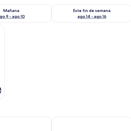
isponibilidad para mañana ago 9 - ago 10
Consulta la disponibilidad para este 
Mañana
Este fin de semana
go 9 - ago 10
ago 14 - ago 16
no, un cuadro abstracto y colorido, y una vista parcial de una habitación con
o
 All Inclusive
Krystal Ixtapa All Inclusive