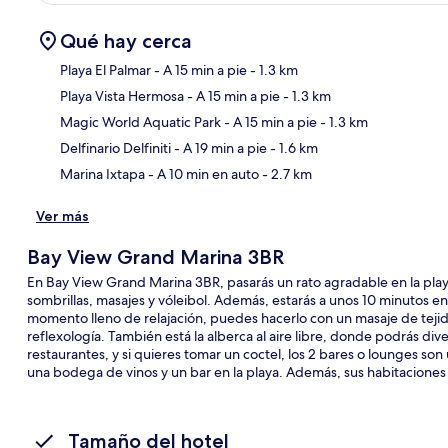
Qué hay cerca
Playa El Palmar
- A 15 min a pie
- 1.3 km
Playa Vista Hermosa
- A 15 min a pie
- 1.3 km
Sec
Magic World Aquatic Park
- A 15 min a pie
- 1.3 km
Delfinario Delfiniti
- A 19 min a pie
- 1.6 km
Marina Ixtapa
- A 10 min en auto
- 2.7 km
Ver más
Bay View Grand Marina 3BR
En Bay View Grand Marina 3BR, pasarás un rato agradable en la play
sombrillas, masajes y vóleibol. Además, estarás a unos 10 minutos en
momento lleno de relajación, puedes hacerlo con un masaje de teji
reflexología. También está la alberca al aire libre, donde podrás dive
restaurantes, y si quieres tomar un coctel, los 2 bares o lounges son
una bodega de vinos y un bar en la playa. Además, sus habitaciones
Tamaño del hotel