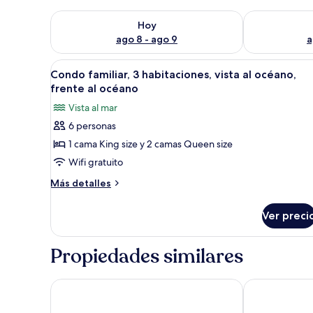
Consulta la disponibilidad para hoy ago 8 - ago 9
Consulta la d
Hoy
ago 8 - ago 9
a
Abrir
Un pasillo con un espejo moder
4
Condo familiar, 3 habitaciones, vista al océano,
todas
frente al océano
las
Vista al mar
fotos
6 personas
de
1 cama King size y 2 camas Queen size
Condo
familiar,
Wifi gratuito
3
Más
Más detalles
habitaciones,
detalles
sobre
vista
Ver preci
Condo
al
familiar,
océano,
3
Propiedades similares
frente
habitaciones,
vista
al
al
Las Brisas Ixtapa
Barceló Ixtapa
océano
océano,
frente