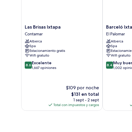
al
océano
Las
Barceló
Las Brisas Ixtapa
Barceló Ixta
Brisas
Ixtapa
Contamar
El Palomar
Ixtapa
All
Alberca
Alberca
Contamar
Inclusive
Spa
Spa
El
Estacionamiento gratis
Estacionamien
Palomar
Wifi gratuito
Wifi gratuito
8.6
8.4
Excelente
Muy bue
8.6
8.4
de
de
1,667 opiniones
1,002 opini
10,
10,
Excelente,
Muy
1,667
bueno,
$109 por noche
opiniones
1,002
El
$131 en total
opiniones
precio
1 sept - 2 sept
actual
Total con impuestos y cargos
es
de
$131