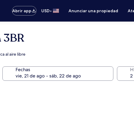
•
Abrir app
USD
Anunciar una propiedad
Ate
a 3BR
a al aire libre
Fechas
H