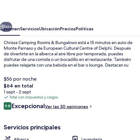
Camping
Rooms
&
erior
Siguiente
Bungalows
30+
Resumen
Servicios
Ubicación
Precios
Políticas
Chrissa Camping Rooms & Bungalows está a 15 minutos en auto de
Monte Parnaso y de European Cultural Centre of Delphi. Después
de divertirte en la alberca al aire libre por temporada, puedes
disfrutar de una comida o un bocadillo en el restaurante. También
puedes relajarte con una bebida en el bar o lounge. Destacan su
chapoteadero, su terraza y su jardín.
$56 por noche
El
$64 en total
precio
1 sept - 2 sept
Restaurante
total
Total con impuestos y cargos
es
Opiniones
Excepcional
9.8
Ver las 30 opiniones
de
9.8 de 10,
$64
Servicios principales
Alberca
Lavandería