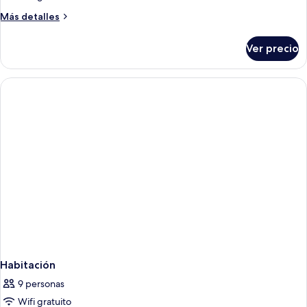
Más
Más detalles
detalles
sobre
Ver precio
Habitación
Habitación
9 personas
Wifi gratuito