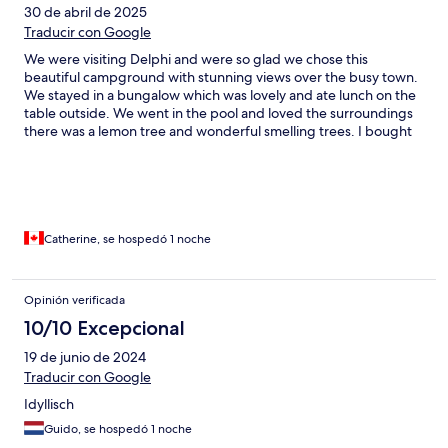
30 de abril de 2025
Traducir con Google
We were visiting Delphi and were so glad we chose this
beautiful campground with stunning views over the busy town.
We stayed in a bungalow which was lovely and ate lunch on the
table outside. We went in the pool and loved the surroundings
there was a lemon tree and wonderful smelling trees. I bought
olive oil and honey from the store which was absolutely
delicious. Excellent stay!
Catherine, se hospedó 1 noche
Opinión verificada
10/10 Excepcional
19 de junio de 2024
Traducir con Google
Idyllisch
Guido, se hospedó 1 noche