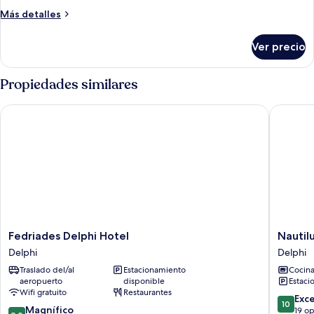
Más
Más detalles
detalles
sobre
Ver precio
Habitación
Propiedades similares
Fedriades Delphi Hotel
Nautilus 
Fedriades
Nautilus
Fedriades Delphi Hotel
Nautil
Delphi
Luxury
Delphi
Delphi
Hotel
Suites
Traslado del/al
Estacionamiento
Cocin
Delphi
Delphi
aeropuerto
disponible
Estaci
Wifi gratuito
Restaurantes
10.0
Exc
10
9.0
Magnífico
de
19 o