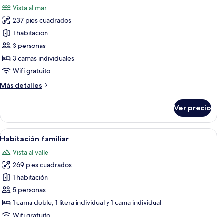
todas
Vista al mar
las
237 pies cuadrados
fotos
de
1 habitación
Bungalow
3 personas
3 camas individuales
Wifi gratuito
Más
Más detalles
detalles
sobre
Ver precio
Bungalow
Abrir
Insonorización, wifi gratis y ropa de 
6
Habitación familiar
todas
Vista al valle
las
269 pies cuadrados
fotos
de
1 habitación
Habitación
5 personas
familiar
1 cama doble, 1 litera individual y 1 cama individual
Wifi gratuito