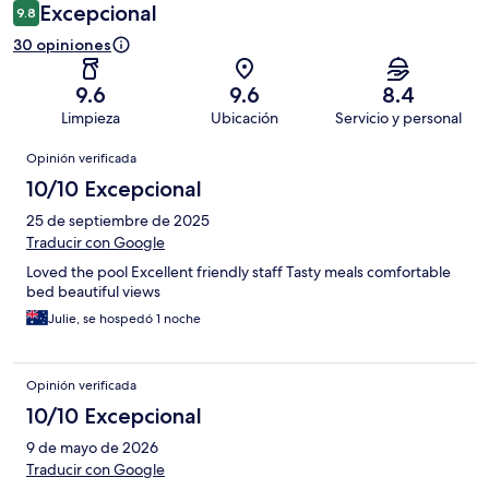
Excepcional
9.8
30 opiniones
9.6
9.6
8.4
Limpieza
Ubicación
Servicio y personal
Opiniones
Opinión verificada
10/10 Excepcional
25 de septiembre de 2025
Traducir con Google
Loved the pool Excellent friendly staff Tasty meals comfortable
bed beautiful views
Julie, se hospedó 1 noche
Opinión verificada
10/10 Excepcional
9 de mayo de 2026
Traducir con Google