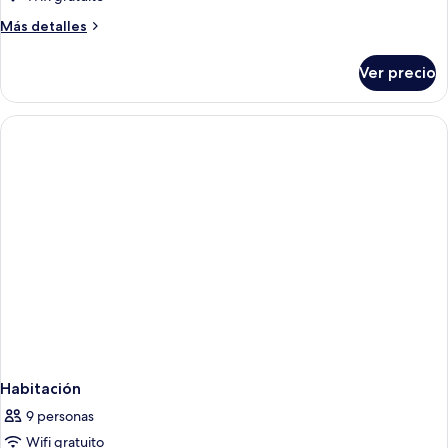
Más
Más detalles
detalles
sobre
Ver precio
Habitación
familiar
Habitación
9 personas
Wifi gratuito