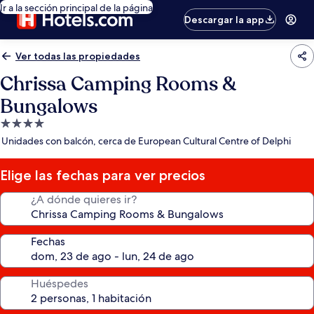
Ir a la sección principal de la página
Descargar la app
Ver todas las propiedades
Chrissa Camping Rooms &
Bungalows
Propiedad
de
Unidades con balcón, cerca de European Cultural Centre of Delphi
4.0
estrellas
Elige las fechas para ver precios
¿A dónde quieres ir?
Fechas
Huéspedes