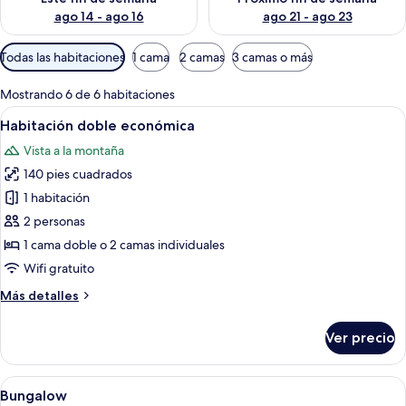
ago 14 - ago 16
ago 21 - ago 23
Filtros
Todas las habitaciones
1 cama
2 camas
3 camas o más
disponibles
para
Mostrando 6 de 6 habitaciones
las
Abrir
Insonorización, wifi gratis y ropa de 
7
Habitación doble económica
habitaciones
todas
Vista a la montaña
las
140 pies cuadrados
fotos
de
1 habitación
Habitación
2 personas
doble
1 cama doble o 2 camas individuales
económica
Wifi gratuito
Más
Más detalles
detalles
sobre
Ver precio
Habitación
doble
económica
Abrir
Insonorización, wifi gratis y ropa de 
8
Bungalow