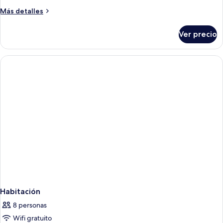
Más
Más detalles
detalles
sobre
Ver precio
Habitación
Habitación
8 personas
Wifi gratuito