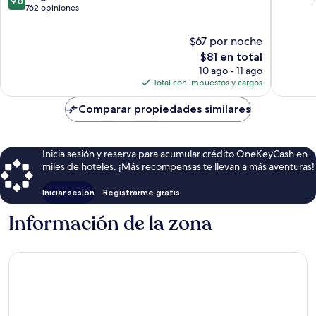
9.0
de
762 opiniones
10,
10,
Excepcio
Magnífico,
19
$67 por noche
762
opinion
El
$81 en total
opiniones
precio
10 ago - 11 ago
actual
Total con impuestos y cargos
es
de
Comparar propiedades similares
$81
Inicia sesión y reserva para acumular crédito OneKeyCash en
miles de hoteles. ¡Más recompensas te llevan a más aventuras!
Iniciar sesión
Registrarme gratis
Información de la zona