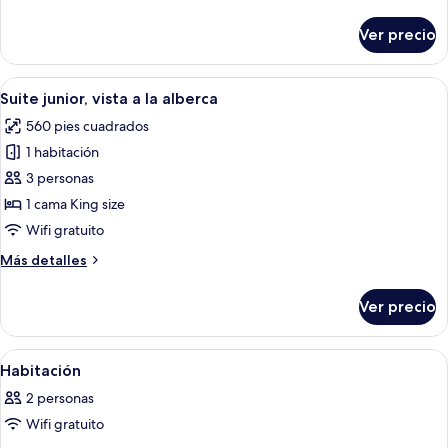
detalles
sobre
Ver precio
Suite
junior,
vista
Abrir
Un área de piscina en la azotea con pi
3
al
Suite junior, vista a la alberca
todas
océano
560 pies cuadrados
las
1 habitación
fotos
de
3 personas
Suite
1 cama King size
junior,
Wifi gratuito
vista
Más
Más detalles
a
detalles
la
sobre
Ver precio
Suite
alberca
junior,
vista
Abrir
Una habitación con cama, escritorio, sill
13
a
Habitación
todas
la
2 personas
alberca
las
Wifi gratuito
fotos