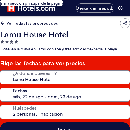
Ir a la sección principal de la página
Descargar la app
Ver todas las propiedades
Lamu House Hotel
Propiedad
de
Hotel en la playa en Lamu con spa y traslado desde/hacia la playa
4.0
estrellas
Elige las fechas para ver precios
¿A dónde quieres ir?
Fechas
Huéspedes
Buscar