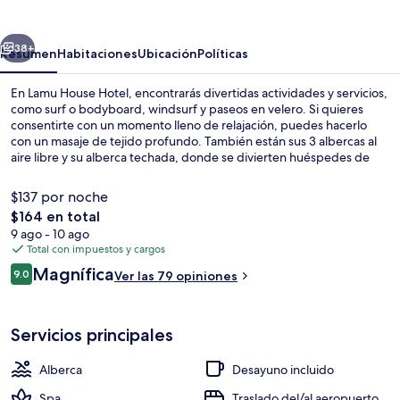
Hotel
erior
Siguiente
38+
Resumen
Habitaciones
Ubicación
Políticas
En Lamu House Hotel, encontrarás divertidas actividades y servicios,
como surf o bodyboard, windsurf y paseos en velero. Si quieres
consentirte con un momento lleno de relajación, puedes hacerlo
con un masaje de tejido profundo. También están sus 3 albercas al
aire libre y su alberca techada, donde se divierten huéspedes de
todas las edades. Moonrise Restaurant sirve cocina local e
internacional y está abierto para el desayuno, la comida y la cena.
$137 por noche
Otros servicios y amenidades a destacar de este hotel de estilo Art
El
$164 en total
decó son sus 2 bares en la playa, su terraza en la azotea y su servicio
precio
9 ago - 10 ago
de traslado desde/hacia el aeropuerto.
Terraza o patio
total
Total con impuestos y cargos
es
Opiniones
Magnífica
9.0
Ver las 79 opiniones
de
9.0 de 10,
$164
Servicios principales
Alberca
Desayuno incluido
Spa
Traslado del/al aeropuerto