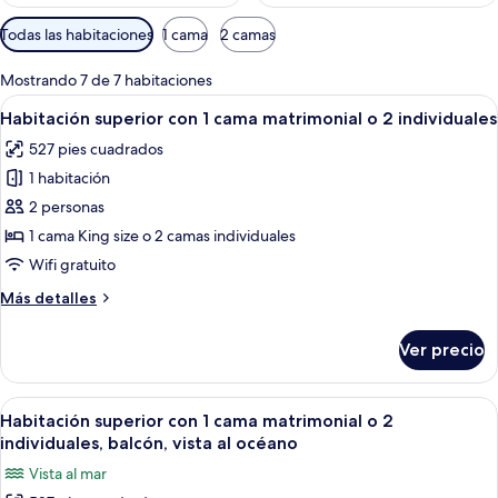
Filtros
Todas las habitaciones
1 cama
2 camas
disponibles
para
Mostrando 7 de 7 habitaciones
las
Abrir
Una habitación con dos camas, una lá
5
Habitación superior con 1 cama matrimonial o 2 individuales
habitaciones
todas
527 pies cuadrados
las
1 habitación
fotos
de
2 personas
Habitación
1 cama King size o 2 camas individuales
superior
Wifi gratuito
con
Más
Más detalles
1
detalles
cama
sobre
Ver precio
Habitación
matrimonial
superior
o
con
Abrir
Dos barcos con velas en una superficie
2
8
1
Habitación superior con 1 cama matrimonial o 2
todas
individuales
cama
individuales, balcón, vista al océano
matrimonial
las
Vista al mar
o
fotos
2