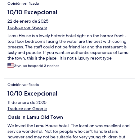
Opinión verificada
10/10 Excepcional
22 de enero de 2025
Traducir con Google
Lamu House is a lovely historic hotel right on the harbor front -
top floor bedrooms facing the water are the best with cooling
breezes. The staff could not be friendlier and the restaurant is
tasty and popular. If you want an authentic experience of Lamu
the town, this is the place . It is not a luxury resort type
establishment like the ones out of town.
Glyn, se hospedó 3 noches
Opinión verificada
10/10 Excepcional
11 de enero de 2025
Traducir con Google
Oasis in Lamu Old Town
We loved the Lamu House hotel. The location was excellent and
service wonderful. Not for people who can’t handle stairs
however and may not be suitable for very young children but