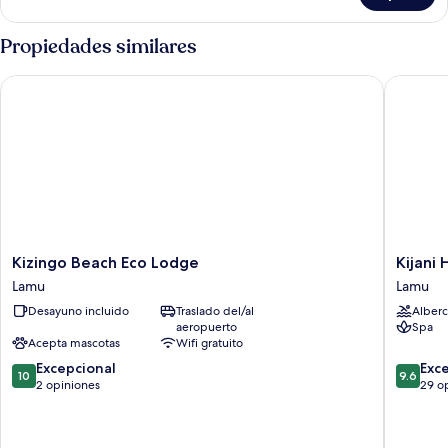
Propiedades similares
Kizingo Beach Eco Lodge
Kijani Ho
Kizingo
Kijani
Kizingo Beach Eco Lodge
Kijani 
Beach
Hotel
Lamu
Lamu
Eco
Lamu
Desayuno incluido
Traslado del/al
Alberc
Lodge
aeropuerto
Spa
Lamu
Acepta mascotas
Wifi gratuito
10.0
9.6
Excepcional
Exc
10
9.6
de
de
2 opiniones
29 o
10,
10,
Excepcional,
Excepcio
2
29