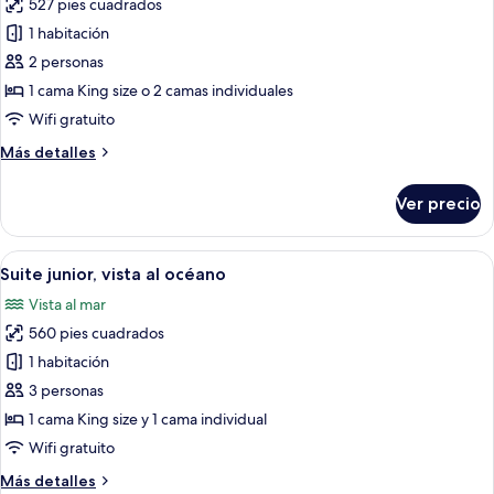
527 pies cuadrados
de
individuales
1 habitación
Habitación
superior
2 personas
con
1 cama King size o 2 camas individuales
1
Wifi gratuito
cama
Más
Más detalles
matrimonial
detalles
o
sobre
Ver precio
Habitación
2
superior
individuales,
con
Abrir
Un dormitorio con cama, dosel, vista 
balcón,
3
1
Suite junior, vista al océano
todas
vista
cama
Vista al mar
matrimonial
las
al
o
560 pies cuadrados
fotos
océano
2
de
1 habitación
individuales,
Suite
balcón,
3 personas
vista
junior,
1 cama King size y 1 cama individual
al
vista
Wifi gratuito
océano
al
Más
Más detalles
océano