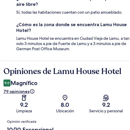
aire libre?
Sí, todas las habitaciones cuentan con un patio amueblado.
¿Cómo es la zona donde se encuentra Lamu House
Hotel?
Lamu House Hotel se encuentra en Ciudad Vieja de Lamu, a tan
solo 3 minutos a pie de Fuerte de Lamu y a 3 minutos a pie de
German Post Office Museum.
Opiniones de Lamu House Hotel
Opiniones
Magnífico
9.0
79 opiniones
9.2
8.0
9.2
Limpieza
Ubicación
Servicio y personal
Opiniones
Opinión verificada
10/10 Excepcional