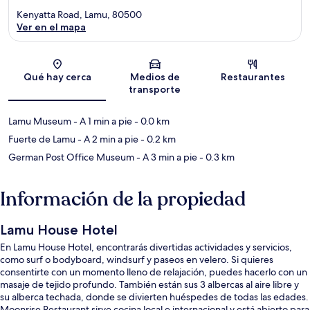
Kenyatta Road, Lamu, 80500
Ver en el mapa
Sección del mapa
Qué hay cerca
Medios de
Restaurantes
transporte
Lamu Museum
- A 1 min a pie
- 0.0 km
Fuerte de Lamu
- A 2 min a pie
- 0.2 km
German Post Office Museum
- A 3 min a pie
- 0.3 km
Información de la propiedad
Lamu House Hotel
En Lamu House Hotel, encontrarás divertidas actividades y servicios,
como surf o bodyboard, windsurf y paseos en velero. Si quieres
consentirte con un momento lleno de relajación, puedes hacerlo con un
masaje de tejido profundo. También están sus 3 albercas al aire libre y
su alberca techada, donde se divierten huéspedes de todas las edades.
Moonrise Restaurant sirve cocina local e internacional y está abierto para