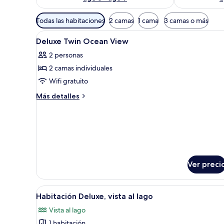
Filtros
Todas las habitaciones
2 camas
1 cama
3 camas o más
disponibles
Abrir
Habitación de hotel con una ca
para
15
Deluxe Twin Ocean View
todas
las
2 personas
las
habitaciones
2 camas individuales
fotos
de
Wifi gratuito
Deluxe
Más
Más detalles
Twin
detalles
sobre
Ocean
Deluxe
View
Twin
Ocean
View
Ver preci
Abrir
Habitación de hotel con una ca
5
Habitación Deluxe, vista al lago
todas
Vista al lago
las
1 habitación