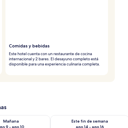
Comidas y bebidas
Este hotel cuenta con un restaurante de cocina
internacional y 2 bares. El desayuno completo está
disponible para una experiencia culinaria completa.
has
isponibilidad para mañana ago 9 - ago 10
Consulta la disponibilidad para este 
Mañana
Este fin de semana
go 9 - ago 10
ago 14 - ago 16