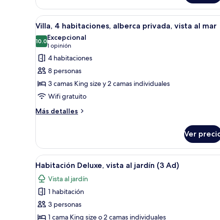
Deluxe,
mar
2
habitaciones,
Abrir
Habitación de hotel con una cam
18
Villa, 4 habitaciones, alberca privada, vista al mar
vista
todas
al
Excepcional
las
10.0
mar
10.0 de 10
(1
1 opinión
fotos
opinión)
4 habitaciones
de
8 personas
Villa,
3 camas King size y 2 camas individuales
4
Wifi gratuito
habitaciones,
alberca
Más
Más detalles
detalles
privada,
sobre
vista
Ver preci
Villa,
al
4
mar
habitaciones,
Abrir
Habitación de hotel con una ca
5
alberca
Habitación Deluxe, vista al jardín (3 Ad)
todas
privada,
Vista al jardín
vista
las
al
1 habitación
fotos
mar
de
3 personas
Habitación
1 cama King size o 2 camas individuales