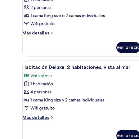
fotos
de
2 personas
Habitación
1 cama King size o 2 camas individuales
Deluxe,
Wifi gratuito
vista
Más
Más detalles
al
detalles
lago
sobre
Ver preci
Habitación
Deluxe,
vista
Abrir
Habitación de hotel con una ca
7
al
Habitación Deluxe, 2 habitaciones, vista al mar
todas
lago
Vista al mar
las
1 habitación
fotos
de
4 personas
Habitación
1 cama King size y 2 camas individuales
Deluxe,
Wifi gratuito
2
Más
Más detalles
habitaciones,
detalles
vista
sobre
Habitación
al
Ver preci