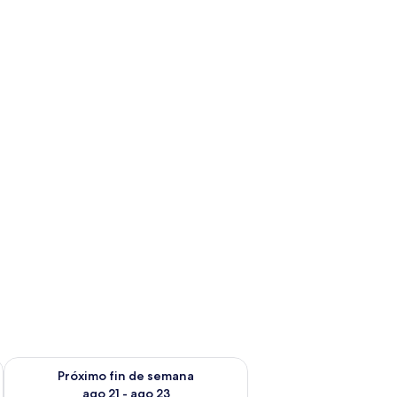
fin de semana ago 14 - ago 16
Consulta la disponibilidad para el próximo fin de semana ago
Próximo fin de semana
ago 21 - ago 23