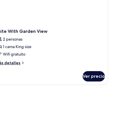
uite With Garden View
2 personas
1 cama King size
Wifi gratuito
ás
s detalles
talles
bre
Ver precio
ite
th
arden
ew