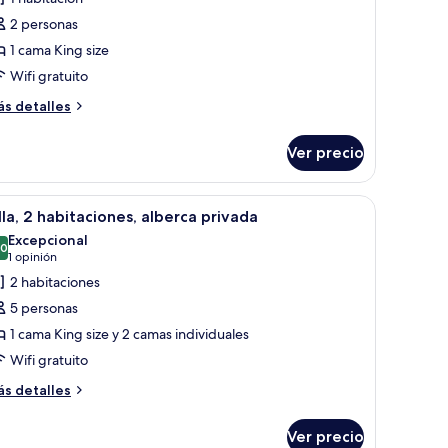
otos
e
2 personas
ite,
1 cama King size
sta
Wifi gratuito
ás
s detalles
rdín
talles
bre
Ver precio
ite,
sta
la.
 mesa de centro y un ventanal con vistas a la playa.
brir
Habitación de hotel con una cama grande, un b
7
rdín
lla, 2 habitaciones, alberca privada
odas
Excepcional
s
.0
10.0 de 10
(1
1 opinión
otos
opinión)
2 habitaciones
e
5 personas
lla,
1 cama King size y 2 camas individuales
Wifi gratuito
abitaciones,
lberca
ás
s detalles
talles
rivada
bre
Ver precio
la,