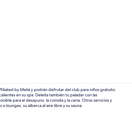
Se sirven de
iliated by Meliá y podrán disfrutar del club para niños gratuito.
lientes en su spa. Deleita también tu paladar con las
nible para el desayuno, la comida y la cena. Otros servicios y
Se sirven de
o lounges, su alberca al aire libre y su sauna.