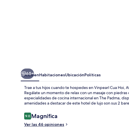
Affiliated
by
Meliá
65+
Resumen
Habitaciones
Ubicación
Políticas
Trae a tus hijos cuando te hospedes en Vinpearl Cua Hoi, Aff
Regálate un momento de relax con un masaje con piedras ca
especialidades de cocina internacional en The Padma, dispo
amenidades a destacar de este hotel de lujo son sus 2 bares 
Opiniones
Magnífica
9.0
9.0 de 10,
Ver las 46 opiniones