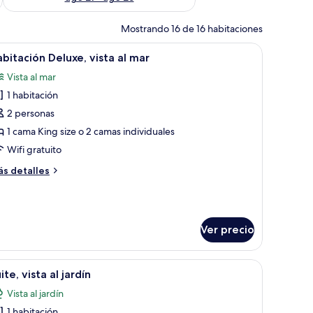
Mostrando 16 de 16 habitaciones
de, un balcón con vista al mar, una mesita con una lámpara y una silla.
brir
Habitación de hotel con una cama grande, un b
5
bitación Deluxe, vista al mar
odas
Vista al mar
s
1 habitación
otos
e
2 personas
abitación
1 cama King size o 2 camas individuales
eluxe,
Wifi gratuito
sta
ás
s detalles
talles
ar
bre
bitación
luxe,
Ver precio
sta
ar
la.
 beige, una mesita redonda con un florero, un cuadro en la pared y un ventan
brir
Una sala moderna con un sofá color beige, un
5
ite, vista al jardín
odas
Vista al jardín
s
1 habitación