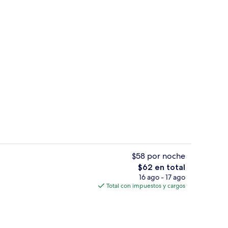
sayunos, comidas y cenas
Vista desde la habitación
$58 por noche
El
$62 en total
precio
16 ago - 17 ago
sayunos, comidas y cenas
Recepción
total
Total con impuestos y cargos
es
de
$62