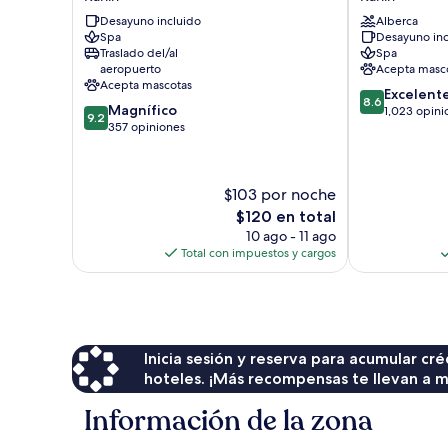
FITZGERALD
Atrium
Desayuno incluido
Alberca
Karlín
Karlín
Spa
Desayuno inc
Traslado del/al
Spa
aeropuerto
Acepta masc
Acepta mascotas
8.6
Excelent
8.6
9.2
Magnífico
de
1,023 opini
9.2
de
357 opiniones
10,
10,
Excelente,
Magnífico,
1,023
357
opiniones
$103 por noche
opiniones
El
$120 en total
precio
10 ago - 11 ago
actual
Total con impuestos y cargos
es
de
$120
Inicia sesión y reserva para acumular c
hoteles. ¡Más recompensas te llevan a m
Información de la zona