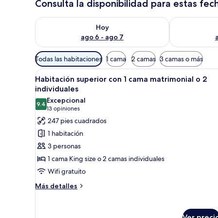
Consulta la disponibilidad para estas fec
Consulta la disponibilidad para hoy ago 6 - ago 7
Consulta la d
Hoy
ago 6 - ago 7
Filtros
Todas las habitaciones
1 cama
2 camas
3 camas o más
disponibles
Abrir
Una habitación de hotel con cam
para
12
Habitación superior con 1 cama matrimonial o 2
todas
las
individuales
las
habitaciones
Excepcional
9.4
fotos
9.4 de 10
(13
13 opiniones
de
opiniones)
247 pies cuadrados
Habitación
1 habitación
superior
3 personas
con
1 cama King size o 2 camas individuales
1
Wifi gratuito
cama
matrimonial
Más
Más detalles
detalles
o
sobre
2
Habitación
Ver preci