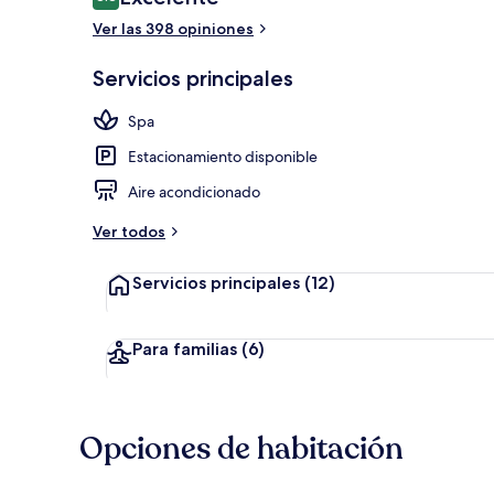
8.8 de 10,
Ver las 398 opiniones
Sala de estar
Servicios principales
Spa
Estacionamiento disponible
Aire acondicionado
Ver todos
Servicios principales
(12)
Para familias
(6)
Opciones de habitación