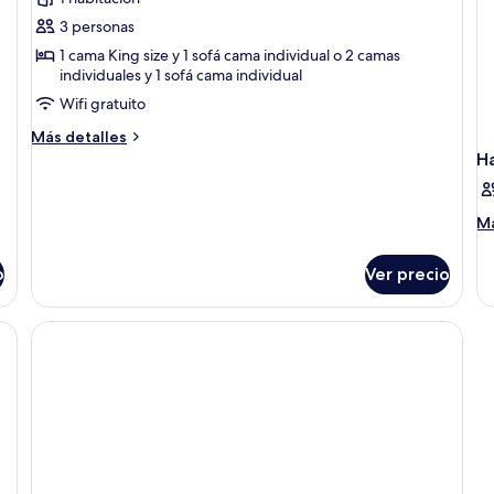
de
3 personas
Habitación
ejecutiva
1 cama King size y 1 sofá cama individual o 2 camas
individuales y 1 sofá cama individual
con
Wifi gratuito
1
cama
Más
Más detalles
matrimonial
detalles
H
sobre
o
Habitación
2
ejecutiva
M
Má
individuales,
con
de
1
balcón
so
o
Ver precio
cama
Ha
(with
matrimonial
Sofa
o
Bed)
2
individuales,
balcón
(with
Sofa
Bed)