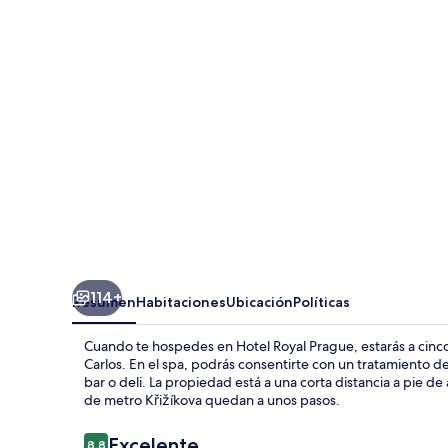
Prague
114+
Resumen
Habitaciones
Ubicación
Políticas
Cuando te hospedes en Hotel Royal Prague, estarás a cinco
Carlos. En el spa, podrás consentirte con un tratamiento de
bar o deli. La propiedad está a una corta distancia a pie d
de metro Křižíkova quedan a unos pasos.
Opiniones
Excelente
8.8