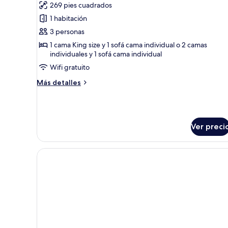
de
opinión)
269 pies cuadrados
Habitación
1 habitación
ejecutiva
3 personas
con
1 cama King size y 1 sofá cama individual o 2 camas
1
individuales y 1 sofá cama individual
cama
Wifi gratuito
matrimonial
Más
Más detalles
o
detalles
2
sobre
individuales
Habitación
(with
ejecutiva
Ver preci
con
Sofa
1
Bed)
cama
matrimonial
o
2
individuales
(with
Sofa
Bed)