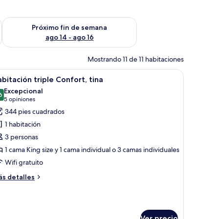
fin de semana ago 7 - ago 9
Consulta la disponibilidad para el próximo fin de semana ago 
Próximo fin de semana
ago 14 - ago 16
Mostrando 11 de 11 habitaciones
e, un escritorio con dos vasos, una maleta y vistas a un edificio a través de
brir
Habitación de hotel con dos camas, un escritor
10
bitación triple Confort, tina
odas
Excepcional
s
6
9.6 de 10
(5
5 opiniones
otos
opiniones)
344 pies cuadrados
e
1 habitación
abitación
3 personas
iple
1 cama King size y 1 cama individual o 3 camas individuales
onfort,
Wifi gratuito
na
ás
s detalles
talles
bre
bitación
iple
Ver precio