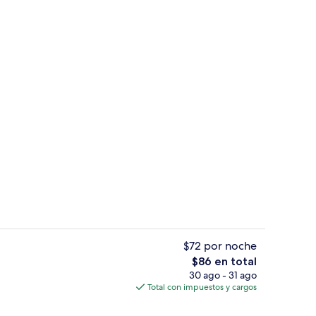
o de vapor
Sauna y baño de vapor
$72 por noche
El
$86 en total
precio
30 ago - 31 ago
Sauna y baño de vapor
total
Total con impuestos y cargos
es
de