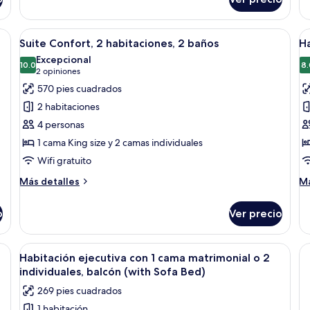
individuales
Co
Habitación
ti
(with
superior
con
Sofa
a cama grande, un escritorio, una silla, un sofá y una ventana con cortinas.
Abrir
Una habitación de hotel con cama, sofá
A
15
1
Suite Confort, 2 habitaciones, 2 baños
Ha
Bed)
todas
t
cama
Excepcional
matrimonial
las
10.0
la
8.
10.0 de 10
(2
2 opiniones
o
fotos
f
opiniones)
570 pies cuadrados
2
de
d
individuales
2 habitaciones
Suite
H
(with
4 personas
Sofa
Confort,
d
Bed)
1 cama King size y 2 camas individuales
2
e
Wifi gratuito
habitaciones,
2
Más
M
Más detalles
Má
baños
detalles
de
sobre
so
o
Ver precio
Suite
Ha
Confort,
do
2
ej
na cama grande, dos mesitas de noche con lámparas, una alfombra estampada
Abrir
Habitación de hotel con una cama gran
15
habitaciones,
Habitación ejecutiva con 1 cama matrimonial o 2
todas
2
individuales, balcón (with Sofa Bed)
baños
las
269 pies cuadrados
fotos
1 habitación