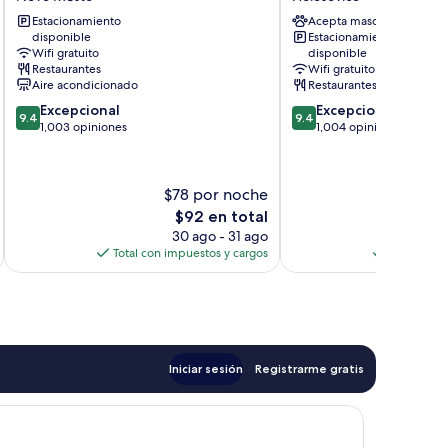
Prague
Prague
Estacionamiento
Acepta mascotas
Nové
Holesovice
disponible
Estacionamiento
Město
Wifi gratuito
disponible
Restaurantes
Wifi gratuito
Aire acondicionado
Restaurantes
9.4
9.4
Excepcional
Excepcional
9.4
9.4
de
de
1,003 opiniones
1,004 opiniones
10,
10,
Excepcional,
Excepcional,
1,003
1,004
$78 por noche
opiniones
opiniones
El
$92 en total
precio
30 ago - 31 ago
actual
Total con impuestos y cargos
Total con 
es
de
$92
Iniciar sesión
Registrarme gratis