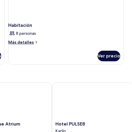
Habitación
8 personas
Más
Más detalles
detalles
sobre
o
Ver precio
Habitación
 Atrium
Hotel PULSE8
Hotel
ue Atrium
Hotel PULSE8
PULSE8
Karlín