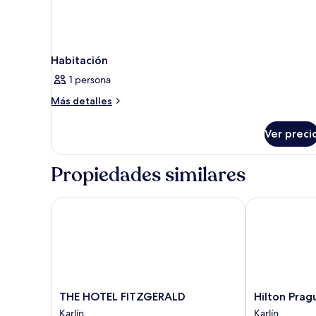
Habitación
1 persona
Más
Más detalles
detalles
sobre
Ver preci
Habitación
Propiedades similares
THE HOTEL FITZGERALD
Hilton Prague
THE
Hilton
THE HOTEL FITZGERALD
Hilton Prag
HOTEL
Prague
Karlín
Karlín