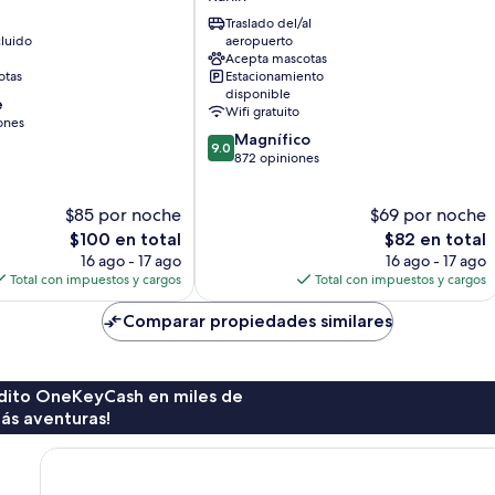
Karlín
Traslado del/al
luido
aeropuerto
Acepta mascotas
otas
Estacionamiento
disponible
e
Wifi gratuito
ones
9.0
Magnífico
9.0
de
872 opiniones
10,
Magnífico,
$85 por noche
$69 por noche
872
El
opiniones
El
$100 en total
$82 en total
precio
precio
16 ago - 17 ago
16 ago - 17 ago
actual
actual
Total con impuestos y cargos
Total con impuestos y cargos
es
es
de
de
Comparar propiedades similares
$100
$82
rédito OneKeyCash en miles de
ás aventuras!