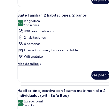
individuales
superior
con
1
Abrir
Una habitación de hotel con un
9
cama
Suite familiar, 2 habitaciones, 2 baños
todas
matrimonial
Magnífica
o
las
9.0
9.0 de 10
(2
2 opiniones
2
fotos
opiniones)
409 pies cuadrados
individuales
de
2 habitaciones
Suite
4 personas
familiar,
1 cama King size y 1 sofá cama doble
2
Wifi gratuito
habitaciones,
2
Más
Más detalles
baños
detalles
sobre
Ver preci
Suite
familiar,
2
Abrir
Una habitación de hotel con u
10
habitaciones,
Habitación ejecutiva con 1 cama matrimonial o 2
todas
2
individuales (with Sofa Bed)
baños
las
Excepcional
10.0
fotos
10.0 de 10
(1
1 opinión