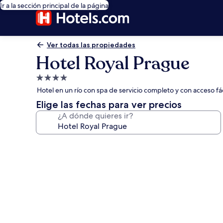
Ir a la sección principal de la página
Ver todas las propiedades
Hotel Royal Prague
Propiedad
de
Hotel en un río con spa de servicio completo y con acceso fác
4.0
Elige las fechas para ver precios
estrellas
¿A dónde quieres ir?
Galería
de
fotos
de
Hotel
Royal