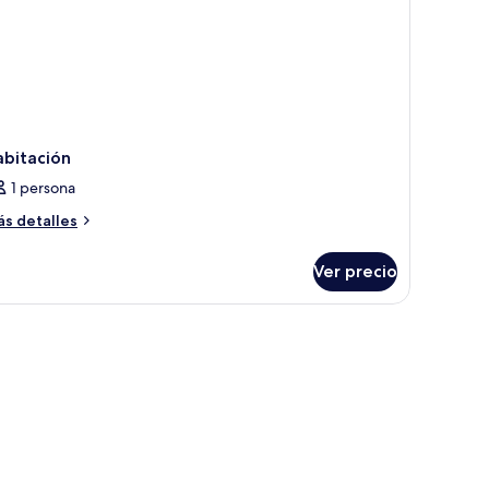
abitación
1 persona
ás
s detalles
talles
bre
Ver precio
bitación