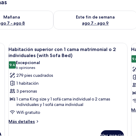
has
isponibilidad para mañana ago 7 - ago 8
Consulta la disponibilidad para este 
Mañana
Este fin de semana
ago 7 - ago 8
ago 7 - ago 9
a, escritorio, silla, sofá y mesita de noche con lámpara.
Abrir
Habitación de hotel con una cama grand
A
11
Habitación superior con 1 cama matrimonial o 2
Ha
todas
t
individuales (with Sofa Bed)
las
la
9.
Excepcional
9.4
fotos
f
9.4 de 10
(6
6 opiniones
de
d
opiniones)
279 pies cuadrados
Habitación
H
1 habitación
superior
tr
3 personas
con
C
1 cama King size y 1 sofá cama individual o 2 camas
1
ti
individuales y 1 sofá cama individual
cama
M
Má
Wifi gratuito
matrimonial
de
so
Más
Más detalles
o
Ha
detalles
2
tr
sobre
o
Ver precio