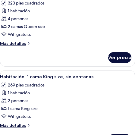
balcón
323 pies cuadrados
fotos
de
1 habitación
Habitación
4 personas
doble
2 camas Queen size
Deluxe,
Wifi gratuito
2
Más
Más detalles
camas
detalles
Queen
sobre
Ver precio
size,
Habitación
doble
balcón
Deluxe,
Abrir
Habitación de hotel con cama, almohad
6
2
Habitación, 1 cama King size, sin ventanas
todas
camas
269 pies cuadrados
Queen
las
size,
1 habitación
fotos
balcón
de
2 personas
Habitación,
1 cama King size
1
Wifi gratuito
cama
Más
Más detalles
King
detalles