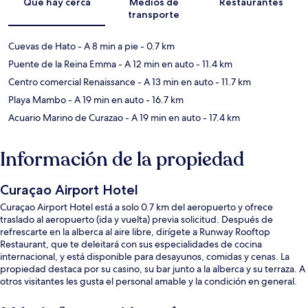
Qué hay cerca
Medios de
Restaurantes
transporte
Cuevas de Hato
- A 8 min a pie
- 0.7 km
Puente de la Reina Emma
- A 12 min en auto
- 11.4 km
Centro comercial Renaissance
- A 13 min en auto
- 11.7 km
Playa Mambo
- A 19 min en auto
- 16.7 km
Acuario Marino de Curazao
- A 19 min en auto
- 17.4 km
Información de la propiedad
Curaçao Airport Hotel
Curaçao Airport Hotel está a solo 0.7 km del aeropuerto y ofrece
traslado al aeropuerto (ida y vuelta) previa solicitud. Después de
refrescarte en la alberca al aire libre, dirígete a Runway Rooftop
Restaurant, que te deleitará con sus especialidades de cocina
internacional, y está disponible para desayunos, comidas y cenas. La
propiedad destaca por su casino, su bar junto a la alberca y su terraza. A
otros visitantes les gusta el personal amable y la condición en general.