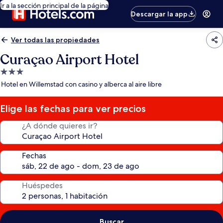
Ir a la sección principal de la página
Descargar la app
Ver todas las propiedades
Curaçao Airport Hotel
Propiedad
de
Hotel en Willemstad con casino y alberca al aire libre
3.0
estrellas
Elige las fechas para ver precios
¿A dónde quieres ir?
Fechas
Huéspedes
Buscar