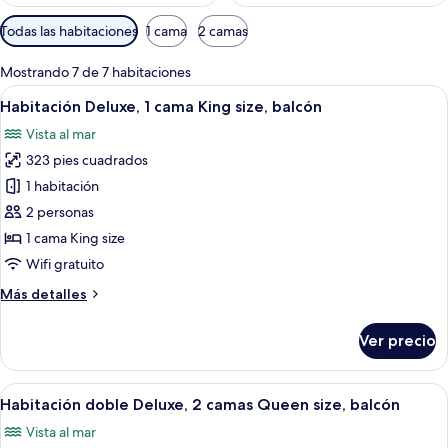
Filtros
Todas las habitaciones
1 cama
2 camas
disponibles
para
Mostrando 7 de 7 habitaciones
las
Abrir
Habitación de hotel con cama, escritorio
9
Habitación Deluxe, 1 cama King size, balcón
habitaciones
todas
Vista al mar
las
323 pies cuadrados
fotos
de
1 habitación
Habitación
2 personas
Deluxe,
1 cama King size
1
Wifi gratuito
cama
Más
Más detalles
King
detalles
size,
sobre
Ver precio
balcón
Habitación
Deluxe,
1
Abrir
Habitación de hotel con dos camas, un 
8
cama
Habitación doble Deluxe, 2 camas Queen size, balcón
todas
King
Vista al mar
size,
las