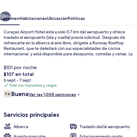
Hotel
erior
Siguiente
51+
Resumen
Habitaciones
Ubicación
Políticas
Curaçao Airport Hotel está a solo 0.7 km del aeropuerto y ofrece
traslado al aeropuerto (ida y vuelta) previa solicitud. Después de
refrescarte en la alberca al aire libre, dirígete a Runway Rooftop
Restaurant, que te deleitará con sus especialidades de cocina
internacional, y está disponible para desayunos, comidas y cenas. La
propiedad destaca por su casino, su bar junto a la alberca y su
terraza. A otros visitantes les gusta el personal amable y la condición
$101 por noche
en general.
El
$107 en total
precio
6 sept - 7 sept
Bar junto a la alberca
total
Total con impuestos y cargos
es
Opiniones
Buena
7.6
Ver las 1,005 opiniones
de
7.6 de 10,
$107
Servicios principales
Alberca
Traslado del/al aeropuerto
Acepta mascotas
Estacionamiento gratis