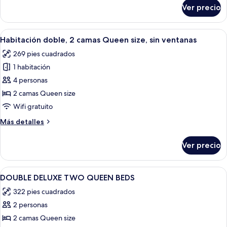
size,
sobre
Ver precio
Habitación,
sin
1
ventanas
cama
Abrir
Una habitación de hotel con dos camas,
6
King
Habitación doble, 2 camas Queen size, sin ventanas
todas
size,
269 pies cuadrados
sin
las
ventanas
1 habitación
fotos
de
4 personas
Habitación
2 camas Queen size
doble,
Wifi gratuito
2
Más
Más detalles
camas
detalles
Queen
sobre
Ver precio
Habitación
size,
doble,
sin
2
Abrir
Escritorio y espacio para trabajar con 
ventanas
13
camas
DOUBLE DELUXE TWO QUEEN BEDS
todas
Queen
322 pies cuadrados
size,
las
sin
2 personas
fotos
ventanas
de
2 camas Queen size