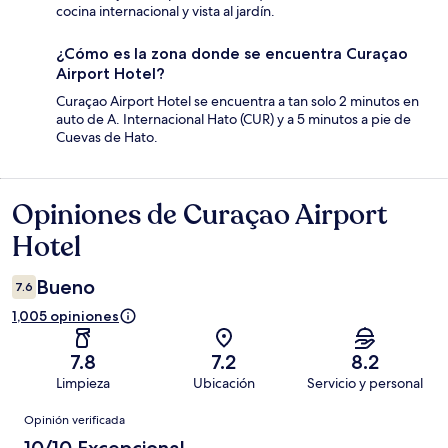
cocina internacional y vista al jardín.
¿Cómo es la zona donde se encuentra Curaçao
Airport Hotel?
Curaçao Airport Hotel se encuentra a tan solo 2 minutos en
auto de A. Internacional Hato (CUR) y a 5 minutos a pie de
Cuevas de Hato.
Opiniones de Curaçao Airport
Opiniones
Hotel
Bueno
7.6
1,005 opiniones
7.8
7.2
8.2
Limpieza
Ubicación
Servicio y personal
Opiniones
Opinión verificada