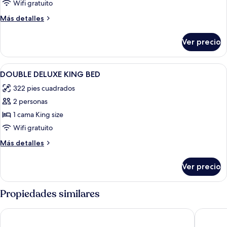
Wifi gratuito
Más
Más detalles
detalles
sobre
Ver precio
Habitación
Abrir
Escritorio y espacio para trabajar con 
13
DOUBLE DELUXE KING BED
todas
322 pies cuadrados
las
2 personas
fotos
de
1 cama King size
DOUBLE
Wifi gratuito
DELUXE
Más
Más detalles
KING
detalles
BED
sobre
Ver precio
DOUBLE
DELUXE
KING
Propiedades similares
BED
The Ritz Village Hotel
San Marc