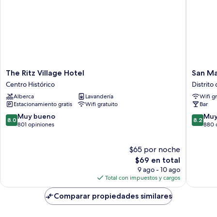
The
San
The Ritz Village Hotel
San Ma
Ritz
Marco
Centro Histórico
Distrito
Village
Hotel
Alberca
Lavandería
Wifi g
Hotel
&
Estacionamiento gratis
Wifi gratuito
Bar
Centro
Casino
Histórico
Distrito
8.0
8.2
Muy bueno
Muy
8.0
8.2
de
de
de
801 opiniones
880 
Pieterma
10,
10,
Muy
Muy
$65 por noche
bueno,
bueno,
801
El
880
$69 en total
opiniones
precio
opinion
9 ago - 10 ago
actual
Total con impuestos y cargos
es
de
Comparar propiedades similares
$69