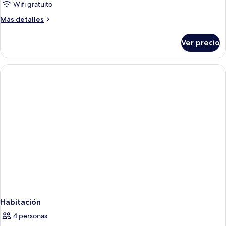
DOUBLE
Wifi gratuito
DELUXE
Más
Más detalles
TWO
detalles
QUEEN
sobre
Ver precio
DOUBLE
BEDS
DELUXE
TWO
QUEEN
BEDS
Habitación
4 personas