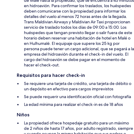
de Malé hasta la propiedad, que se encuentra a 45 minutos
en hidroavión. Para confirmar los traslados, los huéspedes
deben comunicarse con la propiedad para informar los
detalles del vuelo al menos 72 horas antes de la llegada.
Trans Maldivian Airways y Maldivian Air Taxi proporcionan
servicio de traslado todos los días de 09:00 a 15:00. Los
huéspedes que tengan previsto llegar o salir fuera de este
horario deben reservar una habitación de hotel en Malé o
en Hulhumalé. El equipaje que supere los 25 kg por
persona puede tener un cargo adicional, que se pagará a la
empresa del hidroavión durante el check-in del vuelo. El
cargo del hidroavión se debe pagar en el momento de
hacer el check-out.
Requisitos para hacer check-in
Se requiere una tarjeta de crédito, una tarjeta de débito o
un depósito en efectivo para cargos imprevistos
Se puede requerir una identificación oficial con fotografía
La edad mínima para realizar el check-in es de 18 años
Niños
La propiedad ofrece hospedaje gratuito para un máximo
de 2 niños de hasta 17 años, por adulto registrado, siempre
y cuando ocupen la misma habitación que sus padres o