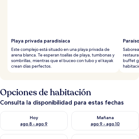
Playa privada paradisíaca
Paraís
Este complejo está situado en una playa privada de
Saborea 
arena blanca. Te esperan toallas de playa, tumbonas y
restaura
sombrillas, mientras que el buceo con tubo y el kayak
buffet g
crean días perfectos.
habitaci
Opciones de habitación
Consulta la disponibilidad para estas fechas
Consulta la disponibilidad para hoy ago 8 - ago 9
Consulta la disponibilidad pa
Hoy
Mañana
ago 8 - ago 9
ago 9 - ago 10
Consulta la disponibilidad para este fin de semana ago 14 - ag
Consulta la disponibilidad pa