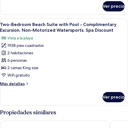
-
sobre
Ver precio
Two
Complimentary
Bedrooms
Excursion,
Family
Abrir
Ropa de cama de alta calidad y miniba
Non-
10
Beach
Two-Bedroom Beach Suite with Pool - Complimentary
todas
Villa
Motorized
Excursion, Non-Motorized Watersports, Spa Discount
with
las
Watersports,Spa
Vista a la playa
Pool
fotos
D
-
1938 pies cuadrados
de
Complimentary
2 habitaciones
Two-
Excursion,
Non-
Bedroom
6 personas
Motorized
Beach
2 camas King size
Watersports,Spa
Suite
D
Wifi gratuito
with
Más
Más detalles
Pool
detalles
-
sobre
Ver precio
Two-
Complimentary
Bedroom
Excursion,
Beach
Propiedades similares
Non-
Suite
Motorized
with
Sun Siyam Iru Veli - 24 Hours All-Inclusive with Free Transfers
VARU by 
Pool
Watersports,