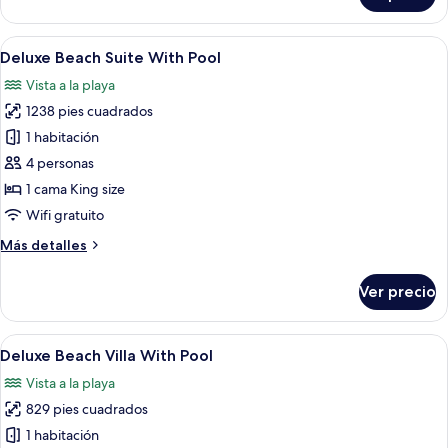
Villa
Abrir
Ropa de cama de alta calidad y miniba
10
Deluxe Beach Suite With Pool
todas
Vista a la playa
las
1238 pies cuadrados
fotos
de
1 habitación
Deluxe
4 personas
Beach
1 cama King size
Suite
Wifi gratuito
With
Más
Más detalles
Pool
detalles
sobre
Ver precio
Deluxe
Beach
Suite
Abrir
Un dormitorio con una cama grande, un 
10
With
Deluxe Beach Villa With Pool
todas
Pool
Vista a la playa
las
829 pies cuadrados
fotos
de
1 habitación