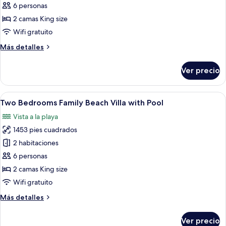
Two
6 personas
Bedroom
2 camas King size
Beach
Wifi gratuito
Suite
Más
Más detalles
with
detalles
Pool
sobre
Ver precio
Two
Bedroom
Beach
Abrir
Un área de piscina con techo de paja, 
10
Suite
Two Bedrooms Family Beach Villa with Pool
todas
with
Vista a la playa
Pool
las
1453 pies cuadrados
fotos
de
2 habitaciones
Two
6 personas
Bedrooms
2 camas King size
Family
Wifi gratuito
Beach
Más
Más detalles
Villa
detalles
with
sobre
Ver precio
Pool
Two