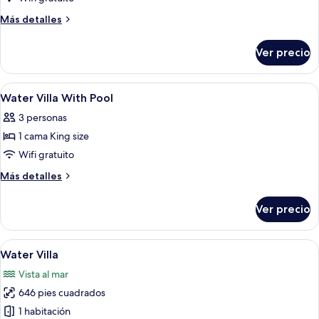
Sunset
Más
Más detalles
Water
detalles
sobre
Villa
Ver precio
Sunset
Water
Villa
Abrir
Una habitación amplia con una cama gra
10
Water Villa With Pool
todas
3 personas
las
1 cama King size
fotos
de
Wifi gratuito
Water
Más
Más detalles
Villa
detalles
sobre
With
Ver precio
Water
Pool
Villa
With
Abrir
Un dormitorio amplio con una cama gra
14
Pool
Water Villa
todas
Vista al mar
las
646 pies cuadrados
fotos
de
1 habitación