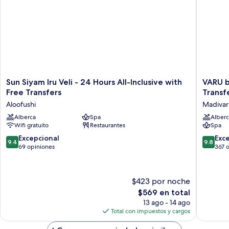
-
Spa
Complimentary
Discount
Excursion,
Non-
Motorized
Watersports,
Spa
Discount
Sun
VARU
Sun Siyam Iru Veli - 24 Hours All-Inclusive with
VARU b
Siyam
by
Free Transfers
Transf
Iru
Atmosp
Aloofushi
Madivar
Veli
-
-
Alberca
Spa
All
Alberc
Wifi gratuito
Restaurantes
Spa
24
Inclusiv
Hours
with
9.4
9.8
Excepcional
Exc
9.4
9.8
All-
Free
de
de
69 opiniones
367 
Inclusive
Transfer
10,
10,
with
Madivar
Excepcional,
Excepcio
Free
69
367
$423 por noche
Transfers
opiniones
opinion
Aloofushi
El
$569 en total
precio
13 ago - 14 ago
actual
Total con impuestos y cargos
es
de