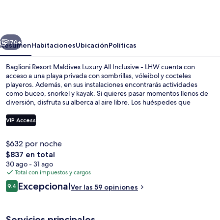
Resort
Maldives
Luxury
erior
Siguiente
All
170+
Resumen
Habitaciones
Ubicación
Políticas
Inclusive
Baglioni Resort Maldives Luxury All Inclusive - LHW cuenta con
-
acceso a una playa privada con sombrillas, vóleibol y cocteles
playeros. Además, en sus instalaciones encontrarás actividades
LHW
como buceo, snorkel y kayak. Si quieres pasar momentos llenos de
diversión, disfruta su alberca al aire libre. Los huéspedes que
prefieren consentirse, pueden hacerlo con un masaje con piedras
calientes, una sesión de envoltura corporal y una sesión de manicure
VIP Access
y pedicure. Uno de sus 4 restaurantes es Yama, con vista al mar y
especializado en cocina asiática. Otros servicios y amenidades a
$632 por noche
destacar de este resort de lujo son su club infantil gratis, su bar junto
Vista aérea
El
$837 en total
a la alberca y su sala de fitness abierta las 24 horas.
precio
30 ago - 31 ago
total
Total con impuestos y cargos
es
Opiniones
Excepcional
9.4
Ver las 59 opiniones
de
9.4 de 10,
$837
Servicios principales