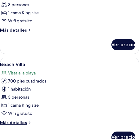
Water
3 personas
Villa
1 cama King size
Wifi gratuito
Más
Más detalles
detalles
sobre
Ver precio
Water
Villa
Abrir
Un dormitorio moderno con una cama 
12
Beach Villa
todas
Vista a la playa
las
700 pies cuadrados
fotos
de
1 habitación
Beach
3 personas
Villa
1 cama King size
Wifi gratuito
Más
Más detalles
detalles
sobre
Ver precio
Beach