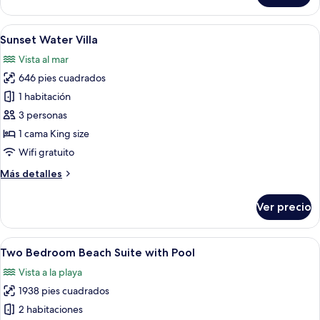
Beach
Villa
Abrir
Un dormitorio amplio con una cama gra
10
With
Sunset Water Villa
todas
Pool
Vista al mar
las
646 pies cuadrados
fotos
de
1 habitación
Sunset
3 personas
Water
1 cama King size
Villa
Wifi gratuito
Más
Más detalles
detalles
sobre
Ver precio
Sunset
Water
Villa
Abrir
Ropa de cama de alta calidad y miniba
10
Two Bedroom Beach Suite with Pool
todas
Vista a la playa
las
1938 pies cuadrados
fotos
de
2 habitaciones