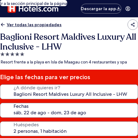
Ir a la sección principal de la página
Descargar la app
Ver todas las propiedades
Baglioni Resort Maldives Luxury All
Inclusive - LHW
Propiedad
de
Resort frente a la playa en Isla de Maagau con 4 restaurantes y spa
5.0
estrellas
Elige las fechas para ver precios
¿A dónde quieres ir?
Fechas
Huéspedes