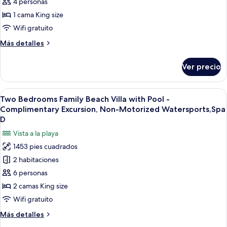
4 personas
Deluxe
Beach
1 cama King size
Suite
Wifi gratuito
with
Más
Más detalles
Pool
detalles
-
sobre
Ver precio
Deluxe
Complimentary
Beach
Excursion,
Suite
Abrir
Un área de piscina con techo de paja, 
Non-
9
with
Two Bedrooms Family Beach Villa with Pool -
todas
Pool
Motorized
Complimentary Excursion, Non-Motorized Watersports,Spa
-
las
Watersports,
D
Complimentary
fotos
Spa
Vista a la playa
Excursion,
de
Discount
Non-
1453 pies cuadrados
Two
Motorized
&
2 habitaciones
Watersports,
Bedrooms
Ro
Spa
6 personas
Family
Discount
Beach
2 camas King size
&
Villa
Ro
Wifi gratuito
with
Más
Más detalles
Pool
detalles