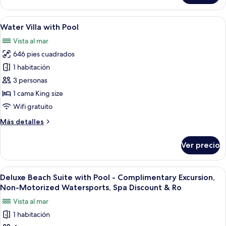
Bedrooms
Family
Abrir
Una habitación amplia con una cama gr
12
Beach
Water Villa with Pool
todas
Villa
Vista al mar
with
las
Pool
646 pies cuadrados
fotos
de
1 habitación
Water
3 personas
Villa
1 cama King size
with
Wifi gratuito
Pool
Más
Más detalles
detalles
sobre
Ver precio
Water
Villa
with
Abrir
Ropa de cama de alta calidad y miniba
10
Pool
Deluxe Beach Suite with Pool - Complimentary Excursion,
todas
Non-Motorized Watersports, Spa Discount & Ro
las
Vista al mar
fotos
1 habitación
de