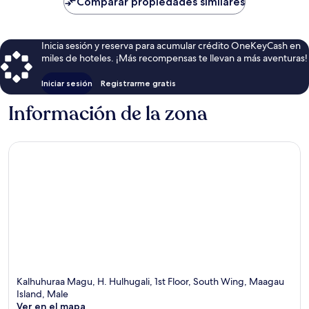
Comparar propiedades similares
$569
Inicia sesión y reserva para acumular crédito OneKeyCash en
miles de hoteles. ¡Más recompensas te llevan a más aventuras!
Iniciar sesión
Registrarme gratis
Información de la zona
Kalhuhuraa Magu, H. Hulhugali, 1st Floor, South Wing, Maagau
Island, Male
Ver en el mapa