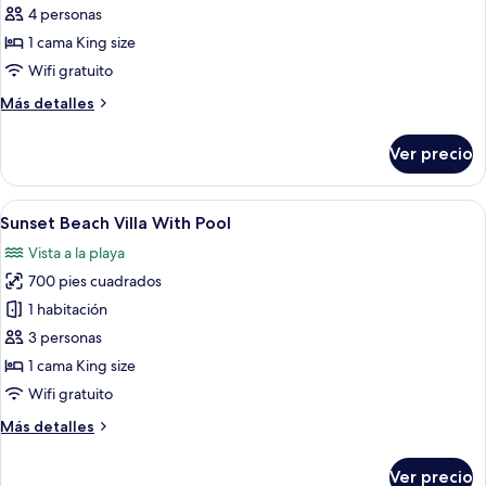
Deluxe
4 personas
Beach
1 cama King size
Villa
Wifi gratuito
With
Más
Más detalles
Pool
detalles
sobre
Ver precio
Deluxe
Beach
Villa
Abrir
Habitación de hotel con una cama gran
10
With
Sunset Beach Villa With Pool
todas
Pool
Vista a la playa
las
700 pies cuadrados
fotos
de
1 habitación
Sunset
3 personas
Beach
1 cama King size
Villa
Wifi gratuito
With
Más
Más detalles
Pool
detalles
sobre
Ver precio
Sunset