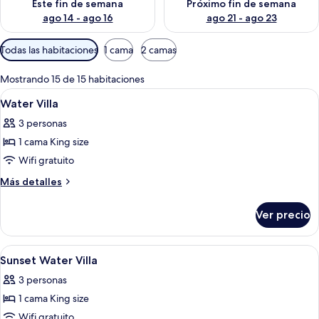
Este fin de semana
Próximo fin de semana
ago 14 - ago 16
ago 21 - ago 23
Filtros
Todas las habitaciones
1 cama
2 camas
disponibles
para
Mostrando 15 de 15 habitaciones
las
Abrir
Un dormitorio con una cama grande, te
8
Water Villa
habitaciones
todas
3 personas
las
1 cama King size
fotos
de
Wifi gratuito
Water
Más
Más detalles
Villa
detalles
sobre
Ver precio
Water
Villa
Abrir
Un dormitorio con una cama grande, te
8
Sunset Water Villa
todas
3 personas
las
1 cama King size
fotos
de
Wifi gratuito