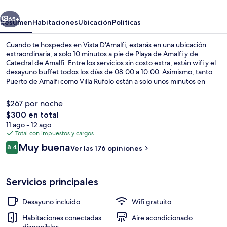
erior
Siguiente
65+
Resumen
Habitaciones
Ubicación
Políticas
Cuando te hospedes en Vista D'Amalfi, estarás en una ubicación
extraordinaria, a solo 10 minutos a pie de Playa de Amalfi y de
Catedral de Amalfi. Entre los servicios sin costo extra, están wifi y el
desayuno buffet todos los días de 08:00 a 10:00. Asimismo, tanto
Puerto de Amalfi como Villa Rufolo están a solo unos minutos en
auto. Otros visitantes hablan maravillas de las amenidades y
características como el personal amable.
$267 por noche
El
$300 en total
precio
11 ago - 12 ago
Vista del balcón
total
Total con impuestos y cargos
es
Opiniones
Muy buena
8.4
Ver las 176 opiniones
de
8.4 de 10,
$300
Servicios principales
Desayuno incluido
Wifi gratuito
Habitaciones conectadas
Aire acondicionado