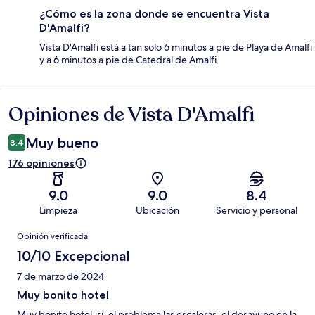
¿Cómo es la zona donde se encuentra Vista
D'Amalfi?
Vista D'Amalfi está a tan solo 6 minutos a pie de Playa de Amalfi
y a 6 minutos a pie de Catedral de Amalfi.
Opiniones de Vista D'Amalfi
Opiniones
Muy bueno
8.4
176 opiniones
9.0
9.0
8.4
Limpieza
Ubicación
Servicio y personal
Opiniones
Opinión verificada
10/10 Excepcional
7 de marzo de 2024
Muy bonito hotel
Muy bonito hotel, si, el problema las escaleras, el desayuno en la