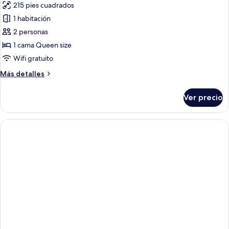
215 pies cuadrados
fotos
de
1 habitación
Habitación
2 personas
doble
1 cama Queen size
superior,
Wifi gratuito
vista
Más
Más detalles
al
detalles
mar
sobre
Ver precio
Habitación
doble
superior,
vista
al
mar