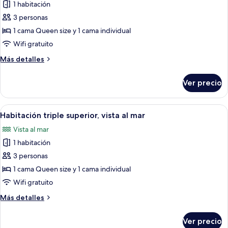
de
1 habitación
al
Habitación
mar
3 personas
triple
1 cama Queen size y 1 cama individual
Deluxe,
Wifi gratuito
vista
Más
Más detalles
al
detalles
mar
sobre
Ver precio
Habitación
triple
Deluxe,
Abrir
Habitación de hotel moderna con una c
1
vista
Habitación triple superior, vista al mar
todas
al
Vista al mar
mar
las
1 habitación
fotos
de
3 personas
Habitación
1 cama Queen size y 1 cama individual
triple
Wifi gratuito
superior,
Más
Más detalles
vista
detalles
al
sobre
Ver precio
Habitación
mar