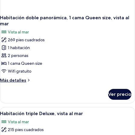
Habitación doble panorámica, 1 cama Queen size, vista al
mar
Vista al mar
269 pies cuadrados
1 habitación
2 personas
1 cama Queen size
Wifi gratuito
Más
Más detalles
detalles
sobre
Ver precio
Habitación
doble
panorámica,
Abrir
Una habitación de hotel moderna con un
1
1
Habitación triple Deluxe, vista al mar
todas
cama
Vista al mar
Queen
las
size,
215 pies cuadrados
fotos
vista