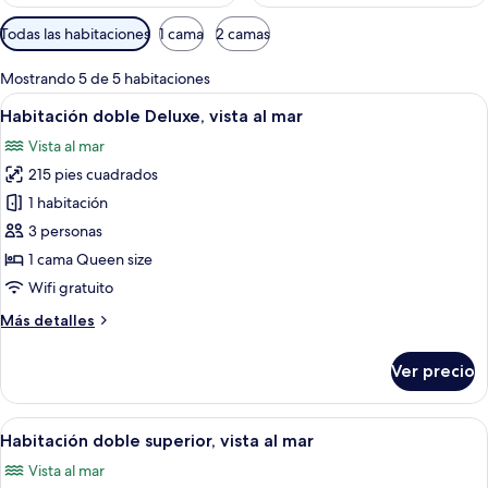
Filtros
Todas las habitaciones
1 cama
2 camas
disponibles
para
Mostrando 5 de 5 habitaciones
las
Abrir
Un dormitorio con cama, ventana con vi
11
Habitación doble Deluxe, vista al mar
habitaciones
todas
Vista al mar
las
215 pies cuadrados
fotos
de
1 habitación
Habitación
3 personas
doble
1 cama Queen size
Deluxe,
Wifi gratuito
vista
Más
Más detalles
al
detalles
mar
sobre
Ver precio
Habitación
doble
Deluxe,
Abrir
Un dormitorio con cama, ventana con v
29
vista
Habitación doble superior, vista al mar
todas
al
Vista al mar
mar
las