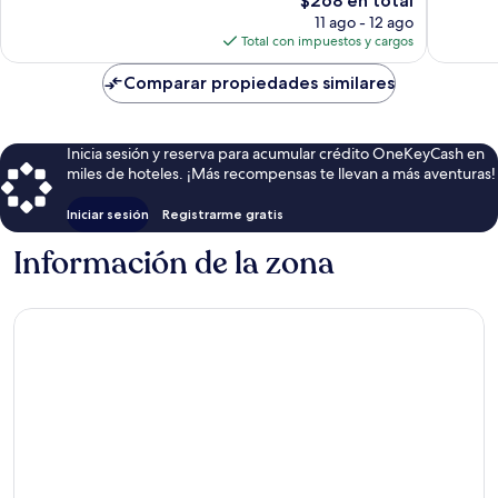
$268 en total
108
precio
opiniones
11 ago - 12 ago
actual
Total con impuestos y cargos
es
de
Comparar propiedades similares
$268
Inicia sesión y reserva para acumular crédito OneKeyCash en
miles de hoteles. ¡Más recompensas te llevan a más aventuras!
Iniciar sesión
Registrarme gratis
Información de la zona