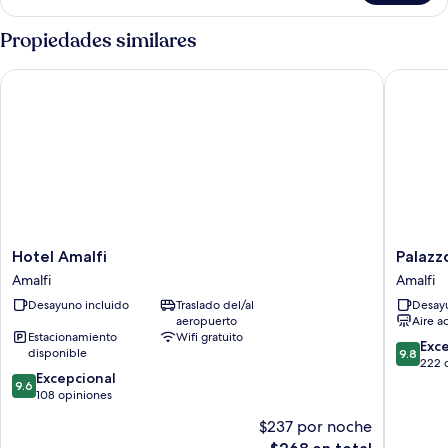
triple
superior,
Propiedades similares
vista
al
Hotel Amalfi
Palazzo V
mar
Hotel
Palazzo
Hotel Amalfi
Palazz
Amalfi
Vitaglia
Amalfi
Amalfi
Amalfi
Amalfi
Desayuno incluido
Traslado del/al
Desayu
aeropuerto
Aire a
Estacionamiento
Wifi gratuito
9.8
Exc
disponible
9.8
de
222 
9.6
Excepcional
10,
9.6
de
108 opiniones
Excepcio
10,
222
$237 por noche
Excepcional,
opinion
El