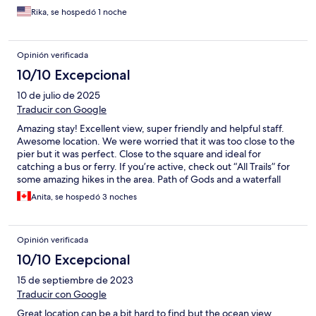
Rika, se hospedó 1 noche
Opinión verificada
10/10 Excepcional
10 de julio de 2025
Traducir con Google
Amazing stay! Excellent view, super friendly and helpful staff.
Awesome location. We were worried that it was too close to the
pier but it was perfect. Close to the square and ideal for
catching a bus or ferry. If you’re active, check out “All Trails” for
some amazing hikes in the area. Path of Gods and a waterfall
one where you walk through hundreds of lemon trees. Totally
Anita, se hospedó 3 noches
recommend this accommodation- enjoy your trip!
Opinión verificada
10/10 Excepcional
15 de septiembre de 2023
Traducir con Google
Great location can be a bit hard to find but the ocean view