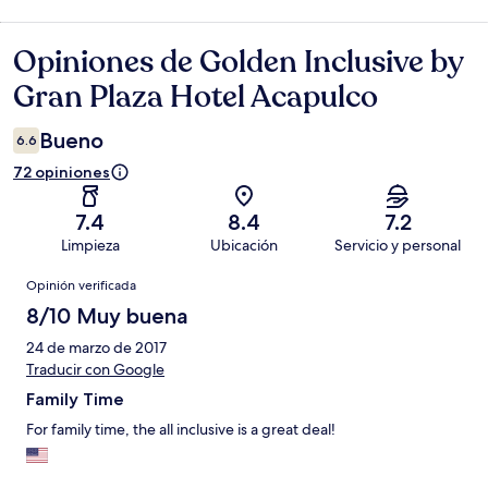
Opiniones de Golden Inclusive by
Opiniones
Gran Plaza Hotel Acapulco
Bueno
6.6
72 opiniones
7.4
8.4
7.2
Limpieza
Ubicación
Servicio y personal
Opiniones
Opinión verificada
8/10 Muy buena
24 de marzo de 2017
Traducir con Google
Family Time
For family time, the all inclusive is a great deal!