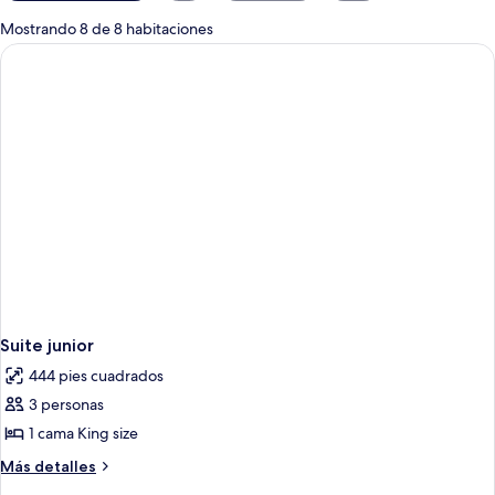
para
Mostrando 8 de 8 habitaciones
las
habitaciones
Suite junior
444 pies cuadrados
3 personas
1 cama King size
Más
Más detalles
detalles