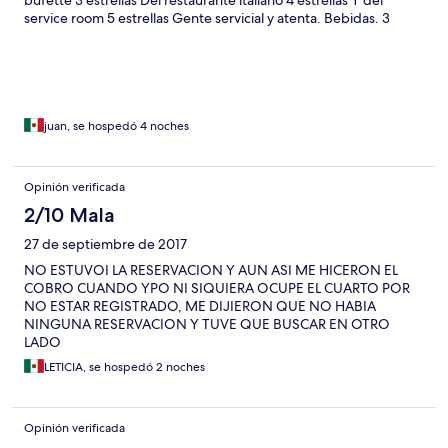
bufette 3 estrellas Del restaurante italiano 4 estrellas Y del
service room 5 estrellas Gente servicial y atenta. Bebidas. 3
estrellas te te sirven en vaso plástico pequeño,,, llévate tu vaso
de acero inox. Playa. Si sabes nadar no está mal. Si no sabes solo
meterte unos metros. A mi me apoyo un salvavidas para nadar
juan, se hospedó 4 noches
Opinión verificada
2/10 Mala
27 de septiembre de 2017
NO ESTUVOI LA RESERVACION Y AUN ASI ME HICERON EL
COBRO CUANDO YPO NI SIQUIERA OCUPE EL CUARTO POR
NO ESTAR REGISTRADO, ME DIJIERON QUE NO HABIA
NINGUNA RESERVACION Y TUVE QUE BUSCAR EN OTRO
LADO
LETICIA, se hospedó 2 noches
Opinión verificada