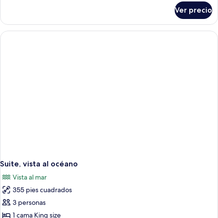
sobre
Ver precio
Suite
junior
Suite, vista al océano
Vista al mar
355 pies cuadrados
3 personas
1 cama King size