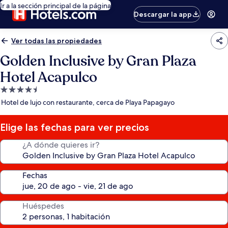
Ir a la sección principal de la página
Descargar la app
Ver todas las propiedades
Golden Inclusive by Gran Plaza
Hotel Acapulco
Propiedad
de
Hotel de lujo con restaurante, cerca de Playa Papagayo
4.5
estrellas
Elige las fechas para ver precios
¿A dónde quieres ir?
Fechas
Huéspedes