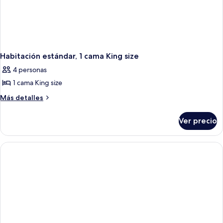
Habitación estándar, 1 cama King size
4 personas
1 cama King size
Más
Más detalles
detalles
sobre
Ver precio
Habitación
estándar,
1
cama
King
size