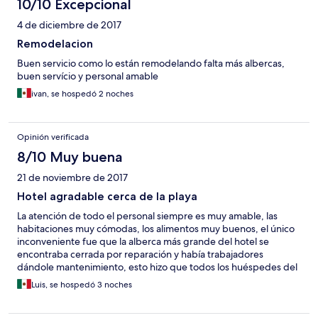
10/10 Excepcional
4 de diciembre de 2017
Remodelacion
Buen servicio como lo están remodelando falta más albercas,
buen servício y personal amable
ivan, se hospedó 2 noches
Opinión verificada
8/10 Muy buena
21 de noviembre de 2017
Hotel agradable cerca de la playa
La atención de todo el personal siempre es muy amable, las
habitaciones muy cómodas, los alimentos muy buenos, el único
inconveniente fue que la alberca más grande del hotel se
encontraba cerrada por reparación y había trabajadores
dándole mantenimiento, esto hizo que todos los huéspedes del
hotel se concentraran en 2 albercas pequeñas siendo
Luis, se hospedó 3 noches
insuficientes para tanta gente, ya que el hotel estaba a su
máxima capacidad de hospedaje, lo que hizo que no se lograra