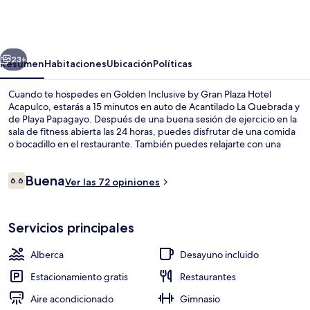
Inclusive
by
Gran
erior
Siguiente
Plaza
23+
Resumen
Habitaciones
Ubicación
Políticas
Hotel
Cuando te hospedes en Golden Inclusive by Gran Plaza Hotel
Acapulco
Acapulco, estarás a 15 minutos en auto de Acantilado La Quebrada y
de Playa Papagayo. Después de una buena sesión de ejercicio en la
sala de fitness abierta las 24 horas, puedes disfrutar de una comida
o bocadillo en el restaurante. También puedes relajarte con una
bebida en el bar junto a la alberca. Otros servicios y amenidades a
destacar de este hotel de lujo son su chapoteadero, su snack bar o
Opiniones
Buena
deli y su terraza.
6.6
Ver las 72 opiniones
6.6 de 10,
Sombrillas, toallas de playa y vóleibol 
Servicios principales
Alberca
Desayuno incluido
Estacionamiento gratis
Restaurantes
Aire acondicionado
Gimnasio