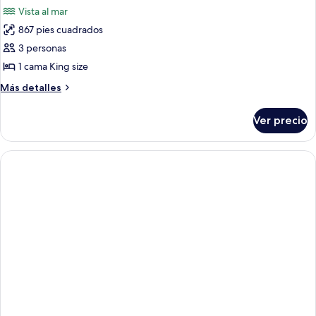
Vista al mar
867 pies cuadrados
3 personas
1 cama King size
Más
Más detalles
detalles
sobre
Ver precio
Suite