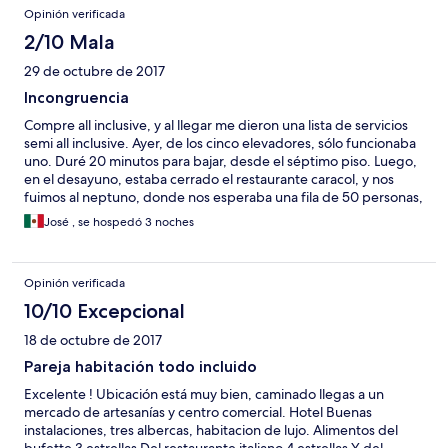
disfrutar cómodamente de la alberca. Los niños son los más
Opinión verificada
afectados por no caber todos en las alberquitas.
2/10 Mala
29 de octubre de 2017
Incongruencia
Compre all inclusive, y al llegar me dieron una lista de servicios
semi all inclusive. Ayer, de los cinco elevadores, sólo funcionaba
uno. Duré 20 minutos para bajar, desde el séptimo piso. Luego,
en el desayuno, estaba cerrado el restaurante caracol, y nos
fuimos al neptuno, donde nos esperaba una fila de 50 personas,
para pedir huevos cocinados al momento. Llegamos a las 8.15
José , se hospedó 3 noches
horas, y nos sentamos a la mesa a las 9. La comida fue repetitiva,
y presentada sin buen gusto en el bufet, durante los cuatro días
que estuvimos. En fin, el caos.
Opinión verificada
10/10 Excepcional
18 de octubre de 2017
Pareja habitación todo incluido
Excelente ! Ubicación está muy bien, caminado llegas a un
mercado de artesanías y centro comercial. Hotel Buenas
instalaciones, tres albercas, habitacion de lujo. Alimentos del