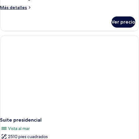
Más
Más detalles
detalles
sobre
Ver precio
Suite,
vista
al
océano
Suite presidencial
Vista al mar
2510 pies cuadrados