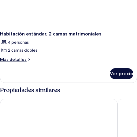
Habitación estándar, 2 camas matrimoniales
4 personas
2 camas dobles
Más
Más detalles
detalles
sobre
Ver precio
Habitación
estándar,
2
Propiedades similares
camas
matrimoniales
Hotel Emporio Acapulco
Krystal 