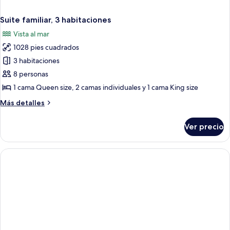
Suite familiar, 3 habitaciones
Vista al mar
1028 pies cuadrados
3 habitaciones
8 personas
1 cama Queen size, 2 camas individuales y 1 cama King size
Más
Más detalles
detalles
sobre
Ver precio
Suite
familiar,
3
habitaciones