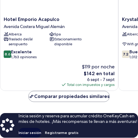
Hotel
Krystal
Hotel Emporio Acapulco
Krysta
Emporio
Beach
Avenida Costera Miguel Alemán
Avenida
Acapulco
Acapulc
Alberca
Spa
Alberc
Avenida
Avenida
Traslado del/al
Estacionamiento
Costera
Costera
aeropuerto
disponible
Wifi g
Miguel
Miguel
8.6
7.2
Alemán
Excelente
Alemán
Bue
8.6
7.2
de
de
1,763 opiniones
1,012
10,
10,
$119 por noche
Excelente,
Bueno,
El
$142 en total
1,763
1,012
precio
opiniones
opinion
6 sept - 7 sept
actual
Total con impuestos y cargos
es
de
Comparar propiedades similares
$142
Inicia sesión y reserva para acumular crédito OneKeyCash en
miles de hoteles. ¡Más recompensas te llevan a más aventuras!
Iniciar sesión
Registrarme gratis