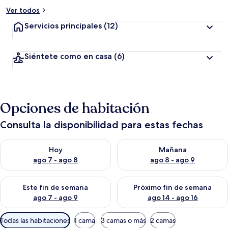
Ver todos
Servicios principales
(12)
Siéntete como en casa
(6)
Opciones de habitación
Consulta la disponibilidad para estas fechas
Consulta la disponibilidad para hoy ago 7 - ago 8
Consulta la disponibilidad pa
Hoy
Mañana
ago 7 - ago 8
ago 8 - ago 9
Consulta la disponibilidad para este fin de semana ago 7 - ag
Consulta la disponibilidad par
Este fin de semana
Próximo fin de semana
ago 7 - ago 9
ago 14 - ago 16
Filtros
Todas las habitaciones
1 cama
3 camas o más
2 camas
disponibles