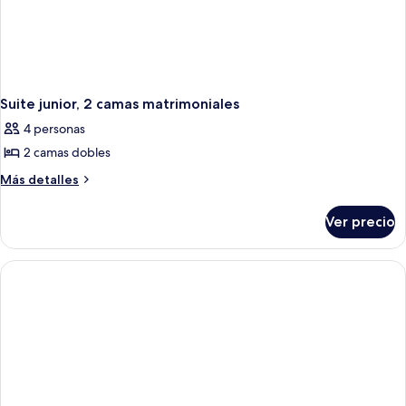
Suite junior, 2 camas matrimoniales
4 personas
2 camas dobles
Más
Más detalles
detalles
sobre
Ver precio
Suite
junior,
2
camas
matrimoniales