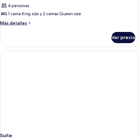
4 personas
1 cama King size y 2 camas Queen size
Más
Más detalles
detalles
sobre
Ver precio
Suite
presidencial
Suite