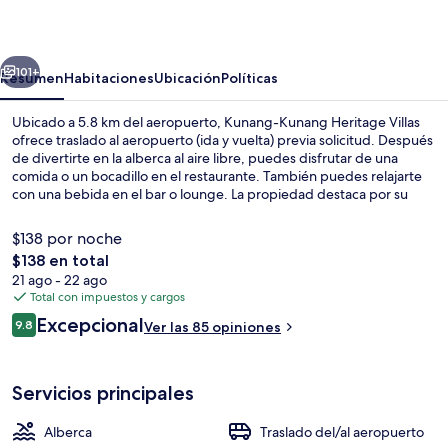
Heritage
Villas
erior
Siguiente
101+
Resumen
Habitaciones
Ubicación
Políticas
Ubicado a 5.8 km del aeropuerto, Kunang-Kunang Heritage Villas
ofrece traslado al aeropuerto (ida y vuelta) previa solicitud. Después
de divertirte en la alberca al aire libre, puedes disfrutar de una
comida o un bocadillo en el restaurante. También puedes relajarte
con una bebida en el bar o lounge. La propiedad destaca por su
terraza y su jardín.
$138 por noche
El
$138 en total
precio
21 ago - 22 ago
Ropa de cama de alta calidad, camas 
total
Total con impuestos y cargos
es
Opiniones
Excepcional
9.8
Ver las 85 opiniones
de
9.8 de 10,
$138
Servicios principales
Alberca
Traslado del/al aeropuerto