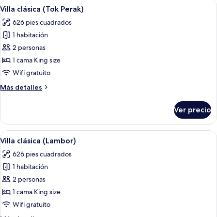
Abrir
Una casa de madera con techo de paja,
4
Villa clásica (Tok Perak)
todas
626 pies cuadrados
las
1 habitación
fotos
de
2 personas
Villa
1 cama King size
clásica
Wifi gratuito
(Tok
Más
Más detalles
Perak)
detalles
sobre
Ver precio
Villa
clásica
(Tok
Abrir
Una cama con dosel y cortinas blancas
4
Perak)
Villa clásica (Lambor)
todas
626 pies cuadrados
las
1 habitación
fotos
de
2 personas
Villa
1 cama King size
clásica
Wifi gratuito
(Lambor)