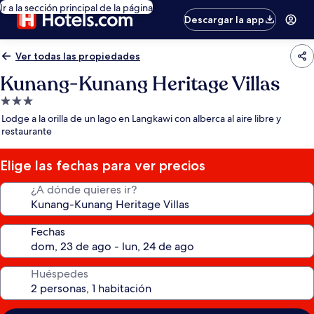
Ir a la sección principal de la página
Descargar la app
Ver todas las propiedades
Kunang-Kunang Heritage Villas
Propiedad
de
Lodge a la orilla de un lago en Langkawi con alberca al aire libre y
3.0
restaurante
estrellas
Elige las fechas para ver precios
¿A dónde quieres ir?
Fechas
Huéspedes