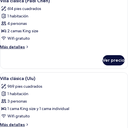
Villa clásica (Padi Cheh)
todas
614 pies cuadrados
las
1 habitación
fotos
de
4 personas
Villa
2 camas King size
clásica
Wifi gratuito
(Padi
Más
Más detalles
Cheh)
detalles
sobre
Ver precio
Villa
clásica
(Padi
Abrir
Una casa de madera con techo de paja
10
Cheh)
Villa clásica (Ulu)
todas
969 pies cuadrados
las
1 habitación
fotos
de
3 personas
Villa
1 cama King size y 1 cama individual
clásica
Wifi gratuito
(Ulu)
Más
Más detalles