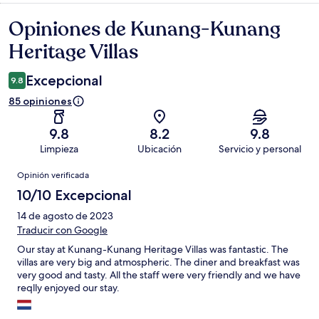
Opiniones de Kunang-Kunang
Opiniones
Heritage Villas
Excepcional
9.8
85 opiniones
9.8
8.2
9.8
Limpieza
Ubicación
Servicio y personal
Opiniones
Opinión verificada
10/10 Excepcional
14 de agosto de 2023
Traducir con Google
Our stay at Kunang-Kunang Heritage Villas was fantastic. The
villas are very big and atmospheric. The diner and breakfast was
very good and tasty. All the staff were very friendly and we have
reqlly enjoyed our stay.