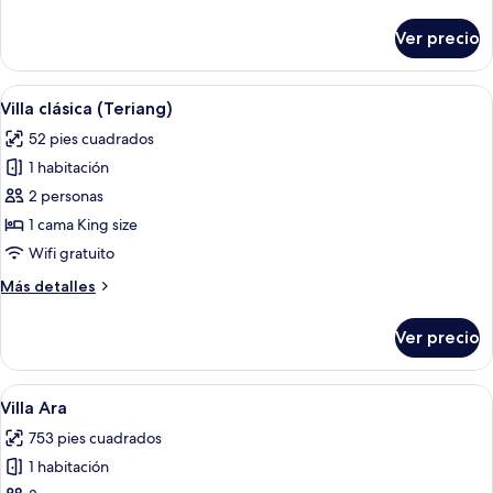
detalles
sobre
Ver precio
Villa
clásica
(Ulu)
Abrir
Una casa de madera tradicional con te
7
Villa clásica (Teriang)
todas
52 pies cuadrados
las
1 habitación
fotos
de
2 personas
Villa
1 cama King size
clásica
Wifi gratuito
(Teriang)
Más
Más detalles
detalles
sobre
Ver precio
Villa
clásica
(Teriang)
Abrir
Una habitación de madera tradicional 
5
Villa Ara
todas
753 pies cuadrados
las
1 habitación
fotos