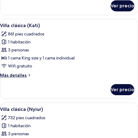
sobre
Ver precio
Villa
clásica
(Kutai)
Abrir
Una casa de madera tradicional con tec
7
Villa clásica (Kati)
todas
861 pies cuadrados
las
1 habitación
fotos
de
3 personas
Villa
1 cama King size y 1 cama individual
clásica
Wifi gratuito
(Kati)
Más
Más detalles
detalles
sobre
Ver precio
Villa
clásica
(Kati)
Abrir
Una habitación tipo cabaña de madera 
6
Villa clásica (Nyiur)
todas
732 pies cuadrados
las
1 habitación
fotos
de
3 personas