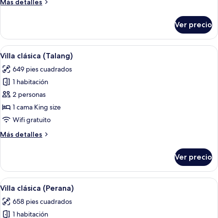
Más
Más detalles
detalles
sobre
Ver precio
Villa
clásica
(Lambor)
Abrir
Una casa de madera rústica con tejado
4
Villa clásica (Talang)
todas
649 pies cuadrados
las
1 habitación
fotos
de
2 personas
Villa
1 cama King size
clásica
Wifi gratuito
(Talang)
Más
Más detalles
detalles
sobre
Ver precio
Villa
clásica
(Talang)
Abrir
Una casa de madera con techo de paja
4
Villa clásica (Perana)
todas
658 pies cuadrados
las
1 habitación
fotos