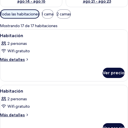
ago 14 - ago 16
ago 21 - ago 23
Filtros
Todas las habitaciones
1 cama
2 camas
disponibles
para
Mostrando 17 de 17 habitaciones
las
Abrir
Una habitación con cama con dosel, do
13
Habitación
habitaciones
todas
2 personas
las
Wifi gratuito
fotos
de
Más
Más detalles
detalles
Habitación
sobre
Ver precio
Habitación
Abrir
Una habitación tipo cabaña de madera 
12
Habitación
todas
2 personas
las
Wifi gratuito
fotos
de
Más
Más detalles
detalles
Habitación
sobre