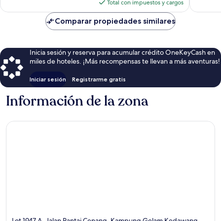
actual
Total con impuestos y cargos
es
de
Comparar propiedades similares
$199
Inicia sesión y reserva para acumular crédito OneKeyCash en
miles de hoteles. ¡Más recompensas te llevan a más aventuras!
Iniciar sesión
Registrarme gratis
Información de la zona
Lot 1947 A, Jalan Pantai Cenang, Kampung Gelam Kedawang,