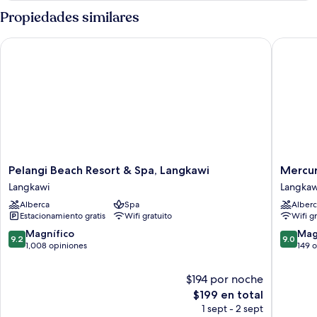
(Semat)
Propiedades similares
Pelangi Beach Resort & Spa, Langkawi
Mercure 
Pelangi
Mercur
Pelangi Beach Resort & Spa, Langkawi
Mercur
Beach
Langkaw
Langkawi
Langkaw
Resort
Pantai
Alberca
Spa
Alberc
&
Cenang
Estacionamiento gratis
Wifi gratuito
Wifi g
Spa,
Langkaw
Langkawi
9.2
9.0
Magnífico
Mag
9.2
9.0
Langkawi
de
de
1,008 opiniones
149 
10,
10,
Magnífico,
Magnífi
$194 por noche
1,008
149
El
$199 en total
opiniones
opinion
precio
1 sept - 2 sept