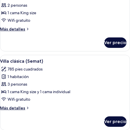
de
2 personas
Villa
1 cama King size
clásica
Wifi gratuito
(Perana)
Más
Más detalles
detalles
sobre
Ver precio
Villa
clásica
(Perana)
Abrir
Una casa de madera con techo de paja,
4
Villa clásica (Semat)
todas
785 pies cuadrados
las
1 habitación
fotos
de
3 personas
Villa
1 cama King size y 1 cama individual
clásica
Wifi gratuito
(Semat)
Más
Más detalles
detalles
sobre
Ver precio
Villa
clásica