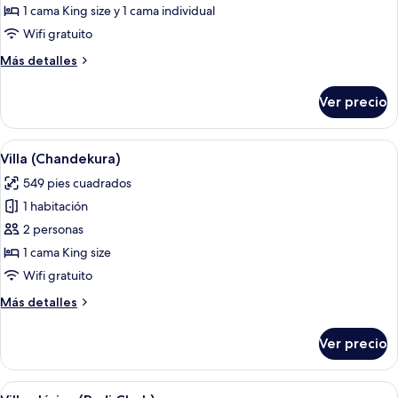
Villa
1 cama King size y 1 cama individual
clásica
Wifi gratuito
(Nyiur)
Más
Más detalles
detalles
sobre
Ver precio
Villa
clásica
(Nyiur)
Abrir
Una casa de madera tradicional con te
4
Villa (Chandekura)
todas
549 pies cuadrados
las
1 habitación
fotos
de
2 personas
Villa
1 cama King size
(Chandekura)
Wifi gratuito
Más
Más detalles
detalles
sobre
Ver precio
Villa
(Chandekura)
Abrir
Una habitación con cama con dosel, un
6