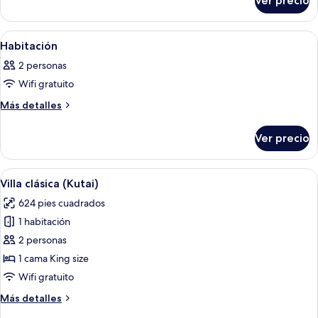
Ver precio
Habitación
Abrir
Una habitación de madera con una ca
11
Habitación
todas
2 personas
las
Wifi gratuito
fotos
de
Más
Más detalles
detalles
Habitación
sobre
Ver precio
Habitación
Abrir
Una habitación de madera con una cama
4
Villa clásica (Kutai)
todas
624 pies cuadrados
las
1 habitación
fotos
de
2 personas
Villa
1 cama King size
clásica
Wifi gratuito
(Kutai)
Más
Más detalles
detalles