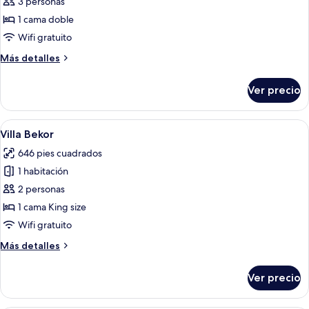
de
3 personas
Villa
1 cama doble
Ara
Wifi gratuito
Más
Más detalles
detalles
sobre
Ver precio
Villa
Ara
Abrir
Una casa tradicional con techo de paj
4
Villa Bekor
todas
646 pies cuadrados
las
1 habitación
fotos
de
2 personas
Villa
1 cama King size
Bekor
Wifi gratuito
Más
Más detalles
detalles
sobre
Ver precio
Villa
Bekor