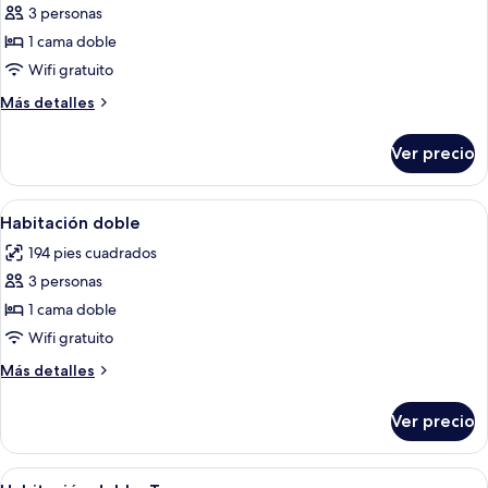
3 personas
fotos
de
1 cama doble
Habitación
Wifi gratuito
Deluxe,
Más
Más detalles
Terraza
detalles
sobre
Ver precio
Habitación
Deluxe,
Terraza
Abrir
Una puerta de madera con un ventanal 
8
Habitación doble
todas
194 pies cuadrados
las
3 personas
fotos
de
1 cama doble
Habitación
Wifi gratuito
doble
Más
Más detalles
detalles
sobre
Ver precio
Habitación
doble
Abrir
Una habitación con una cama, una mesa
10