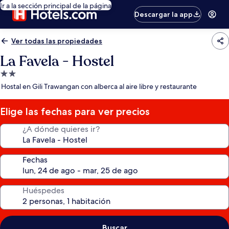
Ir a la sección principal de la página
Descargar la app
Ver todas las propiedades
La Favela - Hostel
Propiedad
de
Hostal en Gili Trawangan con alberca al aire libre y restaurante
2.0
estrellas
Elige las fechas para ver precios
¿A dónde quieres ir?
Fechas
Huéspedes
Buscar