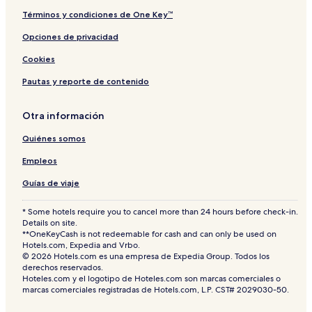
f
i
o
A
Términos y condiciones de One Key™
r
i
Opciones de privacidad
C
r
o
Cookies
o
l
Pautas y reporte de contenido
A
d
u
Otra información
l
Quiénes somos
t
s
Empleos
O
n
Guías de viaje
l
y
* Some hotels require you to cancel more than 24 hours before check-in.
Details on site.
**OneKeyCash is not redeemable for cash and can only be used on
Hotels.com, Expedia and Vrbo.
© 2026 Hotels.com es una empresa de Expedia Group. Todos los
derechos reservados.
Hoteles.com y el logotipo de Hoteles.com son marcas comerciales o
marcas comerciales registradas de Hotels.com, L.P. CST# 2029030-50.