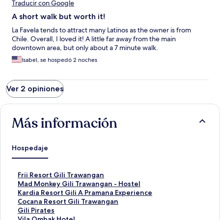
Traducir con Google
A short walk but worth it!
La Favela tends to attract many Latinos as the owner is from
Chile. Overall, I loved it! A little far away from the main
downtown area, but only about a 7 minute walk.
Isabel, se hospedó 2 noches
Ver 2 opiniones
Más información
Hospedaje
E
Frii Resort Gili Trawangan
n
E
Mad Monkey Gili Trawangan - Hostel
l
n
E
Kardia Resort Gili A Pramana Experience
a
l
n
E
Cocana Resort Gili Trawangan
c
a
l
n
E
Gili Pirates
e
c
a
l
n
E
Vila Ombak Hotel