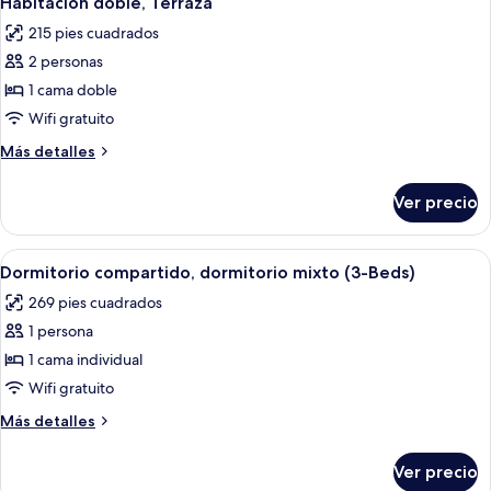
Habitación doble, Terraza
todas
215 pies cuadrados
las
2 personas
fotos
de
1 cama doble
Habitación
Wifi gratuito
doble,
Más
Más detalles
Terraza
detalles
sobre
Ver precio
Habitación
doble,
Terraza
Abrir
Habitación con tres camas individual
5
Dormitorio compartido, dormitorio mixto (3-Beds)
todas
269 pies cuadrados
las
1 persona
fotos
de
1 cama individual
Dormitorio
Wifi gratuito
compartido,
Más
Más detalles
dormitorio
detalles
mixto
sobre
Ver precio
Dormitorio
(3-