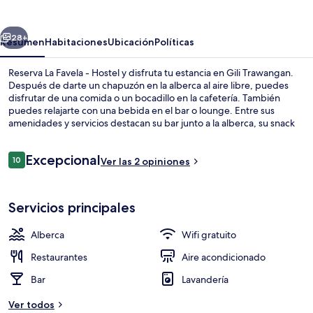
-
Hostel
erior
Siguiente
28+
Resumen
Habitaciones
Ubicación
Políticas
Reserva La Favela - Hostel y disfruta tu estancia en Gili Trawangan.
Después de darte un chapuzón en la alberca al aire libre, puedes
disfrutar de una comida o un bocadillo en la cafetería. También
puedes relajarte con una bebida en el bar o lounge. Entre sus
amenidades y servicios destacan su bar junto a la alberca, su snack
bar o deli y su terraza.
Opiniones
Excepcional
10
Ver las 2 opiniones
10 de 10,
Áreas de la propiedad
Servicios principales
Alberca
Wifi gratuito
Restaurantes
Aire acondicionado
Bar
Lavandería
Ver todos