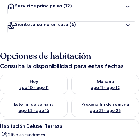
Servicios principales
(12)
Siéntete como en casa
(6)
Opciones de habitación
Consulta la disponibilidad para estas fechas
Consulta la disponibilidad para hoy ago 10 - ago 11
Consulta la disponibilidad par
Hoy
Mañana
ago 10 - ago 11
ago 11 - ago 12
Consulta la disponibilidad para este fin de semana ago 14 - ag
Consulta la disponibilidad pa
Este fin de semana
Próximo fin de semana
ago 14 - ago 16
ago 21 - ago 23
Abrir
Una cama bien hecha con una colcha es
14
Habitación Deluxe, Terraza
todas
215 pies cuadrados
las