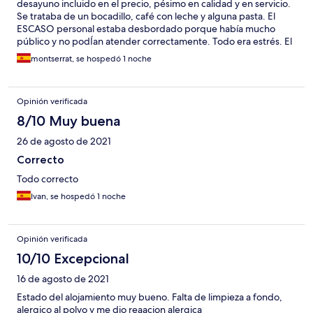
desayuno incluido en el precio, pésimo en calidad y en servicio.
Se trataba de un bocadillo, café con leche y alguna pasta. El
ESCASO personal estaba desbordado porque había mucho
público y no podÍan atender correctamente. Todo era estrés. El
plato con el bocadillo que nos trajeron casi nos lo tiraron encima
montserrat, se hospedó 1 noche
de la mesa FATAL, no volveríamos...
Opinión verificada
8/10 Muy buena
26 de agosto de 2021
Correcto
Todo correcto
Ivan, se hospedó 1 noche
Opinión verificada
10/10 Excepcional
16 de agosto de 2021
Estado del alojamiento muy bueno. Falta de limpieza a fondo,
alergico al polvo y me dio reaacion alergica