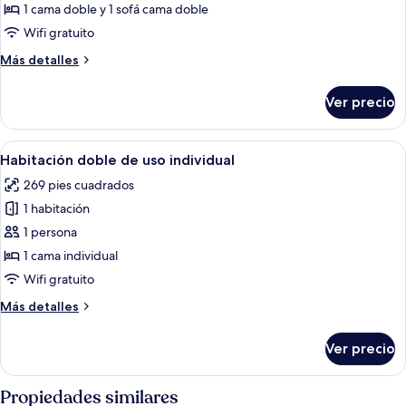
Departamento,
1 cama doble y 1 sofá cama doble
1
Wifi gratuito
habitación
Más
Más detalles
detalles
sobre
Ver precio
Departamento,
1
habitación
Abrir
Habitación de hotel con cabecera de 
5
Habitación doble de uso individual
todas
269 pies cuadrados
las
1 habitación
fotos
de
1 persona
Habitación
1 cama individual
doble
Wifi gratuito
de
Más
Más detalles
uso
detalles
individual
sobre
Ver precio
Habitación
doble
de
Propiedades similares
uso