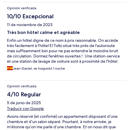
Opinión verificada
10/10 Excepcional
11 de noviembre de 2023
Très bon hôtel calme et agréable
Enfin un hôtel digne de ce nom à prix raisonnable. On accède
très facilement à l'hôtel El Tollo situé très près de l'autoroute
mais suffisamment loin pour ne pas entendre le moindre bruit
de circulation. Dormez fenêtres ouvertes !. Une station-service
et une station de lavage de voiture sont à proximité de l'hôtel.
Ce dernier comprend un grand bar un restaurant et un parking
Jean-Daniel, se hospedó 1 noche
fermé et gratuit. La réceptionniste ne se jette pas sur vous car
elle a plusieurs fonctions mais reste très aimable comme le reste
du personnel. La chambre est grande les fenêtres ferment bien.
Opinión verificada
Les équipements ne sont pas neufs mais fonctionnent. Le
chauffage est l'air conditionné fonctionne très bien et surtout la
4/10 Regular
télévision n'est pas comme ces télévision de la taille d'un timbre-
5 de junio de 2025
poste ; c'est une grande télévision de qualité Si vous passez
près de Utiel, je vous recommande cet hôtel qui mérite 4 étoiles
Traducir con Google
et demi sur 5
Avions réservé (et confirmé) un appartement disposant d’une
chambre et d’un salon séparé. Pourtant, à notre arrivée, je
m’étonne qu’on me parle d’une chambre. Et on nous dit que