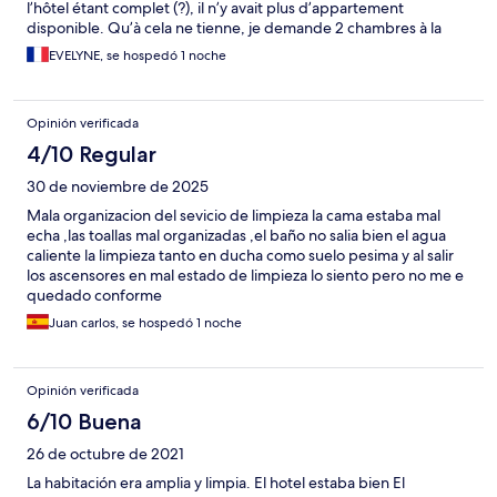
l’hôtel étant complet (?), il n’y avait plus d’appartement
disponible. Qu’à cela ne tienne, je demande 2 chambres à la
place. Après quelques instants d’embarras et un coup de fil,
EVELYNE, se hospedó 1 noche
nous obtenons l’appartement réservé. Outre le procédé un peu
douteux, le petit-déjeuner (heureusement inclus) est indigne
d’un hotel 3*voire d’un hôtel tout court. Salle et tables à la
Opinión verificada
propreté douteuse, petits pains encore dans leur poche
plastique …Mis à part des yaourts Danone et un excellent jus
4/10 Regular
d’orange, les gâteaux semblaient avoir toujours été là… De plus,
30 de noviembre de 2025
impossible de trouver un resto à moins d’aller à 15 km de là et
encore, en cherchant bien ! Dommage, après avoir déjà fait
Mala organizacion del sevicio de limpieza la cama estaba mal
700km de voiture…
echa ,las toallas mal organizadas ,el baño no salia bien el agua
caliente la limpieza tanto en ducha como suelo pesima y al salir
los ascensores en mal estado de limpieza lo siento pero no me e
quedado conforme
Juan carlos, se hospedó 1 noche
Opinión verificada
6/10 Buena
26 de octubre de 2021
La habitación era amplia y limpia. El hotel estaba bien El