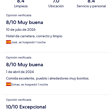
8.4
7.0
8.4
Limpieza
Ubicación
Servicio y personal
Opiniones
Opinión verificada
8/10 Muy buena
10 de julio de 2026
Hotel de carretera, correcto y limpio
José, se hospedó 1 noche
Opinión verificada
8/10 Muy buena
1 de abril de 2024
Comida excelente, pueblo i alrededores muy bonitos.
Dimas, se hospedó 1 noche
Opinión verificada
10/10 Excepcional