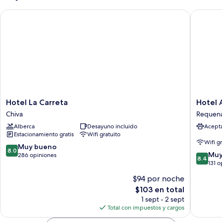
individual
Hotel La Carreta
Hotel Av
Hotel
Hotel
Hotel La Carreta
Hotel 
La
Avenida
Chiva
Requen
Carreta
Requen
Alberca
Desayuno incluido
Acept
Chiva
Estacionamiento gratis
Wifi gratuito
Wifi g
8.0
Muy bueno
8.0
8.4
Muy
de
286 opiniones
8.4
de
131 o
10,
10,
Muy
$94 por noche
Muy
bueno,
El
$103 en total
bueno,
286
precio
131
1 sept - 2 sept
opiniones
actual
opinion
Total con impuestos y cargos
es