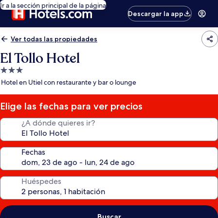
Ir a la sección principal de la página
Descargar la app
Ver todas las propiedades
El Tollo Hotel
Propiedad
de
Hotel en Utiel con restaurante y bar o lounge
3.0
estrellas
Elige las fechas para ver precios
¿A dónde quieres ir?
Fechas
Huéspedes
Buscar