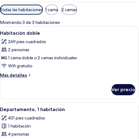
Filtros
Todas las habitaciones
1 cama
2 camas
disponibles
para
Mostrando 3 de 3 habitaciones
las
Abrir
Una cama doble con colcha floral y do
10
Habitación doble
habitaciones
todas
269 pies cuadrados
las
2 personas
fotos
de
1 cama doble o 2 camas individuales
Habitación
Wifi gratuito
doble
Más
Más detalles
detalles
sobre
Ver precio
Habitación
doble
Abrir
Un salón con un sofá marrón, una mesa
6
Departamento, 1 habitación
todas
431 pies cuadrados
las
1 habitación
fotos
de
4 personas