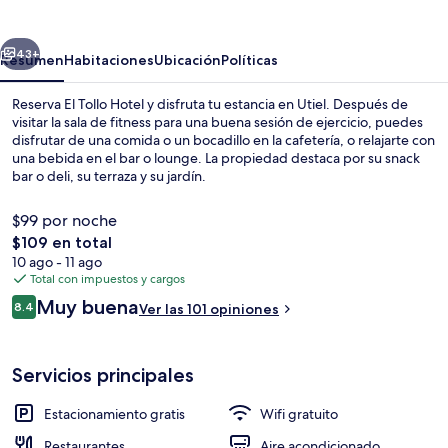
Hotel
erior
Siguiente
43+
Resumen
Habitaciones
Ubicación
Políticas
Reserva El Tollo Hotel y disfruta tu estancia en Utiel. Después de
visitar la sala de fitness para una buena sesión de ejercicio, puedes
disfrutar de una comida o un bocadillo en la cafetería, o relajarte con
una bebida en el bar o lounge. La propiedad destaca por su snack
bar o deli, su terraza y su jardín.
$99 por noche
El
$109 en total
precio
10 ago - 11 ago
Se sirven desayunos, comidas y cenas
total
Total con impuestos y cargos
es
Opiniones
Muy buena
8.4
Ver las 101 opiniones
de
8.4 de 10,
$109
Servicios principales
Estacionamiento gratis
Wifi gratuito
Restaurantes
Aire acondicionado