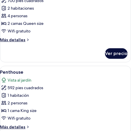
700 pies cuadrados
fotos
de
2 habitaciones
Suite
4 personas
superior
2 camas Queen size
Wifi gratuito
Más
Más detalles
detalles
sobre
Ver precio
Suite
superior
Abrir
Una sala de estar moderna con techo d
4
Penthouse
todas
Vista al jardín
las
592 pies cuadrados
fotos
de
1 habitación
Penthouse
2 personas
1 cama King size
Wifi gratuito
Más
Más detalles