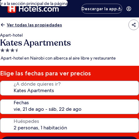
Ir a la sección principal de la página
Descargar la app
Ver todas las propiedades
Apart-hotel
Kates Apartments
Propiedad
de
Apart-hotel en Nairobi con alberca al aire libre y restaurante
3.5
estrellas
Elige las fechas para ver precios
¿A dónde quieres ir?
Fechas
Huéspedes