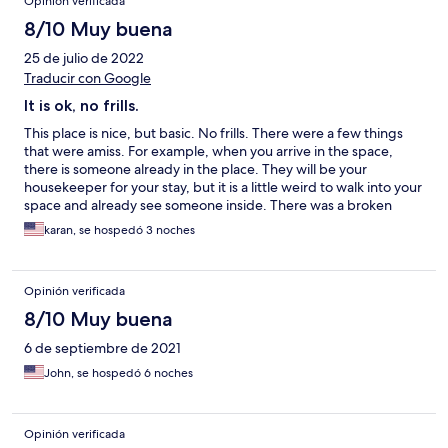
Opinión verificada
8/10 Muy buena
25 de julio de 2022
Traducir con Google
It is ok, no frills.
This place is nice, but basic. No frills. There were a few things
that were amiss. For example, when you arrive in the space,
there is someone already in the place. They will be your
housekeeper for your stay, but it is a little weird to walk into your
space and already see someone inside. There was a broken
glass in the kitchen and an unzipped pillow on the couch. The
karan, se hospedó 3 noches
bistro is slow, and the staff seemed confused, not knowing the
prices of coffee and although there is an all day breakfast, it only
goes till noon. That being said, its an ok place. If you are going
Opinión verificada
to have a long stay, this might be the place for you. The staff is
friendly and helpful. This would not be the place for a short
8/10 Muy buena
vacation.
6 de septiembre de 2021
John, se hospedó 6 noches
Opinión verificada