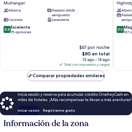
Apartment
Suite
Muthangari
Highrid
Hotel
Hotel
Alberca
Traslado del/al
Alberc
Muthangari
Highrid
aeropuerto
Trasla
Cocineta
Lavandería
aerop
8.8
9.0
Excelente
Mag
8.8
9.0
de
de
75 opiniones
107 
10,
10,
Excelente,
Magnífi
$67 por noche
75
107
opiniones
El
opinion
$80 en total
precio
13 ago - 14 ago
actual
Total con impuestos y cargos
es
de
Comparar propiedades similares
$80
Inicia sesión y reserva para acumular crédito OneKeyCash en
miles de hoteles. ¡Más recompensas te llevan a más aventuras!
Iniciar sesión
Registrarme gratis
Información de la zona