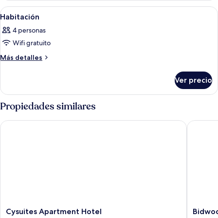
Abrir
Un dormitorio con dos camas de mader
8
Habitación
todas
4 personas
las
Wifi gratuito
fotos
de
Más
Más detalles
detalles
Habitación
sobre
Ver precio
Habitación
Propiedades similares
Cysuites Apartment Hotel
Bidwood 
Cysuites
Bidwoo
Cysuites Apartment Hotel
Bidwoo