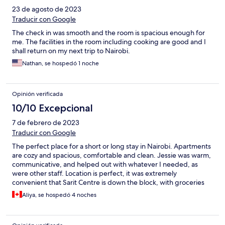
23 de agosto de 2023
Traducir con Google
The check in was smooth and the room is spacious enough for
me. The facilities in the room including cooking are good and I
shall return on my next trip to Nairobi.
Nathan, se hospedó 1 noche
Opinión verificada
10/10 Excepcional
7 de febrero de 2023
Traducir con Google
The perfect place for a short or long stay in Nairobi. Apartments
are cozy and spacious, comfortable and clean. Jessie was warm,
communicative, and helped out with whatever I needed, as
were other staff. Location is perfect, it was extremely
convenient that Sarit Centre is down the block, with groceries
and absolutely anything else you might need. The pool was a
Aliya, se hospedó 4 noches
nice treat, I loved my daily evening swim before sunset.