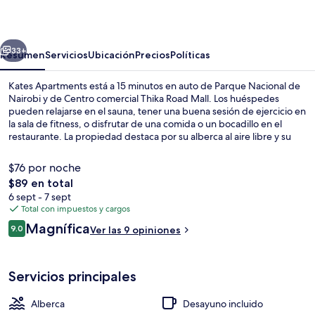
erior
Siguiente
33+
Resumen
Servicios
Ubicación
Precios
Políticas
Kates Apartments está a 15 minutos en auto de Parque Nacional de
Nairobi y de Centro comercial Thika Road Mall. Los huéspedes
pueden relajarse en el sauna, tener una buena sesión de ejercicio en
la sala de fitness, o disfrutar de una comida o un bocadillo en el
restaurante. La propiedad destaca por su alberca al aire libre y su
baño de vapor, al igual que por sus departamentos con cocina y
refrigerador.
$76 por noche
El
$89 en total
precio
6 sept - 7 sept
Exterior
total
Total con impuestos y cargos
es
Opiniones
Magnífica
9.0
Ver las 9 opiniones
de
9.0 de 10,
$89
Servicios principales
Alberca
Desayuno incluido