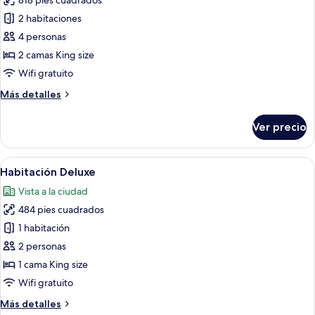
818 pies cuadrados
fotos
de
2 habitaciones
Suite
4 personas
ejecutiva
2 camas King size
Wifi gratuito
Más
Más detalles
detalles
sobre
Ver precio
Suite
ejecutiva
Abrir
Habitación de hotel con una cama gra
2
Habitación Deluxe
todas
Vista a la ciudad
las
484 pies cuadrados
fotos
de
1 habitación
Habitación
2 personas
Deluxe
1 cama King size
Wifi gratuito
Más
Más detalles