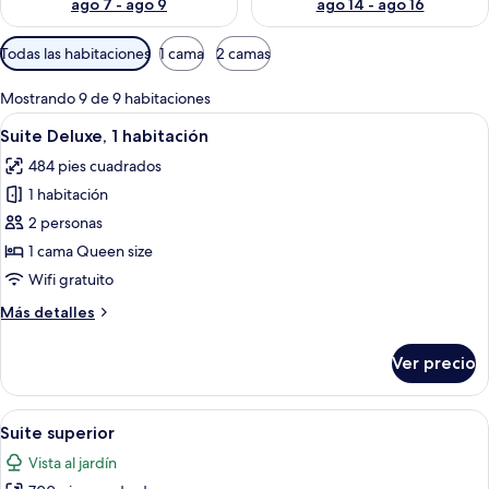
ago 7 - ago 9
ago 14 - ago 16
Filtros
Todas las habitaciones
1 cama
2 camas
disponibles
para
Mostrando 9 de 9 habitaciones
las
Abrir
Una sala de estar moderna con piso de 
4
Suite Deluxe, 1 habitación
habitaciones
todas
484 pies cuadrados
las
1 habitación
fotos
de
2 personas
Suite
1 cama Queen size
Deluxe,
Wifi gratuito
1
Más
Más detalles
habitación
detalles
sobre
Ver precio
Suite
Deluxe,
1
Abrir
Una sala de estar moderna con un tel
4
habitación
Suite superior
todas
Vista al jardín
las