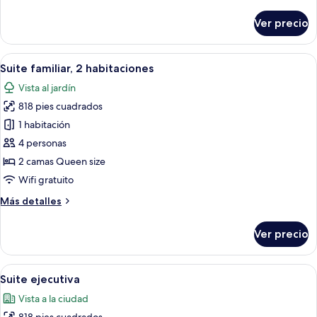
detalles
sobre
Ver precio
Penthouse
Abrir
Una sala moderna con un sofá modular
5
Suite familiar, 2 habitaciones
todas
Vista al jardín
las
818 pies cuadrados
fotos
de
1 habitación
Suite
4 personas
familiar,
2 camas Queen size
2
Wifi gratuito
habitaciones
Más
Más detalles
detalles
sobre
Ver precio
Suite
familiar,
2
Abrir
Una cocina moderna con una isla grand
5
habitaciones
Suite ejecutiva
todas
Vista a la ciudad
las