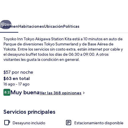
Inn
Tokyo
Akigawa
erior
Siguiente
Station
26+
Resumen
Habitaciones
Ubicación
Políticas
Kita
Toyoko Inn Tokyo Akigawa Station Kita está a 10 minutos en auto de
Parque de diversiones Tokyo Summerland y de Base Aérea de
Yokota. Entre los servicios sin costo extra, están internet por cable y
el desayuno buffet todos los días de 06:30 a 09:00. A otros
visitantes les gusta la condición en general.
$57 por noche
El
$63 en total
precio
16 ago - 17 ago
Entrada de la propiedad
total
Opiniones
Muy buena
8.2
Ver las 368 opiniones
es
8.2 de 10,
de
$63
Servicios principales
Desayuno incluido
Estacionamiento disponible