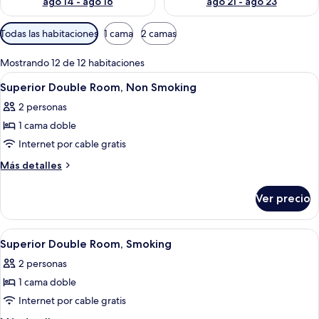
ago 14 - ago 16
ago 21 - ago 23
Filtros
Todas las habitaciones
1 cama
2 camas
disponibles
para
Mostrando 12 de 12 habitaciones
las
Abrir
Habitación de hotel con cama, escritori
17
Superior Double Room, Non Smoking
habitaciones
todas
2 personas
las
1 cama doble
fotos
de
Internet por cable gratis
Superior
Más
Más detalles
Double
detalles
sobre
Room,
Ver precio
Superior
Non
Double
Smoking
Room,
Abrir
Habitación de hotel con cama, escritori
17
Non
Superior Double Room, Smoking
todas
Smoking
2 personas
las
1 cama doble
fotos
de
Internet por cable gratis
Superior