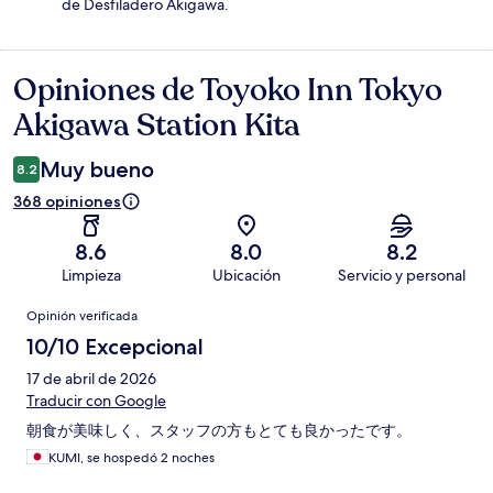
de Desfiladero Akigawa.
Opiniones de Toyoko Inn Tokyo
Opiniones
Akigawa Station Kita
Muy bueno
8.2
368 opiniones
8.6
8.0
8.2
Limpieza
Ubicación
Servicio y personal
Opiniones
Opinión verificada
10/10 Excepcional
17 de abril de 2026
Traducir con Google
朝食が美味しく、スタッフの方もとても良かったです。
KUMI, se hospedó 2 noches