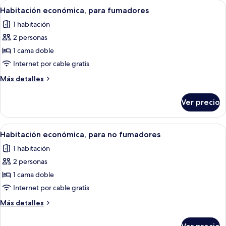
Abrir
Habitación de hotel con cama, escritorio
13
para
Habitación económica, para fumadores
todas
fumadores
1 habitación
las
2 personas
fotos
de
1 cama doble
Habitación
Internet por cable gratis
económica,
Más
Más detalles
para
detalles
fumadores
sobre
Ver precio
Habitación
económica,
para
Abrir
Habitación de hotel con cama, escritorio
13
fumadores
Habitación económica, para no fumadores
todas
1 habitación
las
2 personas
fotos
de
1 cama doble
Habitación
Internet por cable gratis
económica,
Más
Más detalles
para
detalles
no
sobre