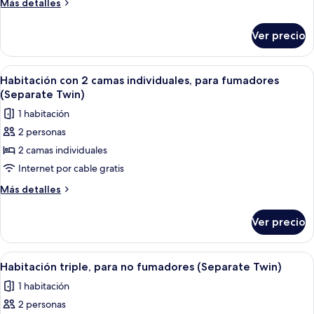
Más
Más detalles
Double
detalles
sobre
Room,
Ver precio
Superior
Smoking
Double
Room,
Abrir
Habitación de hotel con dos camas, un
13
Smoking
Habitación con 2 camas individuales, para fumadores
todas
(Separate Twin)
las
1 habitación
fotos
2 personas
de
2 camas individuales
Habitación
con
Internet por cable gratis
2
Más
Más detalles
camas
detalles
sobre
individuales,
Ver precio
Habitación
para
con
fumadores
2
Abrir
Habitación de hotel con dos camas, un
13
(Separate
camas
Habitación triple, para no fumadores (Separate Twin)
todas
individuales,
Twin)
1 habitación
para
las
fumadores
2 personas
fotos