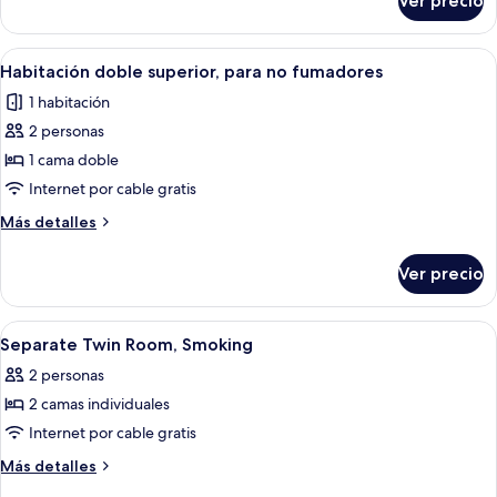
Ver precio
Habitación
fumadores
económica,
para
Abrir
Habitación de hotel con una cama gran
13
no
Habitación doble superior, para no fumadores
todas
fumadores
1 habitación
las
2 personas
fotos
de
1 cama doble
Habitación
Internet por cable gratis
doble
Más
Más detalles
superior,
detalles
para
sobre
Ver precio
Habitación
no
doble
fumadores
superior,
Abrir
Habitación de hotel con dos camas, un
14
para
Separate Twin Room, Smoking
todas
no
2 personas
fumadores
las
2 camas individuales
fotos
de
Internet por cable gratis
Separate
Más
Más detalles
Twin
detalles