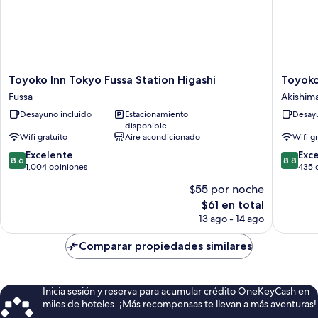
Toyoko
Toyoko
Toyoko Inn Tokyo Fussa Station Higashi
Toyoko
Inn
Inn
Fussa
Akishim
Tokyo
Tokyo
Desayuno incluido
Estacionamiento
Desayu
Fussa
Akishim
disponible
Station
eki
Wifi gratuito
Aire acondicionado
Wifi g
Higashi
Minami-
8.6
8.8
Fussa
Excelente
guchi
Exc
8.6
8.8
de
de
1,004 opiniones
Akishim
435 
10,
10,
$55 por noche
Excelente,
Excelent
El
$61 en total
1,004
435
precio
opiniones
opinion
13 ago - 14 ago
actual
es
Comparar propiedades similares
de
$61
Inicia sesión y reserva para acumular crédito OneKeyCash en
miles de hoteles. ¡Más recompensas te llevan a más aventuras!