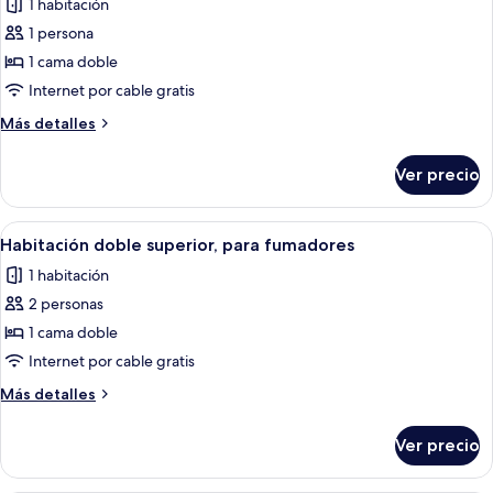
1 habitación
las
1 persona
fotos
de
1 cama doble
Habitación
Internet por cable gratis
individual
Más
Más detalles
básica,
detalles
para
sobre
Ver precio
Habitación
no
individual
fumadores
básica,
Abrir
Habitación de hotel con una cama gran
13
para
Habitación doble superior, para fumadores
todas
no
1 habitación
fumadores
las
2 personas
fotos
de
1 cama doble
Habitación
Internet por cable gratis
doble
Más
Más detalles
superior,
detalles
para
sobre
Ver precio
Habitación
fumadores
doble
superior,