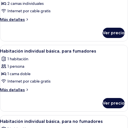
(Separate
de
2 camas individuales
Twin)
Habitación
Internet por cable gratis
triple,
Más
Más detalles
para
detalles
no
sobre
Ver precio
Habitación
fumadores
triple,
(Separate
para
Abrir
Habitación de hotel con cama, escritor
Twin)
13
no
Habitación individual básica, para fumadores
todas
fumadores
1 habitación
(Separate
las
Twin)
1 persona
fotos
de
1 cama doble
Habitación
Internet por cable gratis
individual
Más
Más detalles
básica,
detalles
para
sobre
Ver precio
Habitación
fumadores
individual
básica,
Abrir
Habitación de hotel con cama, escritor
13
para
Habitación individual básica, para no fumadores
todas
fumadores