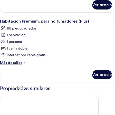
sobre
Room,
Ver precio
Separate
Smoking
Twin
Room,
Abrir
Habitación de hotel con cama, escritor
13
Smoking
Habitación Premium, para no fumadores (Plus)
todas
118 pies cuadrados
las
1 habitación
fotos
de
1 persona
Habitación
1 cama doble
Premium,
Internet por cable gratis
para
Más
Más detalles
no
detalles
fumadores
sobre
Ver precio
Habitación
(Plus)
Premium,
para
Propiedades similares
no
fumadores
Toyoko Inn Tokyo Fussa Station Higashi
Toyoko I
(Plus)