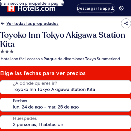
Ir a la sección principal de la página
Descargar la app
Ver todas las propiedades
Toyoko Inn Tokyo Akigawa Station
Kita
Propiedad
de
Hotel con fácil acceso a Parque de diversiones Tokyo Summerland
3.0
estrellas
Elige las fechas para ver precios
¿A dónde quieres ir?
Fechas
Huéspedes