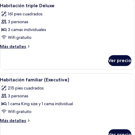
Abrir
Habitación de hotel con tres camas, u
6
Habitación triple Deluxe
todas
161 pies cuadrados
las
3 personas
fotos
de
3 camas individuales
Habitación
Wifi gratuito
triple
Más
Más detalles
Deluxe
detalles
sobre
Ver precio
Habitación
triple
Deluxe
Abrir
Una habitación de hotel con dos cama
7
Habitación familiar (Executive)
todas
215 pies cuadrados
las
3 personas
fotos
de
1 cama King size y 1 cama individual
Habitación
Wifi gratuito
familiar
Más
Más detalles
(Executive)
detalles
sobre
Ver precio