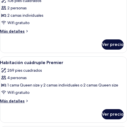
108 pies cuadrados
las
2 personas
fotos
de
2 camas individuales
Habitación
Wifi gratuito
Deluxe
Más
Más detalles
con
detalles
2
sobre
Ver precio
Habitación
camas
Deluxe
individuales
con
Abrir
Habitación de hotel con dos camas, un e
5
2
Habitación cuádruple Premier
todas
camas
269 pies cuadrados
individuales
las
4 personas
fotos
de
1 cama Queen size y 2 camas individuales o 2 camas Queen size
Habitación
Wifi gratuito
cuádruple
Más
Más detalles
Premier
detalles
sobre
Ver precio
Habitación
cuádruple
Premier