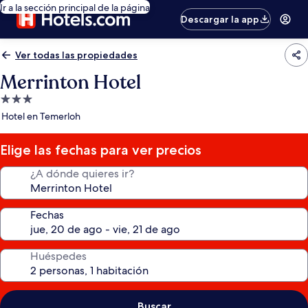
Ir a la sección principal de la página
Descargar la app
Ver todas las propiedades
Merrinton Hotel
Propiedad
de
Hotel en Temerloh
3.0
estrellas
Elige las fechas para ver precios
¿A dónde quieres ir?
Fechas
Huéspedes
Buscar