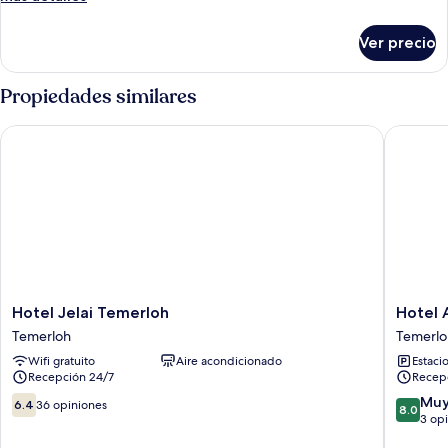
1
detalles
cama
sobre
Ver precio
Habitación
Queen
estándar,
size
1
Propiedades similares
cama
Queen
Hotel Jelai Temerloh
Hotel A
size
Hotel
Hotel
Hotel Jelai Temerloh
Hotel 
Jelai
Apsara
Temerloh
Temerlo
Temerloh
Temerlo
Wifi gratuito
Aire acondicionado
Estaci
Temerloh
Gatewa
Recepción 24/7
Recep
Temerlo
6.4
8.0
Muy
6.4
36 opiniones
8.0
de
de
3 op
10,
10,