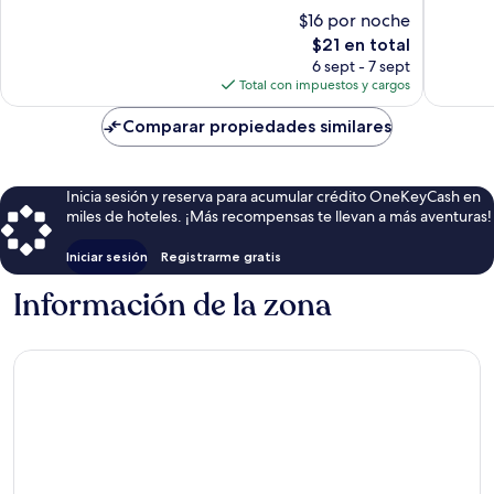
36
Muy
$16 por noche
opiniones
bueno,
El
$21 en total
3
precio
6 sept - 7 sept
opinion
actual
Total con impuestos y cargos
es
de
Comparar propiedades similares
$21
Inicia sesión y reserva para acumular crédito OneKeyCash en
miles de hoteles. ¡Más recompensas te llevan a más aventuras!
Iniciar sesión
Registrarme gratis
Información de la zona