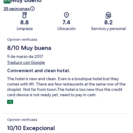
Muy bueno
25 opiniones
8.8
7.4
8.2
Limpieza
Ubicación
Servicio y personal
Opiniones
Opinión verificada
8/10 Muy buena
9 de marzo de 2017
Traducir con Google
Convenient and clean hotel.
The hotel is new and clean. Even is a boutique hotel but they
comes with lift. There are few restaurants at the same row of the
shoplot. Not far from town.The hotel is too new thus the credit
card device is not ready yet, need to pay in cash.
Opinión verificada
10/10 Excepcional