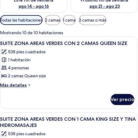
Este fin de semana
Próximo fin de semana
ago 14 - ago 16
ago 21 - ago 23
Filtros
Todas las habitaciones
2 camas
1 cama
3 camas o más
disponibles
para
Mostrando 10 de 10 habitaciones
las
Abrir
Habitación de hotel con una cama gran
12
SUITE ZONA AREAS VERDES CON 2 CAMAS QUEEN SIZE
habitaciones
todas
538 pies cuadrados
las
1 habitación
fotos
de
4 personas
SUITE
2 camas Queen size
ZONA
Más
Más detalles
AREAS
detalles
VERDES
sobre
Ver precio
SUITE
CON
ZONA
2
AREAS
Abrir
Una habitación de hotel con cama, escri
CAMAS
7
VERDES
SUITE ZONA AREAS VERDES CON 1 CAMA KING SIZE Y TINA
todas
CON
QUEEN
HIDROMASAJES
2
las
SIZE
538 pies cuadrados
CAMAS
fotos