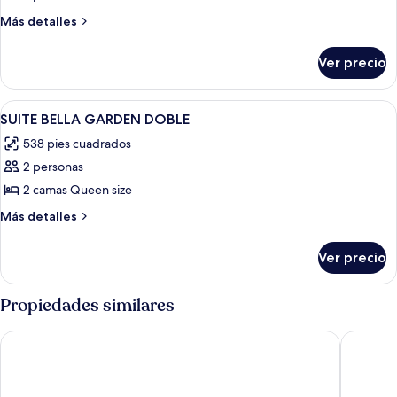
de
Más
Más detalles
detalles
Habitación
sobre
Ver precio
Habitación
Abrir
Ropa de cama de alta calidad, edredón
2
SUITE BELLA GARDEN DOBLE
todas
538 pies cuadrados
las
2 personas
fotos
de
2 camas Queen size
SUITE
Más
Más detalles
BELLA
detalles
sobre
GARDEN
Ver precio
SUITE
DOBLE
BELLA
GARDEN
Propiedades similares
DOBLE
Hotel RioSol
Fanda S