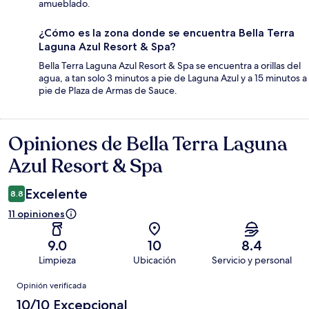
amueblado.
¿Cómo es la zona donde se encuentra Bella Terra
Laguna Azul Resort & Spa?
Bella Terra Laguna Azul Resort & Spa se encuentra a orillas del
agua, a tan solo 3 minutos a pie de Laguna Azul y a 15 minutos a
pie de Plaza de Armas de Sauce.
Opiniones de Bella Terra Laguna
Opiniones
Azul Resort & Spa
Excelente
8.8
11 opiniones
9.0
10
8.4
Limpieza
Ubicación
Servicio y personal
Opiniones
Opinión verificada
10/10 Excepcional