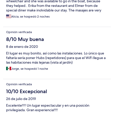
wheelchair and she was available to go in the boat, because
they helped.. Erika from the restaurant and Elmer from de
special diner make inolvidable our stay. The masajes are very
knowledgeable about Terapy Massaje, don’t miss that. And all
Alicia, se hospedó 2 noches
Recepcion workers are very good trying to solve the problems
and make you stay enjoyable. Five stars for them 3 starts for the
manager or owner the hotel, because with the stay will de
Opinión verificada
included an hour of sauna and paddle, like another hotel’s
around the world offers, just we can use the pool , gym and the
8/10 Muy buena
room for games while the offer different packages for a full day
8 de enero de 2020
to enjoy a hotel they include different activities. In that case I will
recommend take the full day package and enjoy the wonderful
El lugar es muy bonito, así como las instalaciones. Lo único que
attendance of the workers and more activities for less price.
faltaría sería poner Hubs (repetidores) para que el WiFi llegue a
las habitaciones más lejanas (vista al jardín)
Jorge, se hospedó 1 noche
Opinión verificada
10/10 Excepcional
26 de julio de 2019
Excelente!!!! Un lugar espectacular y en una posición
privilegiada. Gran experiencia!!!!