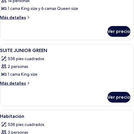
VILLA
14 personas
BELLA
1 cama King size y 6 camas Queen size
TERRA
Más
Más detalles
ZONA
detalles
LAGUNA
sobre
Ver precio
VILLA
BELLA
TERRA
Abrir
Ropa de cama de alta calidad, edredón
2
ZONA
SUITE JUNIOR GREEN
todas
LAGUNA
538 pies cuadrados
las
2 personas
fotos
de
1 cama King size
SUITE
Más
Más detalles
JUNIOR
detalles
sobre
GREEN
Ver precio
SUITE
JUNIOR
GREEN
Abrir
Ropa de cama de alta calidad, edredón
1
Habitación
todas
538 pies cuadrados
las
3 personas
fotos