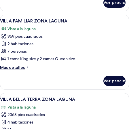
Ver precio
SUITE
PISCINA
ZONA
CON
FRENTE
Abrir
Un resort con piscina, terraza cubierta 
1
7
A
VILLA FAMILIAR ZONA LAGUNA
todas
PISCINA
CAMA
Vista a la laguna
CON
las
KING
1
969 pies cuadrados
fotos
SIZE
CAMA
de
2 habitaciones
KING
VILLA
SIZE
7 personas
FAMILIAR
1 cama King size y 2 camas Queen size
ZONA
Más
Más detalles
LAGUNA
detalles
sobre
Ver precio
VILLA
FAMILIAR
ZONA
Abrir
Una casa de dos pisos con techo rojo,
11
LAGUNA
VILLA BELLA TERRA ZONA LAGUNA
todas
Vista a la laguna
las
2368 pies cuadrados
fotos
de
4 habitaciones