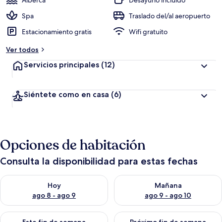
Alberca
Desayuno incluido
Spa
Traslado del/al aeropuerto
Estacionamiento gratis
Wifi gratuito
Ver todos
Servicios principales
(12)
Siéntete como en casa
(6)
Opciones de habitación
Consulta la disponibilidad para estas fechas
Consulta la disponibilidad para hoy ago 8 - ago 9
Consulta la disponibilidad pa
Hoy
Mañana
ago 8 - ago 9
ago 9 - ago 10
Consulta la disponibilidad para este fin de semana ago 14 - ag
Consulta la disponibilidad pa