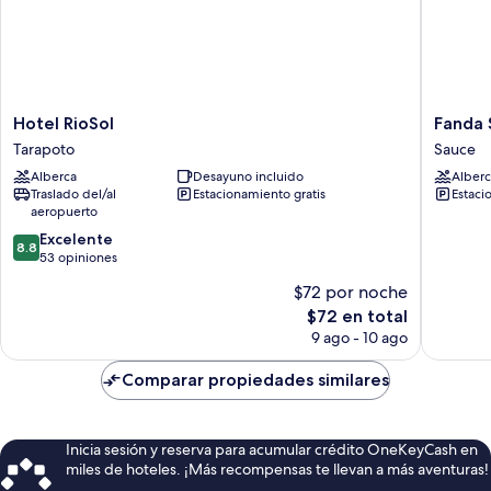
Hotel
Fanda
Hotel RioSol
Fanda 
RioSol
Sauce
Tarapoto
Sauce
Tarapoto
Sauce
Alberca
Desayuno incluido
Alberc
Traslado del/al
Estacionamiento gratis
Estaci
aeropuerto
8.8
Excelente
8.8
de
53 opiniones
10,
$72 por noche
Excelente,
El
$72 en total
53
precio
opiniones
9 ago - 10 ago
actual
es
Comparar propiedades similares
de
$72
Inicia sesión y reserva para acumular crédito OneKeyCash en
miles de hoteles. ¡Más recompensas te llevan a más aventuras!