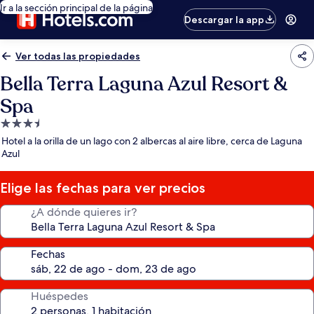
Ir a la sección principal de la página
Descargar la app
Ver todas las propiedades
Bella Terra Laguna Azul Resort &
Spa
Propiedad
de
Hotel a la orilla de un lago con 2 albercas al aire libre, cerca de Laguna
3.5
Azul
estrellas
Elige las fechas para ver precios
¿A dónde quieres ir?
Fechas
Huéspedes