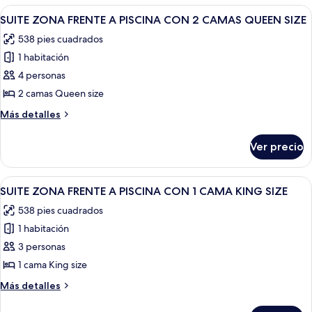
JARDINES
Abrir
Habitación de hotel con dos camas, pi
SIZE
8
CON
SUITE ZONA FRENTE A PISCINA CON 2 CAMAS QUEEN SIZE
todas
2
538 pies cuadrados
CAMAS
las
QUEEN
1 habitación
fotos
SIZE
de
4 personas
SUITE
2 camas Queen size
ZONA
Más
Más detalles
FRENTE
detalles
A
sobre
Ver precio
SUITE
PISCINA
ZONA
CON
FRENTE
Abrir
Habitación de hotel con una cama grand
2
7
A
SUITE ZONA FRENTE A PISCINA CON 1 CAMA KING SIZE
todas
PISCINA
CAMAS
538 pies cuadrados
CON
las
QUEEN
2
1 habitación
fotos
SIZE
CAMAS
de
3 personas
QUEEN
SUITE
SIZE
1 cama King size
ZONA
Más
Más detalles
FRENTE
detalles
A
sobre