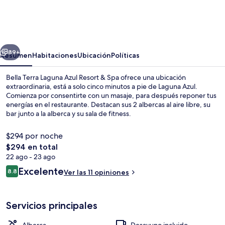
Terra
Laguna
Azul
erior
Siguiente
Resort
89+
Resumen
Habitaciones
Ubicación
Políticas
&
Bella Terra Laguna Azul Resort & Spa ofrece una ubicación
Spa
extraordinaria, está a solo cinco minutos a pie de Laguna Azul.
Comienza por consentirte con un masaje, para después reponer tus
energías en el restaurante. Destacan sus 2 albercas al aire libre, su
bar junto a la alberca y su sala de fitness.
$294 por noche
El
$294 en total
precio
22 ago - 23 ago
Alberca privada
total
Opiniones
Excelente
8.8
Ver las 11 opiniones
es
8.8 de 10,
de
$294
Servicios principales