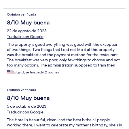
Opinión verificada
8/10 Muy buena
22 de agosto de 2023
Traducir con Google
The property is good everything was good with the exception
of two things. Two things that I did not like it at this property
was the breakfast and the payment method for the restaurant.
The breakfast was very poor, only few things to choose and not
too many options. The administration supposed to train their
restaurant employees, that not all the guests at the hotel are
Edgard, se hospedó 2 noches
Peruvians. The waitress keep asking me for my DNI (Peruvian
identification card) in order to make the bill for the food, it was
annoying.
Opinión verificada
8/10 Muy buena
5 de octubre de 2023
Traducir con Google
The Hotel is beautiful, clean, and the best is the all people
working there, I went to celebrate my mother’s birthday, she’s in