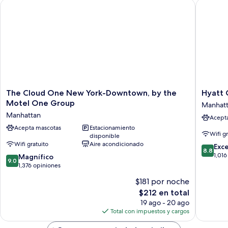
The Cloud One New York-Downtown, by the Motel One Gro
Hyatt Ce
size
(Courtyard)
The
Hyatt
The Cloud One New York-Downtown, by the
Hyatt 
Cloud
Centric
Motel One Group
Manhat
One
Wall
Manhattan
Acept
New
Street
York-
Acepta mascotas
Estacionamiento
New
Wifi g
disponible
Downtown,
York
Wifi gratuito
Aire acondicionado
8.8
by
Manhatt
Exc
8.8
de
the
1,016
9.0
Magnífico
9.0
10,
Motel
de
1,376 opiniones
Excelent
One
10,
$181 por noche
1,016
Group
Magnífico,
El
opinion
Manhattan
$212 en total
1,376
precio
opiniones
19 ago - 20 ago
actual
Total con impuestos y cargos
es