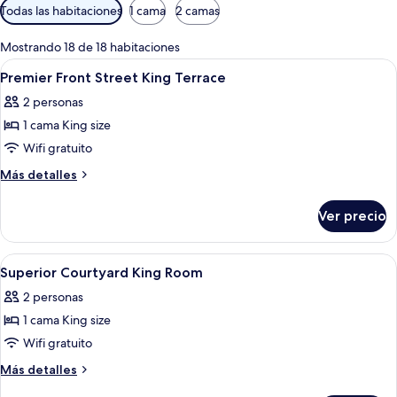
Filtros
Todas las habitaciones
1 cama
2 camas
disponibles
para
Mostrando 18 de 18 habitaciones
las
Abrir
Amenidades de baño de diseñador, sec
2
Premier Front Street King Terrace
habitaciones
todas
2 personas
las
1 cama King size
fotos
de
Wifi gratuito
Premier
Más
Más detalles
Front
detalles
sobre
Street
Ver precio
Premier
King
Front
Terrace
Street
Abrir
Un baño moderno con cabina de vidrio
1
King
Superior Courtyard King Room
todas
Terrace
2 personas
las
1 cama King size
fotos
de
Wifi gratuito
Superior
Más
Más detalles
Courtyard
detalles