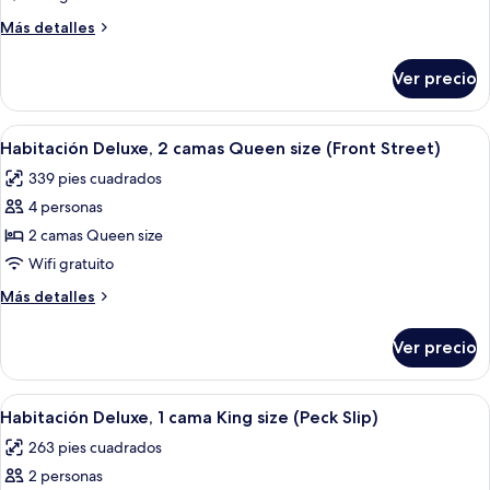
Deluxe,
Más
Más detalles
2
detalles
camas
sobre
Ver precio
Habitación
Queen
Deluxe,
size
2
Abrir
Habitación de hotel con dos camas, un es
(Front
5
camas
Habitación Deluxe, 2 camas Queen size (Front Street)
todas
Queen
Street)
339 pies cuadrados
size
las
(Front
4 personas
fotos
Street)
de
2 camas Queen size
Habitación
Wifi gratuito
Deluxe,
Más
Más detalles
2
detalles
camas
sobre
Ver precio
Habitación
Queen
Deluxe,
size
2
Abrir
Habitación de hotel con una cama gran
(Front
5
camas
Habitación Deluxe, 1 cama King size (Peck Slip)
todas
Queen
Street)
263 pies cuadrados
size
las
(Front
2 personas
fotos