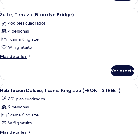
1
Terraza
cama
Abrir
Una habitación de hotel moderna con u
(Seaport)
5
King
Suite, Terraza (Brooklyn Bridge)
todas
size,
466 pies cuadrados
Terraza
las
(Seaport)
4 personas
fotos
de
1 cama King size
Suite,
Wifi gratuito
Terraza
Más
Más detalles
(Brooklyn
detalles
Bridge)
sobre
Ver precio
Suite,
Terraza
(Brooklyn
Abrir
Habitación de hotel con una cama gran
5
Bridge)
Habitación Deluxe, 1 cama King size (FRONT STREET)
todas
301 pies cuadrados
las
2 personas
fotos
de
1 cama King size
Habitación
Wifi gratuito
Deluxe,
Más
Más detalles
1
detalles