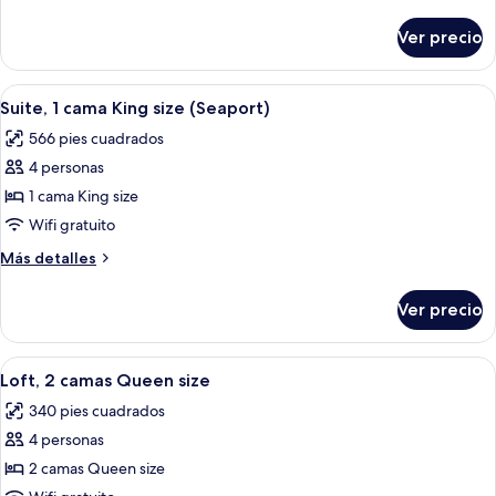
cama
detalles
King
sobre
Ver precio
Loft,
size
1
cama
Abrir
Habitación de hotel con una cama gran
7
King
Suite, 1 cama King size (Seaport)
todas
size
566 pies cuadrados
las
4 personas
fotos
de
1 cama King size
Suite,
Wifi gratuito
1
Más
Más detalles
cama
detalles
King
sobre
Ver precio
Suite,
size
1
(Seaport)
cama
Abrir
Habitación de hotel con dos camas, un 
4
King
Loft, 2 camas Queen size
todas
size
340 pies cuadrados
(Seaport)
las
4 personas
fotos
de
2 camas Queen size
Loft,