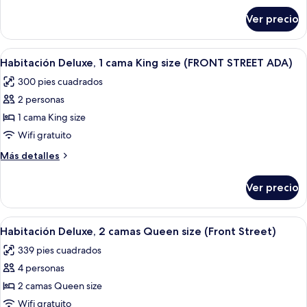
cama
sobre
Ver precio
Habitación
King
Deluxe,
size
1
Abrir
Habitación de hotel con una cama gran
(FRONT
5
cama
Habitación Deluxe, 1 cama King size (FRONT STREET ADA)
todas
King
STREET)
300 pies cuadrados
size
las
(FRONT
2 personas
fotos
STREET)
de
1 cama King size
Habitación
Wifi gratuito
Deluxe,
Más
Más detalles
1
detalles
cama
sobre
Ver precio
Habitación
King
Deluxe,
size
1
Abrir
Habitación de hotel con dos camas, un es
(FRONT
5
cama
Habitación Deluxe, 2 camas Queen size (Front Street)
todas
King
STREET
339 pies cuadrados
size
las
ADA)
(FRONT
4 personas
fotos
STREET
de
2 camas Queen size
ADA)
Habitación
Wifi gratuito