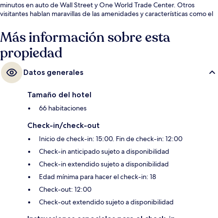
minutos en auto de Wall Street y One World Trade Center. Otros
visitantes hablan maravillas de las amenidades y características como el
personal amable. La propiedad está a una corta distancia a pie de
algunas opciones de transporte público: Estación de metro Fulton St.
Más información sobre esta
(William St.) está a 7 minutos y Estación de metro Brooklyn Bridge - City
propiedad
Hall está a 9 minutos.
Datos generales
Tamaño del hotel
66 habitaciones
Check-in/check-out
Inicio de check-in: 15:00. Fin de check-in: 12:00
Check-in anticipado sujeto a disponibilidad
Check-in extendido sujeto a disponibilidad
Edad mínima para hacer el check-in: 18
Check-out: 12:00
Check-out extendido sujeto a disponibilidad