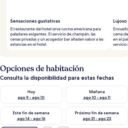
Sensaciones gustativas
Lujoso
El restaurante del hotel sirve cocina americana para
Envuelt
paladares exigentes. El servicio de champán, las
cama de
cenas privadas y un acogedor bar añaden sabor a las
en el pa
estancias en el hotel.
servicio
Opciones de habitación
Consulta la disponibilidad para estas fechas
Consulta la disponibilidad para hoy ago 9 - ago 10
Consulta la disponibilidad par
Hoy
Mañana
ago 9 - ago 10
ago 10 - ago 11
Consulta la disponibilidad para este fin de semana ago 14 - ag
Consulta la disponibilidad pa
Este fin de semana
Próximo fin de semana
ago 14 - ago 16
ago 21 - ago 23