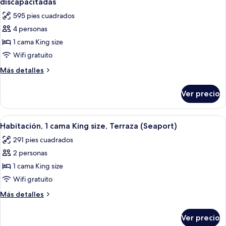
discapacitadas
las
595 pies cuadrados
fotos
4 personas
de
1 cama King size
Suite
clásica,
Wifi gratuito
1
Más
Más detalles
habitación,
detalles
sobre
con
Ver precio
Suite
acceso
clásica,
para
1
Abrir
Habitación de hotel con una cama grande
6
personas
habitación,
Habitación, 1 cama King size, Terraza (Seaport)
todas
con
discapacitadas
291 pies cuadrados
acceso
las
para
2 personas
fotos
personas
de
1 cama King size
discapacitadas
Habitación,
Wifi gratuito
1
Más
Más detalles
cama
detalles
King
sobre
Ver precio
Habitación,
size,