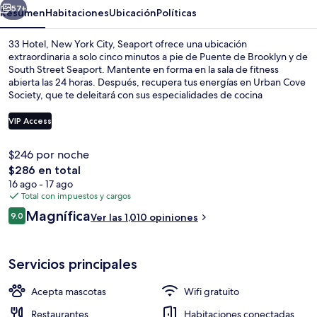
City,
57+
Resumen
Habitaciones
Ubicación
Políticas
Seaport
33 Hotel, New York City, Seaport ofrece una ubicación
extraordinaria a solo cinco minutos a pie de Puente de Brooklyn y de
South Street Seaport. Mantente en forma en la sala de fitness
abierta las 24 horas. Después, recupera tus energías en Urban Cove
Society, que te deleitará con sus especialidades de cocina
americana, y está disponible para desayunos, comidas y cenas. Este
hotel de lujo también está a solo 5 minutos en auto de Wall Street y
VIP Access
One World Trade Center. Otros visitantes hablan maravillas de las
amenidades y características como el personal amable. La
$246 por noche
propiedad está a una corta distancia a pie de algunas opciones de
Terraza o patio
El
$286 en total
transporte público: Estación de metro Fulton St. (William St.) está a 7
precio
minutos y Estación de metro Brooklyn Bridge - City Hall está a 9
16 ago - 17 ago
total
minutos.
Total con impuestos y cargos
es
Opiniones
Magnífica
9.0
Ver las 1,010 opiniones
de
9.0 de 10,
$286
Servicios principales
Acepta mascotas
Wifi gratuito
Restaurantes
Habitaciones conectadas