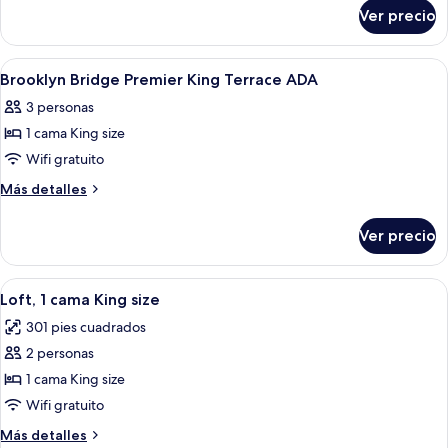
sobre
King
Ver precio
Superior
Room
Courtyard
King
Abrir
Una habitación de hotel con una cama gr
5
Room
Brooklyn Bridge Premier King Terrace ADA
todas
3 personas
las
1 cama King size
fotos
de
Wifi gratuito
Brooklyn
Más
Más detalles
Bridge
detalles
sobre
Premier
Ver precio
Brooklyn
King
Bridge
Terrace
Premier
Abrir
Una habitación de hotel moderna con un
4
ADA
King
Loft, 1 cama King size
todas
Terrace
301 pies cuadrados
ADA
las
2 personas
fotos
de
1 cama King size
Loft,
Wifi gratuito
1
Más
Más detalles