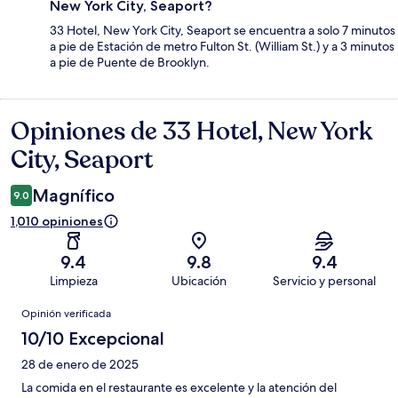
New York City, Seaport?
33 Hotel, New York City, Seaport se encuentra a solo 7 minutos
a pie de Estación de metro Fulton St. (William St.) y a 3 minutos
a pie de Puente de Brooklyn.
Opiniones de 33 Hotel, New York
Opiniones
City, Seaport
Magnífico
9.0
1,010 opiniones
9.4
9.8
9.4
Limpieza
Ubicación
Servicio y personal
Opiniones
Opinión verificada
10/10 Excepcional
28 de enero de 2025
La comida en el restaurante es excelente y la atención del