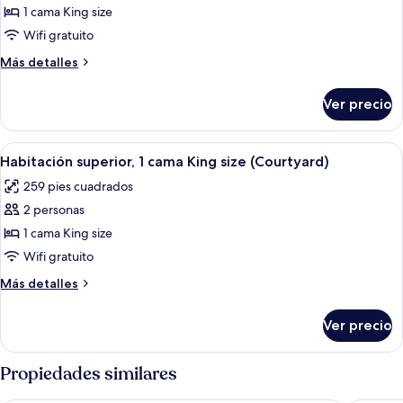
Street)
de
1 cama King size
Habitación
Wifi gratuito
Deluxe,
Más
Más detalles
1
detalles
cama
sobre
Ver precio
Habitación
King
Deluxe,
size
1
Abrir
Habitación de hotel con cama, escritor
(Peck
6
cama
Habitación superior, 1 cama King size (Courtyard)
todas
King
Slip)
259 pies cuadrados
size
las
(Peck
2 personas
fotos
Slip)
de
1 cama King size
Habitación
Wifi gratuito
superior,
Más
Más detalles
1
detalles
cama
sobre
Ver precio
Habitación
King
superior,
size
1
Propiedades similares
(Courtyard)
cama
King