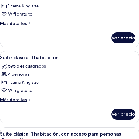
de
1 cama King size
Brooklyn
Wifi gratuito
Bridge
Más
Más detalles
Premier
detalles
King
sobre
Ver precio
Brooklyn
Terrace
Bridge
ADA
Premier
Abrir
Una habitación de hotel con una cama g
5
King
Suite clásica, 1 habitación
todas
Terrace
595 pies cuadrados
ADA
las
4 personas
fotos
de
1 cama King size
Suite
Wifi gratuito
clásica,
Más
Más detalles
1
detalles
habitación
sobre
Ver precio
Suite
clásica,
1
Abrir
Una habitación de hotel con una cama g
5
habitación
Suite clásica, 1 habitación, con acceso para personas
todas