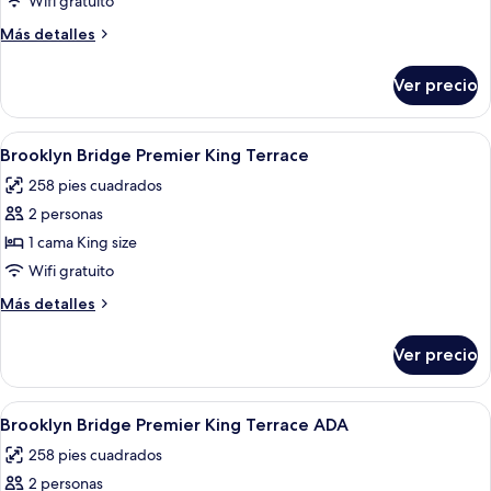
Wifi gratuito
2
Más
Más detalles
camas
detalles
Queen
sobre
Ver precio
Loft,
size
2
camas
Abrir
Una cama grande con estructura de mad
5
Queen
Brooklyn Bridge Premier King Terrace
todas
size
258 pies cuadrados
las
2 personas
fotos
de
1 cama King size
Brooklyn
Wifi gratuito
Bridge
Más
Más detalles
Premier
detalles
King
sobre
Ver precio
Brooklyn
Terrace
Bridge
Premier
Abrir
Habitación de hotel con una cama grand
5
King
Brooklyn Bridge Premier King Terrace ADA
todas
Terrace
258 pies cuadrados
las
2 personas
fotos