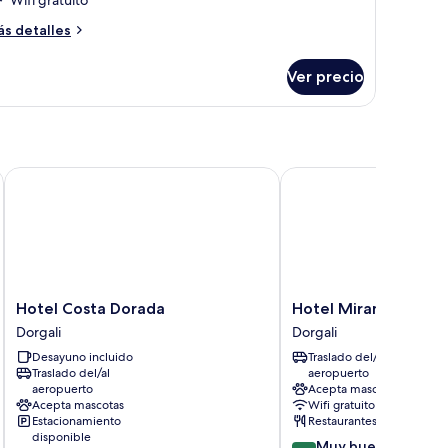
Wifi gratuito
ás
s detalles
talles
bre
Ver precio
bitación
R
Hotel Costa Dorada
Hotel Miramare
Hotel
Hotel
Hotel Costa Dorada
Hotel Miramare
Costa
Miramare
Dorgali
Dorgali
Dorada
Dorgali
Desayuno incluido
Traslado del/al
Dorgali
Traslado del/al
aeropuerto
aeropuerto
Acepta mascotas
Acepta mascotas
Wifi gratuito
Estacionamiento
Restaurantes
disponible
8.2
Muy bueno