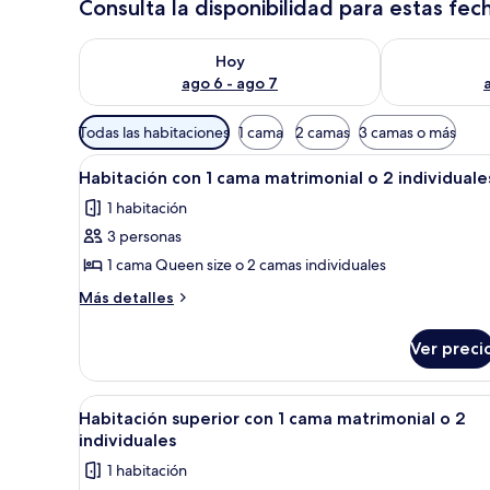
Consulta la disponibilidad para estas fec
Consulta la disponibilidad para hoy ago 6 - ago 7
Consulta la d
Hoy
ago 6 - ago 7
Filtros
Todas las habitaciones
1 cama
2 camas
3 camas o más
disponibles
Abrir
Caja de seguridad en la habit
para
4
Habitación con 1 cama matrimonial o 2 individuale
todas
las
1 habitación
las
habitaciones
3 personas
fotos
de
1 cama Queen size o 2 camas individuales
Habitación
Más
Más detalles
con
detalles
sobre
1
Ver preci
Habitación
cama
con
matrimonial
1
Abrir
Caja de seguridad en la habit
4
o
cama
Habitación superior con 1 cama matrimonial o 2
todas
matrimonial
2
individuales
o
las
individuales
1 habitación
2
fotos