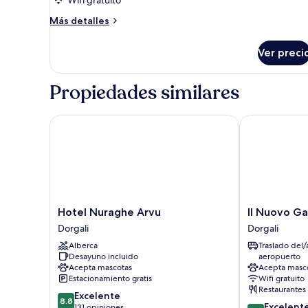
Wifi gratuito
Más
Más detalles
detalles
sobre
Ver preci
Habitación
Propiedades similares
Hotel Nuraghe Arvu
Il Nuovo Gab
Hotel
Il
Hotel Nuraghe Arvu
Il Nuovo G
Nuraghe
Nuovo
Dorgali
Dorgali
Arvu
Gabbiano
Alberca
Traslado del/
Dorgali
Dorgali
Desayuno incluido
aeropuerto
Acepta mascotas
Acepta masc
Estacionamiento gratis
Wifi gratuito
Restaurantes
8.8
Excelente
8.8
8.8
Excelent
de
131 opiniones