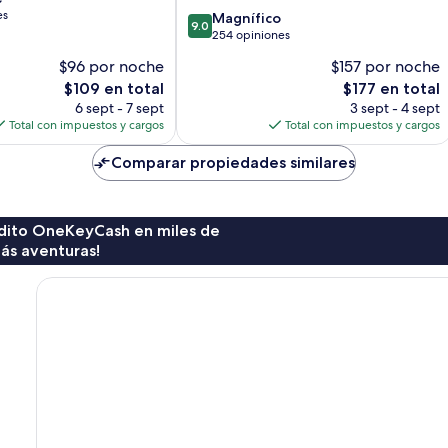
es
9.0
Magnífico
9.0
de
254 opiniones
10,
$96 por noche
$157 por noche
Magnífico,
El
El
$109 en total
$177 en total
254
precio
precio
opiniones
6 sept - 7 sept
3 sept - 4 sept
actual
actual
Total con impuestos y cargos
Total con impuestos y cargos
es
es
de
de
Comparar propiedades similares
$109
$177
rédito OneKeyCash en miles de
ás aventuras!