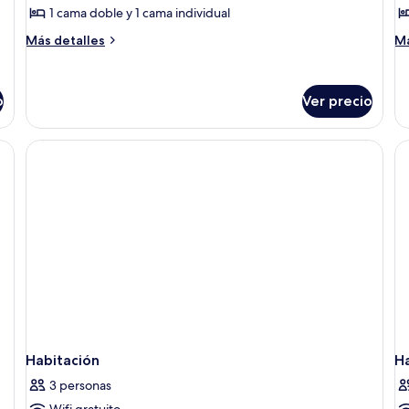
de
d
1 cama doble y 1 cama individual
Habitación
H
Más
M
Más detalles
Má
triple
c
detalles
de
sobre
so
estándar
e
Habitación
Ha
o
Ver precio
triple
cu
estándar
es
Habitación
H
3 personas