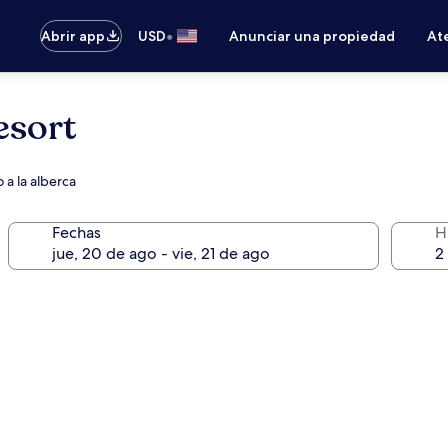
•
Abrir app
USD
Anunciar una propiedad
Ate
esort
 a la alberca
Fechas
H