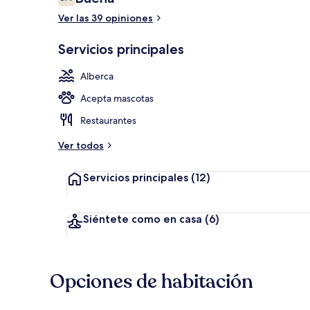
6.4 de 10,
Ver las 39 opiniones
Vista desde l
Servicios principales
Alberca
Acepta mascotas
Restaurantes
Ver todos
Servicios principales
(12)
Siéntete como en casa
(6)
Opciones de habitación