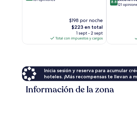
8.8
de
121 opinion
10,
10,
Excelente,
Excelente,
131
$198 por noche
121
opiniones
El
opiniones
$223 en total
precio
1 sept - 2 sept
actual
Total con impuestos y cargos
es
de
$223
Inicia sesión y reserva para acumular c
hoteles. ¡Más recompensas te llevan a m
Información de la zona