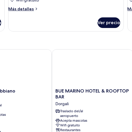
Wifi gratuito
Más
M
Más detalles
Má
detalles
de
sobre
so
o
Ver precio
Habitación
Ha
biano
BUE MARINO HOTEL & ROOFTOP BA
BUE
abbiano
BUE MARINO HOTEL & ROOFTOP
MARINO
BAR
HOTEL
Dorgali
al
&
ROOFTOP
Traslado del/al
otas
aeropuerto
BAR
Acepta mascotas
Dorgali
Wifi gratuito
Restaurantes
e