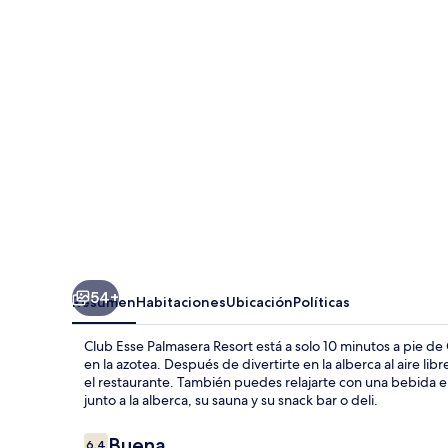
Palmasera
Resort
54+
Resumen
Habitaciones
Ubicación
Políticas
Club Esse Palmasera Resort está a solo 10 minutos a pie de
en la azotea. Después de divertirte en la alberca al aire l
el restaurante. También puedes relajarte con una bebida en
junto a la alberca, su sauna y su snack bar o deli.
Opiniones
Buena
6.4