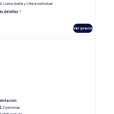
e
1 cama doble y 1 litera individual
abitación
ás
s detalles
uádruple
talles
bre
stándar
bitación
Ver precio
ádruple
tándar
abitación
2 personas