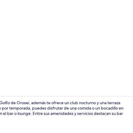
Detalle exter
 Golfo de Orosei, además te ofrece un club nocturno y una terraza
ibre por temporada, puedes disfrutar de una comida o un bocadillo en
 el bar o lounge. Entre sus amenidades y servicios destacan su bar
Terraza en l