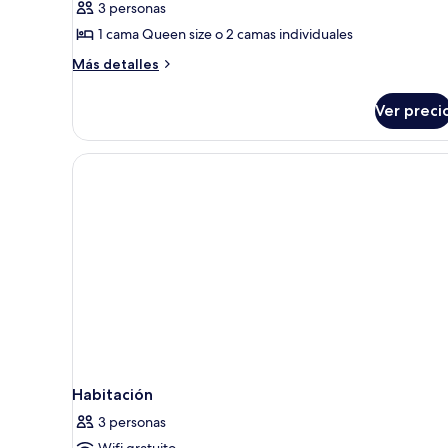
individuales
3 personas
de
1 cama Queen size o 2 camas individuales
Habitación
superior
Más
Más detalles
detalles
con
sobre
1
Ver preci
Habitación
cama
superior
matrimonial
con
1
o
cama
2
matrimonial
individuales
o
2
individuales
Habitación
3 personas