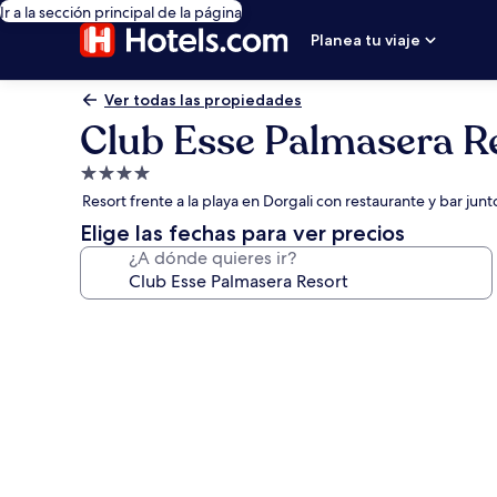
Ir a la sección principal de la página
Planea tu viaje
Ver todas las propiedades
Club Esse Palmasera R
Propiedad
de
Resort frente a la playa en Dorgali con restaurante y bar junto
4.0
Elige las fechas para ver precios
estrellas
¿A dónde quieres ir?
Galería
de
fotos
de
Club
Esse