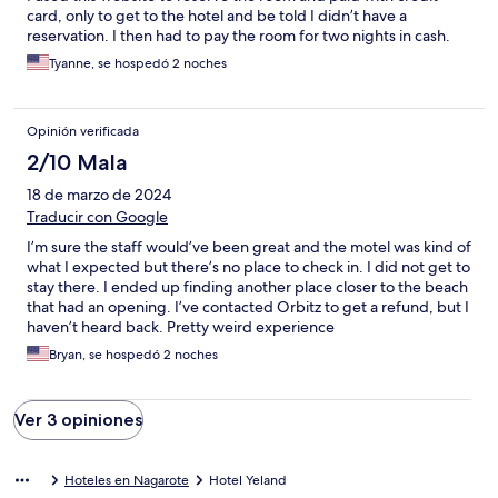
card, only to get to the hotel and be told I didn’t have a
reservation. I then had to pay the room for two nights in cash.
Tyanne, se hospedó 2 noches
Opinión verificada
2/10 Mala
18 de marzo de 2024
Traducir con Google
I’m sure the staff would’ve been great and the motel was kind of
what I expected but there’s no place to check in. I did not get to
stay there. I ended up finding another place closer to the beach
that had an opening. I’ve contacted Orbitz to get a refund, but I
haven’t heard back. Pretty weird experience
Bryan, se hospedó 2 noches
Ver 3 opiniones
Hoteles en Nagarote
Hotel Yeland