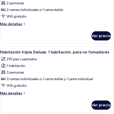
fumadores
de
2 personas
Habitación
2 camas individuales o 1 cama doble
doble
Wifi gratuito
Deluxe,
Más
Más detalles
1
detalles
habitación,
sobre
Ver precio
Habitación
para
doble
no
Deluxe,
Abrir
Una cama con cabecera de madera, un 
fumadores
9
1
Habitación triple Deluxe, 1 habitación, para no fumadores
todas
habitación,
215 pies cuadrados
para
las
no
1 habitación
fotos
fumadores
de
3 personas
Habitación
3 camas individuales o 1 cama doble y 1 cama individual
triple
Wifi gratuito
Deluxe,
Más
Más detalles
1
detalles
habitación,
sobre
Ver precio
Habitación
para
triple
no