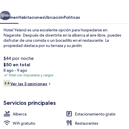
erior
Siguiente
18+
Resumen
Habitaciones
Ubicación
Políticas
Hotel Yeland es una excelente opción para hospedarse en
Nagarote. Después de divertirte en la alberca al aire libre, puedes
disfrutar de una comida o un bocadillo en el restaurante. La
propiedad destaca por su terraza y su jardín.
$44 por noche
El
$50 en total
precio
8 ago - 9 ago
total
Total con impuestos y cargos
Caja de seguridad en la habitación, wi
es
Opiniones
3.4
Ver las 3 opiniones
de
3.4 de 10,
$50
Servicios principales
Alberca
Estacionamiento gratis
Wifi gratuito
Restaurantes