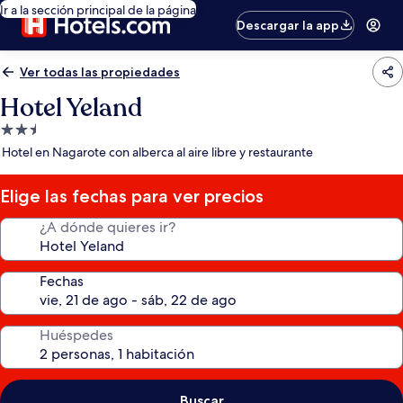
Ir a la sección principal de la página
Descargar la app
Ver todas las propiedades
Hotel Yeland
Propiedad
de
Hotel en Nagarote con alberca al aire libre y restaurante
2.5
estrellas
Elige las fechas para ver precios
¿A dónde quieres ir?
Fechas
Huéspedes
Buscar