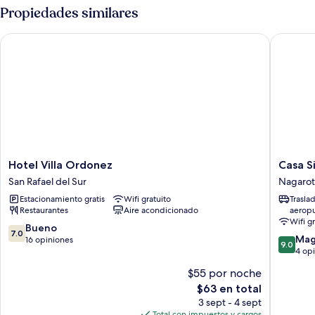
Deluxe,
Propiedades similares
fumadores
1
habitación,
Hotel Villa Ordonez
Casa Sir
para
no
fumadores
Hotel
Casa
Hotel Villa Ordonez
Casa S
Villa
Sirena
San Rafael del Sur
Nagaro
Ordonez
Surf
Estacionamiento gratis
Wifi gratuito
Trasla
San
Lodge
Restaurantes
Aire acondicionado
aerop
Rafael
Nagarot
Wifi g
del
7.0
Bueno
7.0
9.0
Sur
Mag
de
16 opiniones
9.0
de
4 op
10,
10,
Bueno,
$55 por noche
Magnífi
16
El
$63 en total
4
opiniones
precio
opinion
3 sept - 4 sept
actual
Total con impuestos y cargos