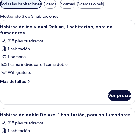
Filtros
Todas las habitaciones
1 cama
2 camas
3 camas o más
disponibles
para
Mostrando 3 de 3 habitaciones
las
Abrir
Una cama con cabecera de madera, un 
15
Habitación individual Deluxe, 1 habitación, para no
habitaciones
todas
fumadores
las
215 pies cuadrados
fotos
1 habitación
de
1 persona
Habitación
individual
1 cama individual o 1 cama doble
Deluxe,
Wifi gratuito
1
Más
Más detalles
habitación,
detalles
para
sobre
Ver precio
Habitación
no
individual
fumadores
Deluxe,
Abrir
Una cama con cabecera de madera, un 
8
1
Habitación doble Deluxe, 1 habitación, para no fumadores
todas
habitación,
215 pies cuadrados
para
las
no
1 habitación
fotos