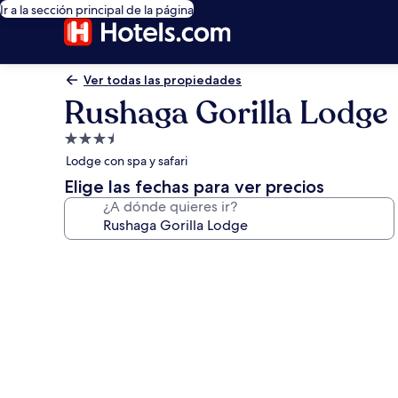
Ir a la sección principal de la página
Ver todas las propiedades
Rushaga Gorilla Lodge
Propiedad
de
Lodge con spa y safari
3.5
Elige las fechas para ver precios
estrellas
¿A dónde quieres ir?
Galería
de
fotos
de
Rushaga
Gorilla