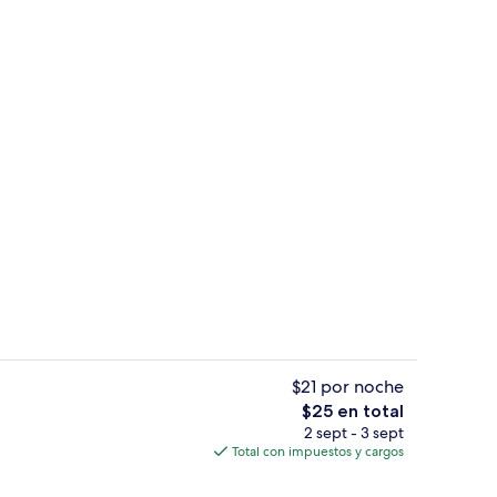
a propiedad
Exterior
$21 por noche
El
$25 en total
precio
2 sept - 3 sept
espacio para trabajar con laptop
Bar (en la propiedad)
total
Total con impuestos y cargos
es
de