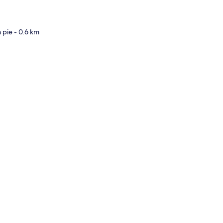
a pie
- 0.6 km
ción del mapa