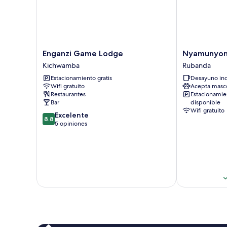
Enganzi
Nyamunyonyi
Enganzi Game Lodge
Nyamunyony
Game
Lake
Kichwamba
Rubanda
Lodge
Resort
Estacionamiento gratis
Desayuno inc
Kichwamba
Rubanda
Wifi gratuito
Acepta masc
Restaurantes
Estacionamie
Bar
disponible
Wifi gratuito
8.8
Excelente
8.8
de
5 opiniones
10,
Excelente,
5
opiniones