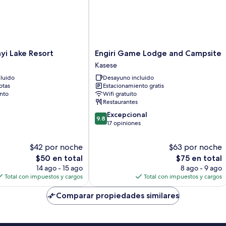
Engiri
i Lake Resort
Engiri Game Lodge and Campsite
Game
Kasese
Lodge
luido
Desayuno incluido
and
otas
Estacionamiento gratis
Campsite
nto
Wifi gratuito
Kasese
Restaurantes
9.8
Excepcional
9.8
de
17 opiniones
10,
Excepcional,
$42 por noche
$63 por noche
17
El
El
$50 en total
$75 en total
opiniones
precio
precio
14 ago - 15 ago
8 ago - 9 ago
actual
actual
Total con impuestos y cargos
Total con impuestos y cargos
es
es
de
de
Comparar propiedades similares
$50
$75