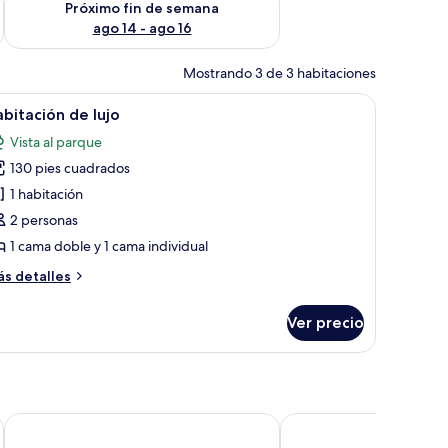
Próximo fin de semana
ago 14 - ago 16
Mostrando 3 de 3 habitaciones
a cubierta de césped, con árboles y colinas al fondo.
brir
Un dormitorio espacioso con una cama grande,
8
bitación de lujo
odas
Vista al parque
s
130 pies cuadrados
otos
e
1 habitación
abitación
2 personas
e
1 cama doble y 1 cama individual
jo
ás
s detalles
talles
bre
Ver precio
bitación
e
jo
Lights of Kazinga Homestay
Lake Bunyonyi Rock Res