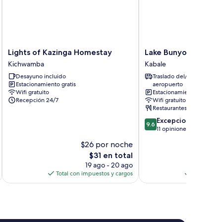
Lights
Lake
Lights of Kazinga Homestay
Lake Bunyonyi Rock 
of
Bunyonyi
Kichwamba
Kabale
Kazinga
Rock
Desayuno incluido
Traslado del/al
Homestay
Resort
Estacionamiento gratis
aeropuerto
Kichwamba
Kabale
Wifi gratuito
Estacionamiento gratis
Recepción 24/7
Wifi gratuito
Restaurantes
9.6
Excepcional
9.6
de
11 opiniones
10,
$26 por noche
$
Excepcional,
El
$31 en total
11
precio
opiniones
19 ago - 20 ago
actual
Total con impuestos y cargos
Total con 
es
de
$31