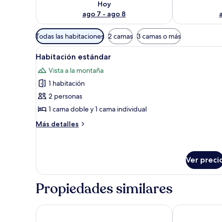
Hoy
ago 7 - ago 8
Filtros
Todas las habitaciones
2 camas
3 camas o más
disponibles
Abrir
Una habitación de hotel con c
para
5
Habitación estándar
todas
las
Vista a la montaña
las
habitaciones
1 habitación
fotos
de
2 personas
Habitación
1 cama doble y 1 cama individual
estándar
Más
Más detalles
detalles
sobre
Habitación
estándar
Ver preci
Propiedades similares
Enganzi Game Lodge
Nyamunyonyi 