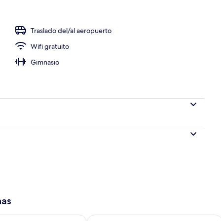
Traslado del/al aeropuerto
io
Wifi gratuito
Gimnasio
has
isponibilidad para mañana ago 8 - ago 9
Consulta la disponibilidad para este 