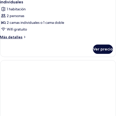
individuales
las
1 habitación
fotos
2 personas
de
2 camas individuales o 1 cama doble
Habitación
estándar
Wifi gratuito
con
Más
Más detalles
1
detalles
sobre
cama
Ver precio
Habitación
matrimonial
estándar
o
con
2
1
cama
individuales
matrimonial
o
2
individuales