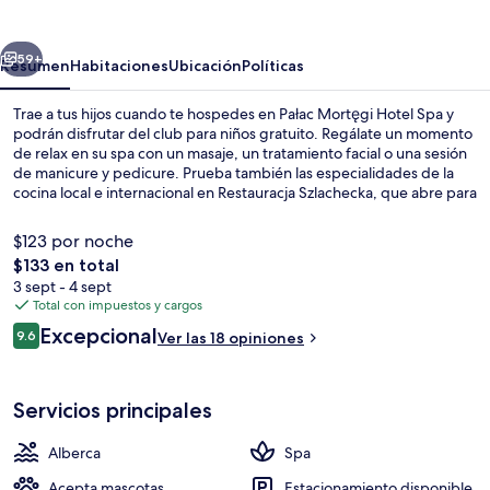
Hotel
Spa
erior
Siguiente
59+
Resumen
Habitaciones
Ubicación
Políticas
Trae a tus hijos cuando te hospedes en Pałac Mortęgi Hotel Spa y
podrán disfrutar del club para niños gratuito. Regálate un momento
de relax en su spa con un masaje, un tratamiento facial o una sesión
de manicure y pedicure. Prueba también las especialidades de la
cocina local e internacional en Restauracja Szlachecka, que abre para
la comida y la cena. La propiedad destaca por su alberca techada, su
bar o lounge y su sala de fitness.
$123 por noche
El
$133 en total
precio
3 sept - 4 sept
Alberca techada
total
Total con impuestos y cargos
es
Opiniones
Excepcional
9.6
Ver las 18 opiniones
de
9.6 de 10,
$133
Servicios principales
Alberca
Spa
Acepta mascotas
Estacionamiento disponible