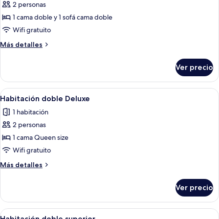
2 personas
1 cama doble y 1 sofá cama doble
Wifi gratuito
Más
Más detalles
detalles
sobre
Ver precio
Suite
Abrir
Habitación de hotel con una cama gran
2
Habitación doble Deluxe
todas
1 habitación
las
2 personas
fotos
de
1 cama Queen size
Habitación
Wifi gratuito
doble
Más
Más detalles
Deluxe
detalles
sobre
Ver precio
Habitación
doble
Deluxe
Abrir
Una habitación de hotel con cama, cóm
8
Habitación doble superior