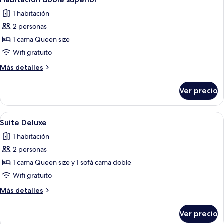
todas
1 habitación
las
2 personas
fotos
de
1 cama Queen size
Habitación
Wifi gratuito
doble
Más
Más detalles
superior
detalles
sobre
Ver precio
Habitación
doble
superior
Abrir
Un dormitorio con una cama grande, u
5
Suite Deluxe
todas
1 habitación
las
2 personas
fotos
de
1 cama Queen size y 1 sofá cama doble
Suite
Wifi gratuito
Deluxe
Más
Más detalles
detalles
sobre
Ver precio
Suite