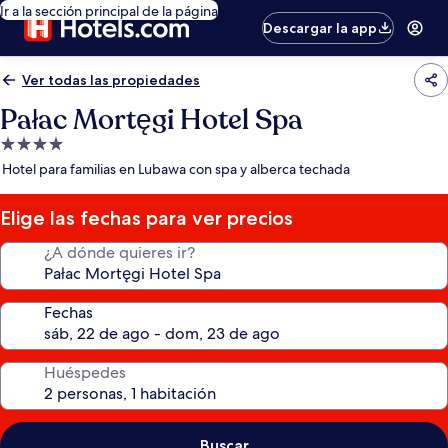
Ir a la sección principal de la página
Descargar la app
Ver todas las propiedades
Pałac Mortęgi Hotel Spa
Propiedad
de
Hotel para familias en Lubawa con spa y alberca techada
4.0
estrellas
Elige las fechas para ver precios
¿A dónde quieres ir?
Fechas
Huéspedes
Buscar