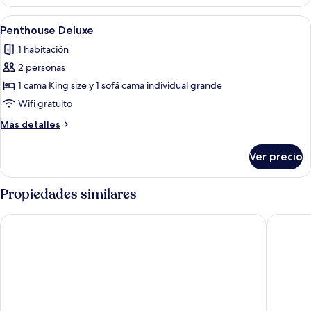
Deluxe
Abrir
Una habitación de hotel con una cama
3
Penthouse Deluxe
todas
1 habitación
las
2 personas
fotos
de
1 cama King size y 1 sofá cama individual grande
Penthouse
Wifi gratuito
Deluxe
Más
Más detalles
detalles
sobre
Ver precio
Penthouse
Deluxe
Propiedades similares
Hotel Loft 1898
Pałac War