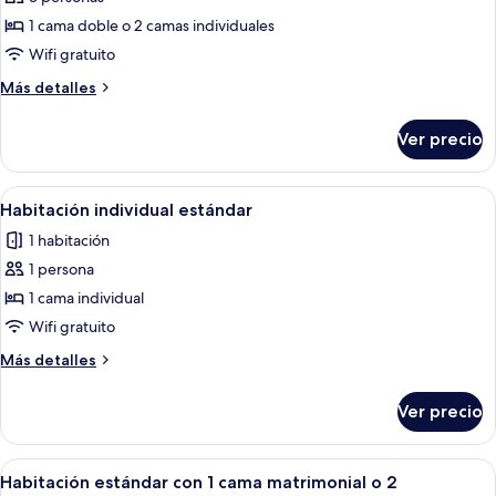
Habitación
Confort
1 cama doble o 2 camas individuales
con
Wifi gratuito
1
Más
Más detalles
cama
detalles
matrimonial
sobre
Ver precio
Habitación
o
Confort
2
con
Abrir
Un dormitorio con una cama grande, d
individuales
3
1
Habitación individual estándar
todas
cama
(Dworek)
1 habitación
matrimonial
las
o
1 persona
fotos
2
de
1 cama individual
individuales
Habitación
(Dworek)
Wifi gratuito
individual
Más
Más detalles
estándar
detalles
sobre
Ver precio
Habitación
individual
estándar
Abrir
Un dormitorio con cama, sofá, mesa y 
3
Habitación estándar con 1 cama matrimonial o 2
todas