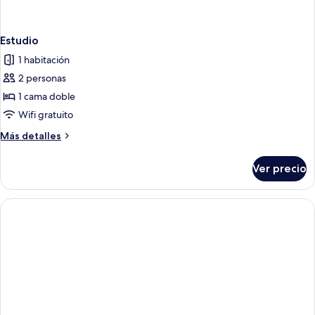
Estudio
1 habitación
2 personas
1 cama doble
Wifi gratuito
Más
Más detalles
detalles
sobre
Ver precio
Estudio