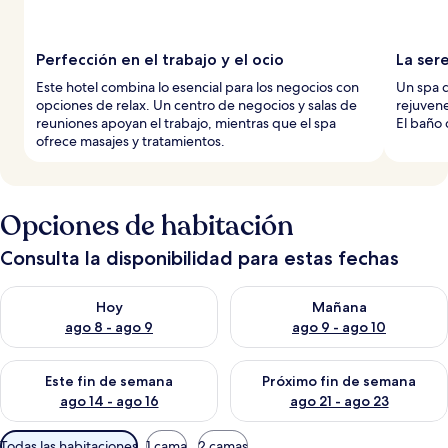
Perfección en el trabajo y el ocio
La ser
Este hotel combina lo esencial para los negocios con
Un spa d
opciones de relax. Un centro de negocios y salas de
rejuvene
reuniones apoyan el trabajo, mientras que el spa
El baño 
ofrece masajes y tratamientos.
Opciones de habitación
Consulta la disponibilidad para estas fechas
Consulta la disponibilidad para hoy ago 8 - ago 9
Consulta la disponibilidad pa
Hoy
Mañana
ago 8 - ago 9
ago 9 - ago 10
Consulta la disponibilidad para este fin de semana ago 14 - ag
Consulta la disponibilidad pa
Este fin de semana
Próximo fin de semana
ago 14 - ago 16
ago 21 - ago 23
Filtros
Todas las habitaciones
1 cama
2 camas