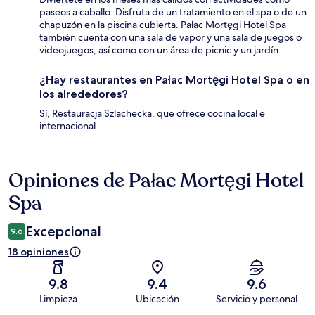
paseos a caballo. Disfruta de un tratamiento en el spa o de un
chapuzón en la piscina cubierta. Pałac Mortęgi Hotel Spa
también cuenta con una sala de vapor y una sala de juegos o
videojuegos, así como con un área de picnic y un jardín.
¿Hay restaurantes en Pałac Mortęgi Hotel Spa o en
los alrededores?
Sí, Restauracja Szlachecka, que ofrece cocina local e
internacional.
Opiniones de Pałac Mortęgi Hotel
Opiniones
Spa
Excepcional
9.6
18 opiniones
9.8
9.4
9.6
Limpieza
Ubicación
Servicio y personal