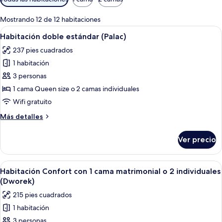
disponibles
para
Mostrando 12 de 12 habitaciones
las
Abrir
Una cama bien hecha con una colcha b
10
Habitación doble estándar (Palac)
habitaciones
todas
237 pies cuadrados
las
1 habitación
fotos
de
3 personas
Habitación
1 cama Queen size o 2 camas individuales
doble
Wifi gratuito
estándar
Más
Más detalles
(Palac)
detalles
sobre
Ver precio
Habitación
doble
estándar
Abrir
Habitación de hotel con dos camas, un e
5
(Palac)
Habitación Confort con 1 cama matrimonial o 2 individuales
todas
(Dworek)
las
215 pies cuadrados
fotos
1 habitación
de
3 personas