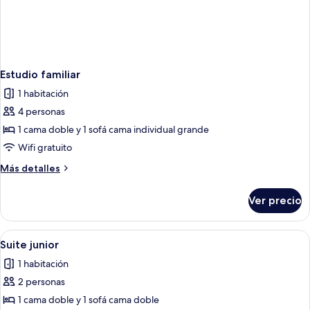
Estudio familiar
1 habitación
4 personas
1 cama doble y 1 sofá cama individual grande
Wifi gratuito
Más
Más detalles
detalles
sobre
Ver precio
Estudio
familiar
Abrir
Un dormitorio con techo inclinado, t
3
Suite junior
todas
1 habitación
las
2 personas
fotos
de
1 cama doble y 1 sofá cama doble