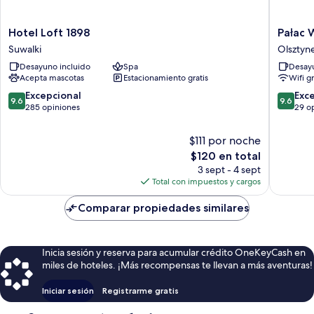
Hotel
Pałac
Hotel Loft 1898
Pałac 
Loft
Warlity
Suwalki
Olsztyn
1898
Olsztyn
Desayuno incluido
Spa
Desayu
Suwalki
Acepta mascotas
Estacionamiento gratis
Wifi g
9.6
9.6
Excepcional
Exc
9.6
9.6
de
de
285 opiniones
29 o
10,
10,
Excepcional,
Excepcio
$111 por noche
285
29
El
$120 en total
opiniones
opinion
precio
3 sept - 4 sept
actual
Total con impuestos y cargos
es
de
Comparar propiedades similares
$120
Inicia sesión y reserva para acumular crédito OneKeyCash en
miles de hoteles. ¡Más recompensas te llevan a más aventuras!
Iniciar sesión
Registrarme gratis