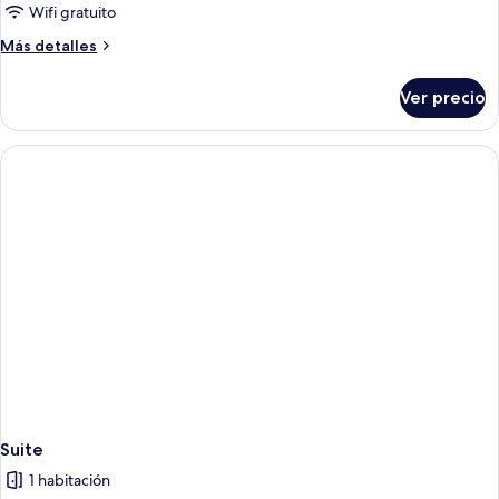
Suite
Wifi gratuito
junior
Más
Más detalles
detalles
sobre
Ver precio
Suite
junior
Suite
1 habitación