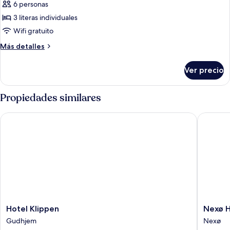
6 personas
fotos
de
3 literas individuales
Habitación
Wifi gratuito
Más
Más detalles
detalles
sobre
Ver precio
Habitación
Propiedades similares
Hotel Klippen
Nexø Ho
Hotel
Nexø
Hotel Klippen
Nexø H
Klippen
Hostel
Gudhjem
Nexø
Gudhjem
Nexø