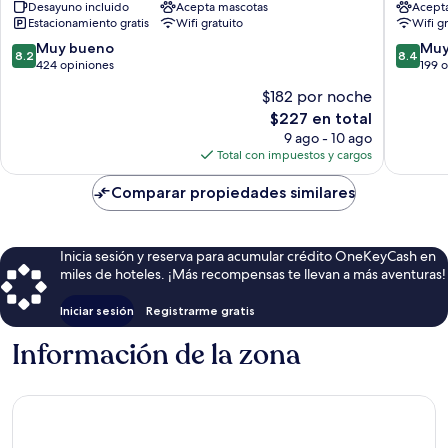
Desayuno incluido
Acepta mascotas
Acept
Estacionamiento gratis
Wifi gratuito
Wifi g
8.2
8.4
Muy bueno
Muy
8.2
8.4
de
de
424 opiniones
199 
10,
10,
$182 por noche
Muy
Muy
El
$227 en total
bueno,
bueno,
precio
424
199
9 ago - 10 ago
actual
opiniones
opinion
Total con impuestos y cargos
es
de
Comparar propiedades similares
$227
Inicia sesión y reserva para acumular crédito OneKeyCash en
miles de hoteles. ¡Más recompensas te llevan a más aventuras!
Iniciar sesión
Registrarme gratis
Información de la zona