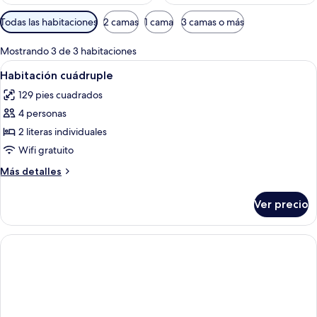
Filtros
Todas las habitaciones
2 camas
1 cama
3 camas o más
disponibles
para
Mostrando 3 de 3 habitaciones
las
Abrir
Una cama litera con dos niños leyendo
3
Habitación cuádruple
habitaciones
todas
129 pies cuadrados
las
4 personas
fotos
de
2 literas individuales
Habitación
Wifi gratuito
cuádruple
Más
Más detalles
detalles
sobre
Ver precio
Habitación
cuádruple