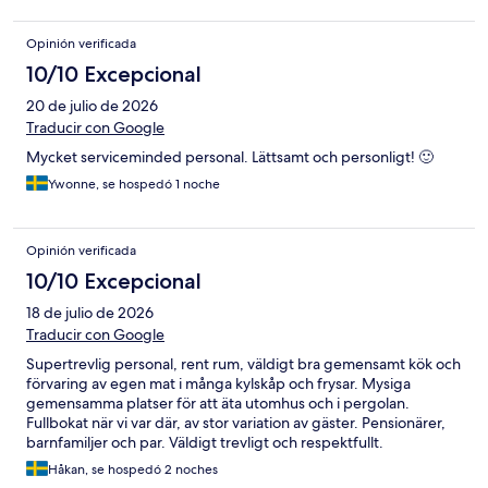
Opinión verificada
10/10 Excepcional
20 de julio de 2026
Traducir con Google
Mycket serviceminded personal. Lättsamt och personligt! 🙂
Ywonne, se hospedó 1 noche
Opinión verificada
10/10 Excepcional
18 de julio de 2026
Traducir con Google
Supertrevlig personal, rent rum, väldigt bra gemensamt kök och
förvaring av egen mat i många kylskåp och frysar. Mysiga
gemensamma platser för att äta utomhus och i pergolan.
Fullbokat när vi var där, av stor variation av gäster. Pensionärer,
barnfamiljer och par. Väldigt trevligt och respektfullt.
Rekommenderar detta ställe om man inte vill lägga stora
Håkan, se hospedó 2 noches
summor på boende på denna vackra ö