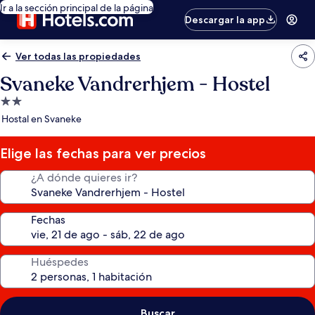
Ir a la sección principal de la página
Descargar la app
Ver todas las propiedades
Svaneke Vandrerhjem - Hostel
Propiedad
de
Hostal en Svaneke
2.0
estrellas
Elige las fechas para ver precios
¿A dónde quieres ir?
Fechas
Huéspedes
Buscar