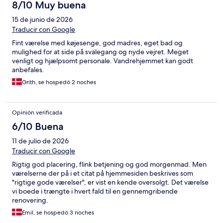
8/10 Muy buena
15 de junio de 2026
Traducir con Google
Fint værelse med køjesenge, god madres, eget bad og
mulighed for at side på svalegang og nyde vejret. Meget
venligt og hjælpsomt personale. Vandrehjemmet kan godt
anbefales.
Grith, se hospedó 2 noches
Opinión verificada
6/10 Buena
11 de julio de 2026
Traducir con Google
Rigtig god placering, flink betjening og god morgenmad. Men
værelserne der på i et citat på hjemmesiden beskrives som
"rigtige gode værelser", er vist en kende oversolgt. Det værelse
vi boede i trængte i hvert fald til en gennemgribende
renovering.
Emil, se hospedó 3 noches