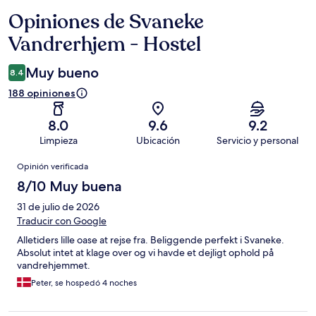
Opiniones de Svaneke
Opiniones
Vandrerhjem - Hostel
Muy bueno
8.4
188 opiniones
8.0
9.6
9.2
Limpieza
Ubicación
Servicio y personal
Opiniones
Opinión verificada
8/10 Muy buena
31 de julio de 2026
Traducir con Google
Alletiders lille oase at rejse fra. Beliggende perfekt i Svaneke.
Absolut intet at klage over og vi havde et dejligt ophold på
vandrehjemmet.
Peter, se hospedó 4 noches