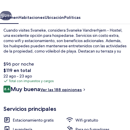
-
Hostel
erior
Siguiente
29+
Resumen
Habitaciones
Ubicación
Políticas
Cuando visites Svaneke, considera Svaneke Vandrerhjem - Hostel,
una excelente opción para hospedarse. Servicios sin costo extra,
como wifi y estacionamiento, son beneficios adicionales. Además,
los huéspedes pueden mantenerse entretenidos con las actividades
de la propiedad, como vóleibol de playa. Destacan su terraza y su
jardín.
$96 por noche
El
$119 en total
precio
22 ago - 23 ago
Vóleibol de playa
total
Total con impuestos y cargos
es
Opiniones
Muy buena
8.4
Ver las 188 opiniones
de
8.4 de 10,
$119
Servicios principales
Estacionamiento gratis
Wifi gratuito
Lavandería
Para no fumadores