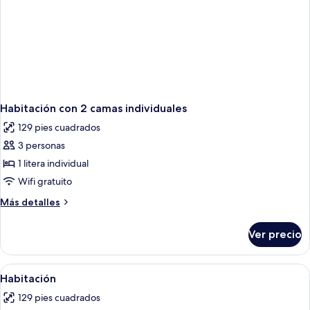
Habitación con 2 camas individuales
129 pies cuadrados
3 personas
1 litera individual
Wifi gratuito
Más
Más detalles
detalles
sobre
Ver precio
Habitación
con
2
Abrir
Dos niños sentados en una litera, abr
2
camas
Habitación
todas
individuales
129 pies cuadrados
las