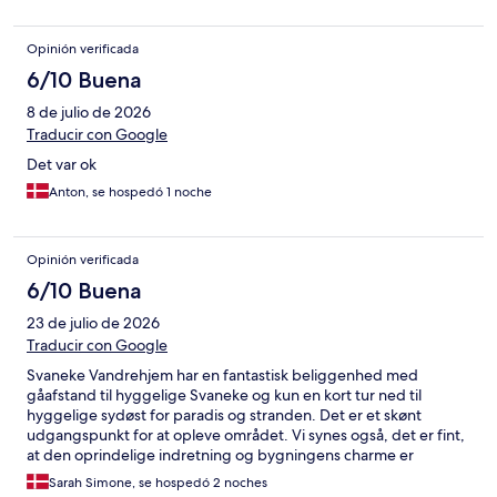
Opinión verificada
6/10 Buena
8 de julio de 2026
Traducir con Google
Det var ok
Anton, se hospedó 1 noche
Opinión verificada
6/10 Buena
23 de julio de 2026
Traducir con Google
Svaneke Vandrehjem har en fantastisk beliggenhed med
gåafstand til hyggelige Svaneke og kun en kort tur ned til
hyggelige sydøst for paradis og stranden. Det er et skønt
udgangspunkt for at opleve området. Vi synes også, det er fint,
at den oprindelige indretning og bygningens charme er
bevaret. Til gengæld savnede vi lidt mere hygge og atmosfære,
Sarah Simone, se hospedó 2 noches
både på værelserne og i fællesområderne. Der skal egentlig