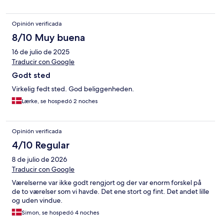
ikke så meget til, før stedet ville føles endnu mere indbydende
og varmt. Med få enkle greb kunne oplevelsen løftes rigtig
Opinión verificada
meget.
8/10 Muy buena
16 de julio de 2025
Traducir con Google
Godt sted
Virkelig fedt sted. God beliggenheden.
Lærke, se hospedó 2 noches
Opinión verificada
4/10 Regular
8 de julio de 2026
Traducir con Google
Værelserne var ikke godt rengjort og der var enorm forskel på
de to værelser som vi havde. Det ene stort og fint. Det andet lille
og uden vindue.
Simon, se hospedó 4 noches