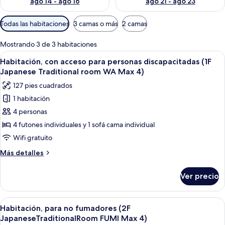
ago 14 - ago 16
ago 21 - ago 23
Filtros
Todas las habitaciones
3 camas o más
2 camas
disponibles
para
Mostrando 3 de 3 habitaciones
las
Abrir
Una habitación japonesa tradicional co
8
Habitación, con acceso para personas discapacitadas (1F
habitaciones
todas
Japanese Traditional room WA Max 4)
las
127 pies cuadrados
fotos
1 habitación
de
4 personas
Habitación,
con
4 futones individuales y 1 sofá cama individual
acceso
Wifi gratuito
para
Más
Más detalles
personas
detalles
discapacitadas
sobre
Ver precio
Habitación,
(1F
con
Japanese
acceso
Abrir
Una habitación tradicional japonesa c
Traditional
6
para
Habitación, para no fumadores (2F
todas
personas
room
JapaneseTraditionalRoom FUMI Max 4)
discapacitadas