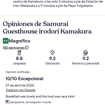
centro de Kamakura, a tan solo 3 minutos a pie de Estación de
tren Wadazuka y a 11 minutos a pie de Playa Yuigahama.
Opiniones de Samurai
Opiniones
Guesthouse irodori Kamakura
Magnífico
9.0
152 opiniones
8.8
9.2
9.2
Limpieza
Ubicación
Servicio y personal
Opiniones
Opinión verificada
10/10 Excepcional
27 de abril de 2026
Traducir con Google
Breakfast was lovely and the host was very kind.
Jacqueline, se hospedó 1 noche