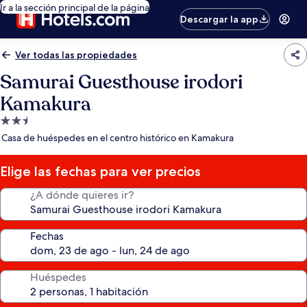
Ir a la sección principal de la página
Descargar la app
Ver todas las propiedades
Samurai Guesthouse irodori
Kamakura
Propiedad
de
Casa de huéspedes en el centro histórico en Kamakura
2.5
estrellas
Elige las fechas para ver precios
¿A dónde quieres ir?
Fechas
Huéspedes