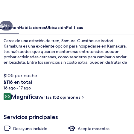
Guesthouse
irodori
Kamakura
erior
Siguiente
44+
Resumen
Habitaciones
Ubicación
Políticas
Cerca de una estación de tren, Samurai Guesthouse irodori
Kamakura es una excelente opción para hospedarse en Kamakura.
Los huéspedes que quieran mantenerse entretenidos pueden
probar actividades cercanas, como senderos para caminar o andar
en bicicleta. Entre los servicios sin costo extra, pueden disfrutar de
wifi y el desayuno completo todos los días de 07:00 a 09:30.
Destacan su terraza y su jardín.
$105 por noche
El
$116 en total
precio
16 ago - 17 ago
Escritorio, tabla de planchar con planch
total
Opiniones
Magnífica
9.0
Ver las 152 opiniones
es
9.0 de 10,
de
$116
Servicios principales
Desayuno incluido
Acepta mascotas