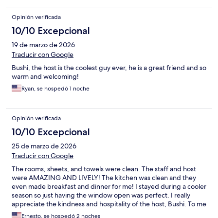
Opinión verificada
10/10 Excepcional
19 de marzo de 2026
Traducir con Google
Bushi, the host is the coolest guy ever, he is a great friend and so
warm and welcoming!
Ryan, se hospedó 1 noche
Opinión verificada
10/10 Excepcional
25 de marzo de 2026
Traducir con Google
The rooms, sheets, and towels were clean. The staff and host
were AMAZING AND LIVELY! The kitchen was clean and they
even made breakfast and dinner for me! I stayed during a cooler
season so just having the window open was perfect. I really
appreciate the kindness and hospitality of the host, Bushi. To me
it was an amazing experience I will NEVER forget. Thank you so
Ernesto, se hospedó 2 noches