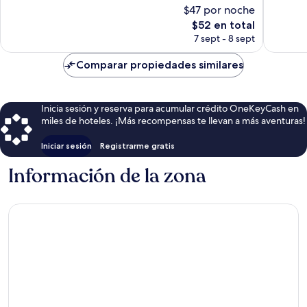
Bueno,
Magnífi
$47 por noche
52
1,006
El
$52 en total
opiniones
opinion
precio
7 sept - 8 sept
actual
es
Comparar propiedades similares
de
$52
Inicia sesión y reserva para acumular crédito OneKeyCash en
miles de hoteles. ¡Más recompensas te llevan a más aventuras!
Iniciar sesión
Registrarme gratis
Información de la zona