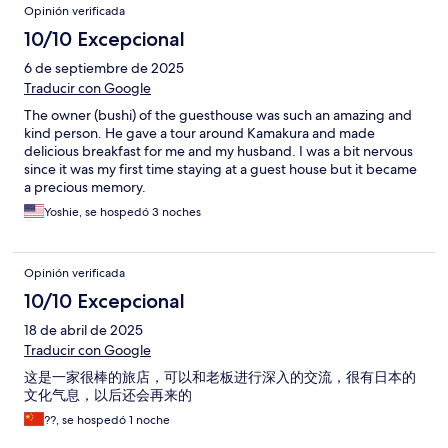
Opinión verificada
10/10 Excepcional
6 de septiembre de 2025
Traducir con Google
The owner (bushi) of the guesthouse was such an amazing and
kind person. He gave a tour around Kamakura and made
delicious breakfast for me and my husband. I was a bit nervous
since it was my first time staying at a guest house but it became
a precious memory.
Yoshie, se hospedó 3 noches
Opinión verificada
10/10 Excepcional
18 de abril de 2025
Traducir con Google
这是一家很棒的旅店，可以和老板进行深入的交流，很有日本的
文化气息，以后还会再来的
??, se hospedó 1 noche