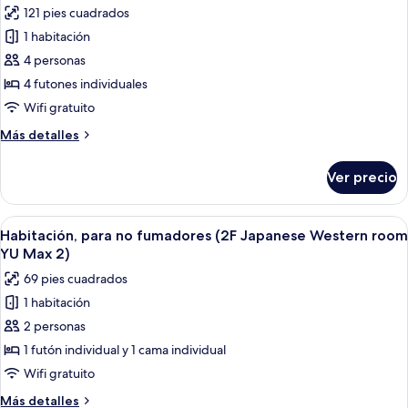
las
WA
121 pies cuadrados
(1F
fotos
Max
Japanese
1 habitación
de
4)
Traditional
4 personas
Habitación,
room
WA
para
4 futones individuales
Max
no
Wifi gratuito
4)
fumadores
Más
Más detalles
(2F
detalles
JapaneseTraditionalRoom
sobre
Ver precio
Habitación,
FUMI
para
Max
no
Abrir
Un dormitorio con literas, un escritori
4)
6
fumadores
Habitación, para no fumadores (2F Japanese Western room
todas
(2F
YU Max 2)
JapaneseTraditionalRoom
las
69 pies cuadrados
FUMI
fotos
Max
1 habitación
de
4)
2 personas
Habitación,
para
1 futón individual y 1 cama individual
no
Wifi gratuito
fumadores
Más
Más detalles