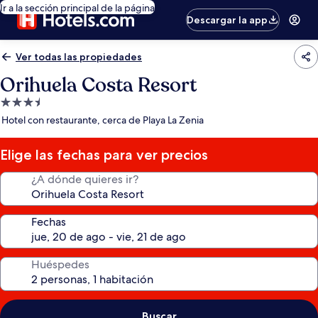
Ir a la sección principal de la página
Descargar la app
Ver todas las propiedades
Orihuela Costa Resort
Propiedad
de
Hotel con restaurante, cerca de Playa La Zenia
3.5
estrellas
Elige las fechas para ver precios
¿A dónde quieres ir?
Fechas
Huéspedes
Buscar