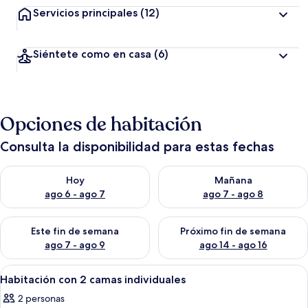
Servicios principales
(12)
Siéntete como en casa
(6)
Opciones de habitación
Consulta la disponibilidad para estas fechas
Consulta la disponibilidad para hoy ago 6 - ago 7
Consulta la disponibilidad pa
Hoy
Mañana
ago 6 - ago 7
ago 7 - ago 8
Consulta la disponibilidad para este fin de semana ago 7 - ag
Consulta la disponibilidad par
Este fin de semana
Próximo fin de semana
ago 7 - ago 9
ago 14 - ago 16
Abrir
Escritorio
5
Habitación con 2 camas individuales
todas
2 personas
las