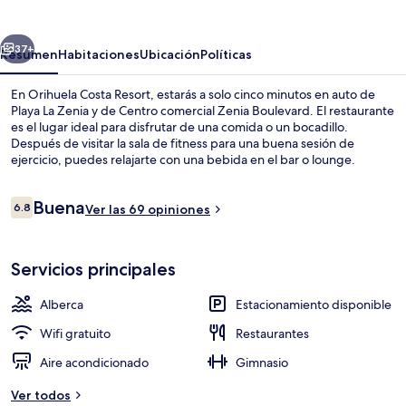
Resort
erior
Siguiente
37+
Resumen
Habitaciones
Ubicación
Políticas
En Orihuela Costa Resort, estarás a solo cinco minutos en auto de
Playa La Zenia y de Centro comercial Zenia Boulevard. El restaurante
es el lugar ideal para disfrutar de una comida o un bocadillo.
Después de visitar la sala de fitness para una buena sesión de
ejercicio, puedes relajarte con una bebida en el bar o lounge.
Destacan su bar junto a la alberca, su cancha de tenis al aire libre y su
sauna.
Opiniones
Buena
6.8
Ver las 69 opiniones
6.8 de 10,
Interior
Servicios principales
Alberca
Estacionamiento disponible
Wifi gratuito
Restaurantes
Aire acondicionado
Gimnasio
Ver todos