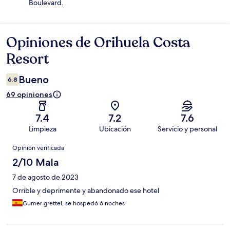
Boulevard.
Opiniones de Orihuela Costa
Opiniones
Resort
Bueno
6.8
69 opiniones
7.4
7.2
7.6
Limpieza
Ubicación
Servicio y personal
Opiniones
Opinión verificada
2/10 Mala
7 de agosto de 2023
Orrible y deprimente y abandonado ese hotel
Gumer grettel, se hospedó 6 noches