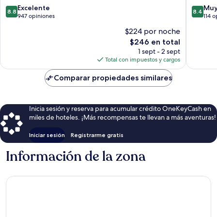
8.8
8.4
Orihuela
Excelente
Muy
8.8
8.4
de
de
947 opiniones
114 o
10,
10,
$224 por noche
Excelente,
Muy
El
$246 en total
947
bueno,
precio
opiniones
114
1 sept - 2 sept
actual
opinion
Total con impuestos y cargos
es
de
Comparar propiedades similares
$246
Inicia sesión y reserva para acumular crédito OneKeyCash en
miles de hoteles. ¡Más recompensas te llevan a más aventuras!
Iniciar sesión
Registrarme gratis
Información de la zona