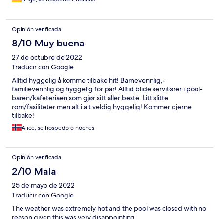
Opinión verificada
8/10 Muy buena
27 de octubre de 2022
Traducir con Google
Alltid hyggelig å komme tilbake hit! Barnevennlig,-
familievennlig og hyggelig for par! Alltid blide servitører i pool-
baren/kafeteriaen som gjør sitt aller beste. Litt slitte
rom/fasiliteter men alt i alt veldig hyggelig! Kommer gjerne
tilbake!
Alice, se hospedó 5 noches
Opinión verificada
2/10 Mala
25 de mayo de 2022
Traducir con Google
The weather was extremely hot and the pool was closed with no
reason given this was very disappointing