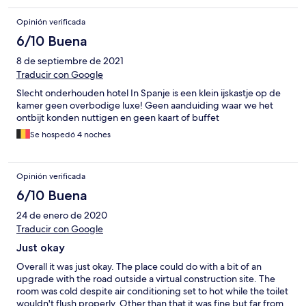
Opinión verificada
6/10 Buena
8 de septiembre de 2021
Traducir con Google
Slecht onderhouden hotel In Spanje is een klein ijskastje op de
kamer geen overbodige luxe! Geen aanduiding waar we het
ontbijt konden nuttigen en geen kaart of buffet
Se hospedó 4 noches
Opinión verificada
6/10 Buena
24 de enero de 2020
Traducir con Google
Just okay
Overall it was just okay. The place could do with a bit of an
upgrade with the road outside a virtual construction site. The
room was cold despite air conditioning set to hot while the toilet
wouldn't flush properly. Other than that it was fine but far from