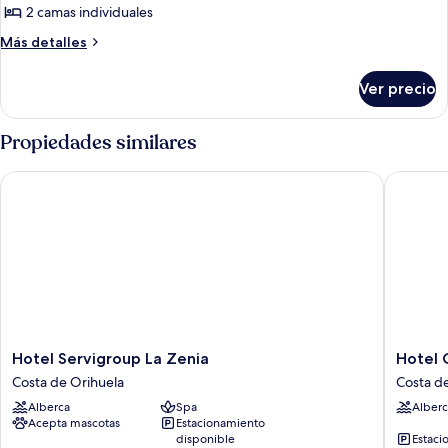
2 camas individuales
fotos
de
Más
Más detalles
detalles
Habitación
sobre
con
Ver precio
Habitación
2
con
camas
2
Propiedades similares
camas
individuales
individuales
Hotel Servigroup La Zenia
Hotel G
Hotel
Hotel
Hotel Servigroup La Zenia
Hotel
Servigroup
Golf
Costa de Orihuela
Costa d
La
Campoa
Alberca
Spa
Alberc
Zenia
Costa
Acepta mascotas
Estacionamiento
Costa
de
disponible
Estaci
de
Orihuel