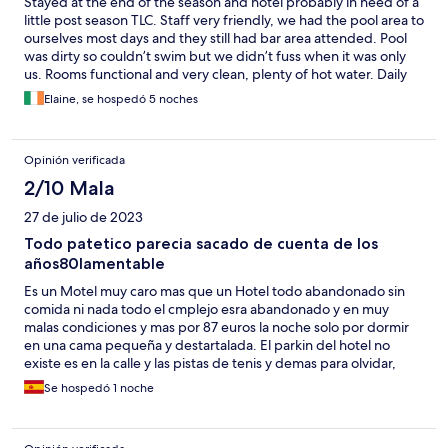
Stayed at the end of the season and hotel probably in need of a
little post season TLC. Staff very friendly, we had the pool area to
ourselves most days and they still had bar area attended. Pool
was dirty so couldn’t swim but we didn’t fuss when it was only
us. Rooms functional and very clean, plenty of hot water. Daily
maid service and room left pristine beach day. Comfortable bed
Elaine, se hospedó 5 noches
with plenty of pillows and blankets. We would definitely stay
again as was extremely good value for money and a brilliant
location for exploring the area.
Opinión verificada
2/10 Mala
27 de julio de 2023
Todo patetico parecia sacado de cuenta de los
años80lamentable
Es un Motel muy caro mas que un Hotel todo abandonado sin
comida ni nada todo el cmplejo esra abandonado y en muy
malas condiciones y mas por 87 euros la noche solo por dormir
en una cama pequeña y destartalada. El parkin del hotel no
existe es en la calle y las pistas de tenis y demas para olvidar,
vamos no nada recomendable mi pareja me dijo que esto era
Se hospedó 1 noche
una verguenza de sitio