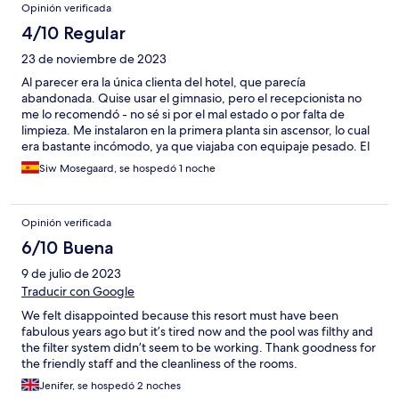
Opinión verificada
4/10 Regular
23 de noviembre de 2023
Al parecer era la única clienta del hotel, que parecía
abandonada. Quise usar el gimnasio, pero el recepcionista no
me lo recomendó - no sé si por el mal estado o por falta de
limpieza. Me instalaron en la primera planta sin ascensor, lo cual
era bastante incómodo, ya que viajaba con equipaje pesado. El
recepcionista y la camarera del bar eran amables, pero no fue
Siw Mosegaard, se hospedó 1 noche
suficiente para mejorar la experiencia
Opinión verificada
6/10 Buena
9 de julio de 2023
Traducir con Google
We felt disappointed because this resort must have been
fabulous years ago but it’s tired now and the pool was filthy and
the filter system didn’t seem to be working. Thank goodness for
the friendly staff and the cleanliness of the rooms.
Jenifer, se hospedó 2 noches