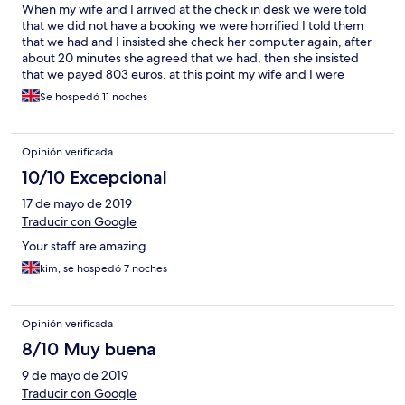
When my wife and I arrived at the check in desk we were told
that we did not have a booking we were horrified I told them
that we had and I insisted she check her computer again, after
about 20 minutes she agreed that we had, then she insisted
that we payed 803 euros. at this point my wife and I were
shaking. Eventually it was agreed that we had paid, then we
Se hospedó 11 noches
were told to go to our room with a signal with back of her hand.
When we arrived at our room I was disappointed to see that
there was no fridge, drinking warm water night/morning was
Opinión verificada
not ideal. To make our mood even worse that evening we found
out that the hotel restaurant and bar were closed and would
10/10 Excepcional
remain closed for the rest of our holiday. We had to have late
17 de mayo de 2019
drink in a bar accessible by walking under a motorway. I do not
know the reason for the closure as they refused to tell us. All in
Traducir con Google
all a very disappointing experience we will not be coming back.
Your staff are amazing
kim, se hospedó 7 noches
Opinión verificada
8/10 Muy buena
9 de mayo de 2019
Traducir con Google