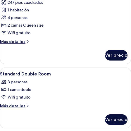
247 pies cuadrados
las
1 habitación
fotos
de
4 personas
Habitación
2 camas Queen size
familiar
Wifi gratuito
Más
Más detalles
detalles
sobre
Ver precio
Habitación
familiar
Abrir
Ropa de cama de alta calidad y caja de
8
Standard Double Room
todas
3 personas
las
1 cama doble
fotos
de
Wifi gratuito
Standard
Más
Más detalles
Double
detalles
sobre
Room
Ver precio
Standard
Double