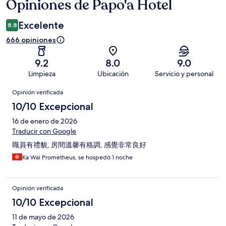
Opiniones de Papo'a Hotel
Opiniones
Excelente
8.8
666 opiniones
9.2
8.0
9.0
Limpieza
Ubicación
Servicio y personal
Opiniones
Opinión verificada
10/10 Excepcional
16 de enero de 2026
Traducir con Google
職員有禮貌, 房間溫馨有格調, 感覺非常良好
Ka Wai Prometheus, se hospedó 1 noche
Opinión verificada
10/10 Excepcional
11 de mayo de 2026