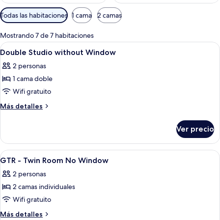
Filtros
Todas las habitaciones
1 cama
2 camas
disponibles
para
Mostrando 7 de 7 habitaciones
las
Abrir
Un dormitorio con una cama, un escrito
19
Double Studio without Window
habitaciones
todas
2 personas
las
1 cama doble
fotos
de
Wifi gratuito
Double
Más
Más detalles
Studio
detalles
sobre
without
Ver precio
Double
Window
Studio
without
Abrir
Una habitación de hotel con dos cama
7
Window
GTR - Twin Room No Window
todas
2 personas
las
2 camas individuales
fotos
de
Wifi gratuito
GTR
Más
Más detalles