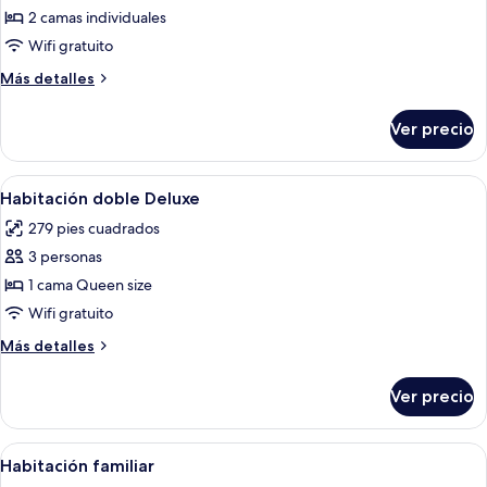
2 camas individuales
Habitación
clásica
Wifi gratuito
con
Más
Más detalles
2
detalles
sobre
camas
Ver precio
Habitación
individuales
clásica
(transom
con
Abrir
Un dormitorio moderno con cama, una b
6
windows)
2
Habitación doble Deluxe
todas
camas
279 pies cuadrados
individuales
las
(transom
3 personas
fotos
windows)
de
1 cama Queen size
Habitación
Wifi gratuito
doble
Más
Más detalles
Deluxe
detalles
sobre
Ver precio
Habitación
doble
Deluxe
Abrir
Habitación de hotel con dos camas, c
6
Habitación familiar
todas