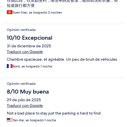
性價比高，往景點便利，環境寧靜及整潔，能自助洗乾衣服，長
短途旅行都方便
Yuen Han, se hospedó 3 noches
Opinión verificada
10/10 Excepcional
31 de diciembre de 2025
Traducir con Google
Chambre spacieuse, et agréable. Un peu de bruit de véhicules.
Boris, se hospedó 1 noche
Opinión verificada
8/10 Muy buena
29 de julio de 2025
Traducir con Google
Not a bad place to stay just the parking is hard to find.
Yan-Kai, se hospedó 1 noche