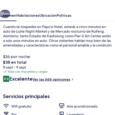
erior
Siguiente
39+
Resumen
Habitaciones
Ubicación
Políticas
Cuando te hospedes en Papo'a Hotel, estarás a cinco minutos en
auto de Liuhe Night Market y de Mercado nocturno de Ruifeng.
Asimismo, tanto Estadio de Kaohsiung como Pier-2 Art Center están
a solo unos minutos en auto. Otros visitantes hablan muy bien de las
amenidades y características como el personal amable y la condición
en general. La propiedad está a una corta distancia a pie de algunas
opciones de transporte público: Estación de metro de Houyi está a
$36 por noche
11 minutos y Estación de metro Formosa Boulevard está a 12 minutos.
El
$38 en total
precio
8 sept - 9 sept
Ropa de cama de alta calidad y caja de
total
Total con impuestos y cargos
es
Opiniones
Excelente
8.8
Ver las 666 opiniones
de
8.8 de 10,
$38
Servicios principales
Wifi gratuito
Aire acondicionado
Bar
Lavandería