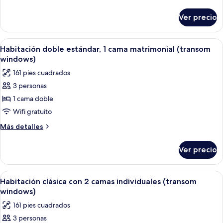
-
detalles
sobre
Twin
Ver precio
GTR
Room
-
No
Twin
Abrir
Un dormitorio con cama, escritorio, sil
8
Window
Room
Habitación doble estándar, 1 cama matrimonial (transom
todas
No
windows)
Window
las
161 pies cuadrados
fotos
3 personas
de
1 cama doble
Habitación
doble
Wifi gratuito
estándar,
Más
Más detalles
1
detalles
sobre
cama
Ver precio
Habitación
matrimonial
doble
(transom
estándar,
Abrir
Una habitación de hotel moderna con 
4
windows)
1
Habitación clásica con 2 camas individuales (transom
todas
cama
windows)
matrimonial
las
161 pies cuadrados
(transom
fotos
windows)
3 personas
de