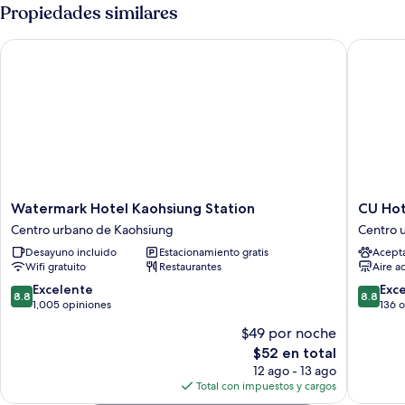
Room
Propiedades similares
Watermark Hotel Kaohsiung Station
CU Hote
Watermark
CU
Watermark Hotel Kaohsiung Station
CU Hot
Hotel
Hotel
Centro urbano de Kaohsiung
Centro 
Kaohsiung
Kaohsiu
Desayuno incluido
Estacionamiento gratis
Acept
Station
Centro
Wifi gratuito
Restaurantes
Aire a
Centro
urbano
urbano
de
8.8
8.8
Excelente
Exc
8.8
8.8
de
Kaohsiu
de
de
1,005 opiniones
136 
Kaohsiung
10,
10,
$49 por noche
Excelente,
Excelent
El
$52 en total
1,005
136
precio
opiniones
opinion
12 ago - 13 ago
actual
Total con impuestos y cargos
es