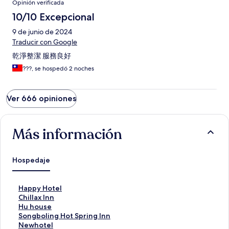
Opinión verificada
10/10 Excepcional
9 de junio de 2024
Traducir con Google
乾淨整潔 服務良好
???, se hospedó 2 noches
Ver 666 opiniones
Más información
Hospedaje
E
Happy Hotel
n
E
Chillax Inn
l
n
E
Hu house
a
l
n
E
Songboling Hot Spring Inn
c
a
l
n
E
Newhotel