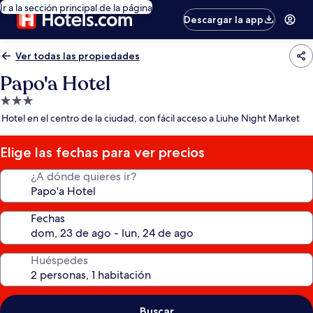
Ir a la sección principal de la página
Descargar la app
Ver todas las propiedades
Papo'a Hotel
Propiedad
de
Hotel en el centro de la ciudad, con fácil acceso a Liuhe Night Market
3.0
estrellas
Elige las fechas para ver precios
¿A dónde quieres ir?
Fechas
Huéspedes
Buscar