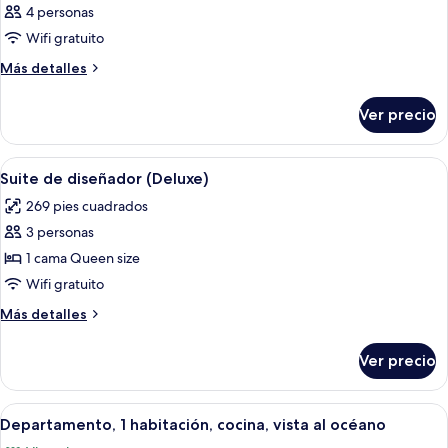
4 personas
las
Wifi gratuito
fotos
de
Más
Más detalles
detalles
Habitación
sobre
Ver precio
Habitación
Abrir
Una cama bien hecha con ropa de cama
7
Suite de diseñador (Deluxe)
todas
269 pies cuadrados
las
3 personas
fotos
de
1 cama Queen size
Suite
Wifi gratuito
de
Más
Más detalles
diseñador
detalles
(Deluxe)
sobre
Ver precio
Suite
de
diseñador
Abrir
Una sala de estar con un sofá gris, un
12
(Deluxe)
Departamento, 1 habitación, cocina, vista al océano
todas