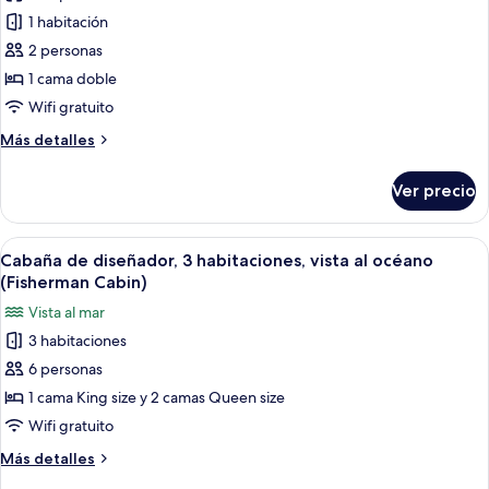
las
1 habitación
fotos
de
2 personas
Departamento
1 cama doble
estándar,
Wifi gratuito
1
Más
Más detalles
habitación,
detalles
vista
sobre
Ver precio
Departamento
al
estándar,
océano
1
Abrir
Interior rústico de una cabaña con co
13
habitación,
Cabaña de diseñador, 3 habitaciones, vista al océano
todas
vista
(Fisherman Cabin)
al
las
Vista al mar
océano
fotos
3 habitaciones
de
6 personas
Cabaña
de
1 cama King size y 2 camas Queen size
diseñador,
Wifi gratuito
3
Más
Más detalles
habitaciones,
detalles