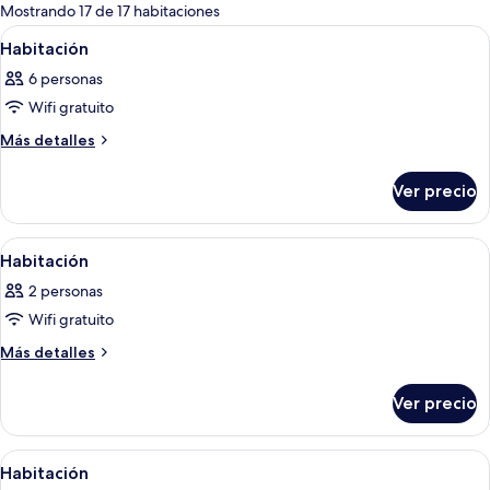
para
Mostrando 17 de 17 habitaciones
las
Abrir
Un dormitorio con un espejo redondo,
13
Habitación
habitaciones
todas
6 personas
las
Wifi gratuito
fotos
de
Más
Más detalles
detalles
Habitación
sobre
Ver precio
Habitación
Abrir
Una habitación con una cama, una ven
13
Habitación
todas
2 personas
las
Wifi gratuito
fotos
de
Más
Más detalles
detalles
Habitación
sobre
Ver precio
Habitación
Abrir
Un dormitorio con techo inclinado, una
11
Habitación
todas