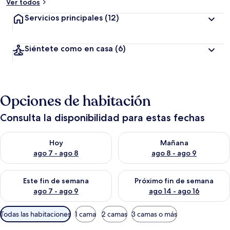
Ver todos
Servicios principales
(12)
Siéntete como en casa
(6)
Opciones de habitación
Consulta la disponibilidad para estas fechas
Consulta la disponibilidad para hoy ago 7 - ago 8
Consulta la disponibilidad pa
Hoy
Mañana
ago 7 - ago 8
ago 8 - ago 9
Consulta la disponibilidad para este fin de semana ago 7 - ag
Consulta la disponibilidad par
Este fin de semana
Próximo fin de semana
ago 7 - ago 9
ago 14 - ago 16
Filtros
Todas las habitaciones
1 cama
2 camas
3 camas o más
disponibles