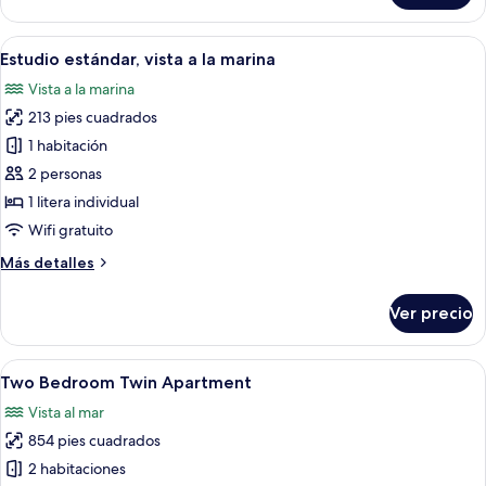
estándar,
marina
2
Abrir
Un dormitorio moderno con una cama gr
5
habitaciones,
Estudio estándar, vista a la marina
todas
vista
Vista a la marina
a
las
la
213 pies cuadrados
fotos
marina
de
1 habitación
Estudio
2 personas
estándar,
1 litera individual
vista
Wifi gratuito
a
Más
Más detalles
la
detalles
marina
sobre
Ver precio
Estudio
estándar,
vista
Abrir
Habitación de hotel con dos camas ind
6
a
Two Bedroom Twin Apartment
todas
la
Vista al mar
marina
las
854 pies cuadrados
fotos
de
2 habitaciones