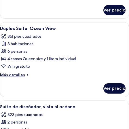
detalles
vista
sobre
Ver precio
Departamento,
al
2
océano
habitaciones,
Abrir
Una cama bien hecha con ropa blanca y
12
cocina,
Duplex Suite, Ocean View
todas
vista
861 pies cuadrados
al
las
océano
3 habitaciones
fotos
de
6 personas
Duplex
4 camas Queen size y 1 litera individual
Suite,
Wifi gratuito
Ocean
Más
Más detalles
View
detalles
sobre
Ver precio
Duplex
Suite,
Ocean
Abrir
Una habitación de hotel moderna con u
8
View
Suite de diseñador, vista al océano
todas
323 pies cuadrados
las
2 personas
fotos