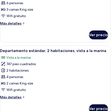
3
6 personas
Bedroom
3 camas King size
Nordlands
Wifi gratuito
Villa,
Más
Más detalles
Sauna,
detalles
Ocean
sobre
Ver precio
View
3
Bedroom
Nordlands
Abrir
Una sala moderna con comedor, un ven
6
Villa,
Departamento estándar, 2 habitaciones, vista a la marina
todas
Sauna,
Vista a la marina
Ocean
las
View
747 pies cuadrados
fotos
de
2 habitaciones
Departamento
4 personas
estándar,
2 camas King size
2
Wifi gratuito
habitaciones,
Más
Más detalles
vista
detalles
a
sobre
Ver precio
la
Departamento