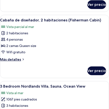
vista
sobre
Ver precio
Cabaña
al
de
océano
diseñador,
Abrir
Ropa de cama de alta calidad, camas c
(Fisherman
12
3
Cabaña de diseñador, 2 habitaciones (Fisherman Cabin)
todas
habitaciones,
Cabin)
Vista parcial al mar
vista
las
al
2 habitaciones
fotos
océano
de
4 personas
(Fisherman
Cabaña
Cabin)
2 camas Queen size
de
Wifi gratuito
diseñador,
Más
Más detalles
2
detalles
habitaciones
sobre
Ver precio
Cabaña
(Fisherman
de
Cabin)
diseñador,
Abrir
Un edificio de dos pisos con balcón, 
13
2
3 Bedroom Nordlands Villa, Sauna, Ocean View
todas
habitaciones
Vista al mar
(Fisherman
las
Cabin)
1067 pies cuadrados
fotos
de
3 habitaciones