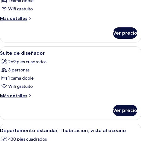
de
1 cama doble
Suite
Wifi gratuito
de
Más
Más detalles
diseñador,
detalles
vista
sobre
Ver precio
Suite
al
de
océano
diseñador,
Abrir
Un dormitorio moderno con cabecera d
8
vista
Suite de diseñador
todas
al
269 pies cuadrados
océano
las
3 personas
fotos
de
1 cama doble
Suite
Wifi gratuito
de
Más
Más detalles
diseñador
detalles
sobre
Ver precio
Suite
de
diseñador
Abrir
Una sala de estar moderna con un sofá
5
Departamento estándar, 1 habitación, vista al océano
todas
430 pies cuadrados