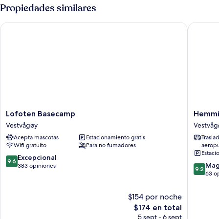
Propiedades similares
Lofoten Basecamp
Hemmin
Lofoten
Hemmin
Lofoten Basecamp
Hemmi
Basecamp
Lodge
Vestvågøy
Vestvåg
Vestvågøy
Vestvåg
Acepta mascotas
Estacionamiento gratis
Trasla
Wifi gratuito
Para no fumadores
aerop
Estaci
9.6
Excepcional
9.6
9.2
Mag
de
383 opiniones
9.2
de
63 o
10,
10,
Excepcional,
Magnífi
383
$154 por noche
63
opiniones
El
$174 en total
opinion
precio
5 sept - 6 sept