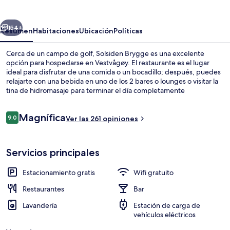
erior
Siguiente
154+
Resumen
Habitaciones
Ubicación
Políticas
Cerca de un campo de golf, Solsiden Brygge es una excelente
opción para hospedarse en Vestvågøy. El restaurante es el lugar
ideal para disfrutar de una comida o un bocadillo; después, puedes
relajarte con una bebida en uno de los 2 bares o lounges o visitar la
tina de hidromasaje para terminar el día completamente
descansado. Entre sus amenidades y servicios destacan su marina,
su sauna y su snack bar o deli.
Opiniones
Magnífica
9.0
Ver las 261 opiniones
9.0 de 10,
Ropa de cama de alta calidad, camas c
Servicios principales
Estacionamiento gratis
Wifi gratuito
Restaurantes
Bar
Lavandería
Estación de carga de
vehículos eléctricos