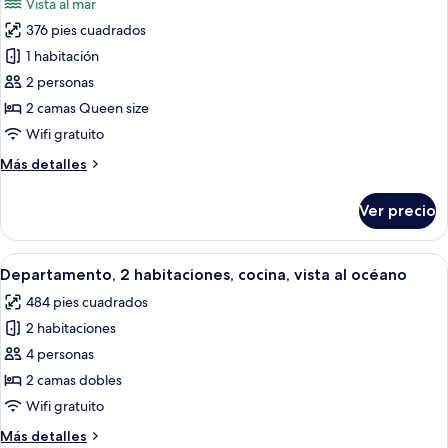
Vista al mar
las
376 pies cuadrados
fotos
de
1 habitación
Departamento,
2 personas
1
2 camas Queen size
habitación,
Wifi gratuito
cocina,
Más
Más detalles
vista
detalles
al
sobre
Ver precio
océano
Departamento,
1
habitación,
Abrir
Una cocina moderna con tragaluz, mue
10
cocina,
Departamento, 2 habitaciones, cocina, vista al océano
todas
vista
484 pies cuadrados
al
las
océano
2 habitaciones
fotos
de
4 personas
Departamento,
2 camas dobles
2
Wifi gratuito
habitaciones,
Más
Más detalles
cocina,