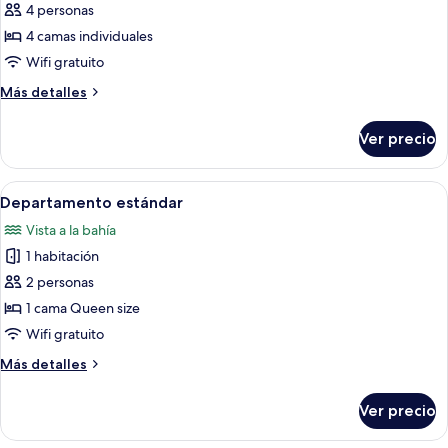
Two
4 personas
Bedroom
4 camas individuales
Twin
Wifi gratuito
Apartment
Más
Más detalles
detalles
sobre
Ver precio
Two
Bedroom
Twin
Abrir
Una sala moderna con una mesa redonda
6
Apartment
Departamento estándar
todas
Vista a la bahía
las
1 habitación
fotos
de
2 personas
Departamento
1 cama Queen size
estándar
Wifi gratuito
Más
Más detalles
detalles
sobre
Ver precio
Departamento
estándar