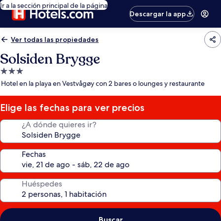
Ir a la sección principal de la página
Descargar la app
Ver todas las propiedades
Solsiden Brygge
Propiedad
de
Hotel en la playa en Vestvågøy con 2 bares o lounges y restaurante
3.0
estrellas
Elige las fechas para ver precios
¿A dónde quieres ir?
Fechas
Huéspedes
Buscar