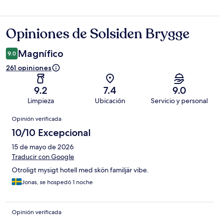
Opiniones de Solsiden Brygge
Opiniones
Magnífico
9.0
261 opiniones
9.2
7.4
9.0
Limpieza
Ubicación
Servicio y personal
Opiniones
Opinión verificada
10/10 Excepcional
15 de mayo de 2026
Traducir con Google
Otroligt mysigt hotell med skön familjär vibe.
Jonas, se hospedó 1 noche
Opinión verificada