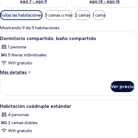
ago 7 - ago 9
ago 14 - ago 16
Filtros
Todas las habitaciones
3 camas o más
2 camas
1 cama
disponibles
para
Mostrando 9 de 9 habitaciones
las
Abrir
Una habitación con literas, paredes de
7
Dormitorio compartido, baño compartido
habitaciones
todas
1 persona
las
5 literas individuales
fotos
de
Wifi gratuito
Dormitorio
Más
Más detalles
compartido,
detalles
sobre
baño
Ver precio
Dormitorio
compartido
compartido,
baño
Abrir
Una habitación de hotel con dos camas
5
compartido
Habitación cuádruple estándar
todas
4 personas
las
2 camas dobles
fotos
de
Wifi gratuito