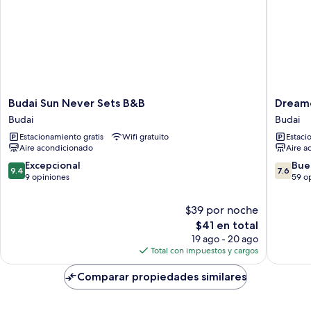
Budai
Dreame
Budai Sun Never Sets B&B
Dreame
Sun
Hotel
Budai
Budai
Never
Budai
Estacionamiento gratis
Wifi gratuito
Estaci
Sets
Aire acondicionado
Aire a
B&B
Budai
9.4
7.6
Excepcional
Bue
9.4
7.6
de
de
9 opiniones
59 o
10,
10,
Excepcional,
Bueno,
$39 por noche
9
59
El
$41 en total
opiniones
opinion
precio
19 ago - 20 ago
actual
Total con impuestos y cargos
es
de
Comparar propiedades similares
$41