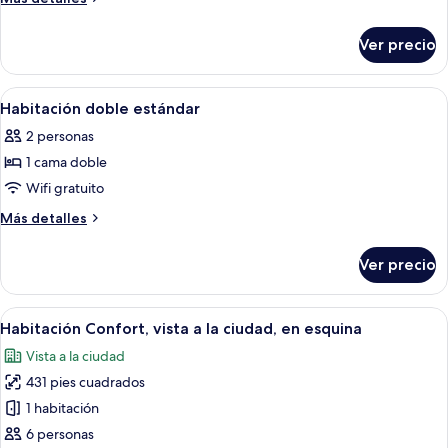
doble
detalles
sobre
económica
Ver precio
Habitación
doble
económica
Abrir
Habitación de hotel con cama, escritori
13
Habitación doble estándar
todas
2 personas
las
1 cama doble
fotos
de
Wifi gratuito
Habitación
Más
Más detalles
doble
detalles
sobre
estándar
Ver precio
Habitación
doble
estándar
Abrir
Habitación de hotel con tres camas, s
5
Habitación Confort, vista a la ciudad, en esquina
todas
Vista a la ciudad
las
431 pies cuadrados
fotos
de
1 habitación
Habitación
6 personas