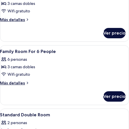
Confort,
3 camas dobles
vista
Wifi gratuito
a
Más
Más detalles
la
detalles
ciudad,
sobre
Ver precio
en
Habitación
Confort,
esquina
vista
Abrir
Escritorio, cortinas blackout, wifi grat
4
a
Family Room For 6 People
todas
la
6 personas
ciudad,
las
en
3 camas dobles
fotos
esquina
de
Wifi gratuito
Family
Más
Más detalles
Room
detalles
sobre
For
Ver precio
Family
6
Room
People
For
Abrir
Escritorio, cortinas blackout, wifi grat
9
6
Standard Double Room
todas
People
2 personas
las