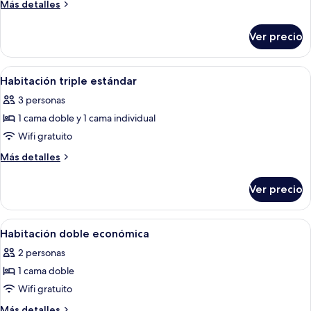
Habitación
Más
Más detalles
cuádruple
detalles
sobre
estándar
Ver precio
Habitación
cuádruple
estándar
Abrir
Habitación de hotel con dos camas, un 
6
Habitación triple estándar
todas
3 personas
las
1 cama doble y 1 cama individual
fotos
de
Wifi gratuito
Habitación
Más
Más detalles
triple
detalles
sobre
estándar
Ver precio
Habitación
triple
estándar
Abrir
Habitación de hotel con cama, escrito
6
Habitación doble económica
todas
2 personas
las
1 cama doble
fotos
de
Wifi gratuito
Habitación
Más
Más detalles