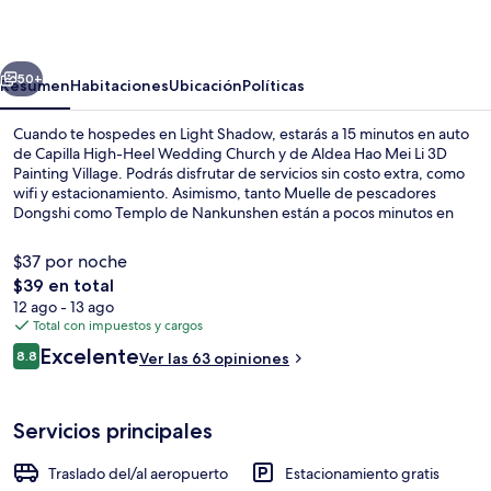
erior
Siguiente
50+
Resumen
Habitaciones
Ubicación
Políticas
Cuando te hospedes en Light Shadow, estarás a 15 minutos en auto
de Capilla High-Heel Wedding Church y de Aldea Hao Mei Li 3D
Painting Village. Podrás disfrutar de servicios sin costo extra, como
wifi y estacionamiento. Asimismo, tanto Muelle de pescadores
Dongshi como Templo de Nankunshen están a pocos minutos en
auto.
$37 por noche
El
$39 en total
precio
12 ago - 13 ago
Exterior
total
Total con impuestos y cargos
es
Opiniones
Excelente
8.8
Ver las 63 opiniones
de
8.8 de 10,
$39
Servicios principales
Traslado del/al aeropuerto
Estacionamiento gratis