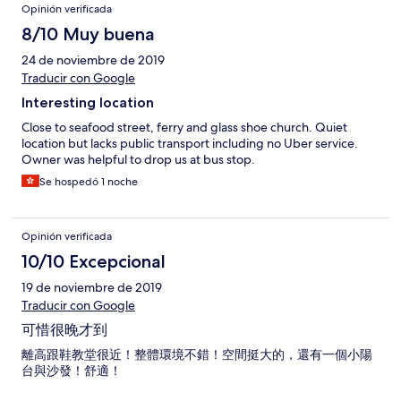
Opinión verificada
8/10 Muy buena
24 de noviembre de 2019
Traducir con Google
Interesting location
Close to seafood street, ferry and glass shoe church. Quiet
location but lacks public transport including no Uber service.
Owner was helpful to drop us at bus stop.
Se hospedó 1 noche
Opinión verificada
10/10 Excepcional
19 de noviembre de 2019
Traducir con Google
可惜很晚才到
離高跟鞋教堂很近！整體環境不錯！空間挺大的，還有一個小陽
台與沙發！舒適！