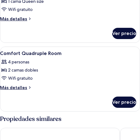
1 cama Queen size
fotos
de
Wifi gratuito
Standard
Más
Más detalles
Double
detalles
sobre
Room
Ver precio
Standard
Double
Room
Abrir
Escritorio, cortinas blackout, wifi grat
5
Comfort Quadruple Room
todas
4 personas
las
2 camas dobles
fotos
de
Wifi gratuito
Comfort
Más
Más detalles
Quadruple
detalles
sobre
Room
Ver precio
Comfort
Quadruple
Room
Propiedades similares
Budai Sun Never Sets B&B
Dreamer