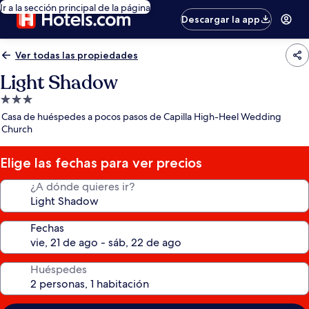
Ir a la sección principal de la página
Descargar la app
Ver todas las propiedades
Light Shadow
Propiedad
de
Casa de huéspedes a pocos pasos de Capilla High-Heel Wedding
3.0
Church
estrellas
Elige las fechas para ver precios
¿A dónde quieres ir?
Fechas
Huéspedes